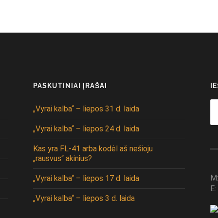
PASKUTINIAI ĮRAŠAI
I
Se
„Vyrai kalba“ – liepos 31 d. laida
fo
„Vyrai kalba“ – liepos 24 d. laida
Kas yra FL-41 arba kodėl aš nešioju
„rausvus“ akinius?
M
„Vyrai kalba“ – liepos 17 d. laida
E:
„Vyrai kalba“ – liepos 3 d. laida