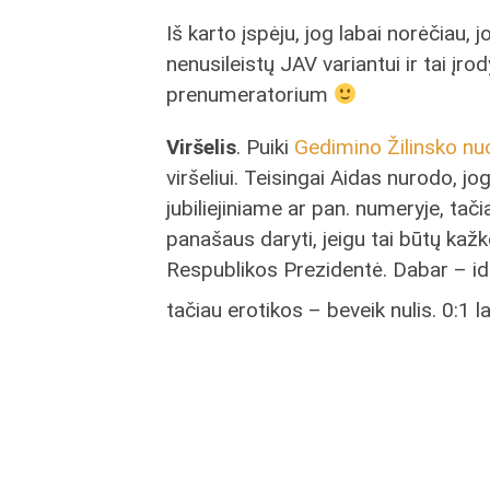
Iš karto įspėju, jog labai norėčiau, j
nenusileistų JAV variantui ir tai įr
prenumeratorium
Viršelis
. Puiki
Gedimino Žilinsko nu
viršeliui. Teisingai Aidas nurodo, jo
jubiliejiniame ar pan. numeryje, ta
panašaus daryti, jeigu tai būtų kaž
Respublikos Prezidentė. Dabar – idė
tačiau erotikos – beveik nulis. 0:1 l