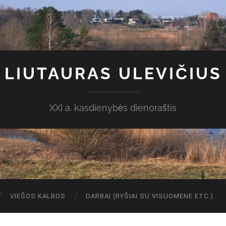
LIUTAURAS ULEVIČIUS
XXI a. kasdienybės dienoraštis
VIEŠOS KALBOS
DARBAI (RYŠIAI SU VISUOMENE ETC.)