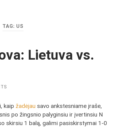
TAG:
US
ova: Lietuva vs.
NTS
i, kaip
žadėjau
savo ankstesniame įraše,
snis po žingsnio palyginsiu ir įvertinsiu N
so skirsiu 1 balą, galimi pasiskirstymai 1-0