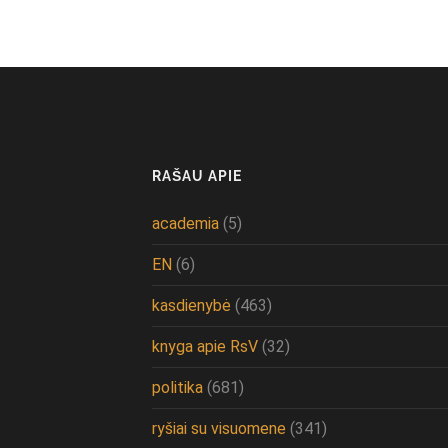
RAŠAU APIE
academia
(5)
EN
(6)
kasdienybė
(463)
knyga apie RsV
(32)
politika
(681)
ryšiai su visuomene
(341)