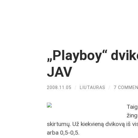
„Playboy“ dvik
JAV
2008.11.05
/
LIUTAURAS
/
7 COMME
Taig
žing
skirtumų. Už kiekvieną dvikovą iš vi
arba 0,5-0,5.