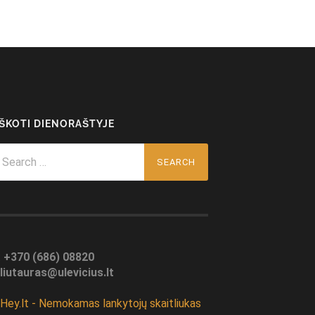
EŠKOTI DIENORAŠTYJE
arch
r:
:
+370 (686) 08820
liutauras@ulevicius.lt