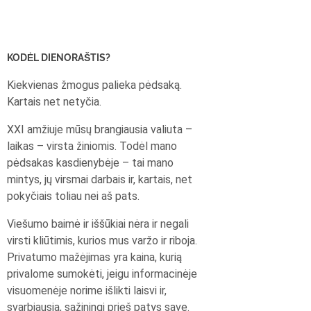
KODĖL DIENORAŠTIS?
Kiekvienas žmogus palieka pėdsaką.
Kartais net netyčia.
XXI amžiuje mūsų brangiausia valiuta –
laikas – virsta žiniomis. Todėl mano
pėdsakas kasdienybėje – tai mano
mintys, jų virsmai darbais ir, kartais, net
pokyčiais toliau nei aš pats.
Viešumo baimė ir iššūkiai nėra ir negali
virsti kliūtimis, kurios mus varžo ir riboja.
Privatumo mažėjimas yra kaina, kurią
privalome sumokėti, jeigu informacinėje
visuomenėje norime išlikti laisvi ir,
svarbiausia, sąžiningi prieš patys save.