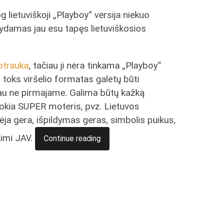
og lietuviškoji „Playboy“ versija niekuo
odydamas jau esu tapęs lietuviškosios
otrauka
, tačiau ji nėra tinkama „Playboy“
g toks viršelio formatas galėtų būti
čiau ne pirmajame. Galima būtų kažką
kokia SUPER moteris, pvz. Lietuvos
ja gera, išpildymas geras, simbolis puikus,
aimi JAV.
Continue reading