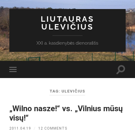
LIUTAURAS
ULEVIČIUS
XXI a. kasdienybės dienoraštis
Toggl
Toggle
search
mobile
field
menu
TAG:
ULEVIČIUS
„Wilno nasze!“ vs. „Vilnius mūsų
visų!“
2011.04.19
/
12 COMMENTS