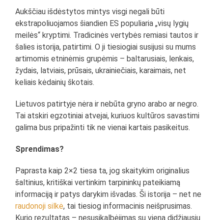
Aukščiau išdėstytos mintys visgi negali būti
ekstrapoliuojamos šiandien ES populiaria „visų lygių
meilės“ kryptimi. Tradicinės vertybės remiasi tautos ir
šalies istorija, patirtimi. O ji tiesiogiai susijusi su mums
artimomis etninėmis grupėmis – baltarusiais, lenkais,
žydais, latviais, prūsais, ukrainiečiais, karaimais, net
keliais kėdainių škotais.
Lietuvos patirtyje nėra ir nebūta gryno arabo ar negro.
Tai atskiri egzotiniai atvejai, kuriuos kultūros savastimi
galima bus pripažinti tik ne vienai kartais pasikeitus.
Sprendimas?
Paprasta kaip 2×2 tiesa ta, jog skaitykim originalius
šaltinius, kritiškai vertinkim tarpininkų pateikiamą
informaciją ir patys darykim išvadas. Ši istorija – net ne
raudonoji silkė
, tai tiesiog informacinis neišprusimas.
Kurio rezultatas – nesusikalbėjimas su viena didžiausių