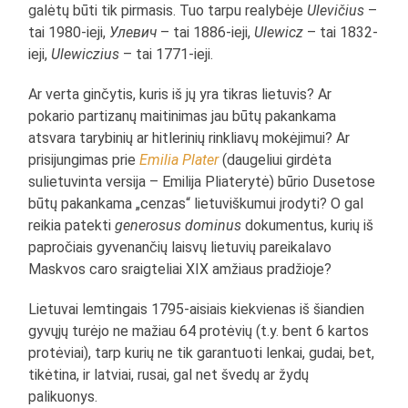
galėtų būti tik pirmasis. Tuo tarpu realybėje
Ulevičius
–
tai 1980-ieji,
Улевич
– tai 1886-ieji,
Ulewicz
– tai 1832-
ieji,
Ulewiczius
– tai 1771-ieji.
Ar verta ginčytis, kuris iš jų yra tikras lietuvis? Ar
pokario partizanų maitinimas jau būtų pakankama
atsvara tarybinių ar hitlerinių rinkliavų mokėjimui? Ar
prisijungimas prie
Emilia Plater
(daugeliui girdėta
sulietuvinta versija – Emilija Pliaterytė) būrio Dusetose
būtų pakankama „cenzas“ lietuviškumui įrodyti? O gal
reikia patekti
generosus dominus
dokumentus, kurių iš
papročiais gyvenančių laisvų lietuvių pareikalavo
Maskvos caro sraigteliai XIX amžiaus pradžioje?
Lietuvai lemtingais 1795-aisiais kiekvienas iš šiandien
gyvųjų turėjo ne mažiau 64 protėvių (t.y. bent 6 kartos
protėviai), tarp kurių ne tik garantuoti lenkai, gudai, bet,
tikėtina, ir latviai, rusai, gal net švedų ar žydų
palikuonys.