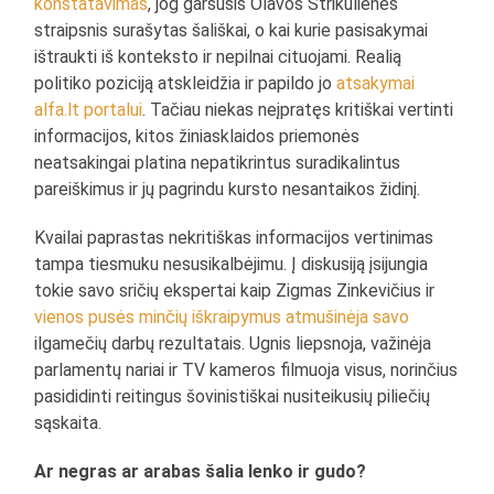
konstatavimas
, jog garsusis Olavos Strikulienės
straipsnis surašytas šališkai, o kai kurie pasisakymai
ištraukti iš konteksto ir nepilnai cituojami. Realią
politiko poziciją atskleidžia ir papildo jo
atsakymai
alfa.lt portalui
. Tačiau niekas neįpratęs kritiškai vertinti
informacijos, kitos žiniasklaidos priemonės
neatsakingai platina nepatikrintus suradikalintus
pareiškimus ir jų pagrindu kursto nesantaikos židinį.
Kvailai paprastas nekritiškas informacijos vertinimas
tampa tiesmuku nesusikalbėjimu. Į diskusiją įsijungia
tokie savo sričių ekspertai kaip Zigmas Zinkevičius ir
vienos pusės minčių iškraipymus atmušinėja savo
ilgamečių darbų rezultatais. Ugnis liepsnoja, važinėja
parlamentų nariai ir TV kameros filmuoja visus, norinčius
pasididinti reitingus šovinistiškai nusiteikusių piliečių
sąskaita.
Ar negras ar arabas šalia lenko ir gudo?