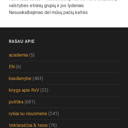
valstybės etninių grupių ir jos lyderiais.
Nesusikalbėjimas dėl mūsų pačių kaltės.
RAŠAU APIE
academia
(5)
EN
(6)
kasdienybė
(463)
knyga apie RsV
(32)
politika
(681)
ryšiai su visuomene
(341)
tinklaraščiai & teisė
(76)