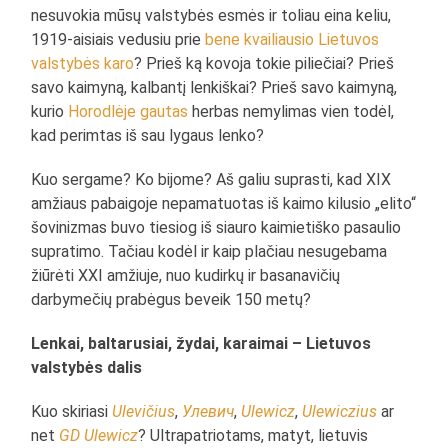
nesuvokia mūsų valstybės esmės ir toliau eina keliu,
1919-aisiais vedusiu prie
bene kvailiausio Lietuvos
valstybės karo
? Prieš ką kovoja tokie piliečiai? Prieš
savo kaimyną, kalbantį lenkiškai? Prieš savo kaimyną,
kurio
Horodlėje gautas
herbas nemylimas vien todėl,
kad perimtas iš sau lygaus lenko?
Kuo sergame? Ko bijome? Aš galiu suprasti, kad XIX
amžiaus pabaigoje nepamatuotas iš kaimo kilusio „elito“
šovinizmas buvo tiesiog iš siauro kaimietiško pasaulio
supratimo. Tačiau kodėl ir kaip plačiau nesugebama
žiūrėti XXI amžiuje, nuo kudirkų ir basanavičių
darbymečių prabėgus beveik 150 metų?
Lenkai, baltarusiai, žydai, karaimai – Lietuvos
valstybės dalis
Kuo skiriasi
Ulevičius
,
Улевич
,
Ulewicz
,
Ulewiczius
ar
net
GD Ulewicz
? Ultrapatriotams, matyt, lietuvis