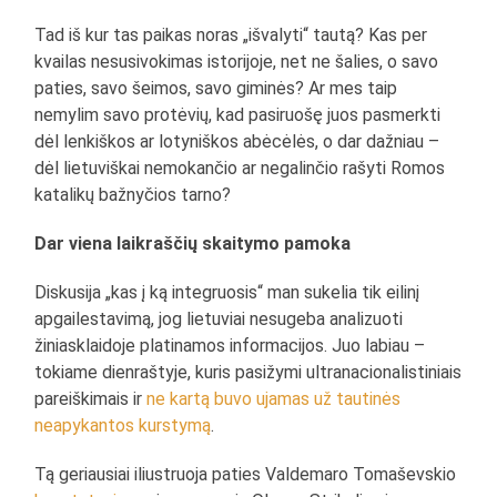
Tad iš kur tas paikas noras „išvalyti“ tautą? Kas per
kvailas nesusivokimas istorijoje, net ne šalies, o savo
paties, savo šeimos, savo giminės? Ar mes taip
nemylim savo protėvių, kad pasiruošę juos pasmerkti
dėl lenkiškos ar lotyniškos abėcėlės, o dar dažniau –
dėl lietuviškai nemokančio ar negalinčio rašyti Romos
katalikų bažnyčios tarno?
Dar viena laikraščių skaitymo pamoka
Diskusija „kas į ką integruosis“ man sukelia tik eilinį
apgailestavimą, jog lietuviai nesugeba analizuoti
žiniasklaidoje platinamos informacijos. Juo labiau –
tokiame dienraštyje, kuris pasižymi ultranacionalistiniais
pareiškimais ir
ne kartą buvo ujamas už tautinės
neapykantos kurstymą
.
Tą geriausiai iliustruoja paties Valdemaro Tomaševskio