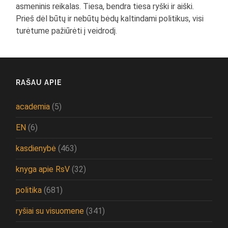
asmeninis reikalas. Tiesa, bendra tiesa ryški ir aiški.
Prieš dėl būtų ir nebūtų bėdų kaltindami politikus, visi
turėtume pažiūrėti į veidrodį.
RAŠAU APIE
academia
(5)
EN
(6)
kasdienybė
(463)
knyga apie RsV
(32)
politika
(681)
ryšiai su visuomene
(341)