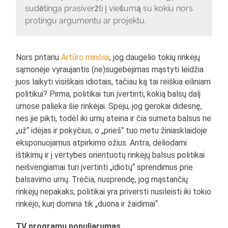
sudėtinga prasiveržti į viešumą su kokiu nors
protingu argumentu ar projektu.
Nors pritariu
Artūro minčiai
, jog daugelio tokių rinkėjų
sąmonėje vyraujantis (ne)sugebėjimas mąstyti leidžia
juos laikyti visiškais idiotais, tačiau ką tai reiškia eiliniam
politikui? Pirma, politikai turi įvertinti, kokią balsų dalį
urnose palieka šie rinkėjai. Spėju, jog gerokai didesnę,
nes jie pikti, todėl iki urnų ateina ir čia sumeta balsus ne
„už“ idėjas ir pokyčius, o „prieš“ tuo metu žiniasklaidoje
eksponuojamus atpirkimo ožius. Antra, dėliodami
ištikimų ir į vertybes orientuotų rinkėjų balsus politikai
neišvengiamai turi įvertinti „idiotų“ sprendimus prie
balsavimo urnų. Trečia, nusprendę, jog mąstančių
rinkėjų nepakaks, politikai yra priversti nusileisti iki tokio
rinkėjo, kurį domina tik „duona ir žaidimai“.
TV programų populiarumas