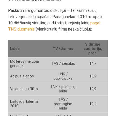
Paskutinis argumentas diskusijai – tai žiūrimiausių
televizijos laidų sąrašas. Panagrinėkim 2010 m. spalio
10 didžiausią vidutinę auditoriją turėjusių laidų
pagal
TNS duomenis
(vienkartinių filmų neskaičiuoju):
Vidutinė
Laida
TV / žanras
auditorija,
proc.
Moterys meluoja
TV3 / serialas
14,7
geriau 4
LNK /
Abipus sienos
13,2
publicistika
LNK / pokalbių
Valanda su Rūta
12,9
laida
TV3 /
Lietuvos talentai
pramoginė
12,4
2010
laida