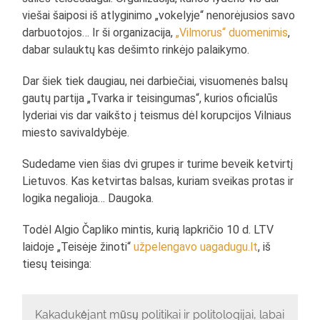
viešai šaiposi iš atlyginimo „vokelyje“ nenorėjusios savo
darbuotojos… Ir ši organizacija,
„Vilmorus“ duomenimis
,
dabar sulauktų kas dešimto rinkėjo palaikymo.
Dar šiek tiek daugiau, nei darbiečiai, visuomenės balsų
gautų partija „Tvarka ir teisingumas“, kurios oficialūs
lyderiai vis dar vaikšto į teismus dėl korupcijos Vilniaus
miesto savivaldybėje.
Sudedame vien šias dvi grupes ir turime beveik ketvirtį
Lietuvos. Kas ketvirtas balsas, kuriam sveikas protas ir
logika negalioja… Daugoka.
Todėl Algio Čapliko mintis, kurią lapkričio 10 d. LTV
laidoje „Teisėje žinoti“
užpelengavo uagadugu.lt
, iš
tiesų teisinga:
Kakadukėjant mūsų politikai ir politologijai, labai