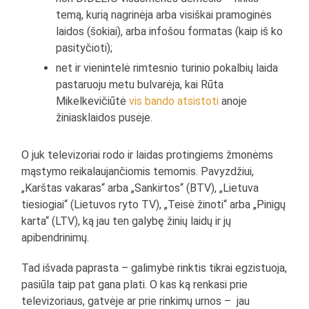
temą, kurią nagrinėja arba visiškai pramoginės
laidos (šokiai), arba infošou formatas (kaip iš ko
pasityčioti);
net ir vienintelė rimtesnio turinio pokalbių laida
pastaruoju metu bulvarėja, kai Rūta
Mikelkevičiūtė
vis bando atsistoti
anoje
žiniasklaidos pusėje.
O juk televizoriai rodo ir laidas protingiems žmonėms
mąstymo reikalaujančiomis temomis. Pavyzdžiui,
„Karštas vakaras“ arba „Sankirtos“ (BTV), „Lietuva
tiesiogiai“ (Lietuvos ryto TV), „Teisė žinoti“ arba „Pinigų
karta“ (LTV), ką jau ten galybę žinių laidų ir jų
apibendrinimų.
Tad išvada paprasta – galimybė rinktis tikrai egzistuoja,
pasiūla taip pat gana plati. O kas ką renkasi prie
televizoriaus, gatvėje ar prie rinkimų urnos – jau