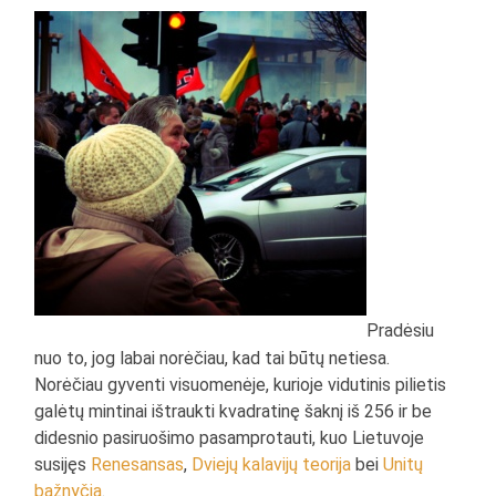
Pradėsiu
nuo to, jog labai norėčiau, kad tai būtų netiesa.
Norėčiau gyventi visuomenėje, kurioje vidutinis pilietis
galėtų mintinai ištraukti kvadratinę šaknį iš 256 ir be
didesnio pasiruošimo pasamprotauti, kuo Lietuvoje
susijęs
Renesansas
,
Dviejų kalavijų teorija
bei
Unitų
bažnyčia
.