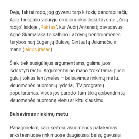
Deja, faktai rodo, jog gyvenu tarp kitokių bendrapiliečių.
Apie tai spalio viduryje emocingokai diskutavome „Žinių
radijo“ laidoje „
Raktas
“, kur Audrį Antanaitį pavadavusi
Agnė Skamarakaitė kalbino Lazdynų bendruomenės
tarybos narį Eugenijų Bulavą, Gintautą Jakimačių ir
mane (
laidos įrašas
).
Šiek tiek susigūlėjus argumentams, galima juos
išdėstyti raštu. Argumentai ne mano trokštamai pusei
gula į tokias lentynėles – balsavimas rinkimų metu,
visuomenės nuomonių lyderiai, TV programų
populiarumas. Visos jos parodo tam tikrą apibendrintą
visuomenės nuomonę vienu ar kitu klausimu.
Balsavimas rinkimų metu
Panagrinėkim, kaip keitėsi visuomenės palaikymas
ankstesniuose rinkimuose daugiausiai balsų gavusiai