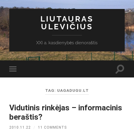
LIUTAURAS
ULEVIČIUS
XXI a. kasdienybės dienoraštis
Toggl
Toggle
search
mobile
field
menu
TAG:
UAGADUGU.LT
Vidutinis rinkėjas – informacinis
beraštis?
2010.11.22
/
11 COMMENTS