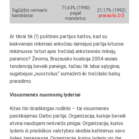
71,63% (1990)
Sąjūdžio remiami
21,17% (1992)
pagal
kandidatai
prarasta 2/3
mandatus
Ar tikrai tik (!) politinės partijos kaltos, kad su
kiekvienais rinkimais anksčiau laimėjusi partija kituose
rinkimuose teturi apie trečdalį ankstesnės rinkėjų
paramos? Žinoma, Brazausko koalicija 2004-aisiais
tendenciją beveik paneigė, tačiau tik labai sąlyginai,
sugebėjusi „nuostolius“ sumažinti iki trečdalio balsų
praradimo.
Visuomenės nuomonių lyderiai
Kitas itin išraiškingas rodiklis – tai visuomenės
pasitikėjimas Darbo partija. Organizacija, kurioje beveik
atvirai naudojami nešvarūs pinigai. Organizacija, kurios
lyderis iš priešiškos valstybės skelbia kaltinimus savo
šalies teisėsaugai. Organizacija, kurios lyderis vis dar