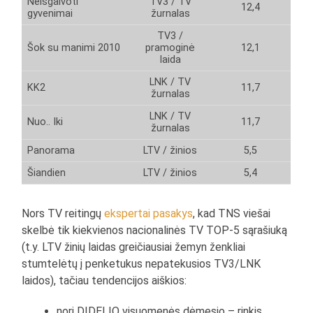
Neišgalvoti
TV3 / TV
12,4
gyvenimai
žurnalas
TV3 /
Šok su manimi 2010
pramoginė
12,1
laida
LNK / TV
KK2
11,7
žurnalas
LNK / TV
Nuo.. Iki
11,7
žurnalas
Panorama
LTV / žinios
5,5
Šiandien
LTV / žinios
5,4
Nors TV reitingų
ekspertai pasakys
, kad TNS viešai
skelbė tik kiekvienos nacionalinės TV TOP-5 sąrašiuką
(t.y. LTV žinių laidas greičiausiai žemyn ženkliai
stumtelėtų į penketukus nepatekusios TV3/LNK
laidos), tačiau tendencijos aiškios:
nori DIDELIO visuomenės dėmesio – rinkis