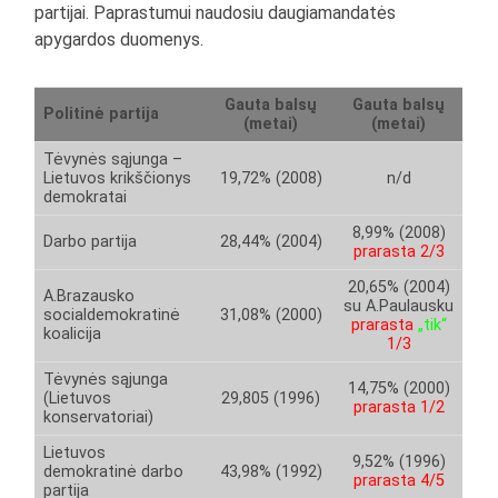
partijai. Paprastumui naudosiu daugiamandatės
apygardos duomenys.
Gauta balsų
Gauta balsų
Politinė partija
(metai)
(metai)
Tėvynės sąjunga –
Lietuvos krikščionys
19,72% (2008)
n/d
demokratai
8,99% (2008)
Darbo partija
28,44% (2004)
prarasta 2/3
20,65% (2004)
A.Brazausko
su A.Paulausku
socialdemokratinė
31,08% (2000)
prarasta
„tik“
koalicija
1/3
Tėvynės sąjunga
14,75% (2000)
(Lietuvos
29,805 (1996)
prarasta 1/2
konservatoriai)
Lietuvos
9,52% (1996)
demokratinė darbo
43,98% (1992)
prarasta 4/5
partija