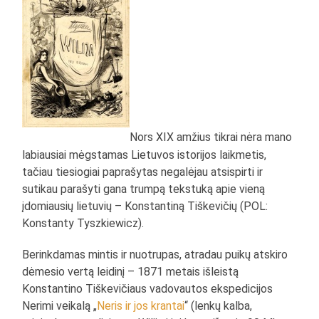
Nors XIX amžius tikrai nėra mano
labiausiai mėgstamas Lietuvos istorijos laikmetis,
tačiau tiesiogiai paprašytas negalėjau atsispirti ir
sutikau parašyti gana trumpą tekstuką apie vieną
įdomiausių lietuvių – Konstantiną Tiškevičių (POL:
Konstanty Tyszkiewicz).
Berinkdamas mintis ir nuotrupas, atradau puikų atskiro
dėmesio vertą leidinį – 1871 metais išleistą
Konstantino Tiškevičiaus vadovautos ekspedicijos
Nerimi veikalą „
Neris ir jos krantai
“ (lenkų kalba,