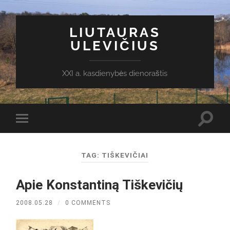
LIUTAURAS
ULEVIČIUS
XXI a. kasdienybės dienoraštis
Toggl
Toggle
search
mobile
field
menu
TAG:
TIŠKEVIČIAI
Apie Konstantiną Tiškevičių
2008.05.28
/
0 COMMENTS