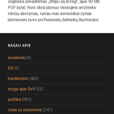
originalus pavadinimas „Wilija i jej brzegi“, apie 90 Mb
PDF byla). Nors tikrai įdomus tiesioginis amžininko
minčių dėstymas, tačiau man asmeniškai žymiai
įdomesnės buvo profesionalių dailininkų iliustracijos.
RAŠAU APIE
academia
(5)
EN
(6)
kasdienybė
(463)
knyga apie RsV
(32)
politika
(681)
ryšiai su visuomene
(341)