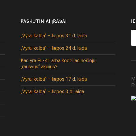
PASKUTINIAI ĮRAŠAI
I
Se
„Vyrai kalba“ – liepos 31 d. laida
fo
„Vyrai kalba“ – liepos 24 d. laida
Kas yra FL-41 arba kodėl aš nešioju
„rausvus“ akinius?
M
„Vyrai kalba“ – liepos 17 d. laida
E:
„Vyrai kalba“ – liepos 3 d. laida