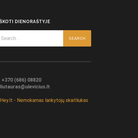
EŠKOTI DIENORAŠTYJE
arch
r:
:
+370 (686) 08820
liutauras@ulevicius.lt