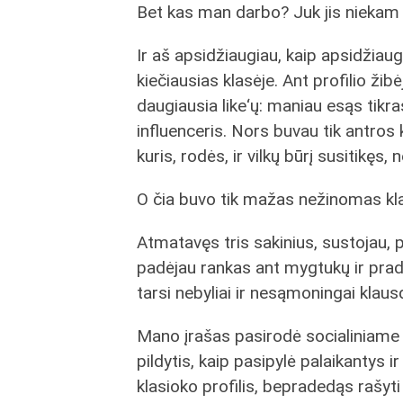
Bet kas man darbo? Juk jis niekam
Ir aš apsidžiaugiau, kaip apsidžiau
kiečiausias klasėje. Ant profilio ži
daugiausia like‘ų: maniau esąs tikras
influenceris. Nors buvau tik antros
kuris, rodės, ir vilkų būrį susitikęs, 
O čia buvo tik mažas nežinomas kla
Atmatavęs tris sakinius, sustojau, pas
padėjau rankas ant mygtukų ir pradėj
tarsi nebyliai ir nesąmoningai klau
Mano įrašas pasirodė socialiniame ti
pildytis, kaip pasipylė palaikantys 
klasioko profilis, bepradedąs rašyti