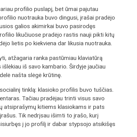
ariau profilio puslapį, bet ūmai pajutau
profilio nuotrauka buvo dingusi, įrašai pradėjo
ikusios galios akimirkai buvo pasirodęs
ilio likučiuose pradėjo rastis nauji pikti kitų
ėjo lietis po kiekviena dar likusia nuotrauka.
i, atžagaria ranka pastūmiau klaviatūrą
išlėkiau iš savo kambario. Širdyje jaučiau
delė našta slėgė krūtinę.
socialinį tinklą: klasioko profilis buvo tuščias.
mentaras. Tačiau pradėjau trinti visus savo
jų atsiprašymų kitiems klasiokams ir pats
rašus. Tik nedrįsau išimti to įrašo, kurį
isiurbęs į jo profilį ir dabar stypsojo atsikišęs