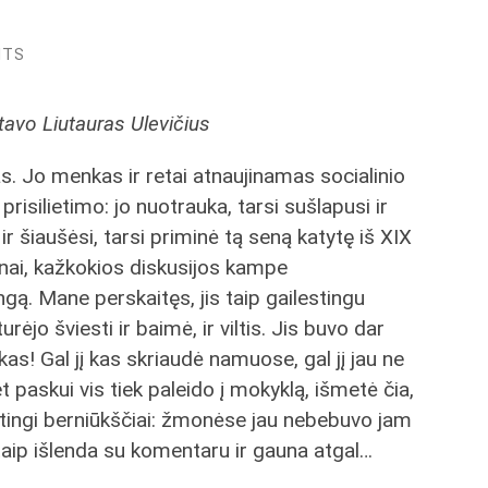
NTS
tavo Liutauras Ulevičius
as. Jo menkas ir retai atnaujinamas socialinio
prisilietimo: jo nuotrauka, tarsi sušlapusi ir
ir šiaušėsi, tarsi priminė tą seną katytę iš XIX
inai, kažkokios diskusijos kampe
gą. Mane perskaitęs, jis taip gailestingu
rėjo šviesti ir baimė, ir viltis. Jis buvo dar
škas! Gal jį kas skriaudė namuose, gal jį jau ne
t paskui vis tiek paleido į mokyklą, išmetė čia,
stingi berniūkščiai: žmonėse jau nebebuvo jam
 taip išlenda su komentaru ir gauna atgal…