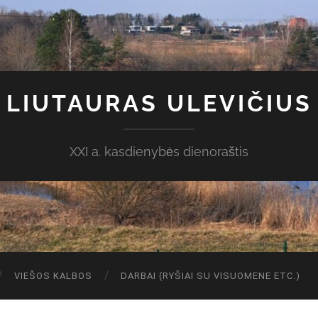
LIUTAURAS ULEVIČIUS
XXI a. kasdienybės dienoraštis
VIEŠOS KALBOS
DARBAI (RYŠIAI SU VISUOMENE ETC.)