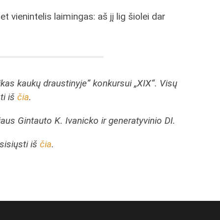
vienintelis laimingas: aš jį lig šiolei dar
ikas kaukų draustinyje“ konkursui „XIX“.
Visų
ti iš
čia
.
riaus Gintauto K. Ivanicko ir generatyvinio DI.
sisiųsti iš
čia
.