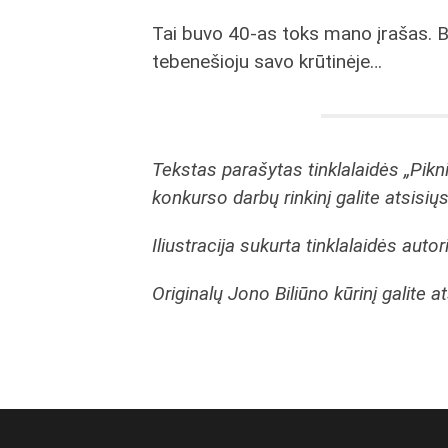
Tai buvo 40-as toks mano įrašas. Bet 
tebenešioju savo krūtinėje…
Tekstas parašytas tinklalaidės „Pikn
konkurso darbų rinkinį galite atsisiųs
Iliustracija sukurta tinklalaidės auto
Originalų Jono Biliūno kūrinį galite at