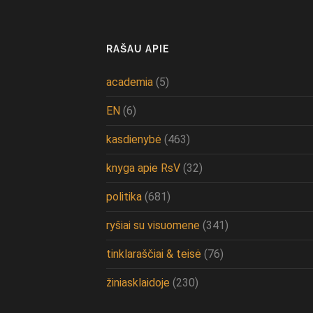
RAŠAU APIE
academia
(5)
EN
(6)
kasdienybė
(463)
knyga apie RsV
(32)
politika
(681)
ryšiai su visuomene
(341)
tinklaraščiai & teisė
(76)
žiniasklaidoje
(230)