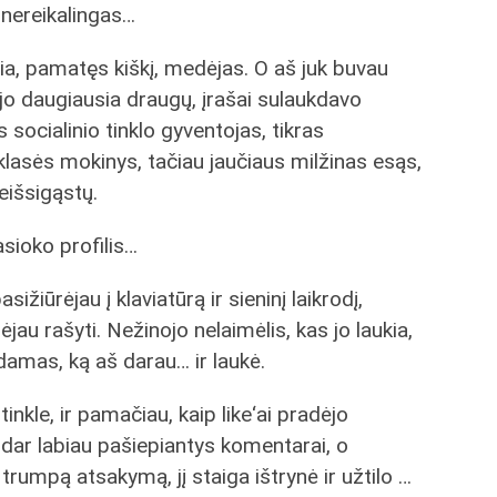
 nereikalingas…
gia, pamatęs kiškį, medėjas. O aš juk buvau
bėjo daugiausia draugų, įrašai sulaukdavo
 socialinio tinklo gyventojas, tikras
 klasės mokinys, tačiau jaučiaus milžinas esąs,
neišsigąstų.
sioko profilis…
ižiūrėjau į klaviatūrą ir sieninį laikrodį,
au rašyti. Nežinojo nelaimėlis, kas jo laukia,
sdamas, ką aš darau… ir laukė.
nkle, ir pamačiau, kaip like‘ai pradėjo
ir dar labiau pašiepiantys komentarai, o
 trumpą atsakymą, jį staiga ištrynė ir užtilo …