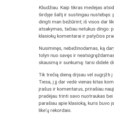
Kliudžiau. Kaip tikras medėjas atsid
širdyje šaltį ir sustingau nustebęs: 
dingti man bežiūrint; iš visos dar l
atsakymas, tačiau netukus dingo: prof
klasiokų komentarai ir patyčios prad
Nusiminęs, nebežinodamas, ką daryt
tolyn nuo savęs ir neatsigręždamas 
skausmą ir sunkumą: tarsi didelė di
Tik trečią dieną drįsau vėl sugrįžti į 
Tiesa, į jį dar vedė vienas kitas ko
įrašus ir komentarus, prirašiau nau
pradėjau trinti savo nuotraukas bei į
parašiau apie klasioką, kuris buvo įs
like‘ų rekordais.