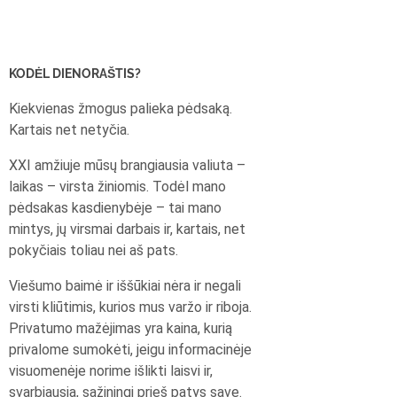
KODĖL DIENORAŠTIS?
Kiekvienas žmogus palieka pėdsaką.
Kartais net netyčia.
XXI amžiuje mūsų brangiausia valiuta –
laikas – virsta žiniomis. Todėl mano
pėdsakas kasdienybėje – tai mano
mintys, jų virsmai darbais ir, kartais, net
pokyčiais toliau nei aš pats.
Viešumo baimė ir iššūkiai nėra ir negali
virsti kliūtimis, kurios mus varžo ir riboja.
Privatumo mažėjimas yra kaina, kurią
privalome sumokėti, jeigu informacinėje
visuomenėje norime išlikti laisvi ir,
svarbiausia, sąžiningi prieš patys save.