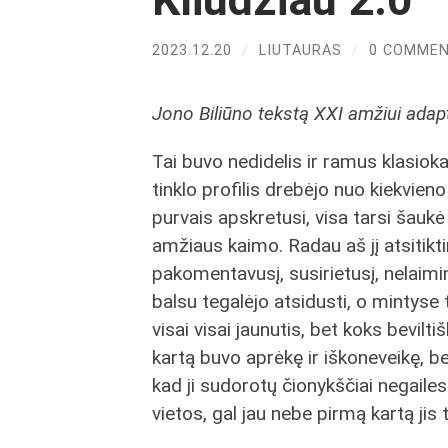
2023.12.20
/
LIUTAURAS
/
0 COMME
Jono Biliūno tekstą XXI amžiui adap
Tai buvo nedidelis ir ramus klasiok
tinklo profilis drebėjo nuo kiekvieno 
purvais apskretusi, visa tarsi šaukė 
amžiaus kaimo. Radau aš jį atsitikt
pakomentavusį, susirietusį, nelaimin
balsu tegalėjo atsidusti, o mintyse tu
visai visai jaunutis, bet koks bevilti
kartą buvo aprėkę ir iškoneveikę, be
kad ji sudorotų čionykščiai negaile
vietos, gal jau nebe pirmą kartą jis