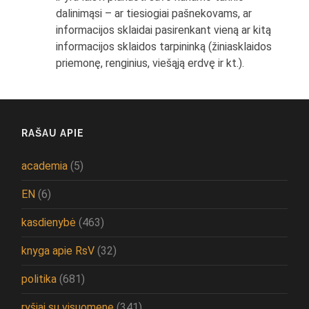
dalinimąsi – ar tiesiogiai pašnekovams, ar
informacijos sklaidai pasirenkant vieną ar kitą
informacijos sklaidos tarpininką (žiniasklaidos
priemonę, renginius, viešąją erdvę ir kt.).
RAŠAU APIE
academia
(5)
EN
(6)
kasdienybė
(463)
knyga apie RsV
(32)
politika
(681)
ryšiai su visuomene
(341)