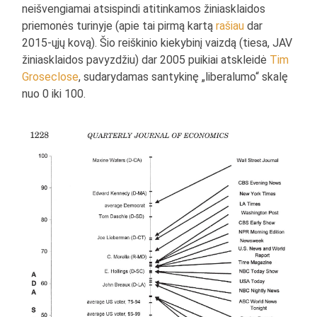
neišvengiamai atsispindi atitinkamos žiniasklaidos
priemonės turinyje (apie tai pirmą kartą
rašiau
dar
2015-ųjų kovą). Šio reiškinio kiekybinį vaizdą (tiesa, JAV
žiniasklaidos pavyzdžiu) dar 2005 puikiai atskleidė
Tim
Groseclose
, sudarydamas santykinę „liberalumo“ skalę
nuo 0 iki 100.