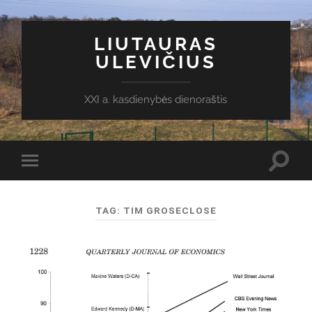
LIUTAURAS
ULEVIČIUS
XXI a. kasdienybės dienoraštis
Toggl
Toggle
search
mobile
field
menu
TAG:
TIM GROSECLOSE