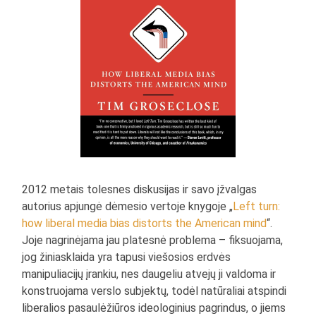
2012 metais tolesnes diskusijas ir savo įžvalgas
autorius apjungė dėmesio vertoje knygoje „
Left turn:
how liberal media bias distorts the American mind
“.
Joje nagrinėjama jau platesnė problema – fiksuojama,
jog žiniasklaida yra tapusi viešosios erdvės
manipuliacijų įrankiu, nes daugeliu atvejų ji valdoma ir
konstruojama verslo subjektų, todėl natūraliai atspindi
liberalios pasaulėžiūros ideologinius pagrindus, o jiems