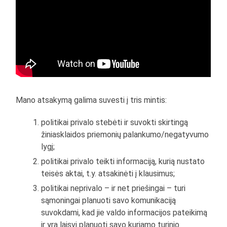
Mano atsakymą galima suvesti į tris mintis:
politikai privalo stebėti ir suvokti skirtingą
žiniasklaidos priemonių palankumo/negatyvumo
lygį;
politikai privalo teikti informaciją, kurią nustato
teisės aktai, t.y. atsakinėti į klausimus;
politikai neprivalo – ir net priešingai – turi
sąmoningai planuoti savo komunikaciją
suvokdami, kad jie valdo informacijos pateikimą
ir yra laisvi planuoti savo kuriamo turinio