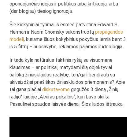
oponuojančias idėjas ir politikus arba kritikuoja, arba
(dar blogiau) tiesiog ignoruoja.
Šie kiekybiniai tyrimai iš esmės patvirtina Edward S.
Herman ir Naom Chomsky sukonstruotą
propagandos
modelį
, kuriame šiuos kokybinius pokyčius lemia bent 3
iš 5 filtrų – nuosavybė, reklamos pajamos ir ideologija.
Ir tada kyla natūralus taktinis ryšių su visuomene
klausimas – ar politikai, matydami šią objektyviai
šališką žiniasklaidos realybę, turi/gali bendrauti su
akivaizdžiai priešiškos žiniasklaidos priemonėmis? Apie
tai gana plačiai
diskutavome
gegužės 3 dieną „Žinių
radijo“ laidoje „Atviras pokalbis“, kuri buvo skirta
Pasaulinei spaudos laisvės dienai. Šios laidos ištrauka: