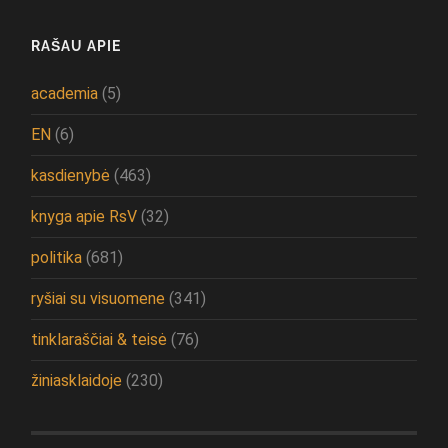
RAŠAU APIE
academia
(5)
EN
(6)
kasdienybė
(463)
knyga apie RsV
(32)
politika
(681)
ryšiai su visuomene
(341)
tinklaraščiai & teisė
(76)
žiniasklaidoje
(230)