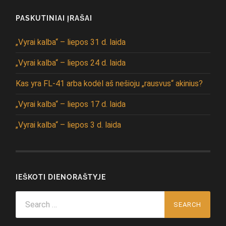
PASKUTINIAI ĮRAŠAI
„Vyrai kalba“ – liepos 31 d. laida
„Vyrai kalba“ – liepos 24 d. laida
Kas yra FL-41 arba kodėl aš nešioju „rausvus“ akinius?
„Vyrai kalba“ – liepos 17 d. laida
„Vyrai kalba“ – liepos 3 d. laida
IEŠKOTI DIENORAŠTYJE
Search
for: