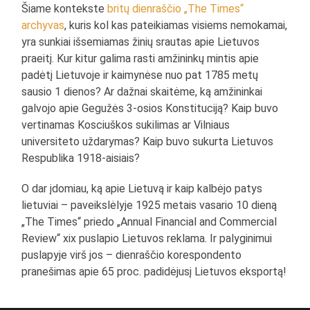
Šiame kontekste
britų dienraščio „The Times“
archyvas
, kuris kol kas pateikiamas visiems nemokamai,
yra sunkiai išsemiamas žinių srautas apie Lietuvos
praeitį. Kur kitur galima rasti amžininkų mintis apie
padėtį Lietuvoje ir kaimynėse nuo pat 1785 metų
sausio 1 dienos? Ar dažnai skaitėme, ką amžininkai
galvojo apie Gegužės 3-osios Konstituciją? Kaip buvo
vertinamas Kosciuškos sukilimas ar Vilniaus
universiteto uždarymas? Kaip buvo sukurta Lietuvos
Respublika 1918-aisiais?
O dar įdomiau, ką apie Lietuvą ir kaip kalbėjo patys
lietuviai – paveikslėlyje 1925 metais vasario 10 dieną
„The Times“ priedo „Annual Financial and Commercial
Review“ xix puslapio Lietuvos reklama. Ir palyginimui
puslapyje virš jos – dienraščio korespondento
pranešimas apie 65 proc. padidėjusį Lietuvos eksportą!