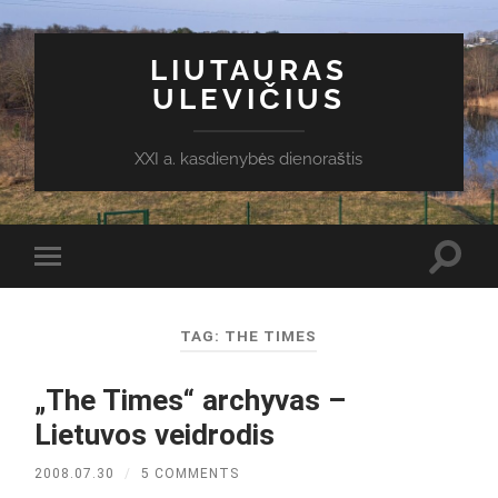
LIUTAURAS
ULEVIČIUS
XXI a. kasdienybės dienoraštis
Toggl
Toggle
search
mobile
field
menu
TAG:
THE TIMES
„The Times“ archyvas –
Lietuvos veidrodis
2008.07.30
/
5 COMMENTS