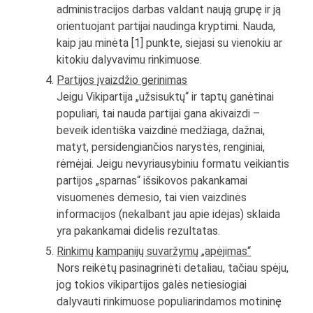
administracijos darbas valdant naują grupę ir ją
orientuojant partijai naudinga kryptimi. Nauda,
kaip jau minėta [1] punkte, siejasi su vienokiu ar
kitokiu dalyvavimu rinkimuose.
Partijos įvaizdžio gerinimas
Jeigu Vikipartija „užsisuktų“ ir taptų ganėtinai
populiari, tai nauda partijai gana akivaizdi –
beveik identiška vaizdinė medžiaga, dažnai,
matyt, persidengiančios narystės, renginiai,
rėmėjai. Jeigu nevyriausybiniu formatu veikiantis
partijos „sparnas“ išsikovos pakankamai
visuomenės dėmesio, tai vien vaizdinės
informacijos (nekalbant jau apie idėjas) sklaida
yra pakankamai didelis rezultatas.
Rinkimų kampanijų suvaržymų „apėjimas“
Nors reikėtų pasinagrinėti detaliau, tačiau spėju,
jog tokios vikipartijos galės netiesiogiai
dalyvauti rinkimuose populiarindamos motininę