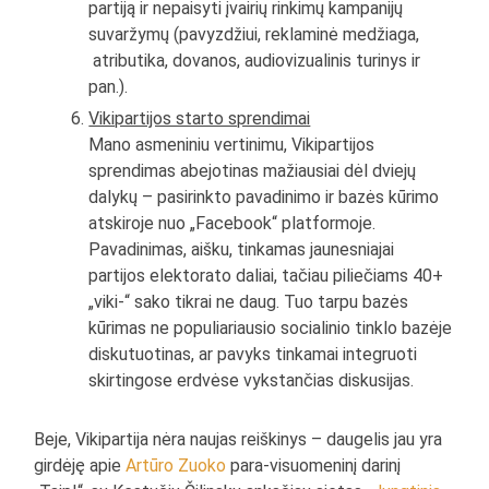
partiją ir nepaisyti įvairių rinkimų kampanijų
suvaržymų (pavyzdžiui, reklaminė medžiaga,
atributika, dovanos, audiovizualinis turinys ir
pan.).
Vikipartijos starto sprendimai
Mano asmeniniu vertinimu, Vikipartijos
sprendimas abejotinas mažiausiai dėl dviejų
dalykų – pasirinkto pavadinimo ir bazės kūrimo
atskiroje nuo „Facebook“ platformoje.
Pavadinimas, aišku, tinkamas jaunesniajai
partijos elektorato daliai, tačiau piliečiams 40+
„viki-“ sako tikrai ne daug. Tuo tarpu bazės
kūrimas ne populiariausio socialinio tinklo bazėje
diskutuotinas, ar pavyks tinkamai integruoti
skirtingose erdvėse vykstančias diskusijas.
Beje, Vikipartija nėra naujas reiškinys – daugelis jau yra
girdėję apie
Artūro Zuoko
para-visuomeninį darinį