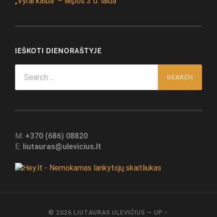
„Vyrai kalba“ – liepos 3 d. laida
IEŠKOTI DIENORAŠTYJE
Search
for:
M:
+370 (686) 08820
E:
liutauras@ulevicius.lt
© 2026
LIUTAURAS ULEVIČIUS
—
UP ↑