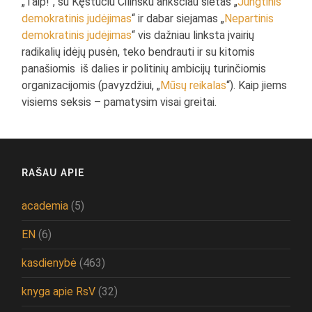
„Taip!“, su Kęstučiu Čilinsku anksčiau sietas „
Jungtinis
demokratinis judėjimas
“ ir dabar siejamas „
Nepartinis
demokratinis judėjimas
“ vis dažniau linksta įvairių
radikalių idėjų pusėn, teko bendrauti ir su kitomis
panašiomis iš dalies ir politinių ambicijų turinčiomis
organizacijomis (pavyzdžiui, „
Mūsų reikalas
“). Kaip jiems
visiems seksis – pamatysim visai greitai.
RAŠAU APIE
academia
(5)
EN
(6)
kasdienybė
(463)
knyga apie RsV
(32)