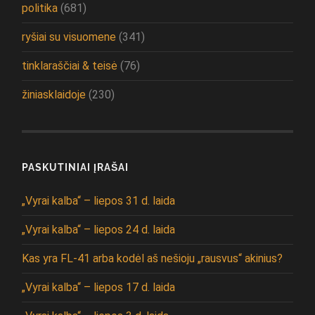
politika
(681)
ryšiai su visuomene
(341)
tinklaraščiai & teisė
(76)
žiniasklaidoje
(230)
PASKUTINIAI ĮRAŠAI
„Vyrai kalba“ – liepos 31 d. laida
„Vyrai kalba“ – liepos 24 d. laida
Kas yra FL-41 arba kodėl aš nešioju „rausvus“ akinius?
„Vyrai kalba“ – liepos 17 d. laida