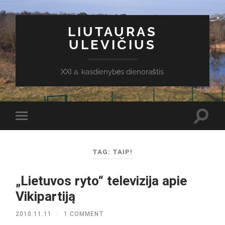
LIUTAURAS
ULEVIČIUS
XXI a. kasdienybės dienoraštis
Toggl
Toggle
search
mobile
field
menu
TAG:
TAIP!
„Lietuvos ryto“ televizija apie
Vikipartiją
2010.11.11
/
1 COMMENT