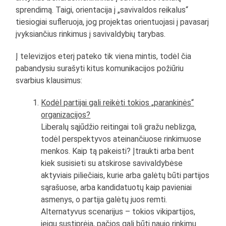
sprendimą. Taigi, orientacija į „savivaldos reikalus“
tiesiogiai sufleruoja, jog projektas orientuojasi į pavasarį
įvyksiančius rinkimus į savivaldybių tarybas.
Į televizijos eterį pateko tik viena mintis, todėl čia
pabandysiu surašyti kitus komunikacijos požiūriu
svarbius klausimus:
Kodėl partijai gali reikėti tokios „parankinės“
organizacijos?
Liberalų sąjūdžio reitingai toli gražu neblizga,
todėl perspektyvos ateinančiuose rinkimuose
menkos. Kaip tą pakeisti? Įtraukti arba bent
kiek susisieti su atskirose savivaldybėse
aktyviais piliečiais, kurie arba galėtų būti partijos
sąrašuose, arba kandidatuotų kaip pavieniai
asmenys, o partija galėtų juos remti.
Alternatyvus scenarijus – tokios vikipartijos,
jeigu sustiprėja, pačios gali būti naujo rinkimų