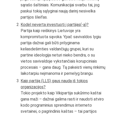
sąrašo šaltiniais. Komunikacijai svarbu tai, jog
paskui tokią sąlyginai naują darinį nesivelka
partijos šleifas.
Kodėl neverta investuoti į partijas(-ą)?
Partija kaip reiškinys Lietuvoje yra
kompromituota sąvoka. Ypač savivaldos lygiu
partija dažnai gali būti prilyginama
keliasdešimties valdančiųjų grupei, kuri su
partine ideologija neturi nieko bendra, o su
vietos savivaldoje vykstančiais korupciniais
procesais – gana daug. Tą pakeisti vienų rinkimų
laikotarpiu neįmanoma ir pernelyg brangu.
Kaip partija (LLS) gaus naudą iš tokios
organizacijos?
Tokio projekto kaip Vikipartija sukūrimo kaštai
gana maži – dažnai galima rasti ir naudoti atviro
kodo programinius sprendimus interneto
svetainei, o pagrindinis kaštas – tai partijos