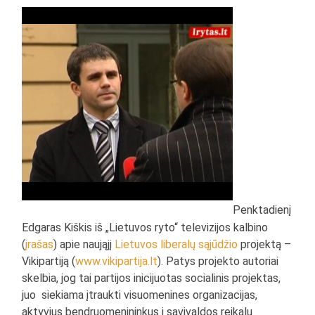
Penktadienį
Edgaras Kiškis iš „Lietuvos ryto“ televizijos kalbino
(
įrašas
) apie naująjį
Lietuvos liberalų sąjūdžio
projektą –
Vikipartiją (
www.vikipartija.lt
). Patys projekto autoriai
skelbia, jog tai partijos inicijuotas socialinis projektas,
juo siekiama įtraukti visuomenines organizacijas,
aktyvius bendruomenininkus į savivaldos reikalų