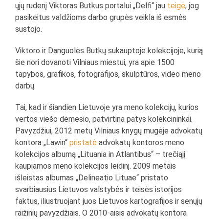
ųjų rudenį Viktoras Butkus portalui „Delfi“ jau
teigė
, jog
pasikeitus valdžioms darbo grupės veikla iš esmės
sustojo.
Viktoro ir Danguolės Butkų sukauptoje kolekcijoje, kurią
šie nori dovanoti Vilniaus miestui, yra apie 1500
tapybos, grafikos, fotografijos, skulptūros, video meno
darbų.
Tai, kad ir šiandien Lietuvoje yra meno kolekcijų, kurios
vertos viešo dėmesio, patvirtina patys kolekcininkai.
Pavyzdžiui, 2012 metų Vilniaus knygų mugėje advokatų
kontora „Lawin“
pristatė
advokatų kontoros meno
kolekcijos albumą „Lituania in Atlantibus“ – trečiąjį
kaupiamos meno kolekcijos leidinį. 2009 metais
išleistas albumas „Delineatio Lituae“ pristato
svarbiausius Lietuvos valstybės ir teisės istorijos
faktus, iliustruojant juos Lietuvos kartografijos ir senųjų
raižinių pavyzdžiais. O 2010-aisis advokatų kontora