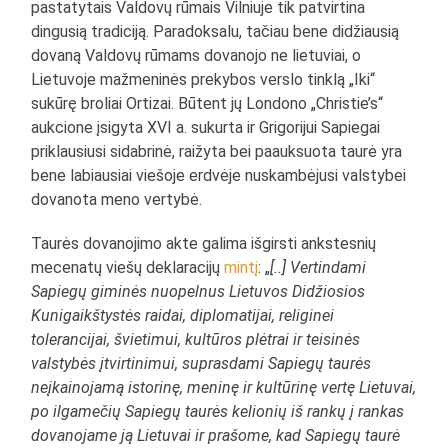
pastatytais Valdovų rūmais Vilniuje tik patvirtina
dingusią tradiciją. Paradoksalu, tačiau bene didžiausią
dovaną Valdovų rūmams dovanojo ne lietuviai, o
Lietuvoje mažmeninės prekybos verslo tinklą „Iki“
sukūrę broliai Ortizai. Būtent jų Londono „Christie’s“
aukcione įsigyta XVI a. sukurta ir Grigorijui Sapiegai
priklausiusi sidabrinė, raižyta bei paauksuota taurė yra
bene labiausiai viešoje erdvėje nuskambėjusi valstybei
dovanota meno vertybė.
Taurės dovanojimo akte galima išgirsti ankstesnių
mecenatų viešų deklaracijų
mintį
: „
[..] Vertindami
Sapiegų giminės nuopelnus Lietuvos Didžiosios
Kunigaikštystės raidai, diplomatijai, religinei
tolerancijai, švietimui, kultūros plėtrai ir teisinės
valstybės įtvirtinimui, suprasdami Sapiegų taurės
neįkainojamą istorinę, meninę ir kultūrinę vertę Lietuvai,
po ilgamečių Sapiegų taurės kelionių iš rankų į rankas
dovanojame ją Lietuvai ir prašome, kad Sapiegų taurė