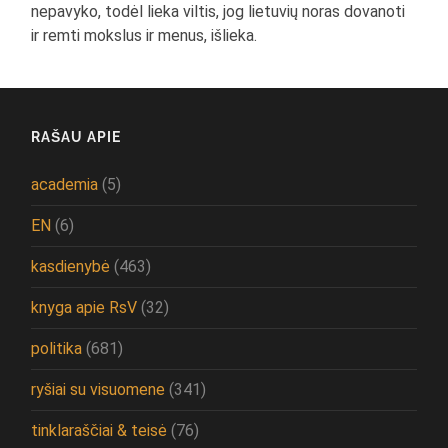
nepavyko, todėl lieka viltis, jog lietuvių noras dovanoti
ir remti mokslus ir menus, išlieka.
RAŠAU APIE
academia
(5)
EN
(6)
kasdienybė
(463)
knyga apie RsV
(32)
politika
(681)
ryšiai su visuomene
(341)
tinklaraščiai & teisė
(76)