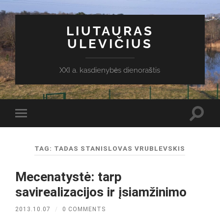
LIUTAURAS
ULEVIČIUS
XXI a. kasdienybės dienoraštis
Toggl
Toggle
search
mobile
field
menu
TAG:
TADAS STANISLOVAS VRUBLEVSKIS
Mecenatystė: tarp
savirealizacijos ir įsiamžinimo
2013.10.07
/
0 COMMENTS