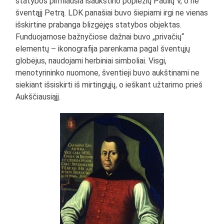
statybos pirmiausia išaukštino popiežių Paulių V, o ne
šventąjį Petrą. LDK panašiai buvo šiepiami irgi ne vienas
išskirtine prabanga blizgėjęs statybos objektas.
Funduojamose bažnyčiose dažnai buvo „privačių“
elementų – ikonografija parenkama pagal šventųjų
globėjus, naudojami herbiniai simboliai. Visgi,
menotyrininko nuomone, šventieji buvo aukštinami ne
siekiant išsiskirti iš mirtingųjų, o ieškant užtarimo prieš
Aukščiausiąjį.