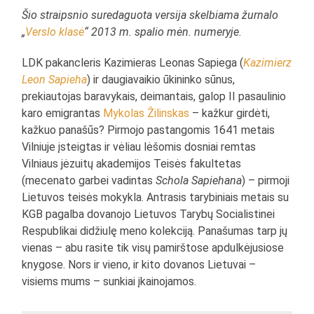
Šio straipsnio suredaguota versija skelbiama žurnalo
„
Verslo klasė
“ 2013 m. spalio mėn. numeryje.
LDK pakancleris Kazimieras Leonas Sapiega (
Kazimierz
Leon Sapieha
) ir daugiavaikio ūkininko sūnus,
prekiautojas baravykais, deimantais, galop II pasaulinio
karo emigrantas
Mykolas Žilinskas
– kažkur girdėti,
kažkuo panašūs? Pirmojo pastangomis 1641 metais
Vilniuje įsteigtas ir vėliau lėšomis dosniai remtas
Vilniaus jėzuitų akademijos Teisės fakultetas
(mecenato garbei vadintas
Schola Sapiehana
) – pirmoji
Lietuvos teisės mokykla. Antrasis tarybiniais metais su
KGB pagalba dovanojo Lietuvos Tarybų Socialistinei
Respublikai didžiulę meno kolekciją. Panašumas tarp jų
vienas – abu rasite tik visų pamirštose apdulkėjusiose
knygose. Nors ir vieno, ir kito dovanos Lietuvai –
visiems mums – sunkiai įkainojamos.