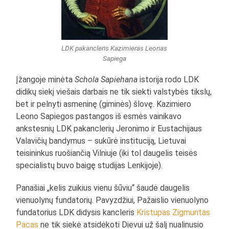
LDK pakancleris Kazimieras Leonas
Sapiega
Įžangoje minėta
Schola Sapiehana
istorija rodo LDK
didikų siekį viešais darbais ne tik siekti valstybės tikslų,
bet ir pelnyti asmeninę (giminės) šlovę. Kazimiero
Leono Sapiegos pastangos iš esmės vainikavo
ankstesnių LDK pakanclerių Jeronimo ir Eustachijaus
Valavičių bandymus – sukūrė instituciją, Lietuvai
teisininkus ruošiančią Vilniuje (iki tol daugelis teisės
specialistų buvo baigę studijas Lenkijoje).
Panašiai „kelis zuikius vienu šūviu“ šaudė daugelis
vienuolynų fundatorių. Pavyzdžiui, Pažaislio vienuolyno
fundatorius LDK didysis kancleris
Kristupas Zigmuntas
Pacas
ne tik siekė atsidėkoti Dievui už šalį nualinusio