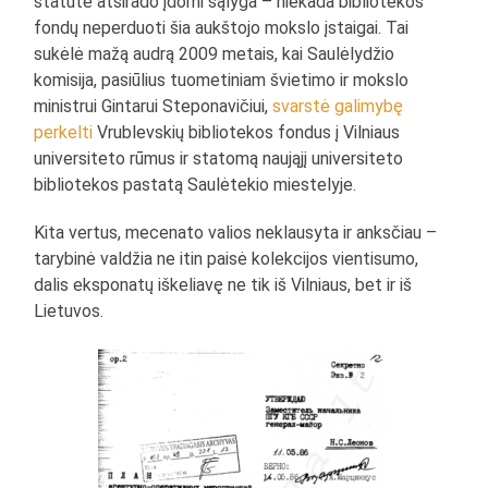
statute atsirado įdomi sąlyga – niekada bibliotekos
fondų neperduoti šia aukštojo mokslo įstaigai. Tai
sukėlė mažą audrą 2009 metais, kai Saulėlydžio
komisija, pasiūlius tuometiniam švietimo ir mokslo
ministrui Gintarui Steponavičiui,
svarstė galimybę
perkelti
Vrublevskių bibliotekos fondus į Vilniaus
universiteto rūmus ir statomą naująjį universiteto
bibliotekos pastatą Saulėtekio miestelyje.
Kita vertus, mecenato valios neklausyta ir anksčiau –
tarybinė valdžia ne itin paisė kolekcijos vientisumo,
dalis eksponatų iškeliavę ne tik iš Vilniaus, bet ir iš
Lietuvos.