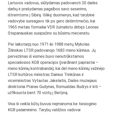
Lietuvos vadovus, siūlydamas padovanoti 30 dailės
darbų ir prašydamas pagalbos savo seserims,
ištremtoms į Sibirą. Išlikę duomenys, kad tarybinė
vadovybė sureagavo tik po gero dešimtmečio, kai
1965 metais formaliai VDR žurnalistu dirbęs Leonas
Stepanauskas susipažino su būsimu mecenatu.
Per laikotarpį nuo 1971 iki 1988 metų Mykolas
Žilinskas LTSR padovanojo 1683 meno kūrinius. Jų
pervežimas iš esmės buvo nenutrūkstamos
specialiosios KGB operacijos (įvardinant paprastai –
meno kūrinių kontrabanda), kai dėl meno kūrinių važinėjo
LTSR kultūros ministras Dainius Trinkūnas ir
viceministras Vytautas Jakelaitis, Dailės muziejaus
direktoriai Pranas Gudynas, Romualdas Budrys ir kiti –
užfiksuota bent 70 vizitų į Berlyną.
Visa ši veikla būtų buvusi neįmanoma be tiesioginio
KGB palaiminimo. Tarybų valdžios vadovai