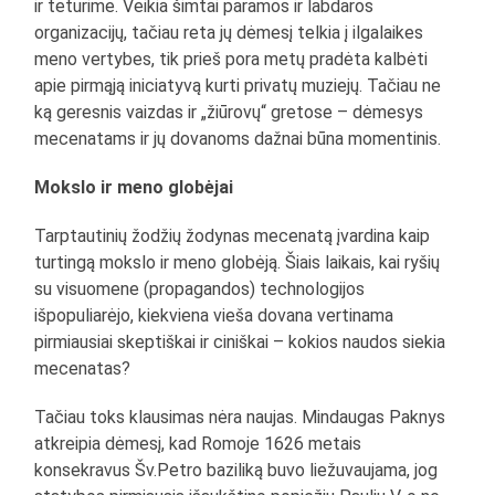
ir teturime. Veikia šimtai paramos ir labdaros
organizacijų, tačiau reta jų dėmesį telkia į ilgalaikes
meno vertybes, tik prieš pora metų pradėta kalbėti
apie pirmąją iniciatyvą kurti privatų muziejų. Tačiau ne
ką geresnis vaizdas ir „žiūrovų“ gretose – dėmesys
mecenatams ir jų dovanoms dažnai būna momentinis.
Mokslo ir meno globėjai
Tarptautinių žodžių žodynas mecenatą įvardina kaip
turtingą mokslo ir meno globėją. Šiais laikais, kai ryšių
su visuomene (propagandos) technologijos
išpopuliarėjo, kiekviena vieša dovana vertinama
pirmiausiai skeptiškai ir ciniškai – kokios naudos siekia
mecenatas?
Tačiau toks klausimas nėra naujas. Mindaugas Paknys
atkreipia dėmesį, kad Romoje 1626 metais
konsekravus Šv.Petro baziliką buvo liežuvaujama, jog