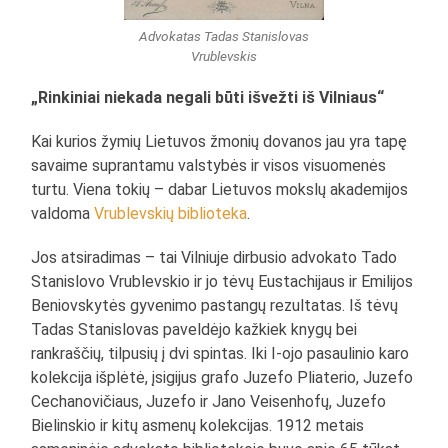
Advokatas Tadas Stanislovas
Vrublevskis
„Rinkiniai niekada negali būti išvežti iš Vilniaus“
Kai kurios žymių Lietuvos žmonių dovanos jau yra tapę
savaime suprantamu valstybės ir visos visuomenės
turtu. Viena tokių – dabar Lietuvos mokslų akademijos
valdoma
Vrublevskių biblioteka
.
Jos atsiradimas – tai Vilniuje dirbusio advokato Tado
Stanislovo Vrublevskio ir jo tėvų Eustachijaus ir Emilijos
Beniovskytės gyvenimo pastangų rezultatas. Iš tėvų
Tadas Stanislovas paveldėjo kažkiek knygų bei
rankraščių, tilpusių į dvi spintas. Iki I-ojo pasaulinio karo
kolekcija išplėtė, įsigijus grafo Juzefo Pliaterio, Juzefo
Cechanovičiaus, Juzefo ir Jano Veisenhofų, Juzefo
Bielinskio ir kitų asmenų kolekcijas. 1912 metais