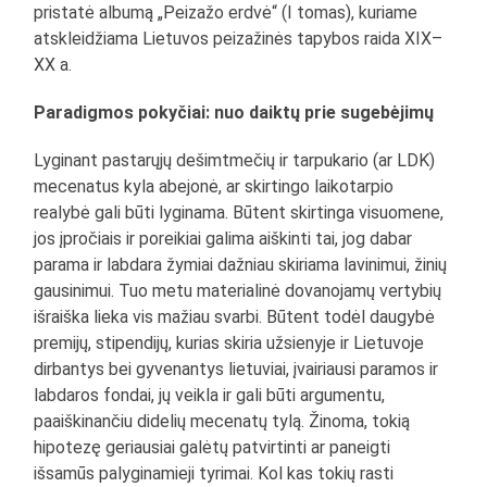
pristatė albumą „Peizažo erdvė“ (I tomas), kuriame
atskleidžiama Lietuvos peizažinės tapybos raida XIX–
XX a.
Paradigmos pokyčiai: nuo daiktų prie sugebėjimų
Lyginant pastarųjų dešimtmečių ir tarpukario (ar LDK)
mecenatus kyla abejonė, ar skirtingo laikotarpio
realybė gali būti lyginama. Būtent skirtinga visuomene,
jos įpročiais ir poreikiai galima aiškinti tai, jog dabar
parama ir labdara žymiai dažniau skiriama lavinimui, žinių
gausinimui. Tuo metu materialinė dovanojamų vertybių
išraiška lieka vis mažiau svarbi. Būtent todėl daugybė
premijų, stipendijų, kurias skiria užsienyje ir Lietuvoje
dirbantys bei gyvenantys lietuviai, įvairiausi paramos ir
labdaros fondai, jų veikla ir gali būti argumentu,
paaiškinančiu didelių mecenatų tylą. Žinoma, tokią
hipotezę geriausiai galėtų patvirtinti ar paneigti
išsamūs palyginamieji tyrimai. Kol kas tokių rasti