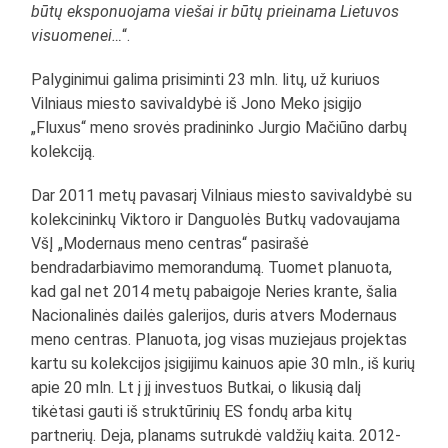
būtų eksponuojama viešai ir būtų prieinama Lietuvos
visuomenei…
“.
Palyginimui galima prisiminti 23 mln. litų, už kuriuos
Vilniaus miesto savivaldybė iš Jono Meko įsigijo
„Fluxus“ meno srovės pradininko Jurgio Mačiūno darbų
kolekciją.
Dar 2011 metų pavasarį Vilniaus miesto savivaldybė su
kolekcininkų Viktoro ir Danguolės Butkų vadovaujama
VšĮ „Modernaus meno centras“ pasirašė
bendradarbiavimo memorandumą. Tuomet planuota,
kad gal net 2014 metų pabaigoje Neries krante, šalia
Nacionalinės dailės galerijos, duris atvers Modernaus
meno centras. Planuota, jog visas muziejaus projektas
kartu su kolekcijos įsigijimu kainuos apie 30 mln., iš kurių
apie 20 mln. Lt į jį investuos Butkai, o likusią dalį
tikėtasi gauti iš struktūrinių ES fondų arba kitų
partnerių. Deja, planams sutrukdė valdžių kaita. 2012-