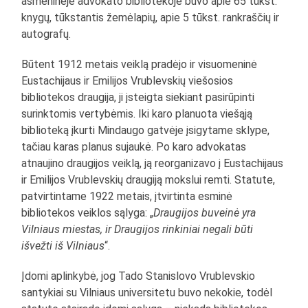
asmeninėje advokato bibliotekoje buvo apie 65 tūkst.
knygų, tūkstantis žemėlapių, apie 5 tūkst. rankraščių ir
autografų.
Būtent 1912 metais veiklą pradėjo ir visuomeninė
Eustachijaus ir Emilijos Vrublevskių viešosios
bibliotekos draugija, ji įsteigta siekiant pasirūpinti
surinktomis vertybėmis. Iki karo planuota viešąją
biblioteką įkurti Mindaugo gatvėje įsigytame sklype,
tačiau karas planus sujaukė. Po karo advokatas
atnaujino draugijos veiklą, ją reorganizavo į Eustachijaus
ir Emilijos Vrublevskių draugiją mokslui remti. Statute,
patvirtintame 1922 metais, įtvirtinta esminė
bibliotekos veiklos sąlyga: „
Draugijos buveinė yra
Vilniaus miestas, ir Draugijos rinkiniai negali būti
išvežti iš Vilniaus
“.
Įdomi aplinkybė, jog Tado Stanislovo Vrublevskio
santykiai su Vilniaus universitetu buvo nekokie, todėl