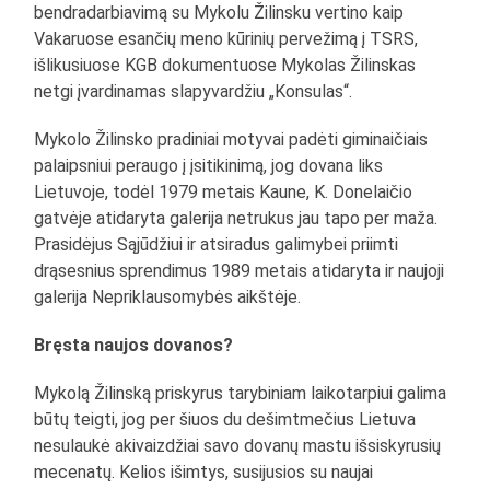
bendradarbiavimą su Mykolu Žilinsku vertino kaip
Vakaruose esančių meno kūrinių pervežimą į TSRS,
išlikusiuose KGB dokumentuose Mykolas Žilinskas
netgi įvardinamas slapyvardžiu „Konsulas“.
Mykolo Žilinsko pradiniai motyvai padėti giminaičiais
palaipsniui peraugo į įsitikinimą, jog dovana liks
Lietuvoje, todėl 1979 metais Kaune, K. Donelaičio
gatvėje atidaryta galerija netrukus jau tapo per maža.
Prasidėjus Sąjūdžiui ir atsiradus galimybei priimti
drąsesnius sprendimus 1989 metais atidaryta ir naujoji
galerija Nepriklausomybės aikštėje.
Bręsta naujos dovanos?
Mykolą Žilinską priskyrus tarybiniam laikotarpiui galima
būtų teigti, jog per šiuos du dešimtmečius Lietuva
nesulaukė akivaizdžiai savo dovanų mastu išsiskyrusių
mecenatų. Kelios išimtys, susijusios su naujai