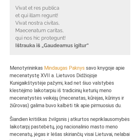
Vivat et res publica
et qui illam regunt!
Vivat nostra civitas,
Maecenatum caritas,
qui nos hic protegunt!
Ištrauka iš „Gaudeamus igitur“
Menotyrininkas
Mindaugas Paknys
savo knygoje apie
mecenatystę XVII a. Lietuvos Didžiojoje
Kunigaikštystėje pažymi, kad net šiuo valstybės
klestėjimo laikotarpiu iš tradicinių keturių meno
mecenatystės veikėjų (mecenatas, kūrėjas, kūrinys ir
žiūrovas) galima buvo kalbėti tik apie pirmuosius du.
Šiandien kritiškas žvilgsnis į atkurtos nepriklausomybės
laikotarpį pastebėtų, jog nacionalinio masto meno
mecenatų, jėgas ir lėšas skiriančių visai Lietuvai, nelabai