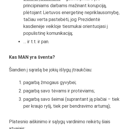
principiniams darbams mažinant korupciją,
plėtojant Lietuvos energetinę nepriklausomybę,
tačiau verta pastebėti, jog Prezidentė
kasdienėje veikloje tiesmukai orientuojasi į
populistinę komunikaciją;
… ir t.t. ir pan.
Kas MAN yra šventa?
Šiandien į sąrašą be jokių išlygų įtraukčiau:
pagarbą žmogaus gyvybei;
pagarbą savo tėvams ir protėviams;
pagarbą savo šeimai (suprantant ją plačiai – tiek
per kraujo ryšį, tiek per bendravimo artumą);
Platesnio aiškinimo ir sąlygų vardinimo reikėtų šiais
atvejais: