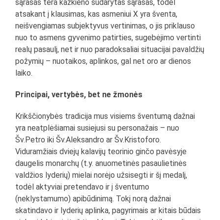
sąrašas tėra kažkieno sudarytas sąrašas, todėl
atsakant į klausimas, kas asmeniui X yra šventa,
neišvengiamas subjektyvus vertinimas, o jis priklauso
nuo to asmens gyvenimo patirties, sugebėjimo vertinti
realų pasaulį, net ir nuo paradoksaliai situacijai pavaldžių
požymių – nuotaikos, aplinkos, gal net oro ar dienos
laiko.
P
rincipai, vertybės, bet ne žmonės
Krikščionybės tradicija mus visiems šventumą dažnai
yra neatplėšiamai susiejusi su personažais – nuo
Šv.Petro iki Šv.Aleksandro ar Šv.Kristoforo.
Viduramžiais dviejų kalavijų teorinio ginčo pavėsyje
daugelis monarchų (t.y. anuometinės pasaulietinės
valdžios lyderių) mielai norėjo užsisegti ir šį medalį,
todėl aktyviai pretendavo ir į šventumo
(neklystamumo) apibūdinimą. Tokį norą dažnai
skatindavo ir lyderių aplinka, pagyrimais ar kitais būdais