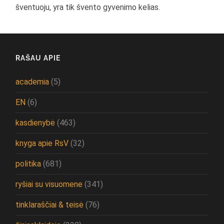
šventuoju, yra tik švento gyvenimo kelias.
RAŠAU APIE
academia
(5)
EN
(6)
kasdienybė
(463)
knyga apie RsV
(32)
politika
(681)
ryšiai su visuomene
(341)
tinklaraščiai & teisė
(76)