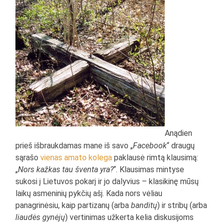
Anądien
prieš išbraukdamas mane iš savo „
Facebook
“ draugų
sąrašo
vienas amato kolega
paklausė rimtą klausimą:
„
Nors kažkas tau šventa yra?
“. Klausimas mintyse
sukosi į Lietuvos pokarį ir jo dalyvius – klasikinę mūsų
laikų asmeninių pykčių ašį. Kada nors vėliau
panagrinėsiu, kaip partizanų (arba
banditų
) ir stribų (arba
liaudės gynėjų
) vertinimas užkerta kelia diskusijoms