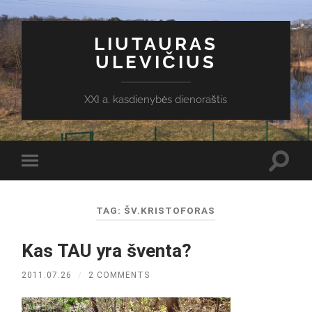
LIUTAURAS
ULEVIČIUS
XXI a. kasdienybės dienoraštis
Toggl
Toggle
search
mobile
field
menu
TAG:
ŠV.KRISTOFORAS
Kas TAU yra šventa?
2011.07.26
/
2 COMMENTS