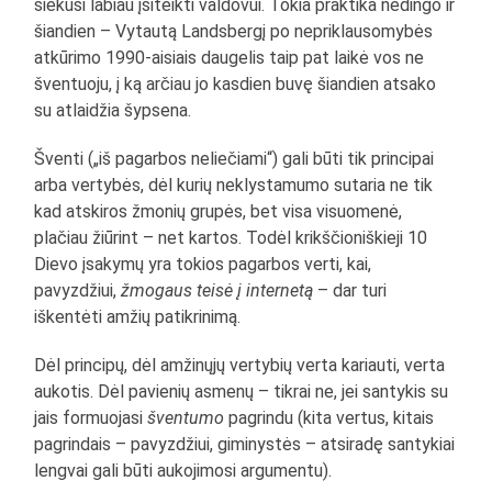
siekusi labiau įsiteikti valdovui. Tokia praktika nedingo ir
šiandien – Vytautą Landsbergį po nepriklausomybės
atkūrimo 1990-aisiais daugelis taip pat laikė vos ne
šventuoju, į ką arčiau jo kasdien buvę šiandien atsako
su atlaidžia šypsena.
Šventi („iš pagarbos neliečiami“) gali būti tik principai
arba vertybės, dėl kurių neklystamumo sutaria ne tik
kad atskiros žmonių grupės, bet visa visuomenė,
plačiau žiūrint – net kartos. Todėl krikščioniškieji 10
Dievo įsakymų yra tokios pagarbos verti, kai,
pavyzdžiui,
žmogaus teisė į internetą
– dar turi
iškentėti amžių patikrinimą.
Dėl principų, dėl amžinųjų vertybių verta kariauti, verta
aukotis. Dėl pavienių asmenų – tikrai ne, jei santykis su
jais formuojasi
šventumo
pagrindu (kita vertus, kitais
pagrindais – pavyzdžiui, giminystės – atsiradę santykiai
lengvai gali būti aukojimosi argumentu).