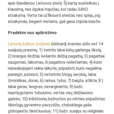
apie šiandienos Lietuvos ateitį. Šį kartą susitelksiu į
klausimą, nes ilgokai mąsčiau, kol radau SAVO
atsakymą. Verta tai užfiksuoti ateičiai, nes spėju, jog
atsakymas, bėgant metams, gali gana stipriai keistis.
Pradėkim nuo apibrėžimo
Lietuvių kalbos žodynas
būdvardį
šventas
siūlo net 14
susijusių prasmių: 1) turintis labai kilnų garbingą tikslą;
2) brangus širdžiai, keliantis didžią pagarbą; 3) pagarbiai
saugomas, laikomas; iš pagarbos neliečiamas; 4) kurio
nebeabejojant reikia laikytis, pripažinti, kurio negalima
paneigti, pažeisti; 5) neturintis blogų savybių, labai
žmoniškas, doras; 6) ramus, tylus; 7) baigta, atlikta; 8 )
labai geras, lengvas, nevarginantis; 9) bažn.
neprilygstamo tobulumo, vertas visų didžiausios
garbės; 10) krikščionių bažnyčios po mirties pripažintas
tikinčiųjų gyvenimo pavyzdžiu, stebuklinga galia
globojančiu tikinčiuosius; 11) bažn. susijęs su religiniais