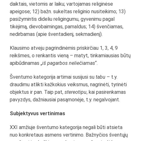
daiktais, vietomis ar laiku; vartojamas religinėse
apeigose; 12) bažn. sukeltas religinio nusiteikimo; 13)
pasižymintis dideliu religingumu, gyvenimu pagal
tikėjimą, dievobaimingas, pamaldus; 14) švenčiamas,
nedirbamas (apie šventadienį, sekmadienį).
Klausimo atveju pagrindinėmis priskirčiau 1, 3, 4, 9
reikšmes, o renkantis vieną – matyt, tinkamiausias būtų
apibūdinamas „
iš pagarbos neliečiamas
“.
Šventumo kategorija artimai susijusi su
tabu
– t.y.
draudimu atlikti kažkokius veiksmus, nagrinėti, tyrinėti
objektus ir pan. Taip pat,
stereotipu
, kai pasirenkamas
pavyzdys, dažniausiai pasąmonėje, t.y. negalvojant.
Subjektyvus vertinimas
XXI amžiuje šventumo kategorija negali būti atsieta
nuo konkretaus asmens vertinimo. Bažnyčios šventųjų