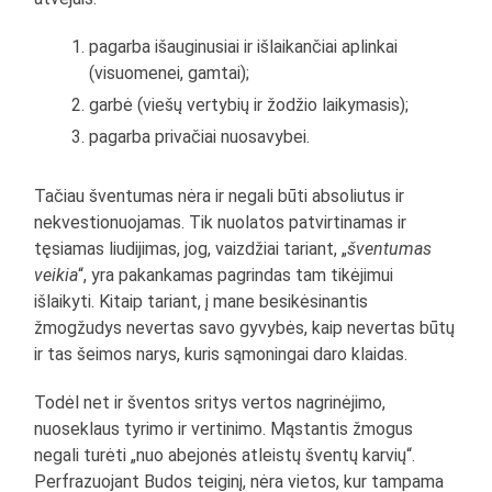
pagarba išauginusiai ir išlaikančiai aplinkai
(visuomenei, gamtai);
garbė (viešų vertybių ir žodžio laikymasis);
pagarba privačiai nuosavybei.
Tačiau šventumas nėra ir negali būti absoliutus ir
nekvestionuojamas. Tik nuolatos patvirtinamas ir
tęsiamas liudijimas, jog, vaizdžiai tariant, „
šventumas
veikia
“, yra pakankamas pagrindas tam tikėjimui
išlaikyti. Kitaip tariant, į mane besikėsinantis
žmogžudys nevertas savo gyvybės, kaip nevertas būtų
ir tas šeimos narys, kuris sąmoningai daro klaidas.
Todėl net ir šventos sritys vertos nagrinėjimo,
nuoseklaus tyrimo ir vertinimo. Mąstantis žmogus
negali turėti „nuo abejonės atleistų šventų karvių“.
Perfrazuojant Budos teiginį, nėra vietos, kur tampama