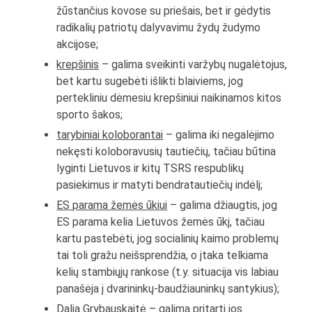
žūstančius kovose su priešais, bet ir gėdytis
radikalių patriotų dalyvavimu žydų žudymo
akcijose;
krepšinis
– galima sveikinti varžybų nugalėtojus,
bet kartu sugebėti išlikti blaiviems, jog
pertekliniu dėmesiu krepšiniui naikinamos kitos
sporto šakos;
tarybiniai koloborantai
– galima iki negalėjimo
nekęsti koloboravusių tautiečių, tačiau būtina
lyginti Lietuvos ir kitų TSRS respublikų
pasiekimus ir matyti bendratautiečių indėlį;
ES parama žemės ūkiui
– galima džiaugtis, jog
ES parama kelia Lietuvos žemės ūkį, tačiau
kartu pastebėti, jog socialinių kaimo problemų
tai toli gražu neišsprendžia, o įtaka telkiama
kelių stambiųjų rankose (t.y. situacija vis labiau
panašėja į dvarininkų-baudžiauninkų santykius);
Dalia Grybauskaitė
– galima pritarti jos