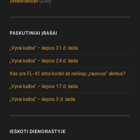
žiniasklaidoje
(230)
PASKUTINIAI ĮRAŠAI
„Vyrai kalba“ – liepos 31 d. laida
„Vyrai kalba“ – liepos 24 d. laida
Kas yra FL-41 arba kodėl aš nešioju „rausvus“ akinius?
„Vyrai kalba“ – liepos 17 d. laida
„Vyrai kalba“ – liepos 3 d. laida
IEŠKOTI DIENORAŠTYJE