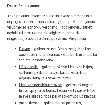
Dvi reiškinio pusės
Toks požiūris į šventumą leidžia išvengti racionaliniai
nepagrįsto, stereotipu virtusio, į tabu pretenduojančio
visuomenės santykių vertinimo. Tada lengviau žiūrėti
nešališkai ir matyti ne tik teigiamus (ar ne tik
neigiamus) atskirų reiškinių požymius. Pavyzdžiui:
Dievas
– galima matyti Dievo meilę, bet kartu
pastebėti ir jo leidžiamus karus bei baisumus, kai
tos meilės nebelieka;
LDK istorija
– galima grožėtis Lietuvos bajorų
kultūriniu palikimu, tačiau kartu įvertinti jų
elgesio įtaką valstybės žlugimui;
Lietuvos nepriklausomybė
– galima džiaugtis
laisve spręsti patiems, tačiau kartu suvokti tos
laisvės spręsti ribas bei atsakomybę už klaidas;
patriotizmas
– galima gerbti patriotus,