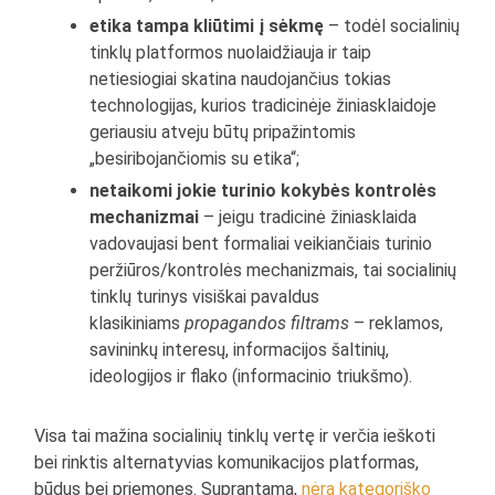
etika tampa kliūtimi į sėkmę
– todėl socialinių
tinklų platformos nuolaidžiauja ir taip
netiesiogiai skatina naudojančius tokias
technologijas, kurios tradicinėje žiniasklaidoje
geriausiu atveju būtų pripažintomis
„besiribojančiomis su etika“;
netaikomi jokie turinio kokybės kontrolės
mechanizmai
– jeigu tradicinė žiniasklaida
vadovaujasi bent formaliai veikiančiais turinio
peržiūros/kontrolės mechanizmais, tai socialinių
tinklų turinys visiškai pavaldus
klasikiniams
propagandos filtrams
– reklamos,
savininkų interesų, informacijos šaltinių,
ideologijos ir flako (informacinio triukšmo).
Visa tai mažina socialinių tinklų vertę ir verčia ieškoti
bei rinktis alternatyvias komunikacijos platformas,
būdus bei priemones. Suprantama,
nėra kategoriško