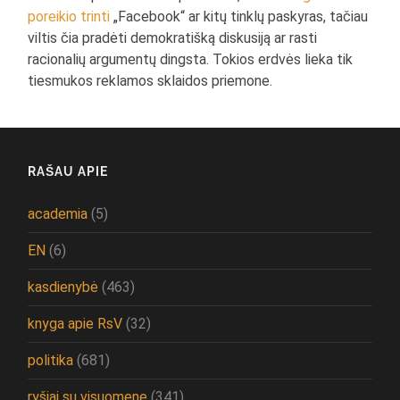
poreikio trinti
„Facebook“ ar kitų tinklų paskyras, tačiau
viltis čia pradėti demokratišką diskusiją ar rasti
racionalių argumentų dingsta. Tokios erdvės lieka tik
tiesmukos reklamos sklaidos priemone.
RAŠAU APIE
academia
(5)
EN
(6)
kasdienybė
(463)
knyga apie RsV
(32)
politika
(681)
ryšiai su visuomene
(341)