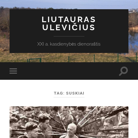
LIUTAURAS
ULEVIČIUS
XXI a. kasdienybės dienoraštis
Toggl
Toggle
search
mobile
field
menu
TAG:
SUSKIAI