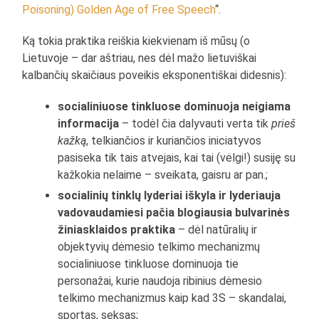
Poisoning) Golden Age of Free Speech
“.
Ką tokia praktika reiškia kiekvienam iš mūsų (o
Lietuvoje – dar aštriau, nes dėl mažo lietuviškai
kalbančių skaičiaus poveikis eksponentiškai didesnis):
socialiniuose tinkluose dominuoja neigiama
informacija
– todėl čia dalyvauti verta tik
prieš
kažką
, telkiančios ir kuriančios iniciatyvos
pasiseka tik tais atvejais, kai tai (vėlgi!) susiję su
kažkokia nelaime – sveikata, gaisru ar pan.;
socialinių tinklų lyderiai iškyla ir lyderiauja
vadovaudamiesi pačia blogiausia bulvarinės
žiniasklaidos praktika
– dėl natūralių ir
objektyvių dėmesio telkimo mechanizmų
socialiniuose tinkluose dominuoja tie
personažai, kurie naudoja ribinius dėmesio
telkimo mechanizmus kaip kad 3S – skandalai,
sportas, seksas;