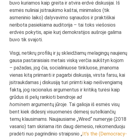
buvo kuriamos kaip greita ir atvira erdvė diskusijai. Iš
esmės nuliniai įsitraukimo kaštai, minimalios (tik
asmeninio laiko) dalyvavimo sąnaudos ir praktiškai
neribota pasiekiama auditorija – tai toks viešosios
erdvės pokytis, apie kurį demokratijos aušroje galima
buvo tik svajoti.
Visgi, netikrų profilių ir jų skleidžiamų melagingų naujienų
gausa pastaraisiais metais viską verčia aukštyn kojom
– pažadas, jog čia, socialiniuose tinkluose, įmanoma
vienas kitą priimanti ir pagarbi diskusija, virsta farsu, kai
įsitraukdamas į diskusiją turi priimti kaip neišvengiamą
faktą, jog racionalus argumentus ir kritiką turėsi kaip
grūdus iš pelų rankioti bendroje
ad
hominem
argumentų jūroje. Tai galioja iš esmės visų
bent kiek didesnį visuomenės dėmesį sutelkiančių
temų klausimams. Naujausiame „Wired“ numeryje (2018
vasario) tam skiriama itin daug dėmesio, rekomenduoju
pradėti nuo pagrindinio straipsnio „
It’s the (Democracy-