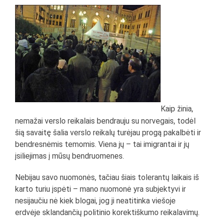
Kaip žinia,
nemažai verslo reikalais bendrauju su norvegais, todėl
šią savaitę šalia verslo reikalų turėjau progą pakalbėti ir
bendresnėmis temomis. Viena jų – tai imigrantai ir jų
įsiliejimas į mūsų bendruomenes.
Nebijau savo nuomonės, tačiau šiais tolerantų laikais iš
karto turiu įspėti – mano nuomonė yra subjektyvi ir
nesijaučiu nė kiek blogai, jog ji neatitinka viešoje
erdvėje sklandančių politinio korektiškumo reikalavimų.