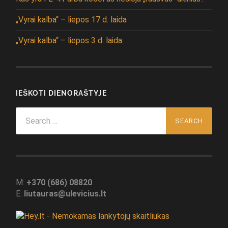
„Vyrai kalba“ – liepos 17 d. laida
„Vyrai kalba“ – liepos 3 d. laida
IEŠKOTI DIENORAŠTYJE
Search
for:
M:
+370 (686) 08820
E:
liutauras@ulevicius.lt