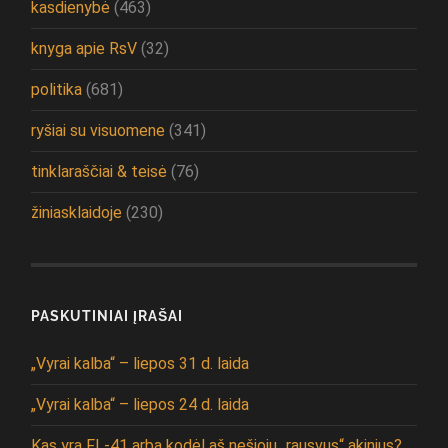
kasdienybė
(463)
knyga apie RsV
(32)
politika
(681)
ryšiai su visuomene
(341)
tinklaraščiai & teisė
(76)
žiniasklaidoje
(230)
PASKUTINIAI ĮRAŠAI
„Vyrai kalba“ – liepos 31 d. laida
„Vyrai kalba“ – liepos 24 d. laida
Kas yra FL-41 arba kodėl aš nešioju „rausvus“ akinius?