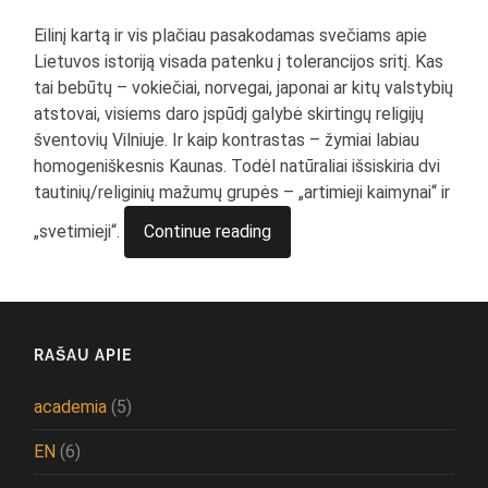
Eilinį kartą ir vis plačiau pasakodamas svečiams apie
Lietuvos istoriją visada patenku į tolerancijos sritį. Kas
tai bebūtų – vokiečiai, norvegai, japonai ar kitų valstybių
atstovai, visiems daro įspūdį galybė skirtingų religijų
šventovių Vilniuje. Ir kaip kontrastas – žymiai labiau
homogeniškesnis Kaunas. Todėl natūraliai išsiskiria dvi
tautinių/religinių mažumų grupės – „artimieji kaimynai“ ir
„svetimieji“.
Continue reading
RAŠAU APIE
academia
(5)
EN
(6)