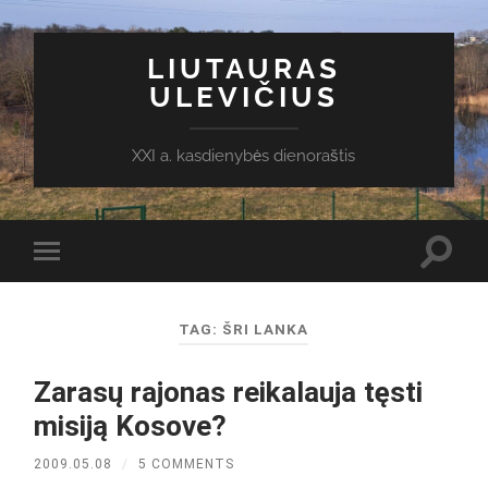
LIUTAURAS
ULEVIČIUS
XXI a. kasdienybės dienoraštis
Toggl
Toggle
search
mobile
field
menu
TAG:
ŠRI LANKA
Zarasų rajonas reikalauja tęsti
misiją Kosove?
2009.05.08
/
5 COMMENTS