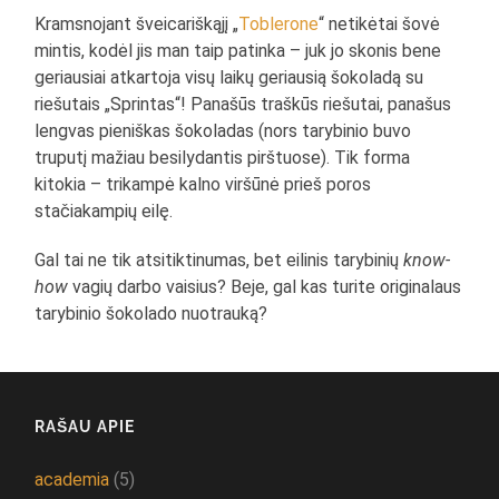
Kramsnojant šveicariškąjį „
Toblerone
“ netikėtai šovė
mintis, kodėl jis man taip patinka – juk jo skonis bene
geriausiai atkartoja visų laikų geriausią šokoladą su
riešutais „Sprintas“! Panašūs traškūs riešutai, panašus
lengvas pieniškas šokoladas (nors tarybinio buvo
truputį mažiau besilydantis pirštuose). Tik forma
kitokia – trikampė kalno viršūnė prieš poros
stačiakampių eilę.
Gal tai ne tik atsitiktinumas, bet eilinis tarybinių
know-
how
vagių darbo vaisius? Beje, gal kas turite originalaus
tarybinio šokolado nuotrauką?
RAŠAU APIE
academia
(5)