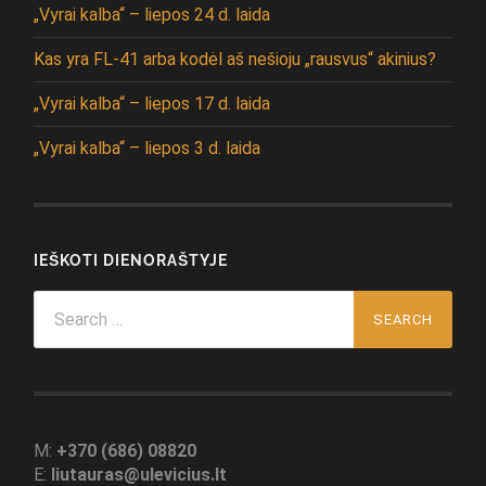
„Vyrai kalba“ – liepos 24 d. laida
Kas yra FL-41 arba kodėl aš nešioju „rausvus“ akinius?
„Vyrai kalba“ – liepos 17 d. laida
„Vyrai kalba“ – liepos 3 d. laida
IEŠKOTI DIENORAŠTYJE
Search
for:
M:
+370 (686) 08820
E:
liutauras@ulevicius.lt