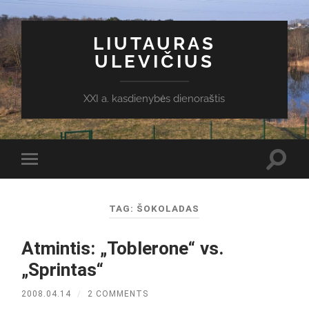
LIUTAURAS
ULEVIČIUS
XXI a. kasdienybės dienoraštis
Toggl
Toggle
search
mobile
field
menu
TAG:
ŠOKOLADAS
Atmintis: „Toblerone“ vs.
„Sprintas“
2008.04.14
/
2 COMMENTS