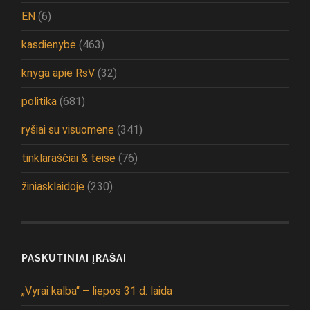
EN
(6)
kasdienybė
(463)
knyga apie RsV
(32)
politika
(681)
ryšiai su visuomene
(341)
tinklaraščiai & teisė
(76)
žiniasklaidoje
(230)
PASKUTINIAI ĮRAŠAI
„Vyrai kalba“ – liepos 31 d. laida