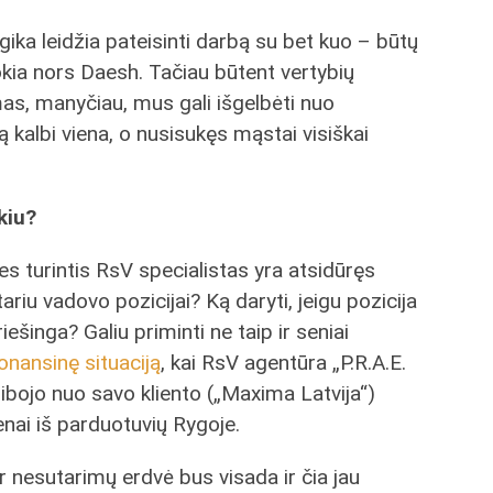
ogika leidžia pateisinti darbą su bet kuo – būtų
kokia nors Daesh. Tačiau būtent vertybių
mas, manyčiau, mus gali išgelbėti nuo
ą kalbi viena, o nusisukęs mąstai visiškai
ikiu?
es turintis RsV specialistas yra atsidūręs
tariu vadovo pozicijai? Ką daryti, jeigu pozicija
riešinga? Galiu priminti ne taip ir seniai
onansinę situaciją
, kai RsV agentūra „P.R.A.E.
ribojo nuo savo kliento („Maxima Latvija“)
nai iš parduotuvių Rygoje.
 nesutarimų erdvė bus visada ir čia jau