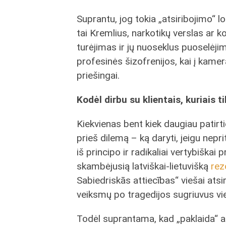
Suprantu, jog tokia „atsiribojimo“ l
tai Kremlius, narkotikų verslas ar 
turėjimas ir jų nuoseklus puoselėji
profesinės šizofrenijos, kai į kamer
priešingai.
Kodėl dirbu su klientais, kuriais t
Kiekvienas bent kiek daugiau patirti
prieš dilemą – ką daryti, jeigu nepri
iš principo ir radikaliai vertybiškai p
skambėjusią latviškai-lietuvišką
rez
Sabiedriskās attiecības“ viešai atsi
veiksmų po tragedijos sugriuvus vie
Todėl suprantama, kad „paklaida“ ar