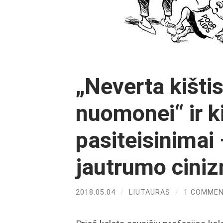
„Neverta kišti
nuomonei“ ir ki
pasiteisinimai 
jautrumo cini
2018.05.04
/
LIUTAURAS
/
1 COMME