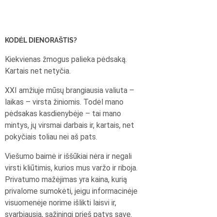
KODĖL DIENORAŠTIS?
Kiekvienas žmogus palieka pėdsaką.
Kartais net netyčia.
XXI amžiuje mūsų brangiausia valiuta –
laikas – virsta žiniomis. Todėl mano
pėdsakas kasdienybėje – tai mano
mintys, jų virsmai darbais ir, kartais, net
pokyčiais toliau nei aš pats.
Viešumo baimė ir iššūkiai nėra ir negali
virsti kliūtimis, kurios mus varžo ir riboja.
Privatumo mažėjimas yra kaina, kurią
privalome sumokėti, jeigu informacinėje
visuomenėje norime išlikti laisvi ir,
svarbiausia, sąžiningi prieš patys save.