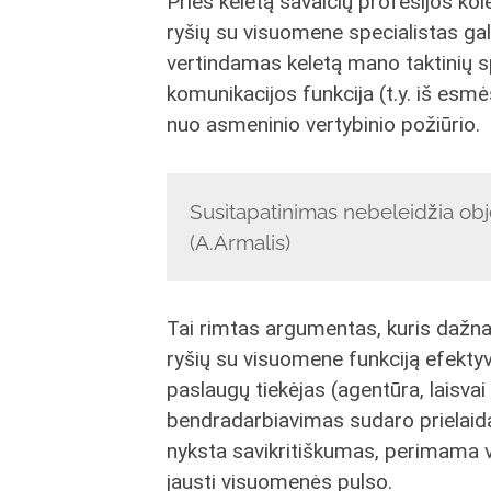
Prieš keletą savaičių profesijos k
ryšių su visuomene specialistas gali 
vertindamas keletą mano taktinių s
komunikacijos funkcija (t.y. iš esmė
nuo asmeninio vertybinio požiūrio.
Susitapatinimas nebeleidžia objek
(A.Armalis)
Tai rimtas argumentas, kuris dažnai
ryšių su visuomene funkciją efektyvi
paslaugų tiekėjas (agentūra, laisvai 
bendradarbiavimas sudaro prielaidas
nyksta savikritiškumas, perimama ve
jausti visuomenės pulso.