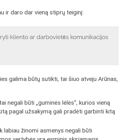
ir daro dar vieną stiprų teiginį:
ryti kliento ar darbovietės komunikacijos
s galima būtų sutikti, tai šiuo atveju Arūnas,
i negali būti „guminės lėlės“, kurios vieną
 kitą pagal užsakymą gali pradėti garbinti kitą
iek labiau žinomi asmenys negali būti
jamos vertybės yra esminis skiriamasis