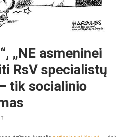
s“, „NE asmeninei
ti RsV specialistų
– tik socialinio
zmas
NT