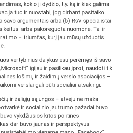
dimas, kokio ji dydžio, t.y. ką ir kiek galima
acija tuo ir nuostabi, jog dirbant pasitaiko
tikina savo argumentais arba (b) RsV specialistai
pasikeitusi arba pakoreguota nuomonė. Tai ir
pratimo – triumfas, kurį jau mūsų užduotis
se.
uriuos vertybinius dalykus esu perėmęs iš savo
 „Microsoft“ įgijau ir pasilikau įprotį naudoti tik
nalinės lošimų ir žaidimų verslo asociacijos –
aikomi verslai gali būti socialiai atsakingi.
ečių ir žaliųjų sąjungos – atveju ne maža
rbotvarkė ir socialinio jautrumo pažadai buvo
e buvo vykdžiusios kitos politinės
ckas dar buvo jaunas ir perspektyvus
jo nusistebėjimo viename mano „Facebook“