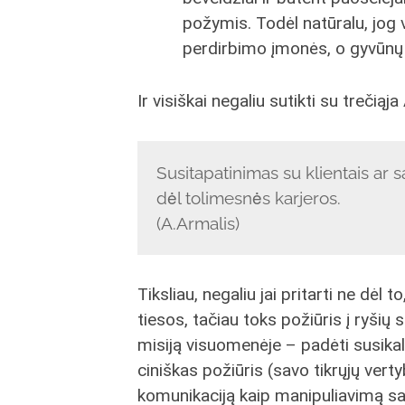
požymis. Todėl natūralu, jog
perdirbimo įmonės, o gyvūnų t
Ir visiškai negaliu sutikti su trečiąj
Susitapatinimas su klientais ar s
dėl tolimesnės karjeros.
(A.Armalis)
Tiksliau, negaliu jai pritarti ne dėl to
tiesos, tačiau toks požiūris į ryši
misiją visuomenėje – padėti susikalb
ciniškas požiūris (savo tikrųjų verty
komunikaciją kaip manipuliavimą sav