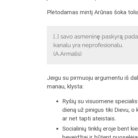
Plėtodamas mintį Arūnas šoka toliau 
[..] savo asmeninę paskyrą pada
kanalu yra neprofesionalu.
(A.Armalis)
Jeigu su pirmuoju argumentu iš dalie
manau, klysta:
Ryšių su visuomene specialista
dieną už pinigus tiki Dievu, o
ar net tapti ateistais.
Socialinių tinklų eroje bent k
beveidžiai ir būtent puoselė