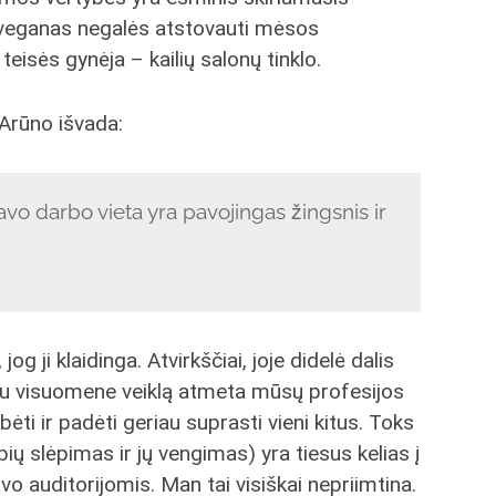
 veganas negalės atstovauti mėsos
eisės gynėja – kailių salonų tinklo.
a Arūno išvada:
avo darbo vieta yra pavojingas žingsnis ir
, jog ji klaidinga. Atvirkščiai, joje didelė dalis
ų su visuomene veiklą atmeta mūsų profesijos
ėti ir padėti geriau suprasti vieni kitus. Toks
bių slėpimas ir jų vengimas) yra tiesus kelias į
o auditorijomis. Man tai visiškai nepriimtina.