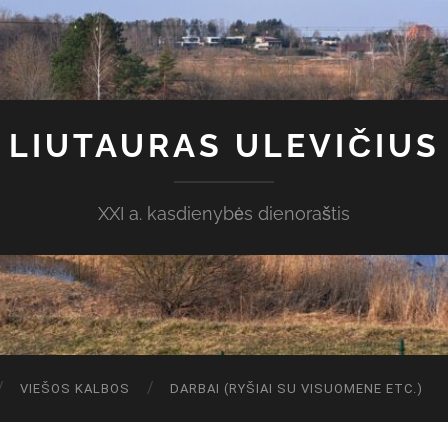
LIUTAURAS ULEVIČIUS
XXI a. kasdienybės dienoraštis
VIEŠOS KALBOS
DARBAI (RYŠIAI SU VISUOMENE ETC.)