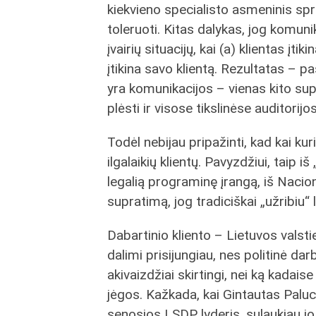
kiekvieno specialisto asmeninis spren
toleruoti. Kitas dalykas, jog komunik
įvairių situacijų, kai (a) klientas į
įtikina savo klientą. Rezultatas – 
yra komunikacijos – vienas kito su
plėsti ir visose tikslinėse auditorijo
Todėl nebijau pripažinti, kad kai k
ilgalaikių klientų. Pavyzdžiui, taip iš
legalią programinę įrangą, iš Nacio
supratimą, jog tradiciškai „užribiu“ l
Dabartinio kliento – Lietuvos valsti
dalimi prisijungiau, nes politinė da
akivaizdžiai skirtingi, nei ką kadais
jėgos. Kažkada, kai Gintautas Palu
senosios LSDP lyderis, sulaukiau 