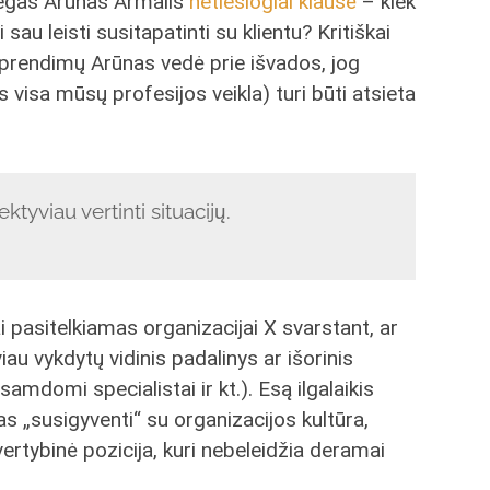
olegas Arūnas Armalis
netiesiogiai klausė
– kiek
sau leisti susitapatinti su klientu? Kritiškai
prendimų Arūnas vedė prie išvados, jog
s visa mūsų profesijos veikla) turi būti atsieta
tyviau vertinti situacijų.
 pasitelkiamas organizacijai X svarstant, ar
au vykdytų vidinis padalinys ar išorinis
samdomi specialistai ir kt.). Esą ilgalaikis
 „susigyventi“ su organizacijos kultūra,
rtybinė pozicija, kuri nebeleidžia deramai