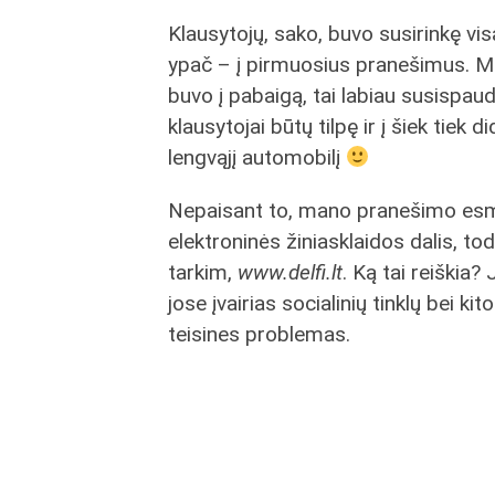
Klausytojų, sako, buvo susirinkę vi
ypač – į pirmuosius pranešimus. M
buvo į pabaigą, tai labiau susispau
klausytojai būtų tilpę ir į šiek tiek d
lengvąjį automobilį
Nepaisant to, mano pranešimo esmė
elektroninės žiniasklaidos dalis, tod
tarkim,
www.delfi.lt
. Ką tai reiškia
jose įvairias socialinių tinklų bei ki
teisines problemas.