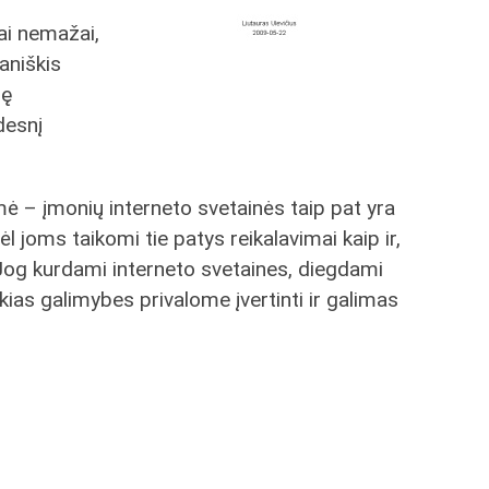
sai nemažai,
aniškis
dę
idesnį
 – įmonių interneto svetainės taip pat yra
ėl joms taikomi tie patys reikalavimai kaip ir,
? Jog kurdami interneto svetaines, diegdami
tokias galimybes privalome įvertinti ir galimas