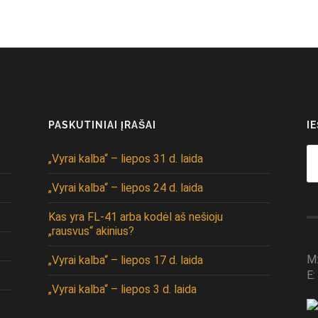
PASKUTINIAI ĮRAŠAI
I
Se
„Vyrai kalba“ – liepos 31 d. laida
fo
„Vyrai kalba“ – liepos 24 d. laida
Kas yra FL-41 arba kodėl aš nešioju
„rausvus“ akinius?
M
„Vyrai kalba“ – liepos 17 d. laida
E:
„Vyrai kalba“ – liepos 3 d. laida