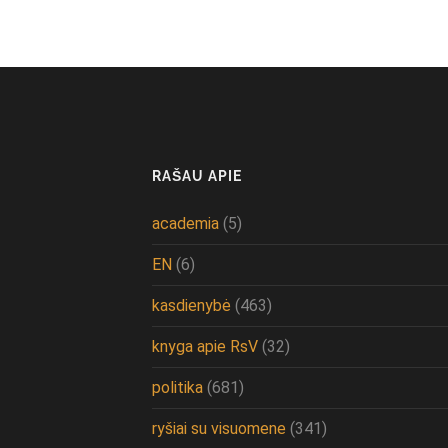
RAŠAU APIE
academia
(5)
EN
(6)
kasdienybė
(463)
knyga apie RsV
(32)
politika
(681)
ryšiai su visuomene
(341)