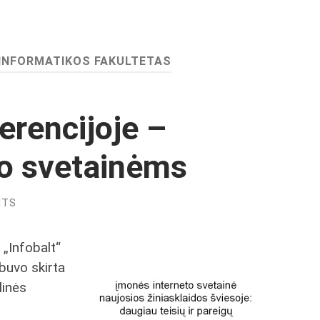
 INFORMATIKOS FAKULTETAS
erencijoje –
lo svetainėms
NTS
 „Infobalt“
buvo skirta
linės