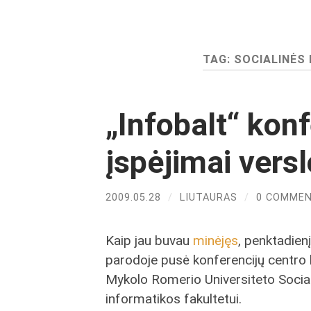
TAG:
SOCIALINĖS
„Infobalt“ konf
įspėjimai vers
2009.05.28
/
LIUTAURAS
/
0 COMME
Kaip jau buvau
minėjęs
, penktadienį
parodoje pusė konferencijų centro 
Mykolo Romerio Universiteto Socia
informatikos fakultetui.