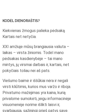
KODĖL DIENORAŠTIS?
Kiekvienas žmogus palieka pėdsaką.
Kartais net netyčia.
XXI amžiuje mūsų brangiausia valiuta –
laikas – virsta žiniomis. Todėl mano
pėdsakas kasdienybėje – tai mano
mintys, jų virsmai darbais ir, kartais, net
pokyčiais toliau nei aš pats.
Viešumo baimė ir iššūkiai nėra ir negali
virsti kliūtimis, kurios mus varžo ir riboja.
Privatumo mažėjimas yra kaina, kurią
privalome sumokėti, jeigu informacinėje
visuomenėje norime išlikti laisvi ir,
svarbiausia, sąžiningi prieš patys save.