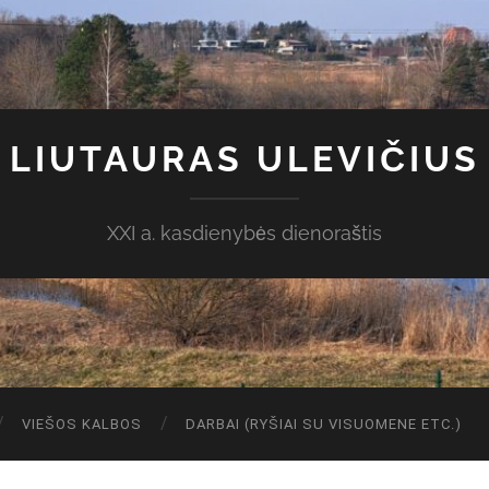
LIUTAURAS ULEVIČIUS
XXI a. kasdienybės dienoraštis
VIEŠOS KALBOS
DARBAI (RYŠIAI SU VISUOMENE ETC.)