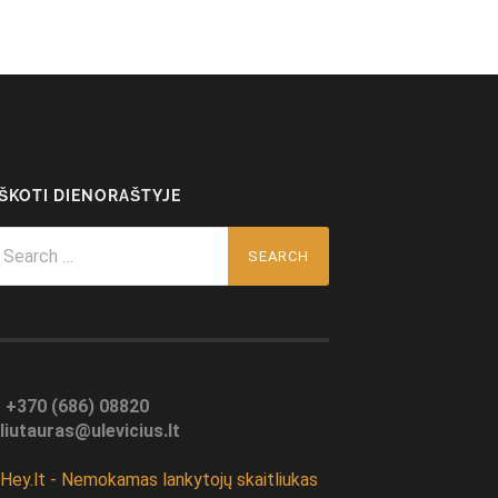
EŠKOTI DIENORAŠTYJE
arch
r:
:
+370 (686) 08820
liutauras@ulevicius.lt