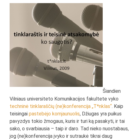
Šiandien
Vilniaus universiteto Komunikacijos fakultete vyko
techninė tinklaraščių (ne)konferencija „T*nklas“
. Kaip
teisingai
pastebėjo komjaunuolis
, Džiugas yra puikus
pavyzdys tokio žmogaus, kuris ir turi ką pasakyti, ir tai
sako, o svarbiausia – taip ir daro. Tad nieko nuostabaus,
jog (ne)konferencija įvyko ir sutraukė tikrai daug