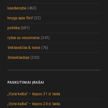
kasdienybė
(463)
knyga apie RsV
(32)
politika
(681)
ryšiai su visuomene
(341)
tinklaraščiai & teisė
(76)
žiniasklaidoje
(230)
PASKUTINIAI ĮRAŠAI
„Vyrai kalba“ – liepos 31 d. laida
„Vyrai kalba“ – liepos 24 d. laida