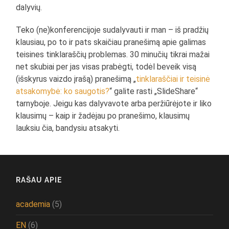
dalyvių.
Teko (ne)konferencijoje sudalyvauti ir man – iš pradžių
klausiau, po to ir pats skaičiau pranešimą apie galimas
teisines tinklaraščių problemas. 30 minučių tikrai mažai
net skubiai per jas visas prabėgti, todėl beveik visą
(išskyrus vaizdo įrašą) pranešimą „
tinklaraščiai ir teisinė
atsakomybė: ko saugotis?
“ galite rasti „SlideShare“
tarnyboje. Jeigu kas dalyvavote arba peržiūrėjote ir liko
klausimų – kaip ir žadėjau po pranešimo, klausimų
lauksiu čia, bandysiu atsakyti.
RAŠAU APIE
academia
(5)
EN
(6)