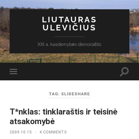
LIUTAURAS
ULEVIČIUS
XXI a. kasdienybės dienoraštis
Toggl
Toggle
search
mobile
field
menu
TAG:
SLIDESHARE
T*nklas: tinklaraštis ir teisinė
atsakomybė
2009.10.15
/
4 COMMENTS