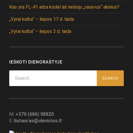
Kas yra FL-41 arba kodėl aš nešioju „rausvus“ akinius?
„Vyrai kalba“ – liepos 17 d. laida
„Vyrai kalba“ – liepos 3 d. laida
IEŠKOTI DIENORAŠTYJE
Search
for:
M:
+370 (686) 08820
E:
liutauras@ulevicius.lt