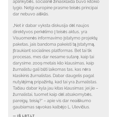
aplinkybės, socialinė žiniasklaida buvo kitokio
lygio. Netgi europine prasme teisės principai
dar nebuvo aiškūs.
„Net ir dabar vyksta diskusija dėl naujos
direktyvos perkėlimo į teisės aktus, yra
Visuomenės informavimo įstatymo projektų
paketas, jais bandoma pakeisti tą įstatymą,
įtraukiant socialines platformas. Bet tai tik
procesas, mes dar nesame sutarę, kaip tai
darysime. 2009 metais kilo klausimas, kaip
žurnalistu gali būti laikomas tas, kas nėra
klasikinis žurnalistas. Dabar daugelis pagal
nutylėjimą pripažintų, kad tai yra žurnalistas.
Tačiau dabar kyla jau kitas klausimas: jei jie –
žurnalistai, tuomet kaip dėl atsakomybės,
pareigų, teisių?“ – apie vis dar neaiškumo
gaubiamas sąvokas kalbėjo L. Ulevičius.
IŠ LRT.LT