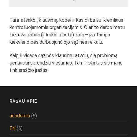
Tai ir atsako į klausimą, kodėl ir kas dirba su Kremliaus
kontroliuojamomis organizacijomis. O ar to darbo metu
Lietuva patiria (ir kokio masto) žalą – jau tampa
kiekvieno besidarbuojančiojo sąžinės reikalu.
Kaip ir visada sąžinės klausimų atveju, šią problemą
geriausiai sprendžia viešumas. Tam ir skirtas šis mano
tinklaraščio įrašas.
RAŠAU APIE
academia
(5)
EN
(6)