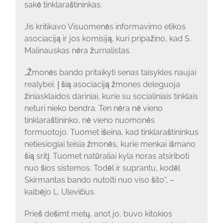
sakė tinklaraštininkas.
Jis kritikavo Visuomenės informavimo etikos
asociaciją ir jos komisiją, kuri pripažino, kad S.
Malinauskas nėra žurnalistas.
„Žmonės bando pritaikyti senas taisykles naujai
realybei. Į šią asociaciją žmones deleguoja
žiniasklaidos dariniai, kurie su socialiniais tinklais
neturi nieko bendra. Ten nėra nė vieno
tinklaraštininko, nė vieno nuomonės
formuotojo. Tuomet išeina, kad tinklaraštininkus
netiesiogiai teisia žmonės, kurie menkai išmano
šią sritį. Tuomet natūraliai kyla noras atsiriboti
nuo šios sistemos. Todėl ir suprantu, kodėl
Skirmantas bando nutolti nuo viso šito“, –
kalbėjo L. Ulevičius.
Prieš dešimt metų, anot jo, buvo kitokios