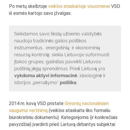
Po metų skelbtoje
veiklos ataskaitoje visuomenei
VSD
iš esmės kartojo savo įžvalgas:
Siekdamos savo tikslų užsienio valstybės
naudoja tradicinės galios politikos
instrumentus, energetinių ir ekonominių
resursų kontrolę, siekia Lietuvoje suformuoti
įtakos grupes, galinčias paveikti Lietuvos
politinių jėgų sprendimus. Prieš Lietuvą yra
vykdoma aktyvi informacinė
, ideologinė ir
istorijos „perrašymo“
politika
.
2014 m. kovą VSD pristatė
Grėsmių nacionaliniam
saugumui vertinimą
(veiklos ataskaita liko formaliu
biurokratiniu dokumentu). Kategorijomis (ir konkrečiais
pavyzdžiai) įvardinti prieš Lietuvą dirbantys subjektai: