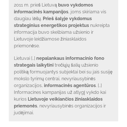
2011 m. prieš Lietuvą
buvo vykdomos
informacinės kampanijos
, joms skiriama vis
daugiau lėšų.
Prieš šalyje vykdomus
strateginius energetikos projektus
nukreipta
informacija buvo skelbiama užsienio ir
Lietuvoje leidžiamose žiniasklaidos
priemonėse.
Lietuvai [..]
nepalankaus informacinio fono
strategais laikytini
trečiųjų šalių užsienio
politiką formuojantys subjektai bei su jais susiję
mokslo tyrimų centrai, nevyriausybinės
organizacijos,
informacinės agentūros
. [..]
Informacines kampanijas už atlygį vykdo kai
kurios
Lietuvoje veikiančios žiniasklaidos
priemonės
, nevyriausybinės organizacijos ir
judėjimai.