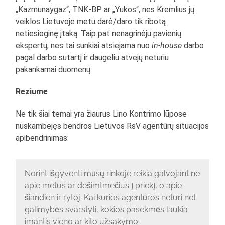
„Kazmunaygaz“, TNK-BP ar „Yukos“, nes Kremlius jų
veiklos Lietuvoje metu darė/daro tik ribotą
netiesioginę įtaką. Taip pat nenagrinėju pavienių
ekspertų, nes tai sunkiai atsiejama nuo
in-house
darbo
pagal darbo sutartį ir daugeliu atvejų neturiu
pakankamai duomenų.
Reziume
Ne tik šiai temai yra žiaurus Lino Kontrimo lūpose
nuskambėjęs bendros Lietuvos RsV agentūrų situacijos
apibendrinimas:
Norint išgyventi mūsų rinkoje reikia galvojant ne
apie metus ar dešimtmečius į priekį, o apie
šiandien ir rytoj. Kai kurios agentūros neturi net
galimybės svarstyti, kokios pasekmės laukia
imantis vieno ar kito užsakymo.