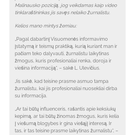
Malinausko poziciją, jog veikdamas kaip video
tinklaraštininkas jis savęs nelaiko žurnalistu.
Kelios mano mintys žemiau:
„Pagal dabartinį Visuomenės informavimo
įstatymą ir teismų praktiką, kurią kuriant man ir
pačiam teko dalyvauti, žurnalistu laikytinas
žmogus, kuris profesionaliai renka, doroja ir
viešina informaciją“, – sakė L. Ulevičius.
Jis sakė, kad teisine prasme asmuo tampa
žurnalistu, kai jis profesionaliai nuosekliai dirba
su informacija.
„Ar tai būtų influenceris, rašantis apie keksiukų
kepimą, ar tai būtų žinomas žmogus, kuris kelia
į viešumą blogybes ir gina viešąjį interesą. Ir
tas, ir tas teisine prasme laikytinas žurnalistu“, –