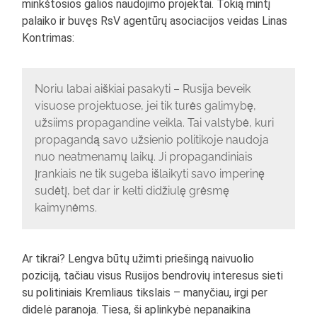
minkštosios galios naudojimo projektai. Tokią mintį
palaiko ir buvęs RsV agentūrų asociacijos veidas Linas
Kontrimas:
Noriu labai aiškiai pasakyti – Rusija beveik
visuose projektuose, jei tik turės galimybę,
užsiims propagandine veikla. Tai valstybė, kuri
propagandą savo užsienio politikoje naudoja
nuo neatmenamų laikų. Ji propagandiniais
įrankiais ne tik sugeba išlaikyti savo imperinę
sudėtį, bet dar ir kelti didžiulę grėsmę
kaimynėms.
Ar tikrai? Lengva būtų užimti priešingą naivuolio
poziciją, tačiau visus Rusijos bendrovių interesus sieti
su politiniais Kremliaus tikslais – manyčiau, irgi per
didelė paranoja. Tiesa, ši aplinkybė nepanaikina