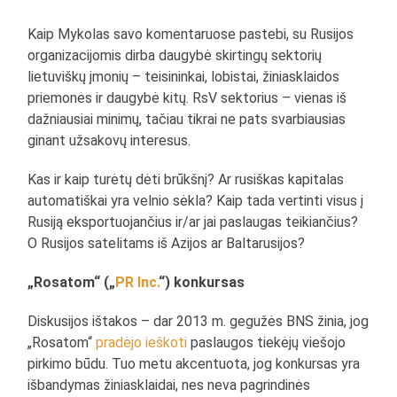
Kaip Mykolas savo komentaruose pastebi, su Rusijos
organizacijomis dirba daugybė skirtingų sektorių
lietuviškų įmonių – teisininkai, lobistai, žiniasklaidos
priemonės ir daugybė kitų. RsV sektorius – vienas iš
dažniausiai minimų, tačiau tikrai ne pats svarbiausias
ginant užsakovų interesus.
Kas ir kaip turėtų dėti brūkšnį? Ar rusiškas kapitalas
automatiškai yra velnio sėkla? Kaip tada vertinti visus į
Rusiją eksportuojančius ir/ar jai paslaugas teikiančius?
O Rusijos satelitams iš Azijos ar Baltarusijos?
„Rosatom“ („
PR Inc.
“) konkursas
Diskusijos ištakos – dar 2013 m. gegužės BNS žinia, jog
„Rosatom“
pradėjo ieškoti
paslaugos tiekėjų viešojo
pirkimo būdu. Tuo metu akcentuota, jog konkursas yra
išbandymas žiniasklaidai, nes neva pagrindinės