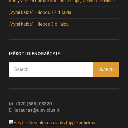
Kas yra FL-41 arba kodėl aš nešioju „rausvus“ akinius?
„Vyrai kalba“ – liepos 17 d. laida
„Vyrai kalba“ – liepos 3 d. laida
IEŠKOTI DIENORAŠTYJE
Search
for:
M:
+370 (686) 08820
E:
liutauras@ulevicius.lt