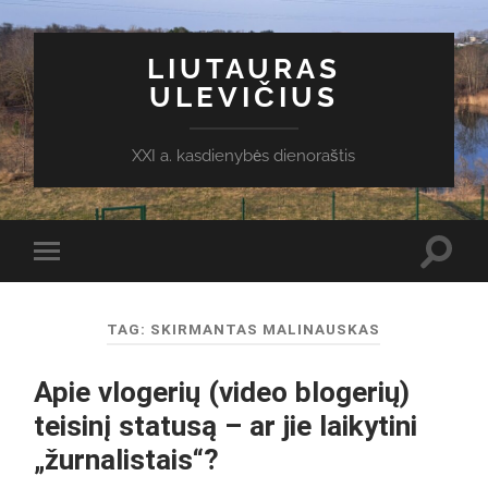
LIUTAURAS
ULEVIČIUS
XXI a. kasdienybės dienoraštis
Toggl
Toggle
search
mobile
field
menu
TAG:
SKIRMANTAS MALINAUSKAS
Apie vlogerių (video blogerių)
teisinį statusą – ar jie laikytini
„žurnalistais“?