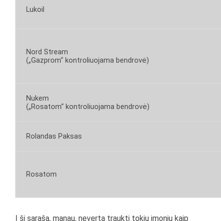
Lukoil
Nord Stream
(„Gazprom“ kontroliuojama bendrovė)
Nukem
(„Rosatom“ kontroliuojama bendrovė)
Rolandas Paksas
Rosatom
Į šį sąrašą, manau, neverta traukti tokių įmonių kaip