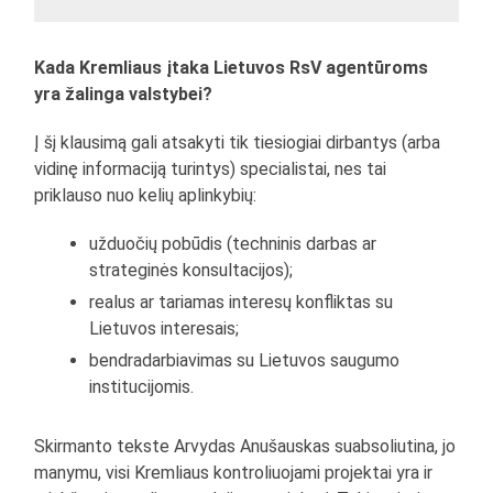
Kada Kremliaus įtaka Lietuvos RsV agentūroms
yra žalinga valstybei?
Į šį klausimą gali atsakyti tik tiesiogiai dirbantys (arba
vidinę informaciją turintys) specialistai, nes tai
priklauso nuo kelių aplinkybių:
užduočių pobūdis (techninis darbas ar
strateginės konsultacijos);
realus ar tariamas interesų konfliktas su
Lietuvos interesais;
bendradarbiavimas su Lietuvos saugumo
institucijomis.
Skirmanto tekste Arvydas Anušauskas suabsoliutina, jo
manymu, visi Kremliaus kontroliuojami projektai yra ir