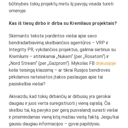
būtinybės tokių projektų metu šį pavojų visada turėti
omenyje.
Kas iš tiesų dirbo ir dirba su Kremliaus projektais?
Skirmanto tekste įvardintos viešai apie savo
bendradarbiavimą skelbiančios agentūros – VRP ir
Integrity PR, vykdančios projektus, galimai sietinus su
Kremliumi – atitinkamai „Nukem“ (per „Rosatom“) ir
„Nord Stream“ (per „Gazprom“). Mykolas FB
diskusijoje
kelia teisingą klausimą – ar tikrai Rusijos bendrovės
pirkdamos neteisėtos įtakos paslaugas apie tai
pasiskelbia viešai?
Akivaizdu, kad tokių dirbančių ar dirbusių yra gerokai
daugiau ir juos verta suregistruoti į vieną sąrašą. Čia
skelbiu tai, ką pavyko per gerą pusvalandį surasti viešai
ir prisimindamas vieną kitą mažiau viešą faktą. Jeigu/kai
gausiu daugiau informacijos – gyvai papildysiu.