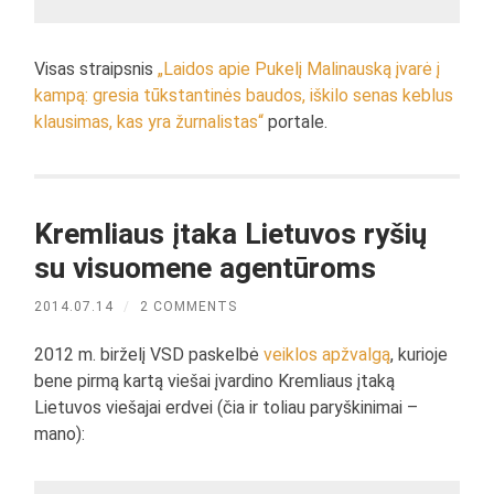
Visas straipsnis
„Laidos apie Pukelį Malinauską įvarė į
kampą: gresia tūkstantinės baudos, iškilo senas keblus
klausimas, kas yra žurnalistas“
portale.
Kremliaus įtaka Lietuvos ryšių
su visuomene agentūroms
2014.07.14
/
2 COMMENTS
2012 m. birželį VSD paskelbė
veiklos apžvalgą
, kurioje
bene pirmą kartą viešai įvardino Kremliaus įtaką
Lietuvos viešajai erdvei (čia ir toliau paryškinimai –
mano):