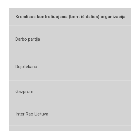
Kremliaus kontroliuojama (bent iš dalies) organizacija
Darbo partija
Dujotekana
Gazprom
Inter Rao Lietuva