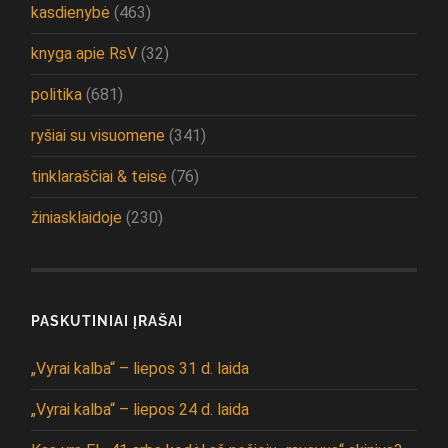
kasdienybė
(463)
knyga apie RsV
(32)
politika
(681)
ryšiai su visuomene
(341)
tinklaraščiai & teisė
(76)
žiniasklaidoje
(230)
PASKUTINIAI ĮRAŠAI
„Vyrai kalba“ – liepos 31 d. laida
„Vyrai kalba“ – liepos 24 d. laida