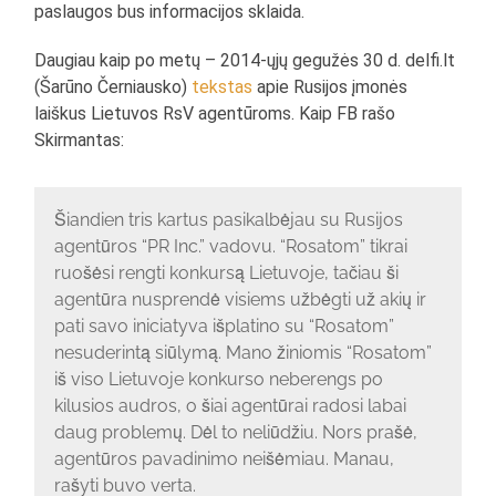
paslaugos bus informacijos sklaida.
Daugiau kaip po metų – 2014-ųjų gegužės 30 d. delfi.lt
(Šarūno Černiausko)
tekstas
apie Rusijos įmonės
laiškus Lietuvos RsV agentūroms. Kaip FB rašo
Skirmantas:
Šiandien tris kartus pasikalbėjau su Rusijos
agentūros “PR Inc.” vadovu. “Rosatom” tikrai
ruošėsi rengti konkursą Lietuvoje, tačiau ši
agentūra nusprendė visiems užbėgti už akių ir
pati savo iniciatyva išplatino su “Rosatom”
nesuderintą siūlymą. Mano žiniomis “Rosatom”
iš viso Lietuvoje konkurso neberengs po
kilusios audros, o šiai agentūrai radosi labai
daug problemų. Dėl to neliūdžiu. Nors prašė,
agentūros pavadinimo neišėmiau. Manau,
rašyti buvo verta.