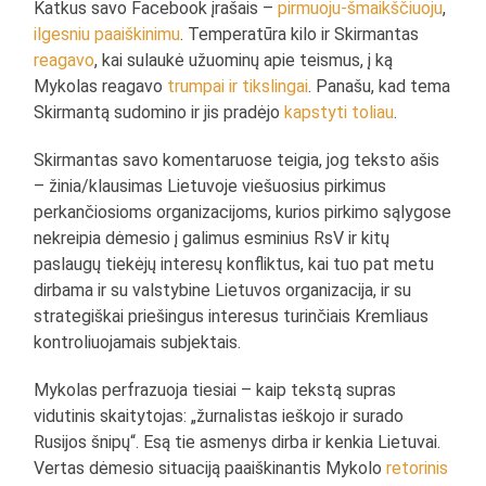
Katkus savo Facebook įrašais –
pirmuoju-šmaikščiuoju
,
ilgesniu paaiškinimu
. Temperatūra kilo ir Skirmantas
reagavo
, kai sulaukė užuominų apie teismus, į ką
Mykolas reagavo
trumpai ir tikslingai
. Panašu, kad tema
Skirmantą sudomino ir jis pradėjo
kapstyti toliau
.
Skirmantas savo komentaruose teigia, jog teksto ašis
– žinia/klausimas Lietuvoje viešuosius pirkimus
perkančiosioms organizacijoms, kurios pirkimo sąlygose
nekreipia dėmesio į galimus esminius RsV ir kitų
paslaugų tiekėjų interesų konfliktus, kai tuo pat metu
dirbama ir su valstybine Lietuvos organizacija, ir su
strategiškai priešingus interesus turinčiais Kremliaus
kontroliuojamais subjektais.
Mykolas perfrazuoja tiesiai – kaip tekstą supras
vidutinis skaitytojas: „žurnalistas ieškojo ir surado
Rusijos šnipų“. Esą tie asmenys dirba ir kenkia Lietuvai.
Vertas dėmesio situaciją paaiškinantis Mykolo
retorinis