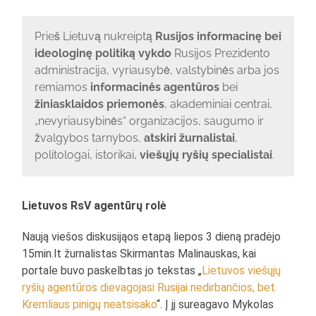
Prieš Lietuvą nukreiptą
Rusijos informacinę bei
ideologinę politiką vykdo
Rusijos Prezidento
administracija, vyriausybė, valstybinės arba jos
remiamos
informacinės agentūros
bei
žiniasklaidos priemonės
, akademiniai centrai,
„nevyriausybinės“ organizacijos, saugumo ir
žvalgybos tarnybos,
atskiri žurnalistai
,
politologai, istorikai,
viešųjų ryšių specialistai
.
Lietuvos RsV agentūrų rolė
Naują viešos diskusijąos etapą liepos 3 dieną pradėjo
15min.lt žurnalistas Skirmantas Malinauskas, kai
portale buvo paskelbtas jo tekstas „
Lietuvos viešųjų
ryšių agentūros dievagojasi Rusijai nedirbančios, bet
Kremliaus pinigų neatsisako
“. Į jį sureagavo Mykolas