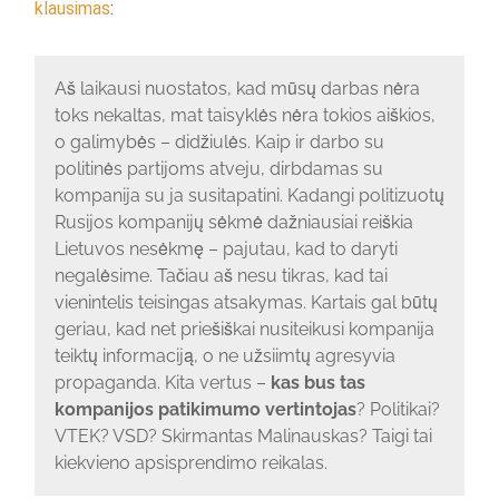
klausimas
:
Aš laikausi nuostatos, kad mūsų darbas nėra
toks nekaltas, mat taisyklės nėra tokios aiškios,
o galimybės – didžiulės. Kaip ir darbo su
politinės partijoms atveju, dirbdamas su
kompanija su ja susitapatini. Kadangi politizuotų
Rusijos kompanijų sėkmė dažniausiai reiškia
Lietuvos nesėkmę – pajutau, kad to daryti
negalėsime. Tačiau aš nesu tikras, kad tai
vienintelis teisingas atsakymas. Kartais gal būtų
geriau, kad net priešiškai nusiteikusi kompanija
teiktų informaciją, o ne užsiimtų agresyvia
propaganda. Kita vertus –
kas bus tas
kompanijos patikimumo vertintojas
? Politikai?
VTEK? VSD? Skirmantas Malinauskas? Taigi tai
kiekvieno apsisprendimo reikalas.