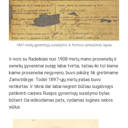
1897 metų gyventojų surašymo A formos antraštinis lapas
Ir nors su Radeikiais nuo 1908 metų mano prosenelių ir
senelių gyvenimai susiję labai tvirtai, tačiau iki tol šiame
kaime proseneliai negyveno, buvo įsikūrę tik gretimame
Zamotiškyje. Todėl 1897-ųjų metų įrašas buvo
netikėtas. Ir tikrai dar labai negreit būčiau sugalvojęs
patikrinti carinės Rusijos gyventojų surašymo bylas
būtent čia ieškodamas pats, vydamas loginės sekos
siūlus.