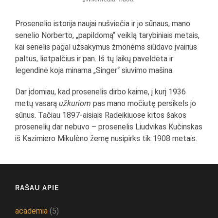
Prosenelio istorija naujai nušviečia ir jo sūnaus, mano
senelio Norberto, „papildomą“ veiklą tarybiniais metais,
kai senelis pagal užsakymus žmonėms siūdavo įvairius
paltus, lietpalčius ir pan. Iš tų laikų paveldėta ir
legendinė koja minama „Singer“ siuvimo mašina.
Dar įdomiau, kad prosenelis dirbo kaime, į kurį 1936
metų vasarą
užkuriom
pas mano močiutę persikels jo
sūnus. Tačiau 1897-aisiais Radeikiuose kitos šakos
prosenelių dar nebuvo – prosenelis Liudvikas Kučinskas
iš Kazimiero Mikulėno žemę nusipirks tik 1908 metais.
RAŠAU APIE
academia
(5)