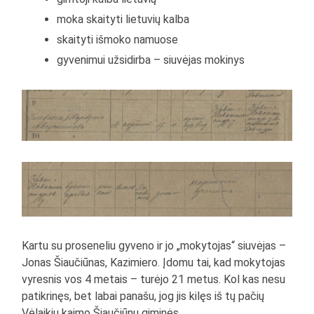
moka skaityti lietuvių kalba
skaityti išmoko namuose
gyvenimui užsidirba – siuvėjas mokinys
Kartu su proseneliu gyveno ir jo „mokytojas“ siuvėjas –
Jonas Šiaučiūnas, Kazimiero. Įdomu tai, kad mokytojas
vyresnis vos 4 metais – turėjo 21 metus. Kol kas nesu
patikrinęs, bet labai panašu, jog jis kilęs iš tų pačių
Vėlaikių kaimo Šiaučiūnų giminės.