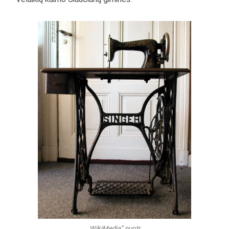
„WikiMedia“ nuotr.