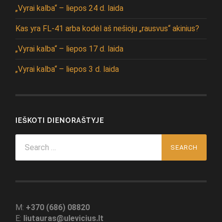
„Vyrai kalba“ – liepos 24 d. laida
Kas yra FL-41 arba kodėl aš nešioju „rausvus“ akinius?
„Vyrai kalba“ – liepos 17 d. laida
„Vyrai kalba“ – liepos 3 d. laida
IEŠKOTI DIENORAŠTYJE
Search
for:
M:
+370 (686) 08820
E:
liutauras@ulevicius.lt