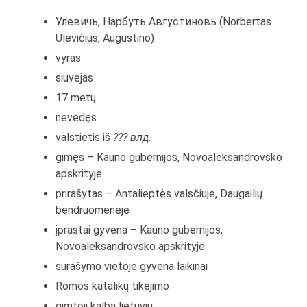
Улевичь, Нарбуть Августиновь (Norbertas
Ulevičius, Augustino)
vyras
siuvėjas
17 metų
nevedęs
valstietis iš
??? влд.
gimęs – Kauno gubernijos, Novoaleksandrovsko
apskrityje
prirašytas – Antalieptės valsčiuje, Daugailių
bendruomenėje
įprastai gyvena – Kauno gubernijos,
Novoaleksandrovsko apskrityje
surašymo vietoje gyvena laikinai
Romos katalikų tikėjimo
gimtoji kalba lietuvių