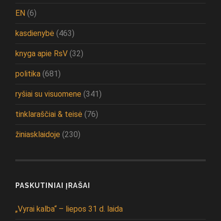
EN
(6)
kasdienybė
(463)
knyga apie RsV
(32)
politika
(681)
ryšiai su visuomene
(341)
tinklaraščiai & teisė
(76)
žiniasklaidoje
(230)
PASKUTINIAI ĮRAŠAI
„Vyrai kalba“ – liepos 31 d. laida