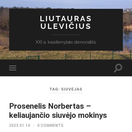
LIUTAURAS
ULEVIČIUS
XXI a. kasdienybės dienoraštis
Toggl
Toggle
search
mobile
field
menu
TAG:
SIUVĖJAS
Prosenelis Norbertas –
keliaujančio siuvėjo mokinys
2023.01.10
/
0 COMMENTS