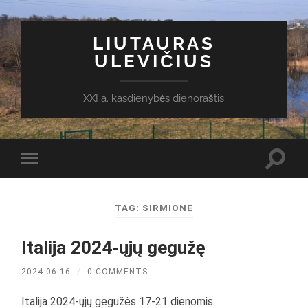
LIUTAURAS
ULEVIČIUS
XXI a. kasdienybės dienoraštis
Toggl
Toggle
search
mobile
field
menu
TAG:
SIRMIONE
Italija 2024-ųjų gegužę
2024.06.16
/
0 COMMENTS
Italija 2024-ųjų gegužės 17-21 dienomis.