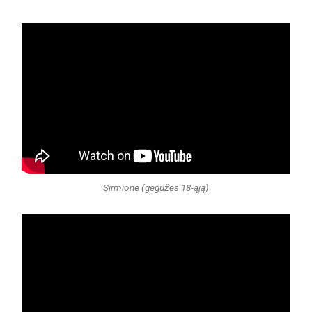
Sirmione (gegužės 18-ąją)