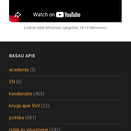
Lodole šalia Monzuno (gegužės 18-19 dienomis)
RAŠAU APIE
academia
(5)
EN
(6)
kasdienybė
(463)
knyga apie RsV
(32)
politika
(681)
ryšiai su visuomene
(341)