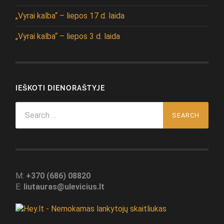
„Vyrai kalba“ – liepos 17 d. laida
„Vyrai kalba“ – liepos 3 d. laida
IEŠKOTI DIENORAŠTYJE
Search
for:
M:
+370 (686) 08820
E:
liutauras@ulevicius.lt