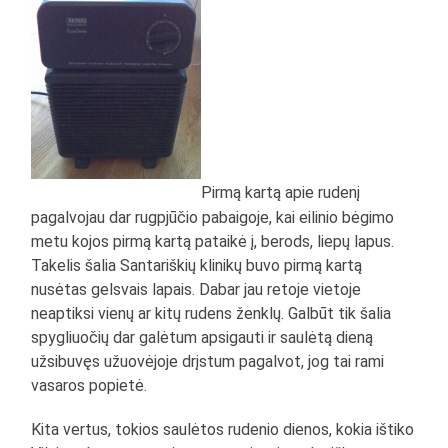
Pirmą kartą apie rudenį
pagalvojau dar rugpjūčio pabaigoje, kai eilinio bėgimo
metu kojos pirmą kartą pataikė į, berods, liepų lapus.
Takelis šalia Santariškių klinikų buvo pirmą kartą
nusėtas gelsvais lapais. Dabar jau retoje vietoje
neaptiksi vienų ar kitų rudens ženklų. Galbūt tik šalia
spygliuočių dar galėtum apsigauti ir saulėtą dieną
užsibuvęs užuovėjoje drįstum pagalvot, jog tai rami
vasaros popietė.
Kita vertus, tokios saulėtos rudenio dienos, kokia ištiko