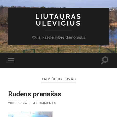
LIUTAURAS
ULEVIČIUS
XXI a. kasdienybės dienoraštis
Toggl
Toggle
search
mobile
field
menu
TAG:
ŠILDYTUVAS
Rudens pranašas
2008.09.24
/
4 COMMENTS