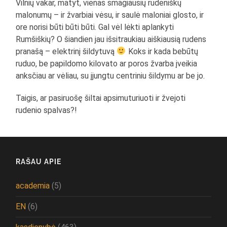
Vilnių vakar, matyt, vienas smagiausių rudeniškų
malonumų – ir žvarbiai vėsu, ir saulė maloniai glosto, ir
ore norisi būti būti būti. Gal vėl lėkti aplankyti
Rumšiškių? O šiandien jau išsitraukiau aiškiausią rudens
pranašą – elektrinį šildytuvą
Koks ir kada bebūtų
ruduo, be papildomo kilovato ar poros žvarba įveikia
anksčiau ar vėliau, su įjungtu centriniu šildymu ar be jo.
Taigis, ar pasiruošę šiltai apsimuturiuoti ir žvejoti
rudenio spalvas?!
RAŠAU APIE
academia
(5)
EN
(6)