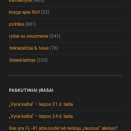
kasdienybė
(463)
knyga apie RsV
(32)
politika
(681)
ryšiai su visuomene
(341)
tinklaraščiai & teisė
(76)
žiniasklaidoje
(230)
PASKUTINIAI ĮRAŠAI
„Vyrai kalba“ – liepos 31 d. laida
„Vyrai kalba“ – liepos 24 d. laida
Kas yra FL-41 arba kodėl aš nešioju „rausvus“ akinius?