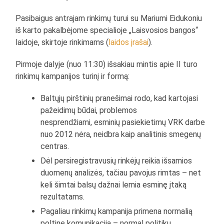
Pasibaigus antrajam rinkimų turui su Mariumi Eidukoniu
iš karto pakalbėjome specialioje „Laisvosios bangos“
laidoje, skirtoje rinkimams (
laidos įrašai
).
Pirmoje dalyje (nuo 11:30) išsakiau mintis apie II turo
rinkimų kampanijos turinį ir formą:
Baltųjų pirštinių pranešimai rodo, kad kartojasi
pažeidimų būdai, problemos
nesprendžiami, esminių pasiekietimų VRK darbe
nuo 2012 nėra, neidbra kaip analitinis smegenų
centras.
Dėl persiregistravusių rinkėjų reikia išsamios
duomenų analizės, tačiau pavojus rimtas – net
keli šimtai balsų dažnai lemia esminę įtaką
rezultatams.
Pagaliau rinkimų kampanija primena normalią
poltinę komunikaciją – normal politikų