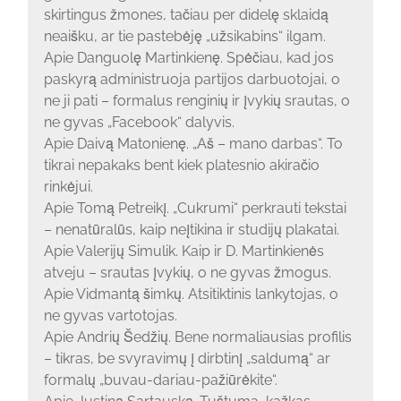
skirtingus žmones, tačiau per didelę sklaidą
neaišku, ar tie pastebėję „užsikabins“ ilgam.
Apie Danguolę Martinkienę. Spėčiau, kad jos
paskyrą administruoja partijos darbuotojai, o
ne ji pati – formalus renginių ir įvykių srautas, o
ne gyvas „Facebook“ dalyvis.
Apie Daivą Matonienę. „Aš – mano darbas“. To
tikrai nepakaks bent kiek platesnio akiračio
rinkėjui.
Apie Tomą Petreikį. „Cukrumi“ perkrauti tekstai
– nenatūralūs, kaip neįtikina ir studijų plakatai.
Apie Valerijų Simulik. Kaip ir D. Martinkienės
atveju – srautas įvykių, o ne gyvas žmogus.
Apie Vidmantą šimkų. Atsitiktinis lankytojas, o
ne gyvas vartotojas.
Apie Andrių Šedžių. Bene normaliausias profilis
– tikras, be svyravimų į dirbtinį „saldumą“ ar
formalų „buvau-dariau-pažiūrėkite“.