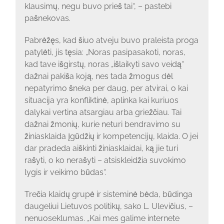
klausimų, negu buvo prieš tai“, – pastebi
pašnekovas.
Pabrėžęs, kad šiuo atveju buvo praleista proga
patylėti, jis tęsia: „Noras pasipasakoti, noras,
kad tave išgirstų, noras „išlaikyti savo veidą“
dažnai pakiša koją, nes tada žmogus dėl
nepatyrimo šneka per daug, per atvirai, o kai
situacija yra konfliktinė, aplinka kai kuriuos
dalykai vertina atsargiau arba griežčiau. Tai
dažnai žmonių, kurie neturi bendravimo su
žiniasklaida įgūdžių ir kompetencijų, klaida. O jei
dar pradeda aiškinti žiniasklaidai, ką jie turi
rašyti, o ko nerašyti – atsiskleidžia suvokimo
lygis ir veikimo būdas“.
Trečia klaidų grupė ir sisteminė bėda, būdinga
daugeliui Lietuvos politikų, sako L. Ulevičius, –
nenuoseklumas. „Kai mes galime internete