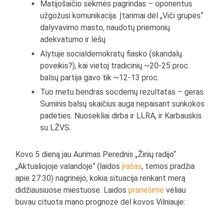
Matijošaičio sėkmės pagrindas – oponentus
užgožusi komunikacija. Įtarimai dėl „Viči grupės“
dalyvavimo masto, naudotų priemonių
adekvatumo ir lėšų
Alytuje socialdemokratų fiasko (skandalų
poveikis?), kai vietoj tradicinių ~20-25 proc.
balsų partija gavo tik ~12-13 proc.
Tuo metu bendras socdemų rezultatas – geras.
Suminis balsų skaičius auga nepaisant sunkokos
padėties. Nuosekliai dirba ir LLRA, ir Karbauskis
su LŽVS.
Kovo 5 dieną jau Aurimas Perednis „Žinių radijo“
„Aktualiojoje valandoje“ (laidos
įrašas
, temos pradžia
apie 27:30) nagrinėjo, kokia situacija renkant merą
didžiausiuose miestuose. Laidos
pranešime
vėliau
buvau cituota mano prognozė dėl kovos Vilniauje: