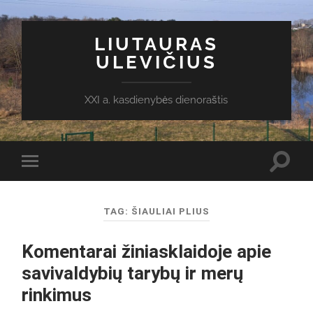
LIUTAURAS
ULEVIČIUS
XXI a. kasdienybės dienoraštis
Toggl
Toggle
search
mobile
field
menu
TAG:
ŠIAULIAI PLIUS
Komentarai žiniasklaidoje apie
savivaldybių tarybų ir merų
rinkimus