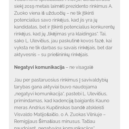
siekį 2019 metais laimėti prezidento rinkimus A.
Zuoko viena iš užduočių – ne tik įtikinti
potencialius savo rinkėjus, kad jis yra jų
kandidatas, bet ir įtikinti potencialius konkurentų
rinkėjus, kad jų „tikėjimas yra klaidingas“. Tai,
sako L. Ulevičius, jau paskutinė kovos fazė, kai
vyksta ne tik darbas su savais rinkėjais, bet dar
aktyvesnis – su priešininkų rinkėjais.
Negatyvi komunikacija
– ne visagalė
Jau per pastaruosius rinkimus į savivaldybių
tarybas gana aktyviai buvo naudojama
„negatyvi komunikacija“, pastebi L. Ulevičius,
primindamas, kad kadenciją baigiantis Kauno
meras Andrius Kupčinskas bandė atskleisti
Visvaldo Matijošaičio, o A. Zuokas Vilniuje –
Remigijaus Šimašiaus minusus. Tačiau
naudojant „negatyvios komunikacijos“