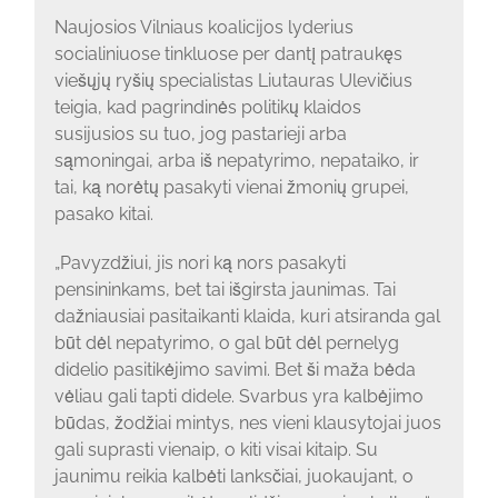
Naujosios Vilniaus koalicijos lyderius
socialiniuose tinkluose per dantį patraukęs
viešųjų ryšių specialistas Liutauras Ulevičius
teigia, kad pagrindinės politikų klaidos
susijusios su tuo, jog pastarieji arba
sąmoningai, arba iš nepatyrimo, nepataiko, ir
tai, ką norėtų pasakyti vienai žmonių grupei,
pasako kitai.
„Pavyzdžiui, jis nori ką nors pasakyti
pensininkams, bet tai išgirsta jaunimas. Tai
dažniausiai pasitaikanti klaida, kuri atsiranda gal
būt dėl nepatyrimo, o gal būt dėl pernelyg
didelio pasitikėjimo savimi. Bet ši maža bėda
vėliau gali tapti didele. Svarbus yra kalbėjimo
būdas, žodžiai mintys, nes vieni klausytojai juos
gali suprasti vienaip, o kiti visai kitaip. Su
jaunimu reikia kalbėti lanksčiai, juokaujant, o