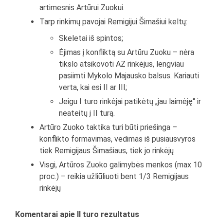
artimesnis Artūrui Zuokui.
Tarp rinkimų pavojai Remigijui Šimašiui keltų:
Skeletai iš spintos;
Ėjimas į konfliktą su Artūru Zuoku – nėra
tikslo atsikovoti AZ rinkėjus, lengviau
pasiimti Mykolo Majausko balsus. Kariauti
verta, kai esi II ar III;
Jeigu I turo rinkėjai patikėtų „jau laimėję“ ir
neateitų į II turą.
Artūro Zuoko taktika turi būti priešinga –
konflikto formavimas, vedimas iš pusiausvyros
tiek Remigijaus Šimašiaus, tiek jo rinkėjų
Visgi, Artūros Zuoko galimybės menkos (max 10
proc.) – reikia užliūliuoti bent 1/3 Remigijaus
rinkėjų
Komentarai apie II turo rezultatus