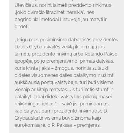
Ulevičiaus, norint laimėti prezidento rinkimus,
„jokio dviračio išradinėti nereikia“, nes
pagrindiniai metodai Lietuvoje jau matyti ir
girdėti.
„Jeigu mes prisiminsime dabartinės prezidentės
Dalios Grybauskaitės veiklą iki pirmųjų jos
laimėtų prezidento rinkimų arba Rolando Pakso
epopėją po jo premjeravimo, pirmas dalykas,
kuris krinta į akis – žmogus, norintis sulaukti
didelės visuomenės dalies palaikymo ir užimti
aukščiausią postą valstybėje, turi būti visiems
vienaip ar kitaip matytas. Jis turi imtis stumti ir
palaikyti labai didelei valstybės piliečių masei
reikšmingas idėjas“, – sakė jis, primindamas,
kad dalyvaudami prezidento rinkimuose D.
Grybauskaitė visiems buvo žinoma kaip
eurokomisarė, o R. Paksas – premjeras.