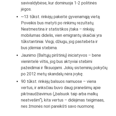
savivaldybėse, kur dominuoja 1-2 politinės
jėgos.
~13 tūkst. rinkėjų pakeitė gyvenamąją vietą.
Poveikis bus matyti po rinkimų rezultatų.
Neatmestina ir statistikos įtaka – rinkėjų
mobilumas didelis, vien emigrantų skaičiai yra
tūkstantiniai. Visgi, džiugu, jog pastebėta ir
bus įdėmiai stebima.
Jaunimo (Baltųjų pirštinių) iniciatyvos – bene
vienintelė viltis, jog bus aktyviai stebimi
pažeidimai ir fiksuojami. Jokių sisteminių pokyčių
po 2012 metų skandalų nėra įvykę.
90 tūkst. rinkėjų balsuos namuose – viena
vertus, ir anksčiau buvo daug pranešimų apie
piktnaudžiavimus („balsuok taip arba malkų
neatvešim“), kita vertus – didėjimas teigimaas,
nes žmonės nori pareikšti savo nuomonę.