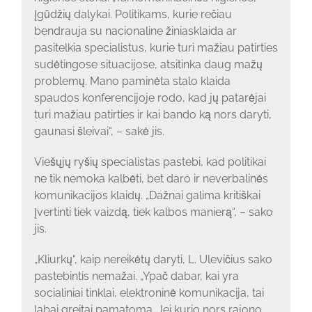
įgūdžių dalykai. Politikams, kurie rečiau
bendrauja su nacionaline žiniasklaida ar
pasitelkia specialistus, kurie turi mažiau patirties
sudėtingose situacijose, atsitinka daug mažų
problemų. Mano paminėta stalo klaida
spaudos konferencijoje rodo, kad jų patarėjai
turi mažiau patirties ir kai bando ką nors daryti,
gaunasi šleivai“, – sakė jis.
Viešųjų ryšių specialistas pastebi, kad politikai
ne tik nemoka kalbėti, bet daro ir neverbalinės
komunikacijos klaidų. „Dažnai galima kritiškai
įvertinti tiek vaizdą, tiek kalbos manierą“, – sako
jis.
„Kliurkų“, kaip nereikėtų daryti, L. Ulevičius sako
pastebintis nemažai. „Ypač dabar, kai yra
socialiniai tinklai, elektroninė komunikacija, tai
labai greitai pamatoma. Jei kurio nors rajono