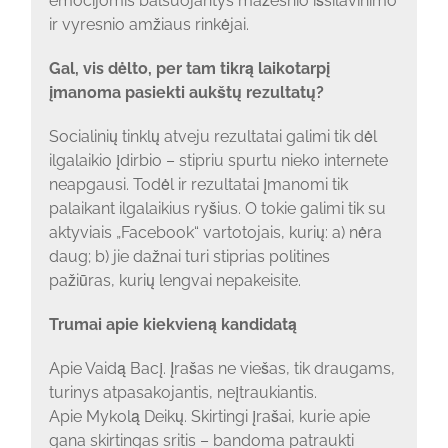
emocijomis balsuojantys mažesnio išsilavinimo
ir vyresnio amžiaus rinkėjai.
Gal, vis dėlto, per tam tikrą laikotarpį
įmanoma pasiekti aukštų rezultatų?
Socialinių tinklų atveju rezultatai galimi tik dėl
ilgalaikio įdirbio – stipriu spurtu nieko internete
neapgausi. Todėl ir rezultatai įmanomi tik
palaikant ilgalaikius ryšius. O tokie galimi tik su
aktyviais „Facebook“ vartotojais, kurių: a) nėra
daug; b) jie dažnai turi stiprias politines
pažiūras, kurių lengvai nepakeisite.
Trumai apie kiekvieną kandidatą
Apie Vaidą Bacį. Įrašas ne viešas, tik draugams,
turinys atpasakojantis, neįtraukiantis.
Apie Mykolą Deikų. Skirtingi įrašai, kurie apie
gana skirtingas sritis – bandoma patraukti