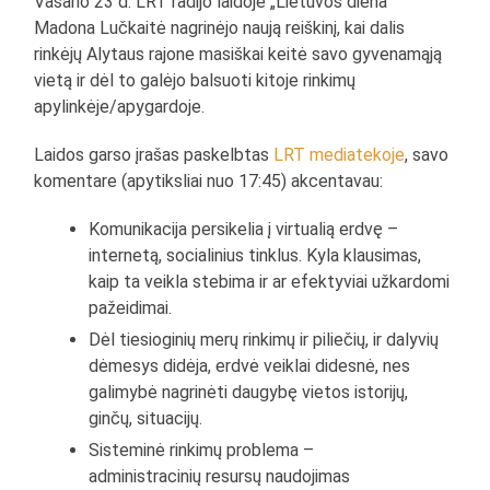
Vasario 23 d. LRT radijo laidoje „Lietuvos diena“
Madona Lučkaitė nagrinėjo naują reiškinį, kai dalis
rinkėjų Alytaus rajone masiškai keitė savo gyvenamąją
vietą ir dėl to galėjo balsuoti kitoje rinkimų
apylinkėje/apygardoje.
Laidos garso įrašas paskelbtas
LRT mediatekoje
, savo
komentare (apytiksliai nuo 17:45) akcentavau:
Komunikacija persikelia į virtualią erdvę –
internetą, socialinius tinklus. Kyla klausimas,
kaip ta veikla stebima ir ar efektyviai užkardomi
pažeidimai.
Dėl tiesioginių merų rinkimų ir piliečių, ir dalyvių
dėmesys didėja, erdvė veiklai didesnė, nes
galimybė nagrinėti daugybę vietos istorijų,
ginčų, situacijų.
Sisteminė rinkimų problema –
administracinių resursų naudojimas