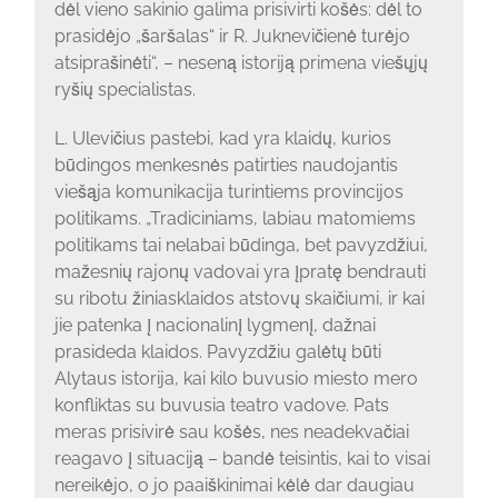
dėl vieno sakinio galima prisivirti košės: dėl to
prasidėjo „šaršalas“ ir R. Juknevičienė turėjo
atsiprašinėti“, – neseną istoriją primena viešųjų
ryšių specialistas.
L. Ulevičius pastebi, kad yra klaidų, kurios
būdingos menkesnės patirties naudojantis
viešąja komunikacija turintiems provincijos
politikams. „Tradiciniams, labiau matomiems
politikams tai nelabai būdinga, bet pavyzdžiui,
mažesnių rajonų vadovai yra įpratę bendrauti
su ribotu žiniasklaidos atstovų skaičiumi, ir kai
jie patenka į nacionalinį lygmenį, dažnai
prasideda klaidos. Pavyzdžiu galėtų būti
Alytaus istorija, kai kilo buvusio miesto mero
konfliktas su buvusia teatro vadove. Pats
meras prisivirė sau košės, nes neadekvačiai
reagavo į situaciją – bandė teisintis, kai to visai
nereikėjo, o jo paaiškinimai kėlė dar daugiau