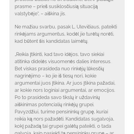
prasme – prieš susiklosčiusią situaciją
valstybėje“, – aiškina jis.
Ne mažiau svarbu, pasak L. Ulevičiaus, pateikti
rinkėjams argumentus, kodėl jie turėtų norėti,
kad būtent šis kandidatas laimėtų.
„Reikia įtikinti, kad tavo idėjos, tavo siekiai
atitinka didelės visuomenės dalies interesus.
Bet viskas prasideda nuo rinkėjų lūkesčių
nagrinėjimo – ko jie iš tiesų nori, kokie
argumentai juos įtikina. Ar juos įtikina pažadai,
ar kokie nors loginiai argumentai, ar emocijos.
Po to prasideda savo tikslų ir uždavinių
aiškinimas potencialių rinkėjų grupei.
Pavyzdžiui, turime pensininkų grupę, kuriai
reikia ką nors pažadėti. Kandidatas sugalvoja,
kokį pažadą tai grupei galėtų pateikti, o tada
galvoja, kaip pasiekti tą pensininkų grupę – ar