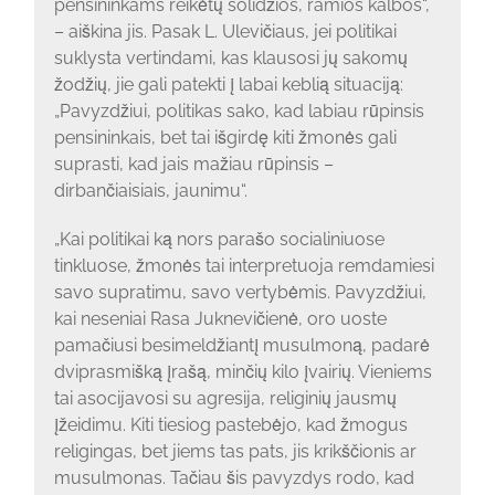
pensininkams reikėtų solidžios, ramios kalbos“,
– aiškina jis. Pasak L. Ulevičiaus, jei politikai
suklysta vertindami, kas klausosi jų sakomų
žodžių, jie gali patekti į labai keblią situaciją:
„Pavyzdžiui, politikas sako, kad labiau rūpinsis
pensininkais, bet tai išgirdę kiti žmonės gali
suprasti, kad jais mažiau rūpinsis –
dirbančiaisiais, jaunimu“.
„Kai politikai ką nors parašo socialiniuose
tinkluose, žmonės tai interpretuoja remdamiesi
savo supratimu, savo vertybėmis. Pavyzdžiui,
kai neseniai Rasa Juknevičienė, oro uoste
pamačiusi besimeldžiantį musulmoną, padarė
dviprasmišką įrašą, minčių kilo įvairių. Vieniems
tai asocijavosi su agresija, religinių jausmų
įžeidimu. Kiti tiesiog pastebėjo, kad žmogus
religingas, bet jiems tas pats, jis krikščionis ar
musulmonas. Tačiau šis pavyzdys rodo, kad