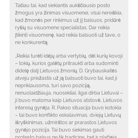
Tačiau tai, kad siekiantis aukščiausio posto
žmogus yra žinimas visuomenei, visai nereiškia,
kad žmonės per rinkimus už jį balsuos, pridūrė
ryšių su visuomene specialistas. Dar reikia
įtikinti visuomenę, kad reikia balsuoti už tave, o
ne konkurentą.
„Reikia turėti idėjų arba vertybių, dėl kurių kovoji
– tokių, kurios galėtų pritraukti arba sudominti
didelę dalį Lietuvos žmonių. D. Grybauskaitės
atveju priežastis už ją balsuoti buvo tai, kad ji
nepriklausoma, turi savo poziciją,
nenuolaidžiauja, nuosekliai, ilgai dirba Lietuvai –
ji buvo matoma kaip Lietuvos atstovė, Lietuvos
interesų gynėja. R. Pakso situacija buvo kotokia
– tai buvo konflikto eskalavimas, dviejų Lietuvų
išryškinimas, užmirštos ar prarastos Lietuvos
gynėjo pozicija. Tai buvo siekimas gauti
protesto balsus ne tik tradicine, bet ir plačiąja