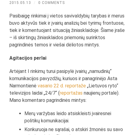
2015.05.13
/
0 COMMENTS
Pasibaigę rinkimai į vietos savivaldybių tarybas ir merus
buvo aktyvūs tiek ir įvairių analizių bei tyrimų frontuose,
tiek ir komentuojant situaciją žiniasklaidoje. Šiame įraše
– iš skirtingų žiniasklaidos priemonių surinktos
pagrindinės temos ir viešai dėliotos mintys.
Agitacijos perlai
Artėjant I rinkimų turui pasipylė įvairių „namudinių“
komunikacijos pavyzdžių, kuriuos ir panagrinėjo Asta
Narmontienė
vasario 22 d. reportaže
„Lietuvos ryto“
televizijos laidai „24/7“ (
reportažas
naujienų portale).
Mano komentaro pagrindinės mintys:
Merų varžybas leido atsiskleisti įvairesnei
politikų komunikacijai.
Konkuruoja ne sąrašai, o atskiri žmonės su savo