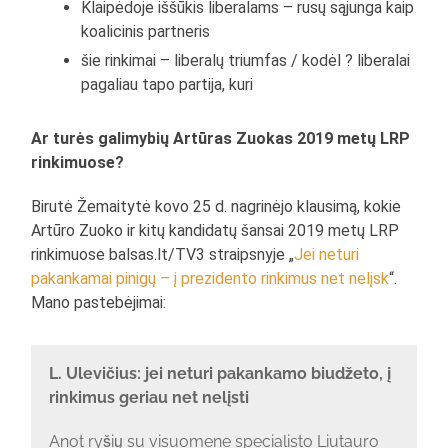
Klaipėdoje iššūkis liberalams – rusų sąjunga kaip
koalicinis partneris
šie rinkimai – liberalų triumfas / kodėl ? liberalai
pagaliau tapo partija, kuri
Ar turės galimybių Artūras Zuokas 2019 metų LRP
rinkimuose?
Birutė Žemaitytė kovo 25 d. nagrinėjo klausimą, kokie
Artūro Zuoko ir kitų kandidatų šansai 2019 metų LRP
rinkimuose balsas.lt/TV3 straipsnyje „
Jei neturi
pakankamai pinigų – į prezidento rinkimus net nelįsk
“.
Mano pastebėjimai:
L. Ulevičius: jei neturi pakankamo biudžeto, į
rinkimus geriau net nelįsti
Anot ryšių su visuomene specialisto Liutauro