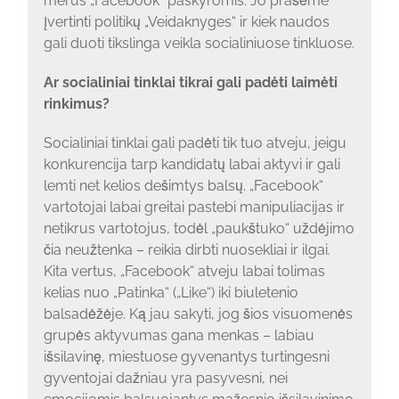
merus „Facebook“ paskyromis. Jo prašėme
įvertinti politikų „Veidaknyges“ ir kiek naudos
gali duoti tikslinga veikla socialiniuose tinkluose.
Ar socialiniai tinklai tikrai gali padėti laimėti
rinkimus?
Socialiniai tinklai gali padėti tik tuo atveju, jeigu
konkurencija tarp kandidatų labai aktyvi ir gali
lemti net kelios dešimtys balsų. „Facebook“
vartotojai labai greitai pastebi manipuliacijas ir
netikrus vartotojus, todėl „paukštuko“ uždėjimo
čia neužtenka – reikia dirbti nuosekliai ir ilgai.
Kita vertus, „Facebook“ atveju labai tolimas
kelias nuo „Patinka“ („Like“) iki biuletenio
balsadėžėje. Ką jau sakyti, jog šios visuomenės
grupės aktyvumas gana menkas – labiau
išsilavinę, miestuose gyvenantys turtingesni
gyventojai dažniau yra pasyvesni, nei