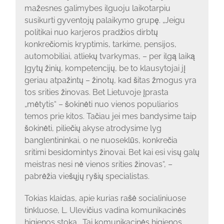
mažesnes galimybes ilguoju laikotarpiu
susikurti gyventojų palaikymo grupę. „Jeigu
politikai nuo karjeros pradžios dirbtų
konkrečiomis kryptimis, tarkime, pensijos,
automobiliai, atliekų tvarkymas, – per ilgą laiką
įgytų žinių, kompetencijų, be to klausytojai jį
geriau atpažintų – žinotų, kad šitas žmogus yra
tos srities žinovas. Bet Lietuvoje įprasta
„mėtytis“ – šokinėti nuo vienos populiarios
temos prie kitos. Tačiau jei mes bandysime taip
šokinėti, piliečių akyse atrodysime lyg
banglentininkai, o ne nuoseklūs, konkrečia
sritimi besidomintys žinovai. Bet kai esi visų galų
meistras nesi nė vienos srities žinovas“, –
pabrėžia viešųjų ryšių specialistas.
Tokias klaidas, apie kurias rašė socialiniuose
tinkluose, L. Ulevičius vadina komunikacinės
higienos stoka. „Tai komunikacinės higienos,