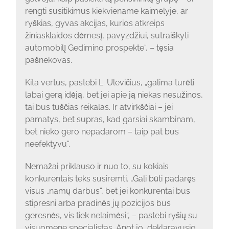
rengti susitikimus kiekviename kaimelyje, ar
ryškias, gyvas akcijas, kurios atkreips
žiniasklaidos dėmesį, pavyzdžiui, sutraiškyti
automobilį Gedimino prospekte“, – tęsia
pašnekovas.
Kita vertus, pastebi L. Ulevičius, „galima turėti
labai gerą idėją, bet jei apie ją niekas nesužinos,
tai bus tuščias reikalas. Ir atvirkščiai – jei
pamatys, bet supras, kad garsiai skambinam,
bet nieko gero nepadarom – taip pat bus
neefektyvu“.
Nemažai priklauso ir nuo to, su kokiais
konkurentais teks susiremti. „Gali būti padaręs
visus „namų darbus“, bet jei konkurentai bus
stipresni arba pradinės jų pozicijos bus
geresnės, vis tiek nelaimėsi“, – pastebi ryšių su
visuomene specialistas. Anot jo, deklaravusio