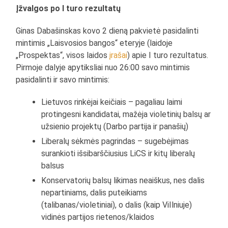
Įžvalgos po I turo rezultatų
Ginas Dabašinskas kovo 2 dieną pakvietė pasidalinti
mintimis „Laisvosios bangos“ eteryje (laidoje
„Prospektas“, visos laidos
įrašai
) apie I turo rezultatus.
Pirmoje dalyje apytiksliai nuo 26:00 savo mintimis
pasidalinti ir savo mintimis:
Lietuvos rinkėjai keičiais – pagaliau laimi
protingesni kandidatai, mažėja violetinių balsų ar
užsienio projektų (Darbo partija ir panašių)
Liberalų sėkmės pagrindas – sugebėjimas
surankioti išsibarščiusius LiCS ir kitų liberalų
balsus
Konservatorių balsų likimas neaiškus, nes dalis
nepartiniams, dalis puteikiams
(talibanas/violetiniai), o dalis (kaip ViIlniuje)
vidinės partijos rietenos/klaidos