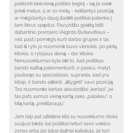
patikrinti kiekvieną politiko teiginį – ką jis sakė
prieš metus, 5 ar 10 metų – keičiantys poziciją
ar mėgstantys daug žadėti politikai patenka į
tam tikrus spąstus. Pavyzdžiu galėtų būti
dabartinio premjero (Algirdo Butkevičiaus –
red. past.) pomėgis kurti darbo grupes ir tai,
kad iš ryto jo nuomonė buvo vienokia, po pietų
kitokia, o rytojaus dieną – dar kitokia.
Nenuoseklumas kyla dėl to, kad politikas
bando kažką pakomentuoti, o paskui, matyt,
pasitaręs su specialistais, supranta, kad yra
kitaip, ir bando aiškinti, „išlyginti“ savo poziciją.
Tos nuomonės kartais akivaizdžiai „kertasi“, jei
tas pats asmuo vieną kartą sako „palaikau“, o
kitą kartą „prieštarauju“.
Jam taip pat užkliūna kita su nuoseklumo stoka
susijusi bėda: kai politikai neturi savo veiklos
zonos arba jas labai dažnai kaitalioja, jie turi