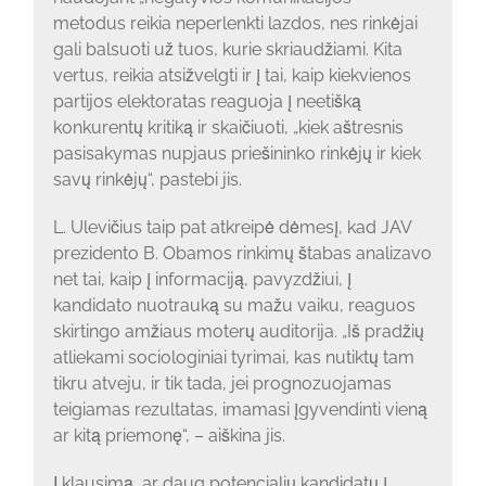
metodus reikia neperlenkti lazdos, nes rinkėjai
gali balsuoti už tuos, kurie skriaudžiami. Kita
vertus, reikia atsižvelgti ir į tai, kaip kiekvienos
partijos elektoratas reaguoja į neetišką
konkurentų kritiką ir skaičiuoti, „kiek aštresnis
pasisakymas nupjaus priešininko rinkėjų ir kiek
savų rinkėjų“, pastebi jis.
L. Ulevičius taip pat atkreipė dėmesį, kad JAV
prezidento B. Obamos rinkimų štabas analizavo
net tai, kaip į informaciją, pavyzdžiui, į
kandidato nuotrauką su mažu vaiku, reaguos
skirtingo amžiaus moterų auditorija. „Iš pradžių
atliekami sociologiniai tyrimai, kas nutiktų tam
tikru atveju, ir tik tada, jei prognozuojamas
teigiamas rezultatas, imamasi įgyvendinti vieną
ar kitą priemonę“, – aiškina jis.
Į klausimą, ar daug potencialių kandidatų į