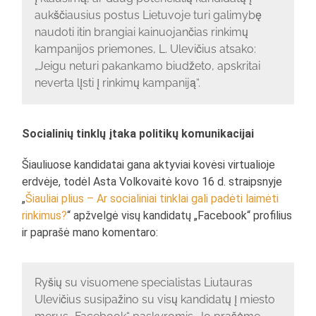
aukščiausius postus Lietuvoje turi galimybę
naudoti itin brangiai kainuojančias rinkimų
kampanijos priemones, L. Ulevičius atsako:
„Jeigu neturi pakankamo biudžeto, apskritai
neverta lįsti į rinkimų kampaniją“.
Socialinių tinklų įtaka politikų komunikacijai
Šiauliuose kandidatai gana aktyviai kovėsi virtualioje
erdvėje, todėl Asta Volkovaitė kovo 16 d. straipsnyje
„
Šiauliai plius – Ar socialiniai tinklai gali padėti laimėti
rinkimus?
“ apžvelgė visų kandidatų „Facebook“ profilius
ir paprašė mano komentaro:
Ryšių su visuomene specialistas Liutauras
Ulevičius susipažino su visų kandidatų į miesto