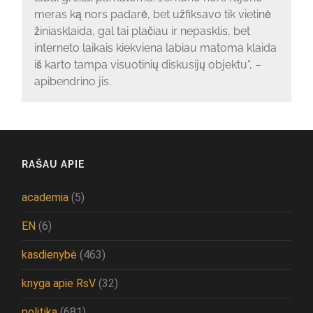
meras ką nors padarė, bet užfiksavo tik vietinė
žiniasklaida, gal tai plačiau ir nepasklis, bet
interneto laikais kiekviena labiau matoma klaida
iš karto tampa visuotinių diskusijų objektu“, –
apibendrino jis.
RAŠAU APIE
academia
(5)
EN
(6)
kasdienybė
(463)
knyga apie RsV
(32)
politika
(681)