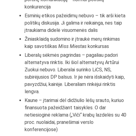
konkurencija
Esminių etikos pažeidimų nebuvo – tik arši kieta
politikų diskusija. Ji galima ir reikainga, nes taip
įtraukiama didelė visuomenės dalis
Žiniasklaidą sudomino ir įtraukė merų rinkimas
kaip savotiškas
Miss Miestas
konkursas
Liberalų sėkmės pagrindas – pagaliau padori
alternatyva rinktis. Iki šiol alternatyvų Artūrui
Zuokui nebuvo. Liberalai surinko LiCS, NS,
subirėjusios DP balsus. Ir jie nėra išskaidyti kaip,
pavyzdžiui, kairėje. Liberaliam rinkėjui rinktis
lengva.
Kaune – įtarimai dėl didžiulio lėšų srauto, kuriuo
finansuota pažeidžiant taisykles. O dar
netiesioginė reklama („Viči“ krabų lazdelės su 40
proc. nuolaidai, pranešimai verslo
konferencijose)