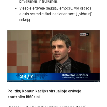
privalumais ir trūkumais.
Viešoje erdvėje daugiau emocijų, yra drąsos
elgtis netradiciškai, nesiorientuoti į „vidutinį“
rinkėją.
Politikų komunikacijos virtualioje erdvėje
kontrolės iššūkiai