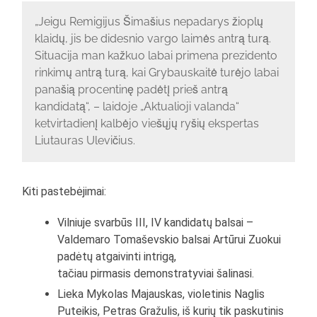
„Jeigu Remigijus Šimašius nepadarys žioplų
klaidų, jis be didesnio vargo laimės antrą turą.
Situacija man kažkuo labai primena prezidento
rinkimų antrą turą, kai Grybauskaitė turėjo labai
panašią procentinę padėtį prieš antrą
kandidatą“, – laidoje „Aktualioji valanda“
ketvirtadienį kalbėjo viešųjų ryšių ekspertas
Liutauras Ulevičius.
Kiti pastebėjimai:
Vilniuje svarbūs III, IV kandidatų balsai –
Valdemaro Tomaševskio balsai Artūrui Zuokui
padėtų atgaivinti intrigą,
tačiau pirmasis demonstratyviai šalinasi.
Lieka Mykolas Majauskas, violetinis Naglis
Puteikis, Petras Gražulis, iš kurių tik paskutinis