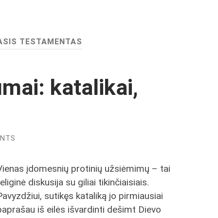
ASIS TESTAMENTAS
mai: katalikai,
ENTS
Vienas įdomesnių protinių užsiėmimų – tai
religinė diskusija su giliai tikinčiaisiais.
Pavyzdžiui, sutikęs kataliką jo pirmiausiai
paprašau iš eilės išvardinti dešimt Dievo