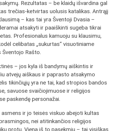
įsakymų. Rezultatas – be klaidų išvardina gal
kas trečias-ketvirtas uolusis katalikas. Antrąjį
klausimą – kas tai yra Šventoji Dvasia –
deramai atsakyti ir paaiškinti sugeba tikrai
retas. Profesionalus kamuoju su klausimu,
kodėl celibatas „sukurtas“ visuotiniame
is Šventojo Rašto.
inės – jos kyla iš bandymų aiškintis ir
eliu atvejų aiškaus ir paprasto atsakymo
lis tikinčiųjų yra ne tai, kad stropios bandos
se, savuose svaičiojimuose ir religijos
se paskendę personažai.
 asmens ir jo teisės viskuo abejoti kultas
i prasmingos, nei atitinkančios religijos
ku protu. Viena iš to pasekmių – tai visiškas