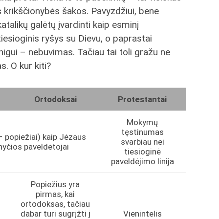
s krikščionybės šakos. Pavyzdžiui, bene
katalikų galėtų įvardinti kaip esminį
tiesioginis ryšys su Dievu, o paprastai
nigui – nebuvimas. Tačiau tai toli gražu ne
s. O kur kiti?
Ortodoksai
Protestantai
Mokymų
tęstinumas
– popiežiai) kaip Jėzaus
svarbiau nei
nyčios paveldėtojai
tiesioginė
paveldėjimo linija
Popiežius yra
pirmas, kai
ortodoksas, tačiau
dabar turi sugrįžti į
Vienintelis