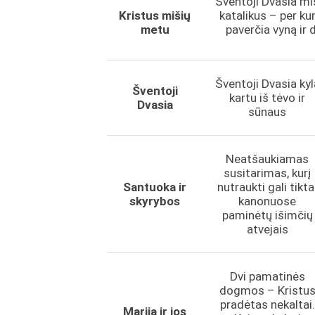
Šventoji Dvasia mi
Kristus mišių
katalikus – per ku
metu
paverčia vyną ir 
Šventoji Dvasia kyl
Šventoji
kartu iš tėvo ir
Dvasia
sūnaus
Neatšaukiamas
susitarimas, kurį
Santuoka ir
nutraukti gali tikta
skyrybos
kanonuose
paminėtų išimčių
atvejais
Dvi pamatinės
dogmos – Kristu
pradėtas nekaltai.
Marija ir jos