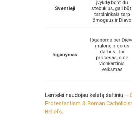
įvykdę bent du
Šventieji
stebuklus, gali būt
tarpininkais tarp
žmogaus ir Dievo
Išganoma per Diev
malonę ir gerus
darbus. Tai
Išganymas
procesas, o ne
vienkartinis
veiksmas
Lentelei naudojau keletą šaltinių –
Protestantism & Roman Catholici
Beliefs
.