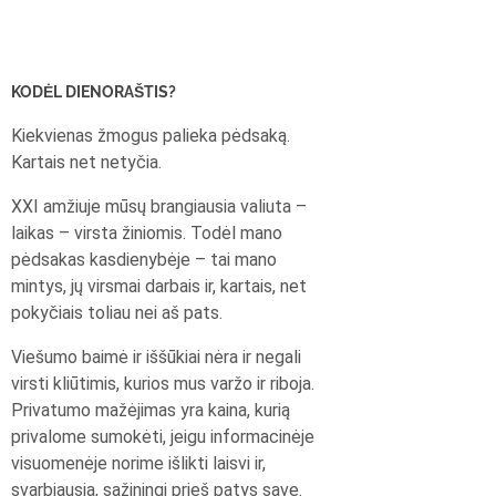
KODĖL DIENORAŠTIS?
Kiekvienas žmogus palieka pėdsaką.
Kartais net netyčia.
XXI amžiuje mūsų brangiausia valiuta –
laikas – virsta žiniomis. Todėl mano
pėdsakas kasdienybėje – tai mano
mintys, jų virsmai darbais ir, kartais, net
pokyčiais toliau nei aš pats.
Viešumo baimė ir iššūkiai nėra ir negali
virsti kliūtimis, kurios mus varžo ir riboja.
Privatumo mažėjimas yra kaina, kurią
privalome sumokėti, jeigu informacinėje
visuomenėje norime išlikti laisvi ir,
svarbiausia, sąžiningi prieš patys save.