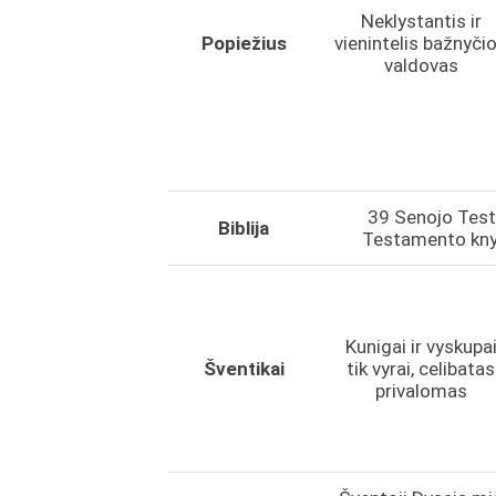
Neklystantis ir
Popiežius
vienintelis bažnyči
valdovas
39 Senojo Test
Biblija
Testamento knyg
Kunigai ir vyskupa
Šventikai
tik vyrai, celibatas
privalomas