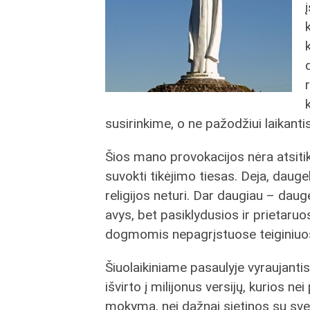
susirinkime, o ne pažodžiui laikant
Šios mano provokacijos nėra atsitikt
suvokti tikėjimo tiesas. Deja, daug
religijos neturi. Dar daugiau – dauge
avys, bet pasiklydusios ir prietaruo
dogmomis nepagrįstuose teiginiuo
Šiuolaikiniame pasaulyje vyraujantis
išvirto į milijonus versijų, kurios ne
mokymą, nei dažnai sietinos su svei