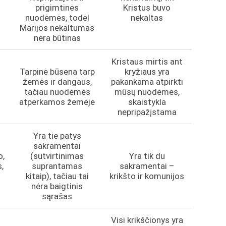
prigimtinės
Kristus buvo
i
nuodėmės, todėl
nekaltas
Marijos nekaltumas
nėra būtinas
Kristaus mirtis ant
Tarpinė būsena tarp
kryžiaus yra
žemės ir dangaus,
pakankama atpirkti
tačiau nuodėmės
mūsų nuodėmes,
atperkamos žemėje
skaistykla
nepripažįstama
Yra tie patys
sakramentai
o,
(sutvirtinimas
Yra tik du
,
suprantamas
sakramentai –
kitaip), tačiau tai
krikšto ir komunijos
ų
nėra baigtinis
sąrašas
Visi krikščionys yra