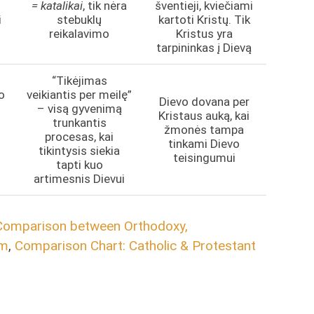
= katalikai
, tik nėra
šventieji, kviečiami
i
stebuklų
kartoti Kristų. Tik
reikalavimo
Kristus yra
tarpininkas į Dievą
“Tikėjimas
o
veikiantis per meilę”
Dievo dovana per
– visą gyvenimą
Kristaus auką, kai
trunkantis
žmonės tampa
procesas, kai
tinkami Dievo
tikintysis siekia
teisingumui
tapti kuo
artimesnis Dievui
Comparison between Orthodoxy,
sm
,
Comparison Chart: Catholic & Protestant