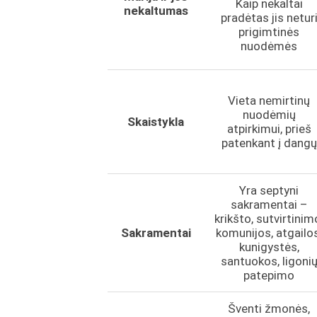
Kaip nekaltai
nekaltumas
pradėtas jis netur
prigimtinės
nuodėmės
Vieta nemirtinų
nuodėmių
Skaistykla
atpirkimui, prieš
patenkant į dangų
Yra septyni
sakramentai –
krikšto, sutvirtinim
Sakramentai
komunijos, atgailos
kunigystės,
santuokos, ligoni
patepimo
Šventi žmonės,