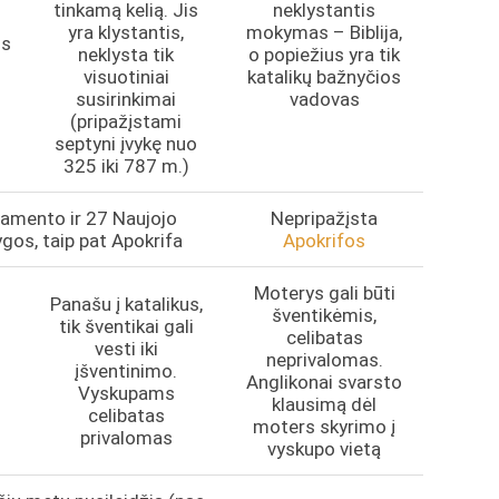
tinkamą kelią. Jis
neklystantis
yra klystantis,
mokymas – Biblija,
os
neklysta tik
o popiežius yra tik
visuotiniai
katalikų bažnyčios
susirinkimai
vadovas
(pripažįstami
septyni įvykę nuo
325 iki 787 m.)
amento ir 27 Naujojo
Nepripažįsta
os, taip pat Apokrifa
Apokrifos
Moterys gali būti
Panašu į katalikus,
šventikėmis,
tik šventikai gali
celibatas
i
vesti iki
neprivalomas.
įšventinimo.
Anglikonai svarsto
Vyskupams
klausimą dėl
celibatas
moters skyrimo į
privalomas
vyskupo vietą