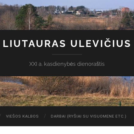
LIUTAURAS ULEVIČIUS
XXI a. kasdienybės dienoraštis
VIEŠOS KALBOS
DARBAI (RYŠIAI SU VISUOMENE ETC.)