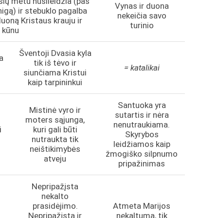
šių metu nusileidžia (pas
Vynas ir duona
nigą) ir stebuklo pagalba
nekeičia savo
duoną Kristaus krauju ir
turinio
kūnu
Šventoji Dvasia kyla
a
tik iš tėvo ir
= katalikai
siunčiama Kristui
kaip tarpininkui
Santuoka yra
Mistinė vyro ir
sutartis ir nėra
moters sąjunga,
nenutraukiama.
i
kuri gali būti
Skyrybos
nutraukta tik
leidžiamos kaip
neištikimybės
žmogiško silpnumo
atveju
pripažinimas
Nepripažįsta
nekalto
s
prasidėjimo.
Atmeta Marijos
Nepripažįsta ir
nekaltumą, tik