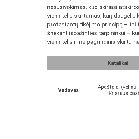
nesusivokimas, kuo skiriasi atskiro
vienintelis skirtumas, kurį daugelis 
protestantų tikėjimo principą – tai 
šnekant išpažinties tarpininkui – ku
vienintelis ir ne pagrindinis skirtuma
Katalikai
Apaštalai (vėliau 
Vadovas
Kristaus baž