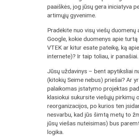
paaiškės, jog jūsų gera iniciatyva p
artimųjų gyvenime.
Pradėkite nuo visų viešų duomenų a
Google, kokie duomenys apie turtą g
VTEK ar kitur esate pateikę, ką apie 
internete)? Ir taip toliau, ir panašia
Jūsų uždavinys – bent apytiksliai nus
(kitokių Seime nebus) priešai? Ar y
palaikomas įstatymo projektas padi
klasiokui sukursite viešųjų pirkimų 
reorganizacijos, po kurios ten įsida
nesvarbu, kad jūs šimtą metų to žm
jūsų viešas nuteisimas) bus paremti
logika.