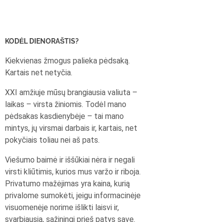
KODĖL DIENORAŠTIS?
Kiekvienas žmogus palieka pėdsaką.
Kartais net netyčia.
XXI amžiuje mūsų brangiausia valiuta –
laikas – virsta žiniomis. Todėl mano
pėdsakas kasdienybėje – tai mano
mintys, jų virsmai darbais ir, kartais, net
pokyčiais toliau nei aš pats.
Viešumo baimė ir iššūkiai nėra ir negali
virsti kliūtimis, kurios mus varžo ir riboja.
Privatumo mažėjimas yra kaina, kurią
privalome sumokėti, jeigu informacinėje
visuomenėje norime išlikti laisvi ir,
svarbiausia, sąžiningi prieš patys save.