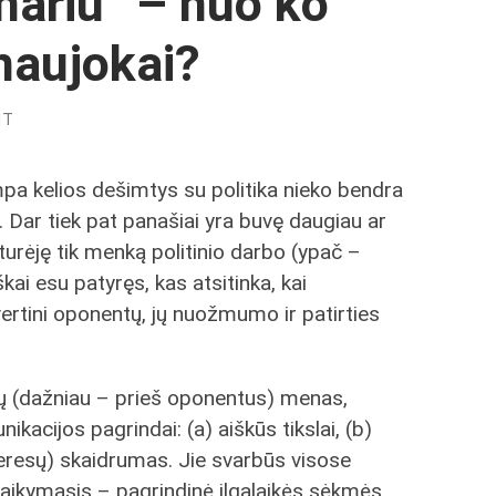
nariu“ – nuo ko
 naujokai?
NT
ampa kelios dešimtys su politika nieko bendra
. Dar tiek pat panašiai yra buvę daugiau ar
turėję tik menką politinio darbo (ypač –
kai esu patyręs, kas atsitinka, kai
įvertini oponentų, jų nuožmumo ir patirties
ijų (dažniau – prieš oponentus) menas,
kacijos pagrindai: (a) aiškūs tikslai, (b)
teresų) skaidrumas. Jie svarbūs visose
 laikymasis – pagrindinė ilgalaikės sėkmės