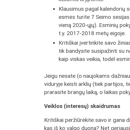
Klausimus pagal kalendorių su
esmės turite 7 Seimo sesijas 
vieną 2020-ųjų). Esminių poky
t.y. 2017-2018 metų eigoje.
Kritiškai įvertinkite savo žin
tik bandysite susipažinti su n
kaip viskas veikia, todėl esmi
Jeigu nesate (o naujokams dažniausia
viduryje keisti arklių (tiek partijos
prarasite brangų laiką, o laikas pok
Veiklos (interesų) skaidrumas
Kritiškai peržiūrėkite savo ir gana 
kas iš ko valgo duoną? Net geriausio