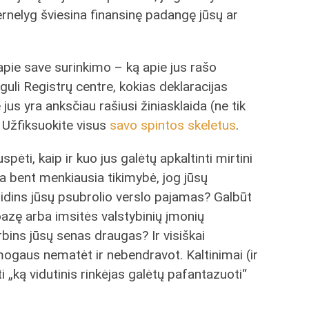
ernelyg šviesina finansinę padangę jūsų ar
pie save surinkimo – ką apie jus rašo
uli Registrų centre, kokias deklaracijas
jus yra anksčiau rašiusi žiniasklaida (ne tik
i. Užfiksuokite visus
savo spintos skeletus
.
pėti, kaip ir kuo jus galėtų apkaltinti mirtini
ra bent menkiausia tikimybė, jog jūsų
dins jūsų psubrolio verslo pajamas? Galbūt
oazę arba imsitės valstybinių įmonių
rbins jūsų senas draugas? Ir visiškai
ogaus nematėt ir nebendravot. Kaltinimai (ir
 „ką vidutinis rinkėjas galėtų pafantazuoti“