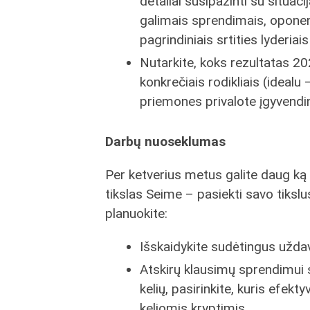
detaliai susipažinti su situaci
galimais sprendimais, oponent
pagrindiniais srtities lyderiais i
Nutarkite, koks rezultatas 202
konkrečiais rodikliais (idealu –
priemones privalote įgyvendin
Darbų nuoseklumas
Per ketverius metus galite daug ką –
tikslas Seime – pasiekti savo tikslu
planuokite:
Išskaidykite sudėtingus užda
Atskirų klausimų sprendimui s
kelių, pasirinkite, kuris efekt
keliomis kryptimis.