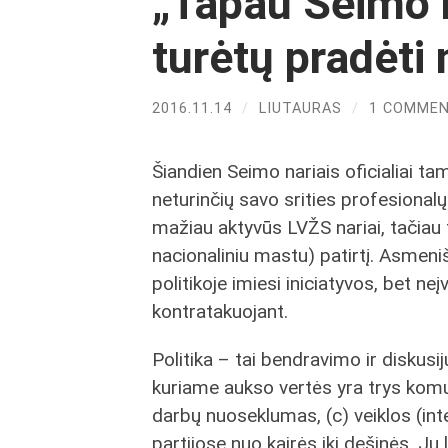
„Tapau Seimo 
turėtų pradėti
2016.11.14
/
LIUTAURAS
/
1 COMME
Šiandien Seimo nariais oficialiai t
neturinčių savo srities profesionalų
mažiau aktyvūs LVŽS nariai, tačiau 
nacionaliniu mastu) patirtį. Asmeniš
politikoje imiesi iniciatyvos, bet ne
kontratakuojant.
Politika – tai bendravimo ir diskus
kuriame aukso vertės yra trys komuni
darbų nuoseklumas, (c) veiklos (in
partijose nuo kairės iki dešinės. Jų