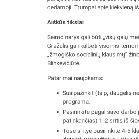
dedamoji. Trumpai apie kiekvieną iš 
Aiškūs tikslai
Seimo narys gali būti „visų galų mei
Gražulis gali kalbėti visomis temom
„žmogiško socialinių klausimų“ žinov
Blinkevičiūtė.
Patarimai naujokams:
Susipažinkit (taip, daugelis n
programa.
Pasirinkite pagal savo darbo pat
patinkančias) 1-2 sritis iš š
Tose sritye pasirinkite 4-5 kl