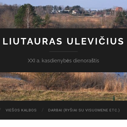
LIUTAURAS ULEVIČIUS
XXI a. kasdienybės dienoraštis
VIEŠOS KALBOS
DARBAI (RYŠIAI SU VISUOMENE ETC.)