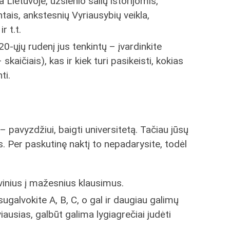
ja Lietuvoje, užsienio šalių istorijomis,
ais, ankstesnių Vyriausybių veikla,
r t.t.
0-ųjų rudenį jus tenkintų – įvardinkite
 skaičiais), kas ir kiek turi pasikeisti, kokias
ti.
 pavyzdžiui, baigti universitetą. Tačiau jūsų
s. Per paskutinę naktį to nepadarysite, todėl
vinius į mažesnius klausimus.
ugalvokite A, B, C, o gal ir daugiau galimų
yviausias, galbūt galima lygiagrečiai judėti