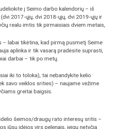
dėliokite į Seimo darbo kalendorių – iš
(dvi 2017-ųjų, dvi 2018-ųjų, dvi 2019-ųjų ir
čių realu imtis tik pirmaisiais dviem metais,
ias – labai tikėtina, kad pirmą pusmetį Seime
auja aplinka ir tik vasarą pradėsite suprasti,
niai darbai – tik po metų.
i iki to toloka), tai nebandykite kelio
, tiek savo veiklos srities) – naujame vežime
yčiams greitai baigsis.
didelio šeimos/draugų rato interesų sritis –
s jūsų idėjos virs pelenais, jeigu netyčia