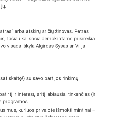
jų.
stras“ arba atskirų sričių žinovas. Petras
is, tačiau kai socialdemokratams prisireikia
o visada iškyla Algirdas Sysas ar Vilija
esat skaitę!) su savo partijos rinkimų
irtį ir interesų sritį labiausiai tinkančias (ir
ios programos.
ausimus, kuriuos privalote išmokti mintinai –