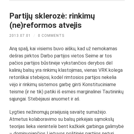
Partijų sklerozė: rinkimų
(ne)reformos atvejis
2013.07.01
/
0 COMMENTS
Aną spalį, kai visiems buvo aišku, kad už nemokamas
dešras pirktos Darbo partijos vietos Seime ar tos
pačios partijos būstinėje vykstančios derybos dėl
kalinių balsų yra rinkimų klastojimas, vienas VRK kolega
retoriškai stebėjosi, kodėl rimtosios partijos nekelia
vėjo ir rinkimų sistemos garbę ginti Konstituciniame
teisme (ir ne tik) patiki iš esmės marginalinei Tautininkų
sąjungai. Stebėjausi anuomet ir aš.
Lygties nežinomųjų praėjusią savaitę sumažėjo.
Atmetus kolaboravimo su balsų pirkėjais sąmokslų
teorijas lieka vienintelė bent kažkiek garbinga galimybė
– dominuojančios Lietuvos politinės partijos neturi