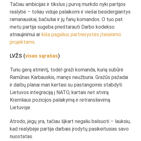
Tačiau ambicijas ir tikslus į purvą murkdo nyki partijos
realybė – toliau viduje palaikomi ir viešai besidergiantys
ramanauskai, bačiuliai ir jų fanų komandos. O tuo pat
metu partija sugeba prieštarauti Darbo kodekso
atnaujinimui ar
kiša pagalius partnerystės įteisinimo
projektams
.
LVŽS (
visas sąrašas
)
Turiu gerą atmintį, todėl graži komanda, kurią subūrė
Ramūnas Karbauskis, manęs neužburia. Gražūs pažadai
ir darbų planai man kertasi su pastangomis stabdyti
Lietuvos integraciją į NATO, kartais net atvirą
Kremliaus pozicijos palaikymą ir retransliavimą
Lietuvoje.
Atrodo, jėgų yra, tačiau šįkart negaliu balsuoti – lauksiu,
kad realybėje partija darbais įrodytų pasikeitusias savo
nuostatas.