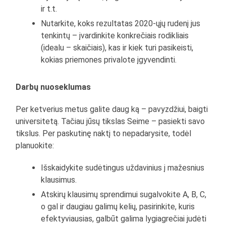
ir t.t.
Nutarkite, koks rezultatas 2020-ųjų rudenį jus
tenkintų – įvardinkite konkrečiais rodikliais
(idealu – skaičiais), kas ir kiek turi pasikeisti,
kokias priemones privalote įgyvendinti.
Darbų nuoseklumas
Per ketverius metus galite daug ką – pavyzdžiui, baigti
universitetą. Tačiau jūsų tikslas Seime – pasiekti savo
tikslus. Per paskutinę naktį to nepadarysite, todėl
planuokite:
Išskaidykite sudėtingus uždavinius į mažesnius
klausimus.
Atskirų klausimų sprendimui sugalvokite A, B, C,
o gal ir daugiau galimų kelių, pasirinkite, kuris
efektyviausias, galbūt galima lygiagrečiai judėti