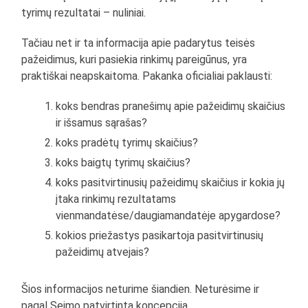
tyrimų rezultatai – nuliniai.
Tačiau net ir ta informacija apie padarytus teisės
pažeidimus, kuri pasiekia rinkimų pareigūnus, yra
praktiškai neapskaitoma. Pakanka oficialiai paklausti:
koks bendras pranešimų apie pažeidimų skaičius
ir išsamus sąrašas?
koks pradėtų tyrimų skaičius?
koks baigtų tyrimų skaičius?
koks pasitvirtinusių pažeidimų skaičius ir kokia jų
įtaka rinkimų rezultatams
vienmandatėse/daugiamandatėje apygardose?
kokios priežastys pasikartoja pasitvirtinusių
pažeidimų atvejais?
Šios informacijos neturime šiandien. Neturėsime ir
pagal Seimo patvirtintą koncepciją.