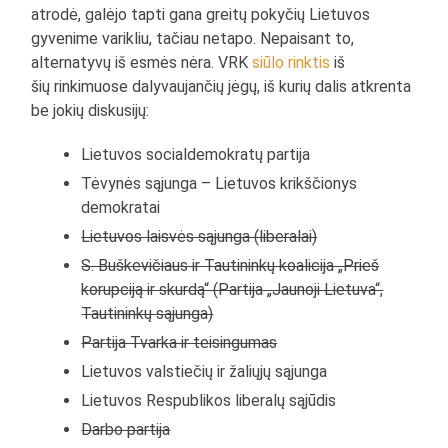
atrodė, galėjo tapti gana greitų pokyčių Lietuvos
gyvenime varikliu, tačiau netapo. Nepaisant to,
alternatyvų iš esmės nėra. VRK
siūlo rinktis
iš
šių rinkimuose dalyvaujančių jėgų, iš kurių dalis atkrenta
be jokių diskusijų:
Lietuvos socialdemokratų partija
Tėvynės sąjunga – Lietuvos krikščionys
demokratai
Lietuvos laisvės sąjunga (liberalai)
S. Buškevičiaus ir Tautininkų koalicija „Prieš
korupciją ir skurdą“ (Partija „Jaunoji Lietuva“,
Tautininkų sąjunga)
Partija Tvarka ir teisingumas
Lietuvos valstiečių ir žaliųjų sąjunga
Lietuvos Respublikos liberalų sąjūdis
Darbo partija