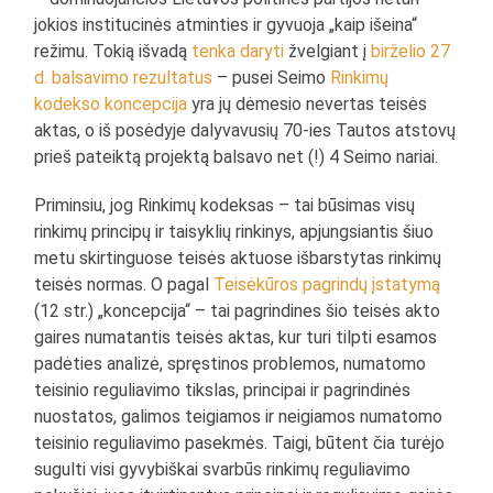
jokios institucinės atminties ir gyvuoja „kaip išeina“
režimu. Tokią išvadą
tenka daryti
žvelgiant į
birželio 27
d. balsavimo rezultatus
– pusei Seimo
Rinkimų
kodekso koncepcija
yra jų dėmesio nevertas teisės
aktas, o iš posėdyje dalyvavusių 70-ies Tautos atstovų
prieš pateiktą projektą balsavo net (!) 4 Seimo nariai.
Priminsiu, jog Rinkimų kodeksas – tai būsimas visų
rinkimų principų ir taisyklių rinkinys, apjungsiantis šiuo
metu skirtinguose teisės aktuose išbarstytas rinkimų
teisės normas. O pagal
Teisėkūros pagrindų įstatymą
(12 str.) „koncepcija“ – tai pagrindines šio teisės akto
gaires numatantis teisės aktas, kur turi tilpti esamos
padėties analizė, spręstinos problemos, numatomo
teisinio reguliavimo tikslas, principai ir pagrindinės
nuostatos, galimos teigiamos ir neigiamos numatomo
teisinio reguliavimo pasekmės. Taigi, būtent čia turėjo
sugulti visi gyvybiškai svarbūs rinkimų reguliavimo