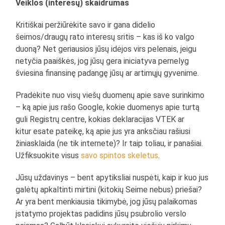
Veiklos (interesų) skaidrumas
Kritiškai peržiūrėkite savo ir gana didelio
šeimos/draugų rato interesų sritis – kas iš ko valgo
duoną? Net geriausios jūsų idėjos virs pelenais, jeigu
netyčia paaiškės, jog jūsų gera iniciatyva pernelyg
šviesina finansinę padangę jūsų ar artimųjų gyvenime.
Pradėkite nuo visų viešų duomenų apie save surinkimo
– ką apie jus rašo Google, kokie duomenys apie turtą
guli Registrų centre, kokias deklaracijas VTEK ar
kitur esate pateikę, ką apie jus yra anksčiau rašiusi
žiniasklaida (ne tik internete)? Ir taip toliau, ir panašiai.
Užfiksuokite visus
savo spintos skeletus
.
Jūsų uždavinys – bent apytiksliai nuspėti, kaip ir kuo jus
galėtų apkaltinti mirtini (kitokių Seime nebus) priešai?
Ar yra bent menkiausia tikimybė, jog jūsų palaikomas
įstatymo projektas padidins jūsų psubrolio verslo