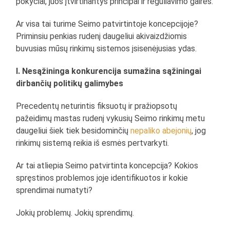
pokyčiai, juos įtvirtinantys principai ir reguliavimo gairės.
Ar visa tai turime Seimo patvirtintoje koncepcijoje?
Priminsiu penkias rudenį daugeliui akivaizdžiomis
buvusias mūsų rinkimų sistemos įsisenėjusias ydas.
I. Nesąžininga konkurencija sumažina sąžiningai
dirbančių politikų galimybes
Precedentų neturintis fiksuotų ir pražiopsotų
pažeidimų mastas rudenį vykusių Seimo rinkimų metu
daugeliui šiek tiek besidominčių
nepaliko abejonių
, jog
rinkimų sistemą reikia iš esmės pertvarkyti.
Ar tai atliepia Seimo patvirtinta koncepcija? Kokios
spręstinos problemos joje identifikuotos ir kokie
sprendimai numatyti?
Jokių problemų. Jokių sprendimų.