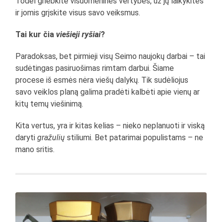
Todėl griebkite visuomenines vertybes, už jų laikykitės
ir jomis grįskite visus savo veiksmus.
Tai kur čia
viešieji ryšiai
?
Paradoksas, bet pirmieji visų Seimo naujokų darbai – tai
sudėtingas pasiruošimas rimtam darbui. Šiame
procese iš esmės nėra viešų dalykų. Tik sudėliojus
savo veiklos planą galima pradėti kalbėti apie vienų ar
kitų temų viešinimą.
Kita vertus, yra ir kitas kelias – nieko neplanuoti ir viską
daryti
gražulių
stiliumi. Bet patarimai populistams – ne
mano sritis.