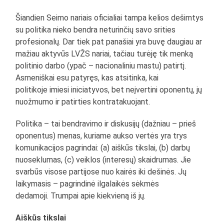
Šiandien Seimo nariais oficialiai tampa kelios dešimtys
su politika nieko bendra neturinčių savo srities
profesionalų. Dar tiek pat panašiai yra buvę daugiau ar
mažiau aktyvūs LVŽS nariai, tačiau turėję tik menką
politinio darbo (ypač – nacionaliniu mastu) patirtį.
Asmeniškai esu patyręs, kas atsitinka, kai
politikoje imiesi iniciatyvos, bet neįvertini oponentų, jų
nuožmumo ir patirties kontratakuojant.
Politika – tai bendravimo ir diskusijų (dažniau – prieš
oponentus) menas, kuriame aukso vertės yra trys
komunikacijos pagrindai: (a) aiškūs tikslai, (b) darbų
nuoseklumas, (c) veiklos (interesų) skaidrumas. Jie
svarbūs visose partijose nuo kairės iki dešinės. Jų
laikymasis – pagrindinė ilgalaikės sėkmės
dedamoji. Trumpai apie kiekvieną iš jų.
Aiškūs tikslai