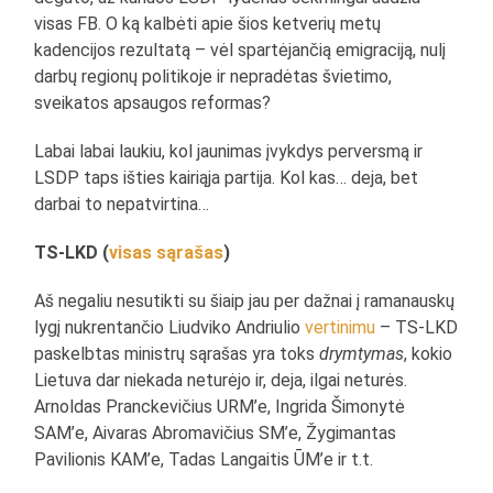
visas FB. O ką kalbėti apie šios ketverių metų
kadencijos rezultatą – vėl spartėjančią emigraciją, nulį
darbų regionų politikoje ir nepradėtas švietimo,
sveikatos apsaugos reformas?
Labai labai laukiu, kol jaunimas įvykdys perversmą ir
LSDP taps išties kairiąja partija. Kol kas… deja, bet
darbai to nepatvirtina…
TS-LKD (
visas sąrašas
)
Aš negaliu nesutikti su šiaip jau per dažnai į ramanauskų
lygį nukrentančio Liudviko Andriulio
vertinimu
– TS-LKD
paskelbtas ministrų sąrašas yra toks
drymtymas
, kokio
Lietuva dar niekada neturėjo ir, deja, ilgai neturės.
Arnoldas Pranckevičius URM’e, Ingrida Šimonytė
SAM’e, Aivaras Abromavičius SM’e, Žygimantas
Pavilionis KAM’e, Tadas Langaitis ŪM’e ir t.t.