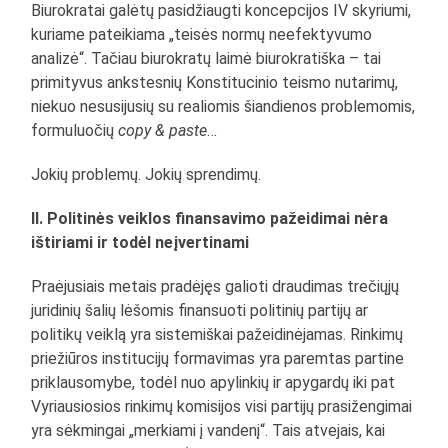
Biurokratai galėtų pasidžiaugti koncepcijos IV skyriumi,
kuriame pateikiama „teisės normų neefektyvumo
analizė“. Tačiau biurokratų laimė biurokratiška – tai
primityvus ankstesnių Konstitucinio teismo nutarimų,
niekuo nesusijusių su realiomis šiandienos problemomis,
formuluočių
copy & paste
…
Jokių problemų. Jokių sprendimų.
II. Politinės veiklos finansavimo pažeidimai nėra
ištiriami ir todėl neįvertinami
Praėjusiais metais pradėjęs galioti draudimas trečiųjų
juridinių šalių lėšomis finansuoti politinių partijų ar
politikų veiklą yra sistemiškai pažeidinėjamas. Rinkimų
priežiūros institucijų formavimas yra paremtas partine
priklausomybe, todėl nuo apylinkių ir apygardų iki pat
Vyriausiosios rinkimų komisijos visi partijų prasižengimai
yra sėkmingai „merkiami į vandenį“. Tais atvejais, kai