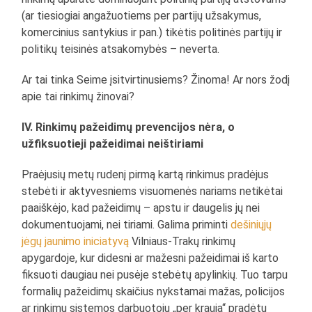
(ar tiesiogiai angažuotiems per partijų užsakymus,
komercinius santykius ir pan.) tikėtis politinės partijų ir
politikų teisinės atsakomybės – neverta.
Ar tai tinka Seime įsitvirtinusiems? Žinoma! Ar nors žodį
apie tai rinkimų žinovai?
IV. Rinkimų pažeidimų prevencijos nėra, o
užfiksuotieji pažeidimai neištiriami
Praėjusių metų rudenį pirmą kartą rinkimus pradėjus
stebėti ir aktyvesniems visuomenės nariams netikėtai
paaiškėjo, kad pažeidimų – apstu ir daugelis jų nei
dokumentuojami, nei tiriami. Galima priminti
dešiniųjų
jėgų jaunimo iniciatyvą
Vilniaus-Trakų rinkimų
apygardoje, kur didesni ar mažesni pažeidimai iš karto
fiksuoti daugiau nei pusėje stebėtų apylinkių. Tuo tarpu
formalių pažeidimų skaičius nykstamai mažas, policijos
ar rinkimų sistemos darbuotojų „per kraują“ pradėtų