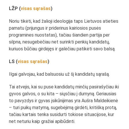
LŽP (
visas sąrašas
)
Noriu tikėti, kad žalioji ideologija taps Lietuvos atieties
pamatu (prijungus ir priderinus kairiosios pusės
programines nuostatas), tačiau šiandien partija per
silpna, nesugebėčiau net surinkti penkių kandidatų,
kuriuos būčiau girdėjęs ir galėčiau patikėti savo balsą.
LS (
visas sąrašas
)
Ilgai galvojau, kad balsuosiu už šį kandidatų sąrašą.
Tai atvejis, kai su puse kandidatų minčių pasirašyčiau iki
gyvos galvos, o su kita – siųsčiau į durnyną. Geriausias
to pavyzdys ir gyvas įsikūnijimas yra Aušra Maldeikienė
– turi puikų matymą, sugebėjimą girdėti, kritišką protą,
tačiau kartais tenka susidurti tokiose situacijose, kur
net neturiu kaip gražiai apibūdinti.