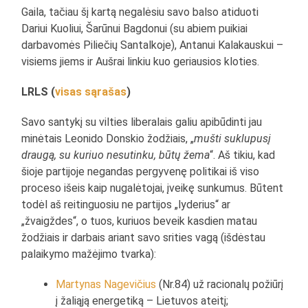
Gaila, tačiau šį kartą negalėsiu savo balso atiduoti
Dariui Kuoliui, Šarūnui Bagdonui (su abiem puikiai
darbavomės Piliečių Santalkoje), Antanui Kalakauskui –
visiems jiems ir Aušrai linkiu kuo geriausios kloties.
LRLS (
visas sąrašas
)
Savo santykį su vilties liberalais galiu apibūdinti jau
minėtais Leonido Donskio žodžiais, „
mušti suklupusį
draugą, su kuriuo nesutinku, būtų žema
“. Aš tikiu, kad
šioje partijoje negandas pergyvenę politikai iš viso
proceso išeis kaip nugalėtojai, įveikę sunkumus. Būtent
todėl aš reitinguosiu ne partijos „lyderius“ ar
„žvaigždes“, o tuos, kuriuos beveik kasdien matau
žodžiais ir darbais ariant savo srities vagą (išdėstau
palaikymo mažėjimo tvarka):
Martynas Nagevičius
(Nr.84) už racionalų požiūrį
į žaliąją energetiką – Lietuvos ateitį;