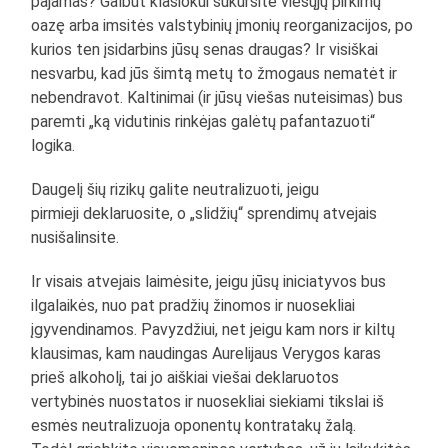
pajamas? Galbūt klasiokui sukursite viešųjų pirkimų
oazę arba imsitės valstybinių įmonių reorganizacijos, po
kurios ten įsidarbins jūsų senas draugas? Ir visiškai
nesvarbu, kad jūs šimtą metų to žmogaus nematėt ir
nebendravot. Kaltinimai (ir jūsų viešas nuteisimas) bus
paremti „ką vidutinis rinkėjas galėtų pafantazuoti“
logika.
Daugelį šių rizikų galite neutralizuoti, jeigu
pirmieji deklaruosite, o „slidžių“ sprendimų atvejais
nusišalinsite.
Ir visais atvejais laimėsite, jeigu jūsų iniciatyvos bus
ilgalaikės, nuo pat pradžių žinomos ir nuosekliai
įgyvendinamos. Pavyzdžiui, net jeigu kam nors ir kiltų
klausimas, kam naudingas Aurelijaus Verygos karas
prieš alkoholį, tai jo aiškiai viešai deklaruotos
vertybinės nuostatos ir nuosekliai siekiami tikslai iš
esmės neutralizuoja oponentų kontratakų žalą.