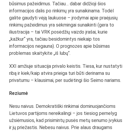
būsimus pažeidimus. Tačiau… dabar didžioji šios
informacijos dalis po rinkimų yra sunaikinama. Todėl
galite gaudyti vėją laukuose – įrodymai apie praėjusių
rinkimų pažeidimus yra sėkmingai sunaikinti (gera to
iliustracija – tai VRK posėdžių vaizdo įrašai, kurie
„kažkur“ yra, tačiau besidomintys niekaip tos
informacijos negauna). O prognozes apie būsimas
problemas skaitykite „iš lubų“.
XXI amžiuje situacija privalo keistis. Tiesa, kur nustatyti
ribą ir kiek/kaip atvira prieiga turi būti derinama su
privatumu – klausimai, per sudėtingi šio Seimo nariams.
Reziumė
Nesu naivus. Demokratiški rinkimai dominuojančioms
Lietuvos partijoms nereikalingi – jos tiesiog pernelyg
užsiėmusios, kad prisimintų pusės metų senumo įvykius
ir jų priežastis. Nebesu naivus. Prie alaus draugams