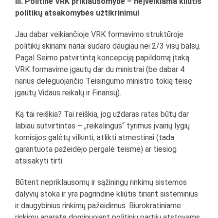
III. Politinė VRK priklausomybė – neįveikiama kliūtis
politikų atsakomybės užtikrinimui
Jau dabar veikiančioje VRK formavimo struktūroje
politikų skiriami nariai sudaro daugiau nei 2/3 visų balsų.
Pagal Seimo patvirtintą koncepciją papildomą įtaką
VRK formavime įgautų dar du ministrai (be dabar 4
narius deleguojančio Teisingumo ministro tokią teisę
įgautų Vidaus reikalų ir Finansų).
Ką tai reiškia? Tai reiškia, jog uždaras ratas būtų dar
labiau sutvirtintas – „reikalingus“ tyrimus įvairių lygių
komisijos galėtų vilkinti, atlikti atmestinai (tada
garantuota pažeidėjo pergalė teisme) ar tiesiog
atsisakyti tirti.
Būtent nepriklausomų ir sąžiningų rinkimų sistemos
dalyvių stoka ir yra pagrindinė kliūtis tiriant sisteminius
ir daugybinius rinkimų pažeidimus. Biurokratiniame
rinkimų aparate dominuojant politinių partijų atstovams