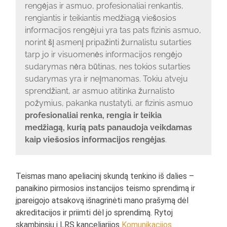
rengėjas ir asmuo, profesionaliai renkantis,
rengiantis ir teikiantis medžiagą viešosios
informacijos rengėjui yra tas pats fizinis asmuo,
norint šį asmenį pripažinti žurnalistu sutarties
tarp jo ir visuomenės informacijos rengėjo
sudarymas nėra būtinas, nes tokios sutarties
sudarymas yra ir neįmanomas. Tokiu atveju
sprendžiant, ar asmuo atitinka žurnalisto
požymius, pakanka nustatyti, ar fizinis asmuo
profesionaliai renka, rengia ir teikia
medžiagą, kurią pats panaudoja veikdamas
kaip viešosios informacijos rengėjas
.
Teismas mano apeliacinį skundą tenkino iš dalies –
panaikino pirmosios instancijos teismo sprendimą ir
įpareigojo atsakovą išnagrinėti mano prašymą dėl
akreditacijos ir priimti dėl jo sprendimą. Rytoj
skambinsiu į LRS kanceliarijos
Komunikacijos