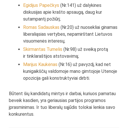
Egidijus Papečkys
(Nr.141) už dalykines
diskusijas apie krašto apsaugą, daug kur
sutampantį požiūrį;
Romas Sadauskas
(Nr.20) už nuosekliai ginamas
liberaliąsias vertybes, nepamirštant Lietuvos
visuomenės interesų;
Skirmantas Tumelis
(Nr.98) už sveiką protą
ir tinklaraštijos atstovavimą;
Marijus Kaukėnas
(Nr.16) už pavyzdį, kad net
kunigaikščių valdomoje mano gimtojoje Utenoje
opozicija gali konstruktyviai dirbti.
Būtent šių kandidatų mintys ir darbai, kuriuos pamatau
beveik kasdien, yra geriausias partijos programos
įprasminimas. Ir tuo liberalų sąjūdis tolokai lenkia savo
konkurentus.