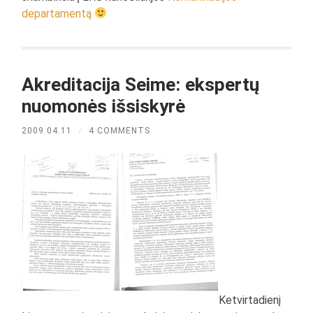
departamentą
Akreditacija Seime: ekspertų
nuomonės išsiskyrė
2009.04.11
/
4 COMMENTS
Ketvirtadienį