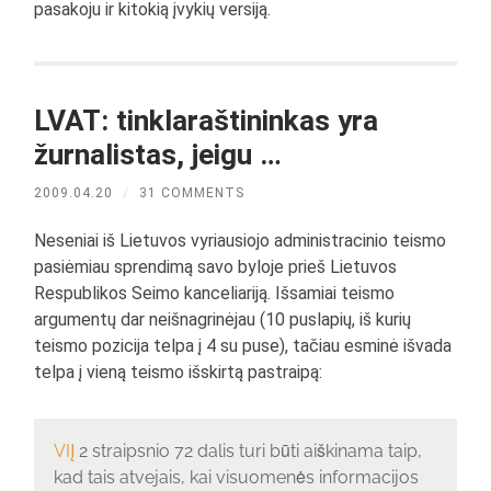
pasakoju ir kitokią įvykių versiją.
LVAT: tinklaraštininkas yra
žurnalistas, jeigu …
2009.04.20
/
31 COMMENTS
Neseniai iš Lietuvos vyriausiojo administracinio teismo
pasiėmiau sprendimą savo byloje prieš Lietuvos
Respublikos Seimo kanceliariją. Išsamiai teismo
argumentų dar neišnagrinėjau (10 puslapių, iš kurių
teismo pozicija telpa į 4 su puse), tačiau esminė išvada
telpa į vieną teismo išskirtą pastraipą:
VIĮ
2 straipsnio 72 dalis turi būti aiškinama taip,
kad tais atvejais, kai visuomenės informacijos