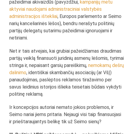
pažeidimai akivaizdūs (pavyzdžiui,
kampanijų metu
aktyviai naudojami administraciniai valstybės
administracijos ištekliai
, Europos parlemento ar Seimo
narių kanceliarinės lėšos), bendru nerašytu politinių
partijų delegatų sutarimu pažeidimai ignoruojami ir
netiriami.
Net ir tais atvejais, kai grubiai pažeidžiamas draudimas
partijų veiklą finansuoti juridinių asmenų lėšomis, tyrimai
stringa ir, nepaisant garsių pareiškimų,
nemokamų dešrų
dalinimo
, identiškai skambančių asociacijų (ar VšĮ)
panaudojimas, paslėptos reklamos tiražavimo per
savus leidinius istorijos išlieka teisėtais būdais vykdyti
politinę reklamą.
Ir koncepcijos autoriai nemato jokios problemos, ir
Seimo nariai jiems pritaria. Nejaugi visi taip finansuojasi
ir prieštaraujantys belikę tik už Seimo sienų?