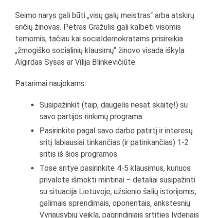
Seimo narys gali būti „visų galų meistras“ arba atskirų
sričių žinovas. Petras Gražulis gali kalbėti visomis
temomis, tačiau kai socialdemokratams prisireikia
„žmogiško socialinių klausimų“ žinovo visada iškyla
Algirdas Sysas ar Vilija Blinkevičiūtė.
Patarimai naujokams:
Susipažinkit (taip, daugelis nesat skaitę!) su
savo partijos rinkimų programa.
Pasirinkite pagal savo darbo patirtį ir interesų
sritį labiausiai tinkančias (ir patinkančias) 1-2
sritis iš šios programos.
Tose sritye pasirinkite 4-5 klausimus, kuriuos
privalote išmokti mintinai – detaliai susipažinti
su situacija Lietuvoje, užsienio šalių istorijomis,
galimais sprendimais, oponentais, ankstesnių
Vyriausybių veikla, pagrindiniais srtities lyderiais