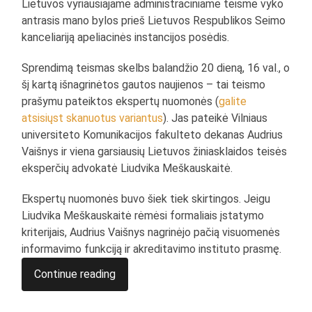
Lietuvos vyriausiajame administraciniame teisme vyko
antrasis mano bylos prieš Lietuvos Respublikos Seimo
kanceliariją apeliacinės instancijos posėdis.
Sprendimą teismas skelbs balandžio 20 dieną, 16 val., o
šį kartą išnagrinėtos gautos naujienos – tai teismo
prašymu pateiktos ekspertų nuomonės (
galite
atsisiųst skanuotus variantus
). Jas pateikė Vilniaus
universiteto Komunikacijos fakulteto dekanas Audrius
Vaišnys ir viena garsiausių Lietuvos žiniasklaidos teisės
eksperčių advokatė Liudvika Meškauskaitė.
Ekspertų nuomonės buvo šiek tiek skirtingos. Jeigu
Liudvika Meškauskaitė rėmėsi formaliais įstatymo
kriterijais, Audrius Vaišnys nagrinėjo pačią visuomenės
informavimo funkciją ir akreditavimo instituto prasmę.
Continue reading