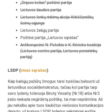
„Drąsos kelias“ politinė partija
Lietuvos liaudies partija
Lietuvos lenkų rinkimų akcija-Krikščioniškų
šeimų sąjunga
Lietuvos žaliųjų partija
Politinė partija „Lietuvos sąrašas“
Antikorupcinė N. Puteikio ir K. Krivicko koalicija
(Lietuvos centro partija, Lietuvos pensininkų
partiją)
LSDP (
visas sąrašas
)
Kaip kairiųjų pažiūrų žmogus tarsi turėčiau balsuoti už
lietuviškus socialdemokratus, tačiau kol partija tarp
savo lyderių toleruoja Birutę Vėsaitę (Nr.18) arba Nr.5
įrašo niekada negirdėtą politikę, tai man nepriimtina. Aš
jau nekalbu apie tuos šaukštus viešosios komunikacijos
deguto, už kuriuos LSDP lyderius sėkmingai audžia