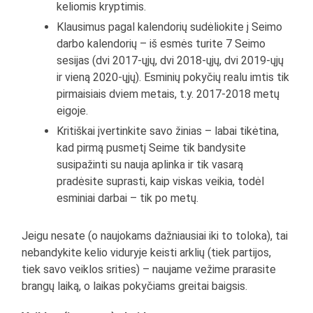
keliomis kryptimis.
Klausimus pagal kalendorių sudėliokite į Seimo
darbo kalendorių – iš esmės turite 7 Seimo
sesijas (dvi 2017-ųjų, dvi 2018-ųjų, dvi 2019-ųjų
ir vieną 2020-ųjų). Esminių pokyčių realu imtis tik
pirmaisiais dviem metais, t.y. 2017-2018 metų
eigoje.
Kritiškai įvertinkite savo žinias – labai tikėtina,
kad pirmą pusmetį Seime tik bandysite
susipažinti su nauja aplinka ir tik vasarą
pradėsite suprasti, kaip viskas veikia, todėl
esminiai darbai – tik po metų.
Jeigu nesate (o naujokams dažniausiai iki to toloka), tai
nebandykite kelio viduryje keisti arklių (tiek partijos,
tiek savo veiklos srities) – naujame vežime prarasite
brangų laiką, o laikas pokyčiams greitai baigsis.