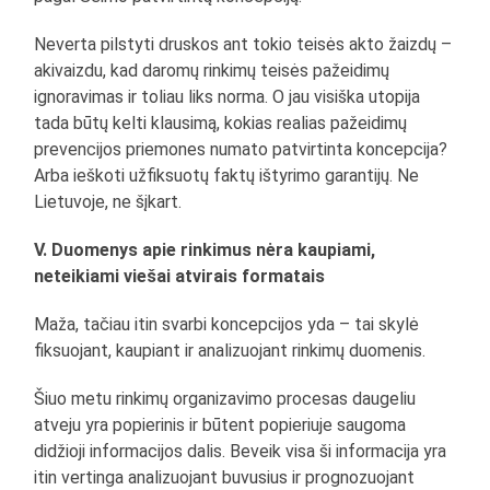
Neverta pilstyti druskos ant tokio teisės akto žaizdų –
akivaizdu, kad daromų rinkimų teisės pažeidimų
ignoravimas ir toliau liks norma. O jau visiška utopija
tada būtų kelti klausimą, kokias realias pažeidimų
prevencijos priemones numato patvirtinta koncepcija?
Arba ieškoti užfiksuotų faktų ištyrimo garantijų. Ne
Lietuvoje, ne šįkart.
V. Duomenys apie rinkimus nėra kaupiami,
neteikiami viešai atvirais formatais
Maža, tačiau itin svarbi koncepcijos yda – tai skylė
fiksuojant, kaupiant ir analizuojant rinkimų duomenis.
Šiuo metu rinkimų organizavimo procesas daugeliu
atveju yra popierinis ir būtent popieriuje saugoma
didžioji informacijos dalis. Beveik visa ši informacija yra
itin vertinga analizuojant buvusius ir prognozuojant