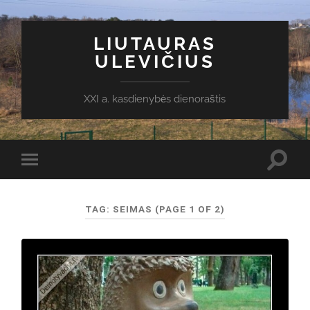
LIUTAURAS
ULEVIČIUS
XXI a. kasdienybės dienoraštis
Toggl
Toggle
search
mobile
field
menu
TAG:
SEIMAS
(PAGE 1 OF 2)