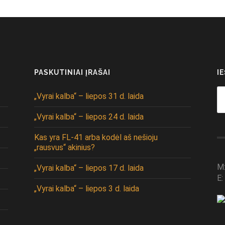
PASKUTINIAI ĮRAŠAI
I
Se
„Vyrai kalba“ – liepos 31 d. laida
fo
„Vyrai kalba“ – liepos 24 d. laida
Kas yra FL-41 arba kodėl aš nešioju
„rausvus“ akinius?
M
„Vyrai kalba“ – liepos 17 d. laida
E:
„Vyrai kalba“ – liepos 3 d. laida