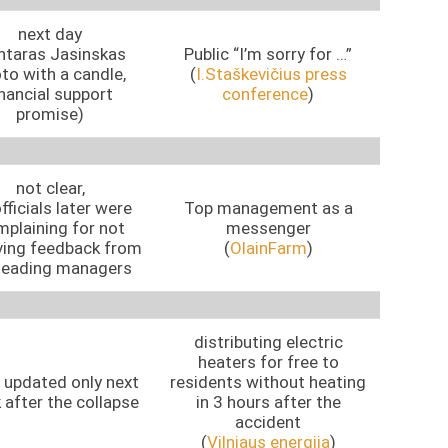
next day
ntaras Jasinskas
Public “I’m sorry for …”
to with a candle,
(
I.Staškevičius press
inancial support
conference
)
promise)
not clear,
fficials later were
Top management as a
plaining for not
messenger
ving feedback from
(
OlainFarm
)
 leading managers
distributing electric
heaters for free to
updated only next
residents without heating
after the collapse
in 3 hours after the
accident
(
Vilniaus energija
)