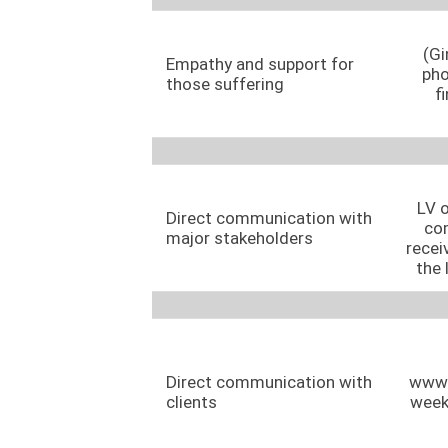
(Gi
Empathy and support for
pho
those suffering
f
LV o
Direct communication with
com
major stakeholders
recei
the
Direct communication with
www 
clients
week 