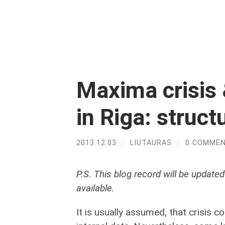
Maxima crisis
in Riga: struc
2013.12.03
/
LIUTAURAS
/
0 COMME
P.S. This blog record will be updat
available.
It is usually assumed, that crisis