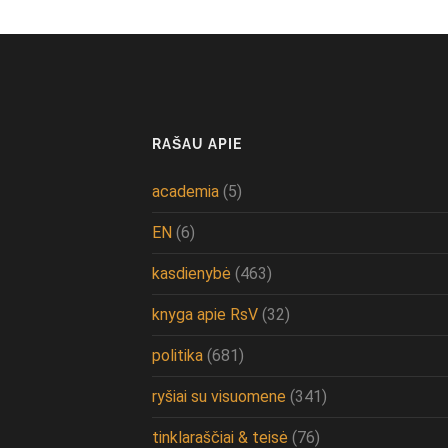
RAŠAU APIE
academia
(5)
EN
(6)
kasdienybė
(463)
knyga apie RsV
(32)
politika
(681)
ryšiai su visuomene
(341)
tinklaraščiai & teisė
(76)