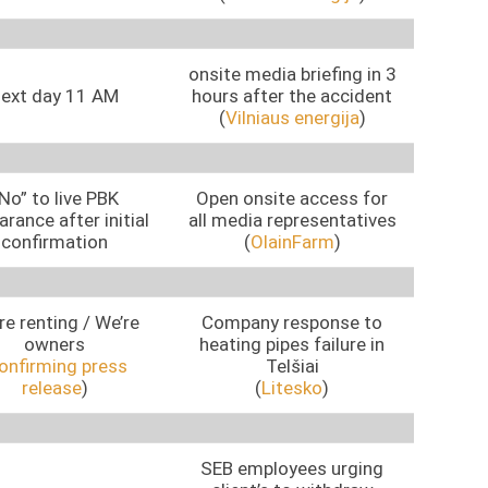
onsite media briefing in 3
ext day 11 AM
hours after the accident
(
Vilniaus energija
)
No” to live PBK
Open onsite access for
rance after initial
all media representatives
confirmation
(
OlainFarm
)
re renting / We’re
Company response to
owners
heating pipes failure in
onfirming press
Telšiai
release
)
(
Litesko
)
SEB employees urging