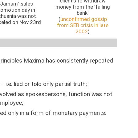
client’s to withdraw
“Jamam” sales
money from the ‘falling
romotion day in
bank’
thuania was not
(
unconfirmed gossip
celed on Nov 23rd
from SEB crisis in late
2002
)
principles Maxima has consistently repeated
 i.e. lied or told only partial truth;
olved as spokespersons, function was not
employee;
sed only in a form of monetary payments.