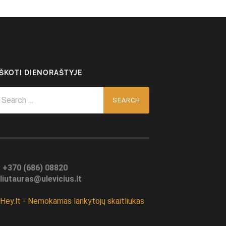
EŠKOTI DIENORAŠTYJE
arch
r:
:
+370 (686) 08820
liutauras@ulevicius.lt