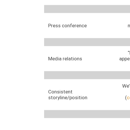
Press conference
n
“
Media relations
appea
We’
Consistent
storyline/position
(
c