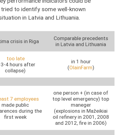
key performance indicators could be
 tried to identify some well-known
tuation in Latvia and Lithuania.
Comparable precedents
ima crisis in Riga
in Latvia and Lithuania
too late
in 1 hour
3-4 hours after
(
OlainFarm
)
collapse)
one person + (in case of
least 7 employees
top level emergency) top
made public
maneger
arences during the
(explosions in Mažeikiai
first week
oil refinery in 2001, 2008
and 2012, fire in 2006)