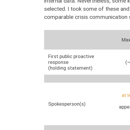
internal data. Nevertheless, some 
selected. I took some of these and
comparable crisis communication si
Max
First public proactive
response
(~
(holding statement)
at 
Spokesperson(s)
appe