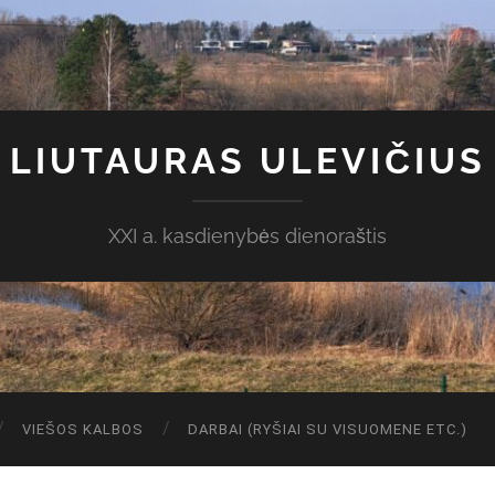
LIUTAURAS ULEVIČIUS
XXI a. kasdienybės dienoraštis
VIEŠOS KALBOS
DARBAI (RYŠIAI SU VISUOMENE ETC.)