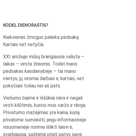
KODĖL DIENORAŠTIS?
Kiekvienas žmogus palieka pėdsaką.
Kartais net netyčia.
XXI amžiuje mūsų brangiausia valiuta –
laikas – virsta žiniomis. Todėl mano
pėdsakas kasdienybėje – tai mano
mintys, jų virsmai darbais ir, kartais, net
pokyčiais toliau nei aš pats.
Viešumo baimė ir iššūkiai nėra ir negali
virsti kliūtimis, kurios mus varžo ir riboja.
Privatumo mažėjimas yra kaina, kurią
privalome sumokėti, jeigu informacinėje
visuomenėje norime išlikti laisvi ir,
svarbiausia, sąžiningi prieš patys save.