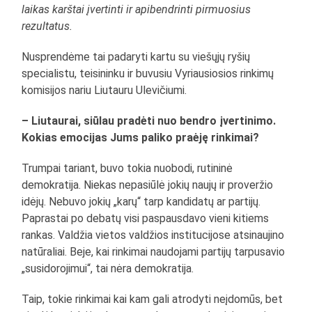
laikas karštai įvertinti ir apibendrinti pirmuosius
rezultatus.
Nusprendėme tai padaryti kartu su viešųjų ryšių
specialistu, teisininku ir buvusiu Vyriausiosios rinkimų
komisijos nariu Liutauru Ulevičiumi.
– Liutaurai, siūlau pradėti nuo bendro įvertinimo.
Kokias emocijas Jums paliko praėję rinkimai?
Trumpai tariant, buvo tokia nuobodi, rutininė
demokratija. Niekas nepasiūlė jokių naujų ir proveržio
idėjų. Nebuvo jokių „karų“ tarp kandidatų ar partijų.
Paprastai po debatų visi paspausdavo vieni kitiems
rankas. Valdžia vietos valdžios institucijose atsinaujino
natūraliai. Beje, kai rinkimai naudojami partijų tarpusavio
„susidorojimui“, tai nėra demokratija.
Taip, tokie rinkimai kai kam gali atrodyti neįdomūs, bet