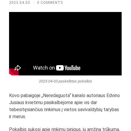
2023.04.03
/
0 COMMENTS
2023-04-03 paskelbtas pokalbis
Kovo pabaigoje „Neredaguota“ kanalo autoriaus Edvino
Jusiaus kvietimu pasikalbėjome apie vis dar
tebesitęsiančius rinkimus į vietos savivaldybių tarybas
ir merus.
Pokalbis sukosi apie rinkimų pinigus, jų amžiną trūkumą,