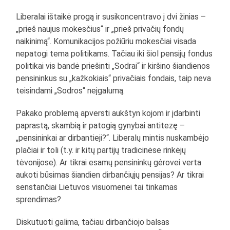
Liberalai ištaikė progą ir susikoncentravo į dvi žinias –
„prieš naujus mokesčius“ ir „prieš privačių fondų
naikinimą“. Komunikacijos požiūriu mokesčiai visada
nepatogi tema politikams. Tačiau iki šiol pensijų fondus
politikai vis bandė priešinti „Sodrai“ ir kiršino šiandienos
pensininkus su „kažkokiais“ privačiais fondais, taip neva
teisindami „Sodros“ neįgalumą.
Pakako problemą apversti aukštyn kojom ir įdarbinti
paprastą, skambią ir patogią gynybai antitezę –
„pensininkai ar dirbantieji?“. Liberalų mintis nuskambėjo
plačiai ir toli (t.y. ir kitų partijų tradicinėse rinkėjų
tėvonijose). Ar tikrai esamų pensininkų gėrovei verta
aukoti būsimas šiandien dirbančiųjų pensijas? Ar tikrai
senstančiai Lietuvos visuomenei tai tinkamas
sprendimas?
Diskutuoti galima, tačiau dirbančiojo balsas