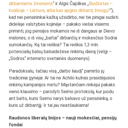
dirbantiems žmonėms
“ ir Algis Čaplikas „
Biudžetas –
koalicija – Lietuva, arba kas apgins dirbantį žmogų?
“),
kad nei pensininkai kažką užsidirbo, nei tie pinigai sudėti
didelėje valstybės kojinėje – pakako viešai visiems
priminti, jog pensijos mokamos ne iš dangaus ar Dievo
malonės, o iš visų „baltai“ dirbančių ir mokesčius Sodrai
sumokančių. Ką tai reiškia? Tai reiškia 1,3 mln.
potencialių balsų balsadėžėse rinkimų dieną (vėlgi –
„Sodros“ interneto svetainės duomenys).
Paradoksalu, tačiau visą „darbo liaudį“ pamiršo jų
tradiciniai gynėjai. Ar tai ne Achilo kulnas prasidėjusios
rinkimų kampanijos metu? Mąstančiam rinkėjui pakaks
vieno klausimo – parodyti Seimo protokolą, kur juodu
ant balto, kuris Seimo narys balsavo už pensininką, o
kuris už dirbantįjį. Ir tai jau neatšaukiama!
Raudonos liberalų linijos – nauji mokesčiai, pensijų
fondai