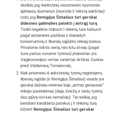
skelbia, jog išankstinių visuomenės nuomonės
apklausų duomenys (nuoroda š tekstą aukščiau)
rodo, jog
Remigijus Šimašius turi gerokai
didesnes galimybes patekti į antrąjį turą
.
Todėl negalime rizikuoti I rinkimų ture balsuoti
pagal asmenines pažiūras ir išskaidyti
konservatorių ir liberalų sąjūdžio rinkėjų balsus.
Privalome rinktis vieną, nes kitu atveju (pagal
tuos pačius
noname
tyrimus) įmanomas yra
tragikomedijos vertas variantas Artūras Zuokas
prieš Valdemarą Tomaševskį.
Kiek prisimenu iš ankstesnių tyrimų nagrinėjimo,
liberalų sąjūdis (ir Remigijus Šimašius) visada yra
gerokai dažniau minimas kaip „antras geriausias“
rinkėjo pasirinkimas (deja, šviežių ir viešų tyrimų
šiuo pjūviu kol kas nemačiau). Tai reiškia, jog
bendram kandidatui patekus į II rinkimų turą
būtent
Remigijus Šimašius turi gerokai