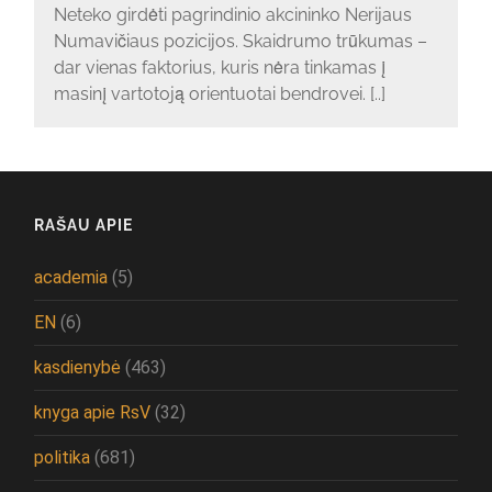
Neteko girdėti pagrindinio akcininko Nerijaus
Numavičiaus pozicijos. Skaidrumo trūkumas –
dar vienas faktorius, kuris nėra tinkamas į
masinį vartotoją orientuotai bendrovei. [..]
RAŠAU APIE
academia
(5)
EN
(6)
kasdienybė
(463)
knyga apie RsV
(32)
politika
(681)