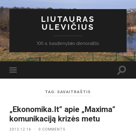
LIUTAURAS
ULEVIČIUS
XXI a. kasdienybės dienoraštis
Toggl
Toggle
search
mobile
field
menu
TAG:
SAVAITRAŠTIS
„Ekonomika.lt“ apie „Maxima“
komunikaciją krizės metu
2013.12.16
/
0 COMMENTS