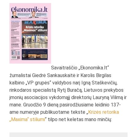
Savaitraščio „Ekonomika.lt“
žurnalistai Giedrė Sankauskaitė ir Karolis Birgilas
kalbino „VP grupės“ valdybos narį Igną Staškevičių,
rinkodaros specialistą Rytį Buračą, Lietuvos prekybos
įmonių asociacijos vykdomąjį direktorių Lauryną Vilimą ir
mane. Gruodžio 9 dieną pasirodžiusiame leidinio 137-
ame numeryje publikuotame tekste „
Krizės retorika
„Maxima“ stiliumi
“ tilpo net keletas mano minčių: