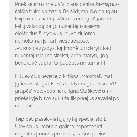
Prieš kelerius metus Vilniaus centre žiemą nuo
šalčio trūko vamzdis. Be šildymo liko daugiau
kaip šimtas namų. „Vilniaus energija“ jau po
kelių valandų dalijo nukentėjusiesiems
elektrinius šildytuvus, buvo siūloma
nemokamai įsikurti viešbučiuose.
„Puikus pavyzdys, ką įmonė turi daryti, kad
nukentėjusieji neįsižeistų arba matytų, jog
bendrovė supranta padėties rimtumą [..]
L. Ulevičius negailėjo kritikos „Maximai“, mat,
įgriuvus stogui, krizės valdymo grupė su „VP
grupės“ valdybos nariu Ignu Staškevičiumi
priešakyje buvo sukurta tik praėjus savaitei po
nelaimės. [..]
Taip pat, pasak viešųjų ryšių specialisto L.
Ulevičiaus, nebuvo galima nepastebėti
miglotos įmonės pozicijos, kai jos pačios