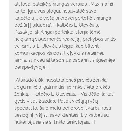
atstovai pateikė skirtingas versijas. „Maxima“ iš
karto, įgriuvus stogui, nesuvaldė savo
kalbėtojų. Jie viešajai erdvei perteikė skirtingą
požiūrį į situaciją“, – kalbėjo L. Ulevičius.
Pasak jo, skirtingai perteikta istorija lėmė
neigiamą visuomenės reakciją į prekybos tinklo
veiksmus. L. Ulevičius teigia, kad būtent
komunikacijos klaidos, tik įvykus nelaimei,
lemia, sunkiau atitaisomus padarinius ilgesnėje
perspektyvoje. [..]
„Atsirado aiški nuostata prieš prekės ženklą.
Jeigu rinkėjai gali rinktis, jie rinksis kitą prekės
ženklą, – kalbėjo L. Ulevičius. – Vis dėlto, laikas
gydo visas žaizdas.“ Pasak viešųjų ryšių
specialisto, šiuo metu bendrovei svarbu rasti
tiesioginį ryšį su savo klientais, t. y. kalbėti su
nukentėjusiaisiais, tinklo lankytojais. [..]