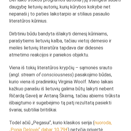
daugybę lietuvių autorių, kurių kūrybos kokybė net
nepanaši į to paties laikotarpio ar stiliaus pasaulio
literatūros kūrinius.
Dirbtiniu būdu bandyta išlaikyti dėmesį kūriniams,
parašytiems lietuvių kalba, tačiau vietoj dėmesio ir
meilės lietuvių literatūra tapdava dar didesnės
atmetimo reakcijos ir paniekos objektu.
Viena iš tokių literatūros krypčių – sąmonės srauto
(angl.
stream of consciousness
) pasakojimo būdas,
kurio viena iš pradininkių Virginia Woolf. Mano laikais
kažkuo panašiu iš lietuvių galima būtų laikyti nebent
Ričardą Gavelį ar Antaną Škėmą, tačiau abiems trūksta
išbaigtumo ir sugebėjimo tą patį rezultatą pasiekti
švariai, subtiliai britiškai.
Todėl ačiū „Pegasui“, kurio klasikos serija (
nuoroda,
„Ponia Delovėj“ dabar 10,79€
) netyčia privertė