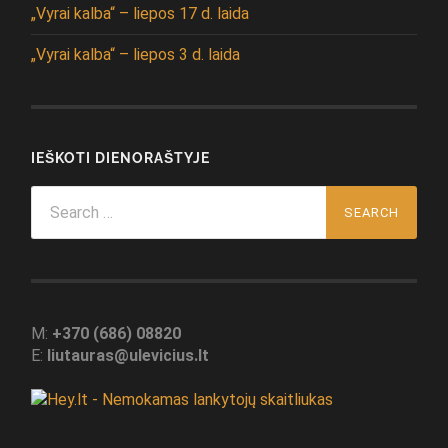
„Vyrai kalba“ – liepos 17 d. laida
„Vyrai kalba“ – liepos 3 d. laida
IEŠKOTI DIENORAŠTYJE
Search
for:
M:
+370 (686) 08820
E:
liutauras@ulevicius.lt