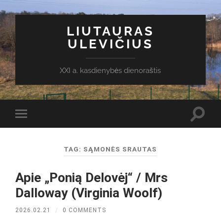
LIUTAURAS
ULEVIČIUS
XXI a. kasdienybės dienoraštis
Toggl
Toggle
search
mobile
field
menu
TAG:
SĄMONĖS SRAUTAS
Apie „Ponią Delovėj“ / Mrs
Dalloway (Virginia Woolf)
2026.02.21
/
0 COMMENTS