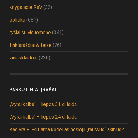
knyga apie RsV
(32)
politika
(681)
ryšiai su visuomene
(341)
tinklaraščiai & teisė
(76)
žiniasklaidoje
(230)
PASKUTINIAI ĮRAŠAI
„Vyrai kalba“ – liepos 31 d. laida
„Vyrai kalba“ – liepos 24 d. laida
Kas yra FL-41 arba kodėl aš nešioju „rausvus“ akinius?