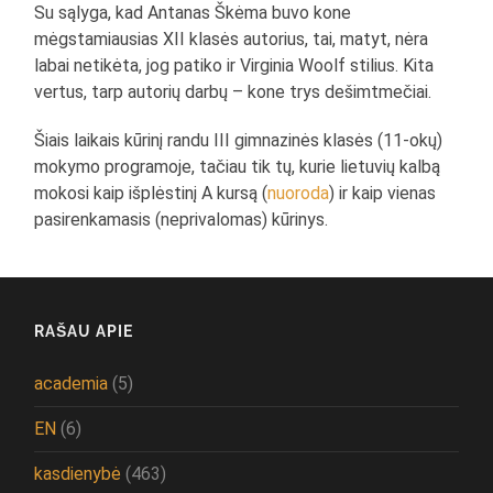
Su sąlyga, kad Antanas Škėma buvo kone
mėgstamiausias XII klasės autorius, tai, matyt, nėra
labai netikėta, jog patiko ir Virginia Woolf stilius. Kita
vertus, tarp autorių darbų – kone trys dešimtmečiai.
Šiais laikais kūrinį randu III gimnazinės klasės (11-okų)
mokymo programoje, tačiau tik tų, kurie lietuvių kalbą
mokosi kaip išplėstinį A kursą (
nuoroda
) ir kaip vienas
pasirenkamasis (neprivalomas) kūrinys.
RAŠAU APIE
academia
(5)
EN
(6)
kasdienybė
(463)