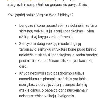
atsigręžti ir susipažinti su geriausiais pavyzdžiais.
Kokį įspūdį paliko Virginia Woolf kūrinys?
Lengvas ir kone nepastebimas šokinėjimas tarp
skirtingų veikėjų ir jų istorijų pasakojimo – vien
už šį potyrį knyga verta dėmesio.
Santykinai daug veikėjų ir sudėtinga jų
tarpusavio santykių struktūra kone pusę kūrinio
neleidžia susitelkti į pasakojimą, o tenka bandyti
prisiminti ir kone užsirašinėti, kas yra kas ir ką
daro.
Knyga netolygi savo pasakojimo stiliaus
nuoseklumu – pirmasis trečdalis yra labiau
išbaigtas, vidurys įsivelia į istorijos detalių
atskleidimus, o pabaiga gana nuspėjama ir
nebenustebina veikėjų įžvalgomis.