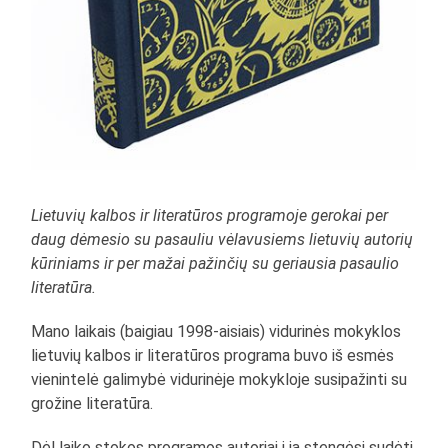
Lietuvių kalbos ir literatūros programoje gerokai per
daug dėmesio su pasauliu vėlavusiems lietuvių autorių
kūriniams ir per mažai pažinčių su geriausia pasaulio
literatūra.
Mano laikais (baigiau 1998-aisiais) vidurinės mokyklos
lietuvių kalbos ir literatūros programa buvo iš esmės
vienintelė galimybė vidurinėje mokykloje susipažinti su
grožine literatūra.
Dėl laiko stokos programos autoriai į ją stengėsi sudėti