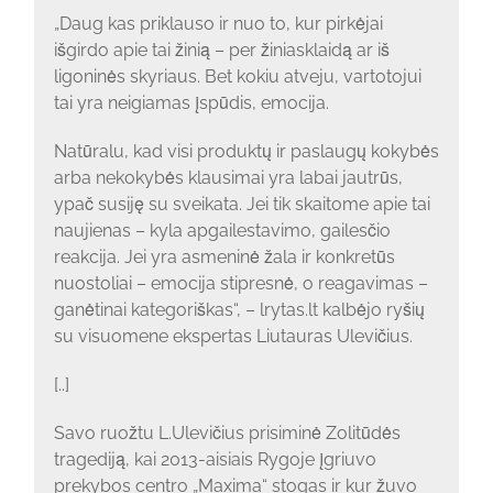
„Daug kas priklauso ir nuo to, kur pirkėjai
išgirdo apie tai žinią – per žiniasklaidą ar iš
ligoninės skyriaus. Bet kokiu atveju, vartotojui
tai yra neigiamas įspūdis, emocija.
Natūralu, kad visi produktų ir paslaugų kokybės
arba nekokybės klausimai yra labai jautrūs,
ypač susiję su sveikata. Jei tik skaitome apie tai
naujienas – kyla apgailestavimo, gailesčio
reakcija. Jei yra asmeninė žala ir konkretūs
nuostoliai – emocija stipresnė, o reagavimas –
ganėtinai kategoriškas“, – lrytas.lt kalbėjo ryšių
su visuomene ekspertas Liutauras Ulevičius.
[..]
Savo ruožtu L.Ulevičius prisiminė Zolitūdės
tragediją, kai 2013-aisiais Rygoje įgriuvo
prekybos centro „Maxima“ stogas ir kur žuvo