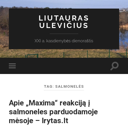
LIUTAURAS
ULEVIČIUS
XXI a. kasdienybės dienoraštis
Toggl
Toggle
search
mobile
field
menu
TAG:
SALMONELĖS
Apie „Maxima“ reakciją į
salmoneles parduodamoje
mėsoje – lrytas.lt