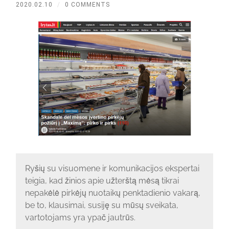
2020.02.10
/
0 COMMENTS
Ryšių su visuomene ir komunikacijos ekspertai
teigia, kad žinios apie užterštą mėsą tikrai
nepakėlė pirkėjų nuotaikų penktadienio vakarą,
be to, klausimai, susiję su mūsų sveikata,
vartotojams yra ypač jautrūs.