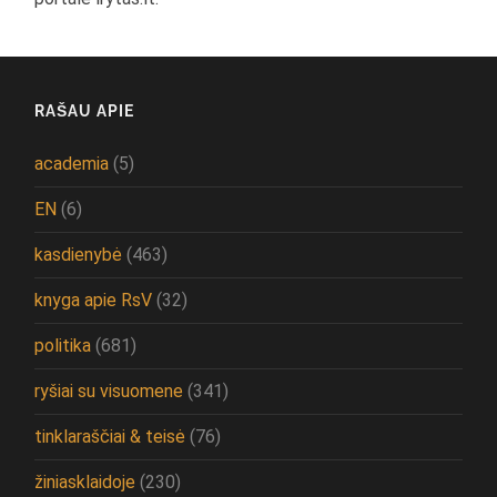
RAŠAU APIE
academia
(5)
EN
(6)
kasdienybė
(463)
knyga apie RsV
(32)
politika
(681)
ryšiai su visuomene
(341)
tinklaraščiai & teisė
(76)
žiniasklaidoje
(230)