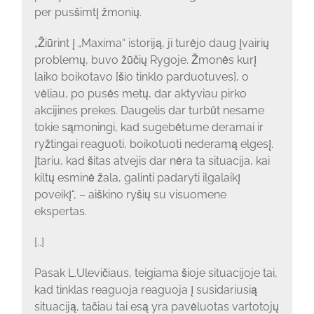
per pusšimtį žmonių.
„Žiūrint į „Maxima“ istoriją, ji turėjo daug įvairių
problemų, buvo žūčių Rygoje. Žmonės kurį
laiko boikotavo [šio tinklo parduotuves], o
vėliau, po pusės metų, dar aktyviau pirko
akcijines prekes. Daugelis dar turbūt nesame
tokie sąmoningi, kad sugebėtume deramai ir
ryžtingai reaguoti, boikotuoti nederamą elgesį.
Įtariu, kad šitas atvejis dar nėra ta situacija, kai
kiltų esminė žala, galinti padaryti ilgalaikį
poveikį“, – aiškino ryšių su visuomene
ekspertas.
[..]
Pasak L.Ulevičiaus, teigiama šioje situacijoje tai,
kad tinklas reaguoja reaguoja į susidariusią
situaciją, tačiau tai esą yra pavėluotas vartotojų