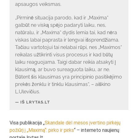
apsaugos veiksmas.
„Pirminė situacija parodo, kad ir „Maxima“
galbūt ne viską spėjo padaryti laiku, nes,
natūralu, ir „Maxima“ dydis lemia tai, kad nėra
viskas labai paprasta ir lengvai išsprendžiama.
Tačiau vartotojui tai nelabai rūpi, nes „Maximos“
reikalas užtikrinti visus procesus ir kad būtų
laiku reaguojama. Taigi dabar reikia atsakyti į
klausimą, ar buvo sureaguota laiku, ar ne.
Būtent šis klausimas yra principinio pasitikėjimo
prekės ženklu ir tinklu klausimas“, – aiškino
L.Ulevičius.
IŠ LRYTAS.LT
Visa publikacija „
Skandale dėl mėsos įvertino pirkėjų
požiūrį į „Maximą“: pirko ir pirks
“ – interneto naujienų
portale lrytas.lt.