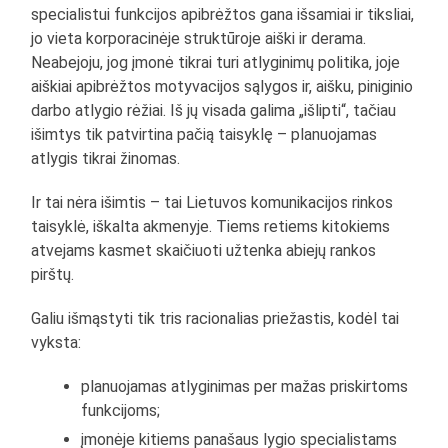
specialistui funkcijos apibrėžtos gana išsamiai ir tiksliai,
jo vieta korporacinėje struktūroje aiški ir derama.
Neabejoju, jog įmonė tikrai turi atlyginimų politika, joje
aiškiai apibrėžtos motyvacijos sąlygos ir, aišku, piniginio
darbo atlygio rėžiai. Iš jų visada galima „išlipti“, tačiau
išimtys tik patvirtina pačią taisyklę – planuojamas
atlygis tikrai žinomas.
Ir tai nėra išimtis – tai Lietuvos komunikacijos rinkos
taisyklė, iškalta akmenyje. Tiems retiems kitokiems
atvejams kasmet skaičiuoti užtenka abiejų rankos
pirštų.
Galiu išmąstyti tik tris racionalias priežastis, kodėl tai
vyksta:
planuojamas atlyginimas per mažas priskirtoms
funkcijoms;
įmonėje kitiems panašaus lygio specialistams