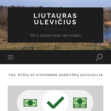
LIUTAURAS
ULEVIČIUS
XXI a. kasdienybės dienoraštis
Toggl
Toggle
search
mobile
field
menu
TAG:
RYŠIŲ SU VISUOMENE AGENTŪRŲ ASOCIACIJA