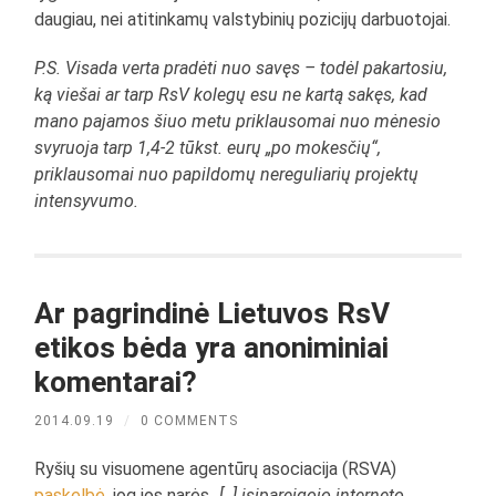
daugiau, nei atitinkamų valstybinių pozicijų darbuotojai.
P.S. Visada verta pradėti nuo savęs – todėl pakartosiu,
ką viešai ar tarp RsV kolegų esu ne kartą sakęs, kad
mano pajamos šiuo metu priklausomai nuo mėnesio
svyruoja tarp 1,4-2 tūkst. eurų „po mokesčių“,
priklausomai nuo papildomų nereguliarių projektų
intensyvumo.
Ar pagrindinė Lietuvos RsV
etikos bėda yra anoniminiai
komentarai?
2014.09.19
/
0 COMMENTS
Ryšių su visuomene agentūrų asociacija (RSVA)
paskelbė
, jog jos narės „
[..] įsipareigojo interneto