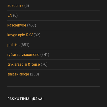
academia
(5)
EN
(6)
kasdienybė
(463)
knyga apie RsV
(32)
politika
(681)
ryšiai su visuomene
(341)
tinklaraščiai & teisė
(76)
žiniasklaidoje
(230)
PASKUTINIAI ĮRAŠAI