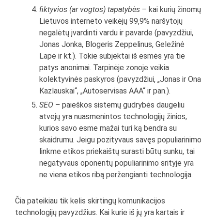
fiktyvios (ar vogtos) tapatybės
– kai kurių žinomų
Lietuvos interneto veikėjų 99,9% naršytojų
negalėtų įvardinti vardu ir pavarde (pavyzdžiui,
Jonas Jonka, Blogeris Zeppelinus, Geležinė
Lapė ir kt.). Tokie subjektai iš esmės yra tie
patys anonimai. Tarpinėje zonoje veikia
kolektyvinės paskyros (pavyzdžiui, „Jonas ir Ona
Kazlauskai“, „Autoservisas AAA“ ir pan.).
SEO
– paieškos sistemų gudrybės daugeliu
atvejų yra nuasmenintos technologijų žinios,
kurios savo esme mažai turi ką bendra su
skaidrumu. Jeigu pozityvaus savęs populiarinimo
linkme etikos priekaištų surasti būtų sunku, tai
negatyvaus oponentų populiarinimo srityje yra
ne viena etikos ribą peržengianti technologija.
Čia pateikiau tik kelis skirtingų komunikacijos
technologijų pavyzdžius. Kai kurie iš jų yra kartais ir