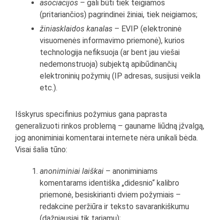
asociacijos
– gali būti tiek teigiamos
(pritariančios) pagrindinei žiniai, tiek neigiamos;
žiniasklaidos kanalas
– EVIP (elektroninė
visuomenės informavimo priemonė), kurios
technologija nefiksuoja (ar bent jau viešai
nedemonstruoja) subjektą apibūdinančių
elektroninių požymių (IP adresas, susijusi veikla
etc.).
Išskyrus specifinius požymius gana paprasta
generalizuoti rinkos problemą – gauname liūdną įžvalgą,
jog anoniminiai komentarai internete nėra unikali bėda.
Visai šalia tūno:
anoniminiai laiškai
– anoniminiams
komentarams identiška „didesnio“ kalibro
priemonė, besiskirianti dviem požymiais –
redakcine peržiūra ir teksto savarankiškumu
(dažniausiai tik tariamu);