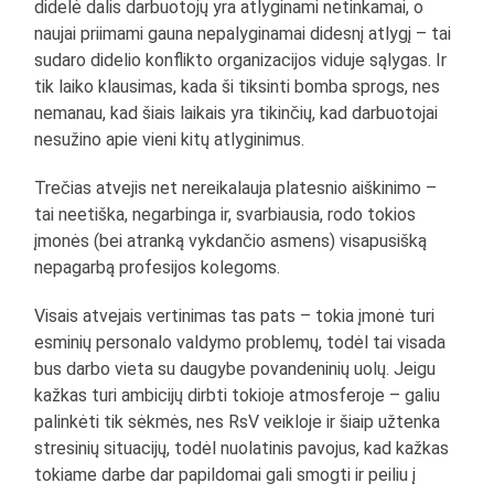
didelė dalis darbuotojų yra atlyginami netinkamai, o
naujai priimami gauna nepalyginamai didesnį atlygį – tai
sudaro didelio konflikto organizacijos viduje sąlygas. Ir
tik laiko klausimas, kada ši tiksinti bomba sprogs, nes
nemanau, kad šiais laikais yra tikinčių, kad darbuotojai
nesužino apie vieni kitų atlyginimus.
Trečias atvejis net nereikalauja platesnio aiškinimo –
tai neetiška, negarbinga ir, svarbiausia, rodo tokios
įmonės (bei atranką vykdančio asmens) visapusišką
nepagarbą profesijos kolegoms.
Visais atvejais vertinimas tas pats – tokia įmonė turi
esminių personalo valdymo problemų, todėl tai visada
bus darbo vieta su daugybe povandeninių uolų. Jeigu
kažkas turi ambicijų dirbti tokioje atmosferoje – galiu
palinkėti tik sėkmės, nes RsV veikloje ir šiaip užtenka
stresinių situacijų, todėl nuolatinis pavojus, kad kažkas
tokiame darbe dar papildomai gali smogti ir peiliu į