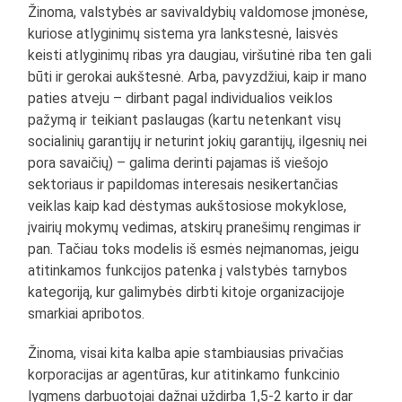
Žinoma, valstybės ar savivaldybių valdomose įmonėse,
kuriose atlyginimų sistema yra lankstesnė, laisvės
keisti atlyginimų ribas yra daugiau, viršutinė riba ten gali
būti ir gerokai aukštesnė. Arba, pavyzdžiui, kaip ir mano
paties atveju – dirbant pagal individualios veiklos
pažymą ir teikiant paslaugas (kartu netenkant visų
socialinių garantijų ir neturint jokių garantijų, ilgesnių nei
pora savaičių) – galima derinti pajamas iš viešojo
sektoriaus ir papildomas interesais nesikertančias
veiklas kaip kad dėstymas aukštosiose mokyklose,
įvairių mokymų vedimas, atskirų pranešimų rengimas ir
pan. Tačiau toks modelis iš esmės neįmanomas, jeigu
atitinkamos funkcijos patenka į valstybės tarnybos
kategoriją, kur galimybės dirbti kitoje organizacijoje
smarkiai apribotos.
Žinoma, visai kita kalba apie stambiausias privačias
korporacijas ar agentūras, kur atitinkamo funkcinio
lygmens darbuotojai dažnai uždirba 1,5-2 karto ir dar