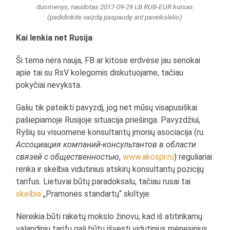
duomenys, naudotas 2017-09-29 LB RUB-EUR kursas
(padidinkite vaizdą paspaudę ant paveikslėlio)
Kai lenkia net Rusija
Ši tema nėra nauja, FB ar kitose erdvėse jau senokai
apie tai su RsV kolegomis diskutuojame, tačiau
pokyčiai nevyksta.
Galiu tik pateikti pavyzdį, jog net mūsų visapusiškai
pašiepiamoje Rusijoje situacija priešinga. Pavyzdžiui,
Ryšių su visuomene konsultantų įmonių asociacija (ru.
Ассоциация компаний-консультантов в области
связей с общественностью
,
www.akospr.ru
) reguliariai
renka ir skelbia vidutinius atskirų konsultantų pozicijų
tarifus. Lietuvai būtų paradoksalu, tačiau rusai tai
skelbia
„Pramonės standartų“ skiltyje.
Nereikia būti raketų mokslo žinovu, kad iš atitinkamų
valandinių tarifų gali būtų išvesti vidutinius mėnesinius