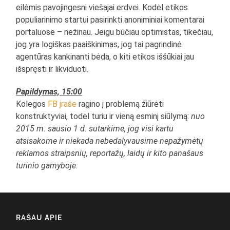
eilėmis pavojingesni viešajai erdvei. Kodėl etikos
populiarinimo startui pasirinkti anoniminiai komentarai
portaluose – nežinau. Jeigu būčiau optimistas, tikėčiau,
jog yra logiškas paaiškinimas, jog tai pagrindinė
agentūras kankinanti bėda, o kiti etikos iššūkiai jau
išspręsti ir likviduoti.
Papildymas, 15:00
Kolegos
FB įraše
ragino į problemą žiūrėti
konstruktyviai, todėl turiu ir vieną esminį siūlymą:
nuo
2015 m. sausio 1 d. sutarkime, jog visi kartu
atsisakome ir niekada nebedalyvausime
nepažymėtų
reklamos straipsnių, reportažų, laidų ir kito panašaus
turinio gamyboje
.
RAŠAU APIE