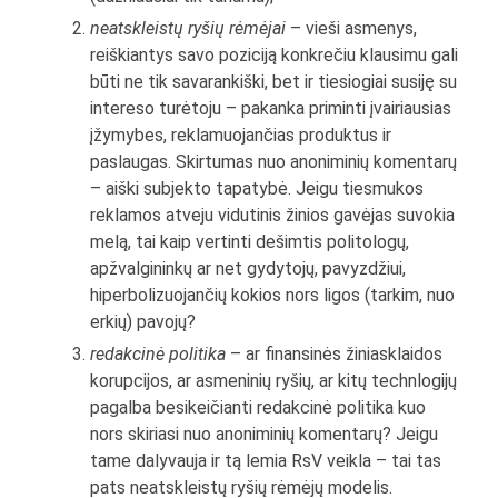
neatskleistų ryšių rėmėjai
– vieši asmenys,
reiškiantys savo poziciją konkrečiu klausimu gali
būti ne tik savarankiški, bet ir tiesiogiai susiję su
intereso turėtoju – pakanka priminti įvairiausias
įžymybes, reklamuojančias produktus ir
paslaugas. Skirtumas nuo anoniminių komentarų
– aiški subjekto tapatybė. Jeigu tiesmukos
reklamos atveju vidutinis žinios gavėjas suvokia
melą, tai kaip vertinti dešimtis politologų,
apžvalgininkų ar net gydytojų, pavyzdžiui,
hiperbolizuojančių kokios nors ligos (tarkim, nuo
erkių) pavojų?
redakcinė politika
– ar finansinės žiniasklaidos
korupcijos, ar asmeninių ryšių, ar kitų technlogijų
pagalba besikeičianti redakcinė politika kuo
nors skiriasi nuo anoniminių komentarų? Jeigu
tame dalyvauja ir tą lemia RsV veikla – tai tas
pats neatskleistų ryšių rėmėjų modelis.