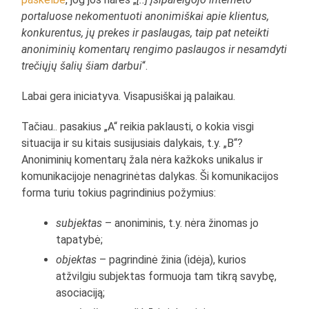
portaluose nekomentuoti anonimiškai apie klientus,
konkurentus, jų prekes ir paslaugas, taip pat neteikti
anoniminių komentarų rengimo paslaugos ir nesamdyti
trečiųjų šalių šiam darbui
“.
Labai gera iniciatyva. Visapusiškai ją palaikau.
Tačiau.. pasakius „A“ reikia paklausti, o kokia visgi
situacija ir su kitais susijusiais dalykais, t.y. „B“?
Anoniminių komentarų žala nėra kažkoks unikalus ir
komunikacijoje nenagrinėtas dalykas. Ši komunikacijos
forma turiu tokius pagrindinius požymius:
subjektas
– anoniminis, t.y. nėra žinomas jo
tapatybė;
objektas
– pagrindinė žinia (idėja), kurios
atžvilgiu subjektas formuoja tam tikrą savybę,
asociaciją;