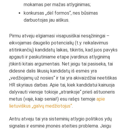
mokamas per mažas atlyginimas;
konkursas „dėl formos“, nes būsimas
darbuotojas jau aiškus.
Pirmu atveju elgiamasi visapusiškai nesąžiningai –
eikvojamas daugelio potencialių (t.y. reikalavimus
atitinkančių) kandidatų laikas, tikintis, kad juos pavyks
apgauti ir paskutiniame etape įvardinus atlyginimą
įtikinti kitais argumentais. Net jeigu tai pasiseka, tai
didesnė dalis likusių kandidatų iš esmės yra
„vedžiojamų už nosies“ ir tai yra akivaizdžiai neetiškas
HR skyriaus darbas. Apie tai, kiek kandidatui kainuoja
dalyvauti vienoje tokioje „atrankoje“ prieš aštuoneris
metus (vajė, kaip seniai!) esu rašęs temoje
apie
lietuviškus „galvų medžiotojus“
.
Antru atveju tai yra sisteminių atlygio politikos ydų
signalas ir esminė įmonės ateities problema. Jeigu