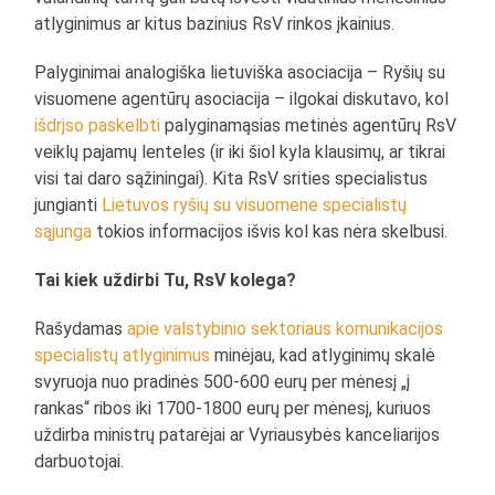
atlyginimus ar kitus bazinius RsV rinkos įkainius.
Palyginimai analogiška lietuviška asociacija – Ryšių su
visuomene agentūrų asociacija – ilgokai diskutavo, kol
išdrįso paskelbti
palyginamąsias metinės agentūrų RsV
veiklų pajamų lenteles (ir iki šiol kyla klausimų, ar tikrai
visi tai daro sąžiningai). Kita RsV srities specialistus
jungianti
Lietuvos ryšių su visuomene specialistų
sąjunga
tokios informacijos išvis kol kas nėra skelbusi.
Tai kiek uždirbi Tu, RsV kolega?
Rašydamas
apie valstybinio sektoriaus komunikacijos
specialistų atlyginimus
minėjau, kad atlyginimų skalė
svyruoja nuo pradinės 500-600 eurų per mėnesį „į
rankas“ ribos iki 1700-1800 eurų per mėnesį, kuriuos
uždirba ministrų patarėjai ar Vyriausybės kanceliarijos
darbuotojai.