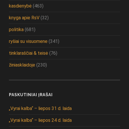
kasdienybė
(463)
knyga apie RsV
(32)
politika
(681)
ryšiai su visuomene
(341)
tinklaraščiai & teisė
(76)
žiniasklaidoje
(230)
PASKUTINIAI ĮRAŠAI
„Vyrai kalba“ – liepos 31 d. laida
„Vyrai kalba“ – liepos 24 d. laida