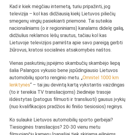
Kad ir kiek mėgčiau internetą, turiu pripažinti, jog
televizija – kol kas didžiausią kiekį Lietuvos piliečių
smegenų vingių pasiekianti priemonė. Tai suteikia
nacionaliniams (o ir regioniniams) kanalams didelę galią,
didžiulius reklamos lėšų srautus, tačiau kol kas
Lietuvoje televizijos pamiršta apie savo pareigą gerbti
žiūrovus, kratosi socialinės atsakomybės naštos.
Vienas paskutinių įspėjimo skambučių skambėjo liepą
šalia Palangos vykusio bene įspūdingiausio Lietuvos
automobilių sporto renginio metu. „
Omnitel 1000 km
lenktynės
“ – tai jau devintą kartą vykstantis vaizdingas
(to ir tereikia TV transliacijoms) žiedinėje trasoje
išdėstytas (patogus filmuoti ir transliuoti) gausus įvykių
(nuo kvalifikacijos pradžios iki finišo tiesiosios) reginys.
Ko sulaukė Lietuvos automobilių sporto gerbėjai?
Tiesioginės transliacijos? 20-30 vienu metu
filmuojančių kamerų (panašiai tiek skiriama eilinėms