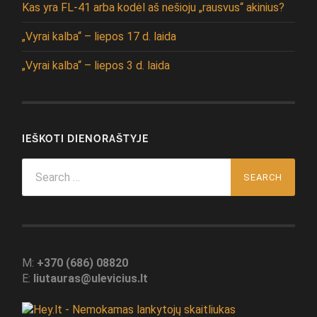
Kas yra FL-41 arba kodėl aš nešioju „rausvus“ akinius?
„Vyrai kalba“ – liepos 17 d. laida
„Vyrai kalba“ – liepos 3 d. laida
IEŠKOTI DIENORAŠTYJE
Search
for:
M:
+370 (686) 08820
E:
liutauras@ulevicius.lt