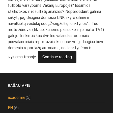
futbolo varžyboms Vakarų Europoje)? Išsamios
statistikos ir rezultatų analizės? Neperdedant galima
sakyti, jog daugiau dėmesio LNK skyrė eiliniam
nuvalkiotų veidukų šou „Žvaigždžių lenktynės“… Tuo
metu žiūrovai (tik tie, kuriems pasisekė ir jie mato TV1)
galėjo tenkintis kas dvi-tris valandas rodomais
pusvalandiniais reportažais, kuriuose vėlgi daugiau buvo
dėmesio reportažų autoriams, nei lenktynėms ir
įvykiams trasoje.
Continue reading
RAŠAU APIE
academia
(5)
EN
(6)