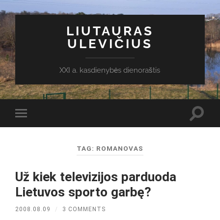
LIUTAURAS
ULEVIČIUS
XXI a. kasdienybės dienoraštis
Toggl
Toggle
search
mobile
field
menu
TAG:
ROMANOVAS
Už kiek televizijos parduoda
Lietuvos sporto garbę?
2008.08.09
/
3 COMMENTS