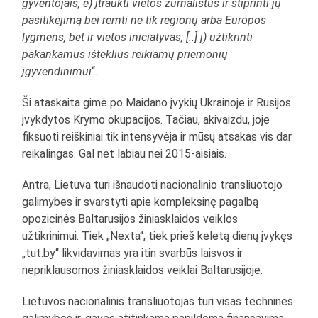
gyventojais; e) įtraukti vietos žurnalistus ir stiprinti jų
pasitikėjimą bei remti ne tik regionų arba Europos
lygmens, bet ir vietos iniciatyvas; [..] j) užtikrinti
pakankamus išteklius reikiamų priemonių
įgyvendinimui
“.
Ši ataskaita gimė po Maidano įvykių Ukrainoje ir Rusijos
įvykdytos Krymo okupacijos. Tačiau, akivaizdu, joje
fiksuoti reiškiniai tik intensyvėja ir mūsų atsakas vis dar
reikalingas. Gal net labiau nei 2015-aisiais.
Antra, Lietuva turi išnaudoti nacionalinio transliuotojo
galimybes ir svarstyti apie kompleksinę pagalbą
opozicinės Baltarusijos žiniasklaidos veiklos
užtikrinimui. Tiek „Nexta“, tiek prieš keletą dienų įvykęs
„tut.by“ likvidavimas yra itin svarbūs laisvos ir
nepriklausomos žiniasklaidos veiklai Baltarusijoje.
Lietuvos nacionalinis transliuotojas turi visas technines