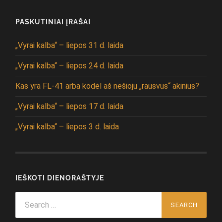
PASKUTINIAI ĮRAŠAI
„Vyrai kalba“ – liepos 31 d. laida
„Vyrai kalba“ – liepos 24 d. laida
Kas yra FL-41 arba kodėl aš nešioju „rausvus“ akinius?
„Vyrai kalba“ – liepos 17 d. laida
„Vyrai kalba“ – liepos 3 d. laida
IEŠKOTI DIENORAŠTYJE
Search
for: