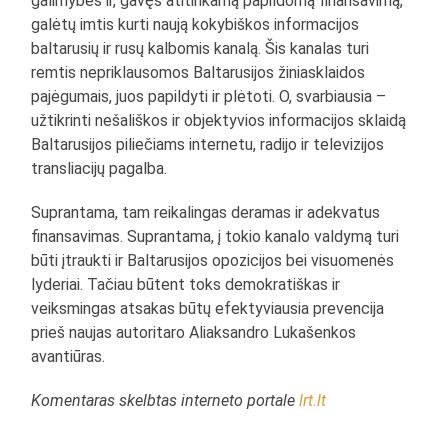
galimybes ir, gavęs atitinkamą papildomą finansavimą,
galėtų imtis kurti naują kokybiškos informacijos
baltarusių ir rusų kalbomis kanalą. Šis kanalas turi
remtis nepriklausomos Baltarusijos žiniasklaidos
pajėgumais, juos papildyti ir plėtoti. O, svarbiausia –
užtikrinti nešališkos ir objektyvios informacijos sklaidą
Baltarusijos piliečiams internetu, radijo ir televizijos
transliacijų pagalba.
Suprantama, tam reikalingas deramas ir adekvatus
finansavimas. Suprantama, į tokio kanalo valdymą turi
būti įtraukti ir Baltarusijos opozicijos bei visuomenės
lyderiai. Tačiau būtent toks demokratiškas ir
veiksmingas atsakas būtų efektyviausia prevencija
prieš naujas autoritaro Aliaksandro Lukašenkos
avantiūras.
Komentaras skelbtas interneto portale
lrt.lt