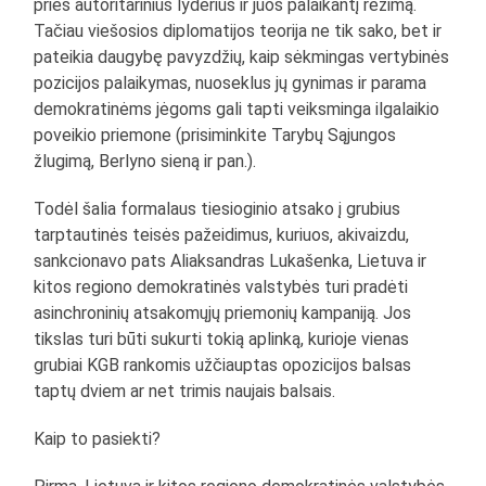
prieš autoritarinius lyderius ir juos palaikantį režimą.
Tačiau viešosios diplomatijos teorija ne tik sako, bet ir
pateikia daugybę pavyzdžių, kaip sėkmingas vertybinės
pozicijos palaikymas, nuoseklus jų gynimas ir parama
demokratinėms jėgoms gali tapti veiksminga ilgalaikio
poveikio priemone (prisiminkite Tarybų Sąjungos
žlugimą, Berlyno sieną ir pan.).
Todėl šalia formalaus tiesioginio atsako į grubius
tarptautinės teisės pažeidimus, kuriuos, akivaizdu,
sankcionavo pats Aliaksandras Lukašenka, Lietuva ir
kitos regiono demokratinės valstybės turi pradėti
asinchroninių atsakomųjų priemonių kampaniją. Jos
tikslas turi būti sukurti tokią aplinką, kurioje vienas
grubiai KGB rankomis užčiauptas opozicijos balsas
taptų dviem ar net trimis naujais balsais.
Kaip to pasiekti?