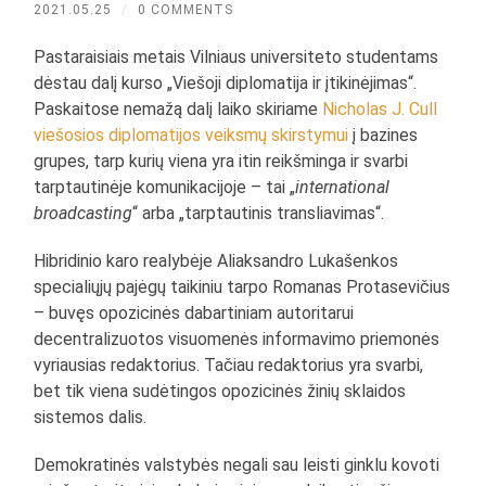
2021.05.25
/
0 COMMENTS
Pastaraisiais metais Vilniaus universiteto studentams
dėstau dalį kurso „Viešoji diplomatija ir įtikinėjimas“.
Paskaitose nemažą dalį laiko skiriame
Nicholas J. Cull
viešosios diplomatijos veiksmų skirstymui
į bazines
grupes, tarp kurių viena yra itin reikšminga ir svarbi
tarptautinėje komunikacijoje – tai „
international
broadcasting
“ arba „tarptautinis transliavimas“.
Hibridinio karo realybėje Aliaksandro Lukašenkos
specialiųjų pajėgų taikiniu tarpo Romanas Protasevičius
– buvęs opozicinės dabartiniam autoritarui
decentralizuotos visuomenės informavimo priemonės
vyriausias redaktorius. Tačiau redaktorius yra svarbi,
bet tik viena sudėtingos opozicinės žinių sklaidos
sistemos dalis.
Demokratinės valstybės negali sau leisti ginklu kovoti