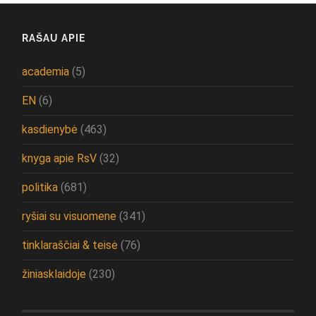
RAŠAU APIE
academia
(5)
EN
(6)
kasdienybė
(463)
knyga apie RsV
(32)
politika
(681)
ryšiai su visuomene
(341)
tinklaraščiai & teisė
(76)
žiniasklaidoje
(230)