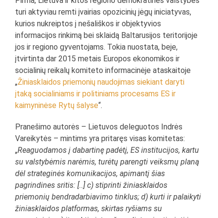
Pirma, Lietuva ir kitos regiono demokratinės valstybės
turi aktyviau remti įvairias opozicinių jėgų iniciatyvas,
kurios nukreiptos į nešališkos ir objektyvios
informacijos rinkimą bei sklaidą Baltarusijos teritorijoje
jos ir regiono gyventojams. Tokia nuostata, beje,
įtvirtinta dar 2015 metais Europos ekonomikos ir
socialinių reikalų komiteto informacinėje ataskaitoje
„
Žiniasklaidos priemonių naudojimas siekiant daryti
įtaką socialiniams ir politiniams procesams ES ir
kaimyninėse Rytų šalyse
“.
Pranešimo autorės – Lietuvos deleguotos Indrės
Vareikytės – mintims yra pritaręs visas komitetas:
„
Reaguodamos į dabartinę padėtį, ES institucijos, kartu
su valstybėmis narėmis, turėtų parengti veiksmų planą
dėl strateginės komunikacijos, apimantį šias
pagrindines sritis: [..] c) stiprinti žiniasklaidos
priemonių bendradarbiavimo tinklus; d) kurti ir palaikyti
žiniasklaidos platformas, skirtas ryšiams su