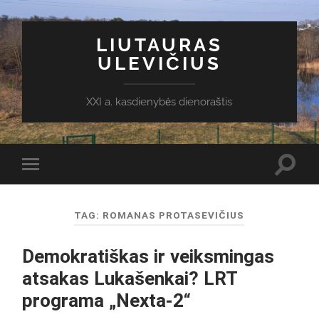
LIUTAURAS
ULEVIČIUS
XXI a. kasdienybės dienoraštis
Toggl
Toggle
search
mobile
field
menu
TAG:
ROMANAS PROTASEVIČIUS
Demokratiškas ir veiksmingas
atsakas Lukašenkai? LRT
programa „Nexta-2“