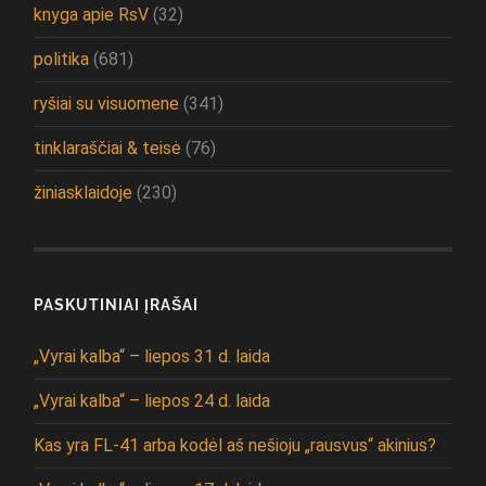
knyga apie RsV
(32)
politika
(681)
ryšiai su visuomene
(341)
tinklaraščiai & teisė
(76)
žiniasklaidoje
(230)
PASKUTINIAI ĮRAŠAI
„Vyrai kalba“ – liepos 31 d. laida
„Vyrai kalba“ – liepos 24 d. laida
Kas yra FL-41 arba kodėl aš nešioju „rausvus“ akinius?