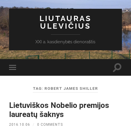
LIUTAURAS
ULEVIČIUS
XXI a. kasdienybės dienoraštis
Toggl
Toggle
search
mobile
field
menu
TAG:
ROBERT JAMES SHILLER
Lietuviškos Nobelio premijos
laureatų šaknys
2016.10.06
/
0 COMMENTS