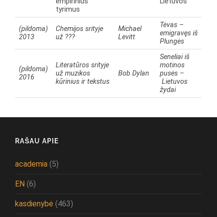
empirinius
Lietuvos
tyrimus
Tėvas –
(pildoma)
Chemijos srityje
Michael
emigravęs iš
2013
už ???
Levitt
Plungės
Seneliai iš
Literatūros srityje
motinos
(pildoma)
už muzikos
Bob Dylan
pusės –
2016
kūrinius ir tekstus
Lietuvos
žydai
RAŠAU APIE
academia
(5)
EN
(6)
kasdienybė
(463)