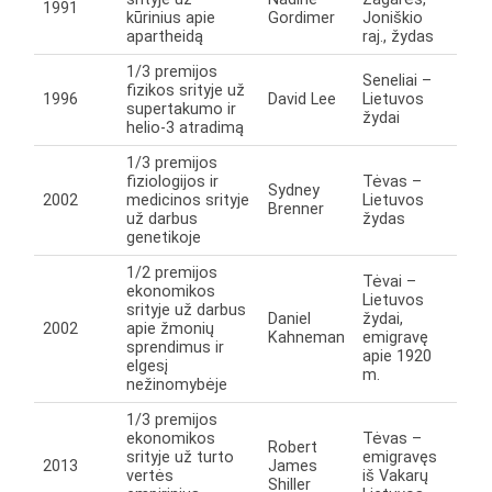
1991
kūrinius apie
Gordimer
Joniškio
apartheidą
raj., žydas
1/3 premijos
Seneliai –
fizikos srityje už
1996
David Lee
Lietuvos
supertakumo ir
žydai
helio-3 atradimą
1/3 premijos
fiziologijos ir
Tėvas –
Sydney
2002
medicinos srityje
Lietuvos
Brenner
už darbus
žydas
genetikoje
1/2 premijos
Tėvai –
ekonomikos
Lietuvos
srityje už darbus
Daniel
žydai,
2002
apie žmonių
Kahneman
emigravę
sprendimus ir
apie 1920
elgesį
m.
nežinomybėje
1/3 premijos
ekonomikos
Tėvas –
Robert
srityje už turto
emigravęs
2013
James
vertės
iš Vakarų
Shiller