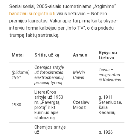
Seniai seniai, 2005-aisiais tuometiniame „Atgimime“
bandžiau suregistruoti
visus lietuvius – Nobelio
premijos laureatus. Vakar apie tai pirmą kartą skype-
interviu forma kalbėjau per „Info TV“, o čia pridedu
trumpą faktų santrauką.
Ryšys su
Metai
Sritis, už ką
Asmuo
Lietuva
Chemijos srityje
Tėvas –
(pildoma)
už fotosintezės
Melvin
emigrantas
1961
elektrocheminių
Calvin
iš Kalvarijos
procesų tyrimą
Literatūros
srityje už 1953
g. 1911
m. „Pavergtą
Czesław
Šeteniuose,
1980
protą“ ir kt.
Miłosz
šalia
kūrinius apie
Kėdainių
stalinizmą
Chemijos srityje
už
g. 1926