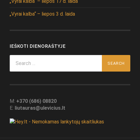
„Vyrai kalba“ – liepos 17 d. laida
„Vyrai kalba“ – liepos 3 d. laida
IEŠKOTI DIENORAŠTYJE
Search
for:
M:
+370 (686) 08820
E:
liutauras@ulevicius.lt