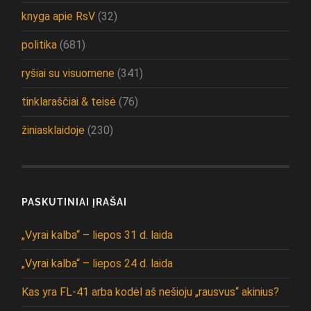
knyga apie RsV
(32)
politika
(681)
ryšiai su visuomene
(341)
tinklaraščiai & teisė
(76)
žiniasklaidoje
(230)
PASKUTINIAI ĮRAŠAI
„Vyrai kalba“ – liepos 31 d. laida
„Vyrai kalba“ – liepos 24 d. laida
Kas yra FL-41 arba kodėl aš nešioju „rausvus“ akinius?