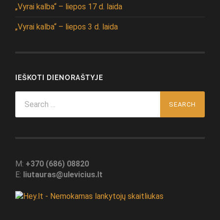
„Vyrai kalba“ – liepos 17 d. laida
„Vyrai kalba“ – liepos 3 d. laida
IEŠKOTI DIENORAŠTYJE
Search
for:
M:
+370 (686) 08820
E:
liutauras@ulevicius.lt