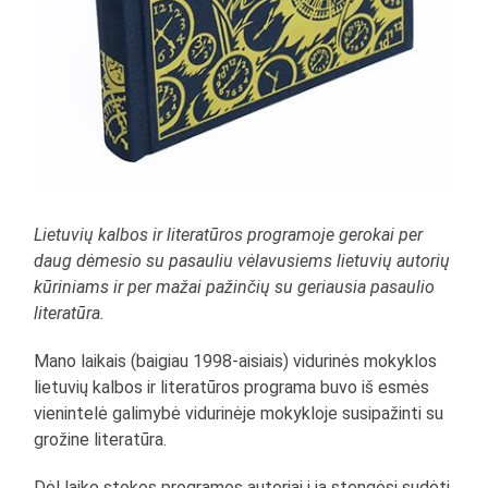
Lietuvių kalbos ir literatūros programoje gerokai per
daug dėmesio su pasauliu vėlavusiems lietuvių autorių
kūriniams ir per mažai pažinčių su geriausia pasaulio
literatūra.
Mano laikais (baigiau 1998-aisiais) vidurinės mokyklos
lietuvių kalbos ir literatūros programa buvo iš esmės
vienintelė galimybė vidurinėje mokykloje susipažinti su
grožine literatūra.
Dėl laiko stokos programos autoriai į ją stengėsi sudėti