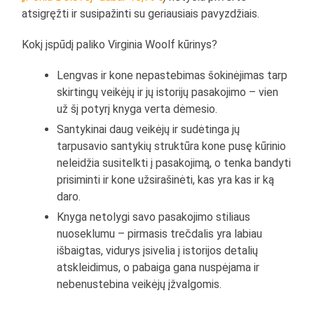
atsigręžti ir susipažinti su geriausiais pavyzdžiais.
Kokį įspūdį paliko Virginia Woolf kūrinys?
Lengvas ir kone nepastebimas šokinėjimas tarp
skirtingų veikėjų ir jų istorijų pasakojimo – vien
už šį potyrį knyga verta dėmesio.
Santykinai daug veikėjų ir sudėtinga jų
tarpusavio santykių struktūra kone pusę kūrinio
neleidžia susitelkti į pasakojimą, o tenka bandyti
prisiminti ir kone užsirašinėti, kas yra kas ir ką
daro.
Knyga netolygi savo pasakojimo stiliaus
nuoseklumu – pirmasis trečdalis yra labiau
išbaigtas, vidurys įsivelia į istorijos detalių
atskleidimus, o pabaiga gana nuspėjama ir
nebenustebina veikėjų įžvalgomis.