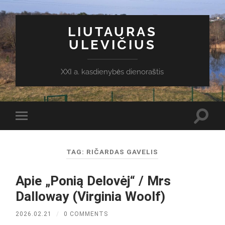
LIUTAURAS
ULEVIČIUS
XXI a. kasdienybės dienoraštis
Toggl
Toggle
search
mobile
field
menu
TAG:
RIČARDAS GAVELIS
Apie „Ponią Delovėj“ / Mrs
Dalloway (Virginia Woolf)
2026.02.21
/
0 COMMENTS