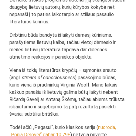
daugybę lietuvių autorių, kurių kūrybos kokybė net
nepanaši į to paties laikotarpio ar stiliaus pasaulio
literatūros kūrinius.
Dirbtiniu būdu bandyta išlaikyti dėmesį kūriniams,
parašytiems lietuvių kalba, tačiau vietoj dėmesio ir
meilės lietuvių literatūra tapdava dar didesnės
atmetimo reakcijos ir paniekos objektu.
Viena iš tokių literatūros krypčių – sąmonės srauto
(angl.
stream of consciousness
) pasakojimo būdas,
kurio viena iš pradininkių Virginia Woolf. Mano laikais
kažkuo panašiu iš lietuvių galima būtų laikyti nebent
Ričardą Gavelį ar Antaną Škėmą, tačiau abiems trūksta
išbaigtumo ir sugebėjimo tą patį rezultatą pasiekti
švariai, subtiliai britiškai.
Todėl ačiū „Pegasui“, kurio klasikos serija (
nuoroda,
„Ponia Delovėj“ dabar 10,79€
) netyčia privertė