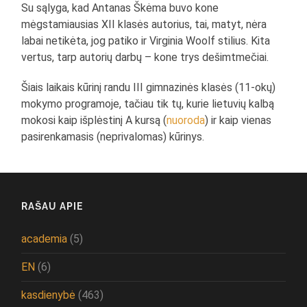
Su sąlyga, kad Antanas Škėma buvo kone
mėgstamiausias XII klasės autorius, tai, matyt, nėra
labai netikėta, jog patiko ir Virginia Woolf stilius. Kita
vertus, tarp autorių darbų – kone trys dešimtmečiai.
Šiais laikais kūrinį randu III gimnazinės klasės (11-okų)
mokymo programoje, tačiau tik tų, kurie lietuvių kalbą
mokosi kaip išplėstinį A kursą (
nuoroda
) ir kaip vienas
pasirenkamasis (neprivalomas) kūrinys.
RAŠAU APIE
academia
(5)
EN
(6)
kasdienybė
(463)