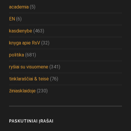
academia
(5)
EN
(6)
kasdienybė
(463)
knyga apie RsV
(32)
politika
(681)
ryšiai su visuomene
(341)
tinklaraščiai & teisė
(76)
žiniasklaidoje
(230)
PASKUTINIAI ĮRAŠAI