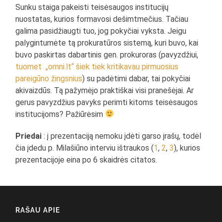
Sunku staiga pakeisti teisėsaugos institucijų
nuostatas, kurios formavosi dešimtmečius. Tačiau
galima pasidžiaugti tuo, jog pokyčiai vyksta. Jeigu
palygintumėte tą prokuratūros sistemą, kuri buvo, kai
buvo paskirtas dabartinis gen. prokuroras (pavyzdžiui,
tuomet „omni.lt“ šiek tiek kritikavau pirmuosius
pareigūno žingsnius
) su padėtimi dabar, tai pokyčiai
akivaizdūs. Tą pažymėjo praktiškai visi pranešėjai. Ar
gerus pavyzdžius pavyks perimti kitoms teisėsaugos
institucijoms? Pažiūrėsim
Priedai
: į prezentaciją nemoku įdėti garso įrašų, todėl
čia įdedu p. Milašiūno interviu ištraukos (
1
,
2
,
3
), kurios
prezentacijoje eina po 6 skaidrės citatos.
RAŠAU APIE