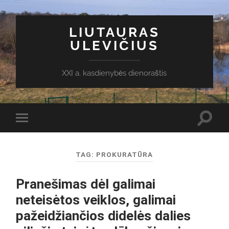
LIUTAURAS
ULEVIČIUS
XXI a. kasdienybės dienoraštis
Toggl
Toggle
search
mobile
field
menu
TAG:
PROKURATŪRA
Pranešimas dėl galimai
neteisėtos veiklos, galimai
pažeidžiančios didelės dalies