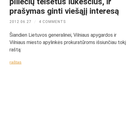
piliečių teisėtus lūkesčius, ir
prašymas ginti viešąjį interesą
2012.06.27
/
4 COMMENTS
Šiandien Lietuvos generalinei, Vilniaus apygardos ir
Vilniaus miesto apylinkės prokuratūroms išsiunčiau tokį
raštą:
raštas