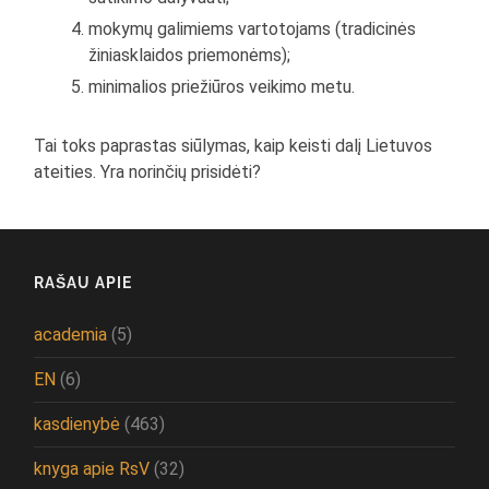
mokymų galimiems vartotojams (tradicinės
žiniasklaidos priemonėms);
minimalios priežiūros veikimo metu.
Tai toks paprastas siūlymas, kaip keisti dalį Lietuvos
ateities. Yra norinčių prisidėti?
RAŠAU APIE
academia
(5)
EN
(6)
kasdienybė
(463)
knyga apie RsV
(32)