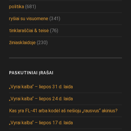
politika
(681)
ryšiai su visuomene
(341)
tinklaraščiai & teisė
(76)
žiniasklaidoje
(230)
PASKUTINIAI ĮRAŠAI
„Vyrai kalba“ – liepos 31 d. laida
„Vyrai kalba“ – liepos 24 d. laida
Kas yra FL-41 arba kodėl aš nešioju „rausvus“ akinius?
„Vyrai kalba“ – liepos 17 d. laida