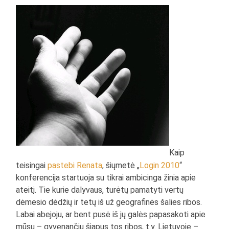
Kaip
teisingai
pastebi Renata
, šiųmetė „
Login 2010
“
konferencija startuoja su tikrai ambicinga žinia apie
ateitį. Tie kurie dalyvaus, turėtų pamatyti vertų
dėmesio dėdžių ir tetų iš už geografinės šalies ribos.
Labai abejoju, ar bent pusė iš jų galės papasakoti apie
mūsų – gyvenančių šiapus tos ribos, t.y. Lietuvoje –