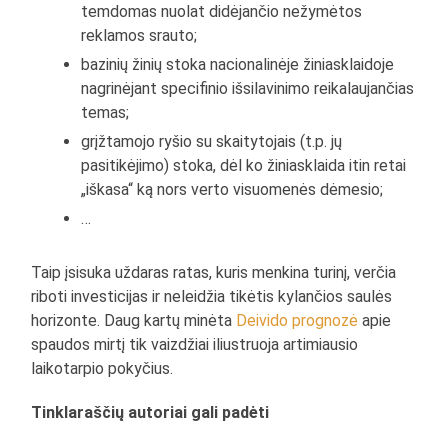
temdomas nuolat didėjančio nežymėtos
reklamos srauto;
bazinių žinių stoka nacionalinėje žiniasklaidoje
nagrinėjant specifinio išsilavinimo reikalaujančias
temas;
grįžtamojo ryšio su skaitytojais (t.p. jų
pasitikėjimo) stoka, dėl ko žiniasklaida itin retai
„iškasa“ ką nors verto visuomenės dėmesio;
…
Taip įsisuka uždaras ratas, kuris menkina turinį, verčia
riboti investicijas ir neleidžia tikėtis kylančios saulės
horizonte. Daug kartų minėta
Deivido prognozė
apie
spaudos mirtį tik vaizdžiai iliustruoja artimiausio
laikotarpio pokyčius.
Tinklaraščių autoriai gali padėti