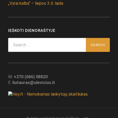
„Vyrai kalba“ – liepos 3 d. laida
IEŠKOTI DIENORAŠTYJE
Search
for:
M:
+370 (686) 08820
E:
liutauras@ulevicius.lt