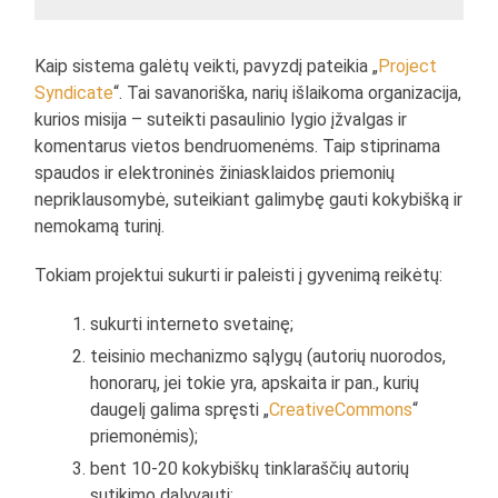
Kaip sistema galėtų veikti, pavyzdį pateikia „
Project
Syndicate
“. Tai savanoriška, narių išlaikoma organizacija,
kurios misija – suteikti pasaulinio lygio įžvalgas ir
komentarus vietos bendruomenėms. Taip stiprinama
spaudos ir elektroninės žiniasklaidos priemonių
nepriklausomybė, suteikiant galimybę gauti kokybišką ir
nemokamą turinį.
Tokiam projektui sukurti ir paleisti į gyvenimą reikėtų:
sukurti interneto svetainę;
teisinio mechanizmo sąlygų (autorių nuorodos,
honorarų, jei tokie yra, apskaita ir pan., kurių
daugelį galima spręsti „
CreativeCommons
“
priemonėmis);
bent 10-20 kokybiškų tinklaraščių autorių
sutikimo dalyvauti;