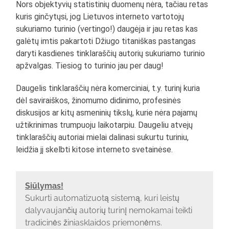
Nors objektyvių statistinių duomenų nėra, tačiau retas
kuris ginčytųsi, jog Lietuvos interneto vartotojų
sukuriamo turinio (vertingo!) daugėja ir jau retas kas
galėtų imtis pakartoti Džiugo titaniškas pastangas
daryti kasdienes tinklaraščių autorių sukuriamo turinio
apžvalgas. Tiesiog to turinio jau per daug!
Daugelis tinklaraščių nėra komerciniai, t.y. turinį kuria
dėl saviraiškos, žinomumo didinimo, profesinės
diskusijos ar kitų asmeninių tikslų, kurie nėra pajamų
užtikrinimas trumpuoju laikotarpiu. Daugeliu atvejų
tinklaraščių autoriai mielai dalinasi sukurtu turiniu,
leidžia jį skelbti kitose interneto svetainėse.
Siūlymas!
Sukurti automatizuotą sistemą, kuri leistų
dalyvaujančių autorių turinį nemokamai teikti
tradicinės žiniasklaidos priemonėms.