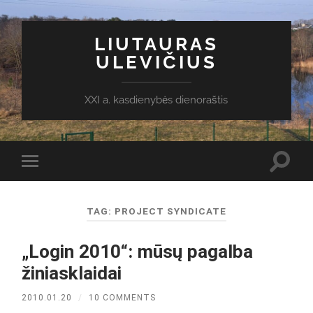
LIUTAURAS
ULEVIČIUS
XXI a. kasdienybės dienoraštis
Toggl
Toggle
search
mobile
field
menu
TAG:
PROJECT SYNDICATE
„Login 2010“: mūsų pagalba
žiniasklaidai
2010.01.20
/
10 COMMENTS