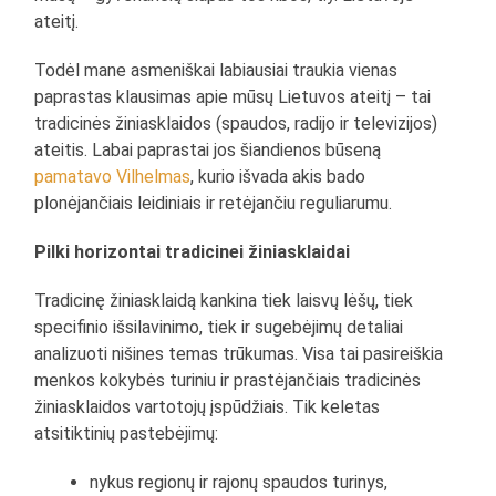
ateitį.
Todėl mane asmeniškai labiausiai traukia vienas
paprastas klausimas apie mūsų Lietuvos ateitį – tai
tradicinės žiniasklaidos (spaudos, radijo ir televizijos)
ateitis. Labai paprastai jos šiandienos būseną
pamatavo Vilhelmas
, kurio išvada akis bado
plonėjančiais leidiniais ir retėjančiu reguliarumu.
Pilki horizontai tradicinei žiniasklaidai
Tradicinę žiniasklaidą kankina tiek laisvų lėšų, tiek
specifinio išsilavinimo, tiek ir sugebėjimų detaliai
analizuoti nišines temas trūkumas. Visa tai pasireiškia
menkos kokybės turiniu ir prastėjančiais tradicinės
žiniasklaidos vartotojų įspūdžiais. Tik keletas
atsitiktinių pastebėjimų:
nykus regionų ir rajonų spaudos turinys,