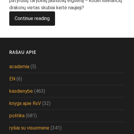
patyrusių tarybinių jaunuolių elgseną – kodėl išeinančių
drakonų vietas skubiai keitė naujieji?
Continue reading
RAŠAU APIE
academia
(5)
EN
(6)
kasdienybė
(463)
knyga apie RsV
(32)
politika
(681)
ryšiai su visuomene
(341)