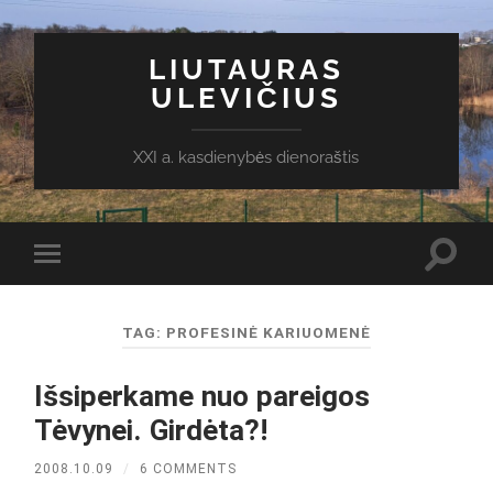
LIUTAURAS
ULEVIČIUS
XXI a. kasdienybės dienoraštis
Toggl
Toggle
search
mobile
field
menu
TAG:
PROFESINĖ KARIUOMENĖ
Išsiperkame nuo pareigos
Tėvynei. Girdėta?!
2008.10.09
/
6 COMMENTS