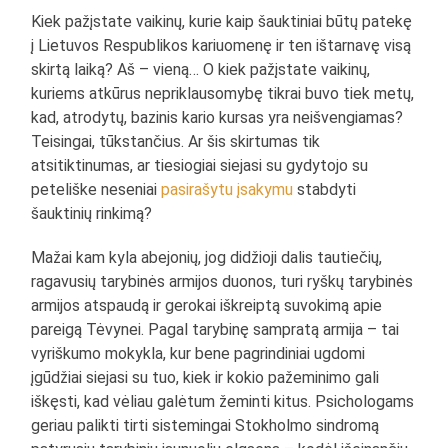
Kiek pažįstate vaikinų, kurie kaip šauktiniai būtų patekę
į Lietuvos Respublikos kariuomenę ir ten ištarnavę visą
skirtą laiką? Aš – vieną… O kiek pažįstate vaikinų,
kuriems atkūrus nepriklausomybę tikrai buvo tiek metų,
kad, atrodytų, bazinis kario kursas yra neišvengiamas?
Teisingai, tūkstančius. Ar šis skirtumas tik
atsitiktinumas, ar tiesiogiai siejasi su gydytojo su
peteliške neseniai
pasirašytu įsakymu
stabdyti
šauktinių rinkimą?
Mažai kam kyla abejonių, jog didžioji dalis tautiečių,
ragavusių tarybinės armijos duonos, turi ryškų tarybinės
armijos atspaudą ir gerokai iškreiptą suvokimą apie
pareigą Tėvynei. Pagal tarybinę sampratą armija – tai
vyriškumo mokykla, kur bene pagrindiniai ugdomi
įgūdžiai siejasi su tuo, kiek ir kokio pažeminimo gali
iškęsti, kad vėliau galėtum žeminti kitus. Psichologams
geriau palikti tirti sistemingai Stokholmo sindromą