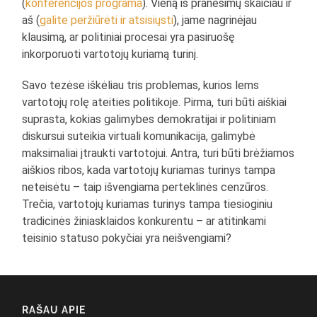
(
konferencijos programa
). Vieną iš pranešimų skaičiau ir
aš (
galite peržiūrėti ir atsisiųsti
), jame nagrinėjau
klausimą, ar politiniai procesai yra pasiruošę
inkorporuoti vartotojų kuriamą turinį.
Savo tezėse iškėliau tris problemas, kurios lems
vartotojų rolę ateities politikoje. Pirma, turi būti aiškiai
suprasta, kokias galimybes demokratijai ir politiniam
diskursui suteikia virtuali komunikacija, galimybė
maksimaliai įtraukti vartotojui. Antra, turi būti brėžiamos
aiškios ribos, kada vartotojų kuriamas turinys tampa
neteisėtu – taip išvengiama perteklinės cenzūros.
Trečia, vartotojų kuriamas turinys tampa tiesioginiu
tradicinės žiniasklaidos konkurentu – ar atitinkami
teisinio statuso pokyčiai yra neišvengiami?
RAŠAU APIE