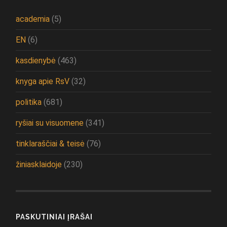
academia
(5)
EN
(6)
kasdienybė
(463)
knyga apie RsV
(32)
politika
(681)
ryšiai su visuomene
(341)
tinklaraščiai & teisė
(76)
žiniasklaidoje
(230)
PASKUTINIAI ĮRAŠAI