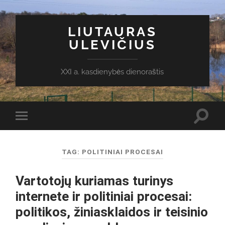
LIUTAURAS
ULEVIČIUS
XXI a. kasdienybės dienoraštis
Toggl
Toggle
search
mobile
field
menu
TAG:
POLITINIAI PROCESAI
Vartotojų kuriamas turinys
internete ir politiniai procesai:
politikos, žiniasklaidos ir teisinio