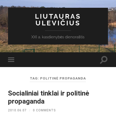
LIUTAURAS
ULEVIČIUS
XXI a. kasdienybės dienoraštis
Toggl
Toggle
search
mobile
field
menu
TAG:
POLITINĖ PROPAGANDA
Socialiniai tinklai ir politinė
propaganda
2010.06.07
/
0 COMMENTS