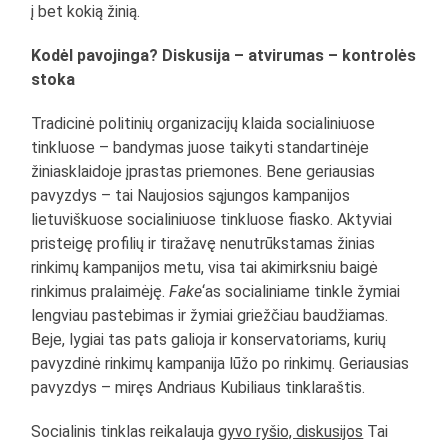
į bet kokią žinią.
Kodėl pavojinga? Diskusija – atvirumas – kontrolės
stoka
Tradicinė politinių organizacijų klaida socialiniuose
tinkluose – bandymas juose taikyti standartinėje
žiniasklaidoje įprastas priemones. Bene geriausias
pavyzdys – tai Naujosios sąjungos kampanijos
lietuviškuose socialiniuose tinkluose fiasko. Aktyviai
pristeigę profilių ir tiražavę nenutrūkstamas žinias
rinkimų kampanijos metu, visa tai akimirksniu baigė
rinkimus pralaimėję.
Fake
‘as socialiniame tinkle žymiai
lengviau pastebimas ir žymiai griežčiau baudžiamas.
Beje, lygiai tas pats galioja ir konservatoriams, kurių
pavyzdinė rinkimų kampanija lūžo po rinkimų. Geriausias
pavyzdys – miręs Andriaus Kubiliaus tinklaraštis.
Socialinis tinklas reikalauja
gyvo ryšio, diskusijos
Tai