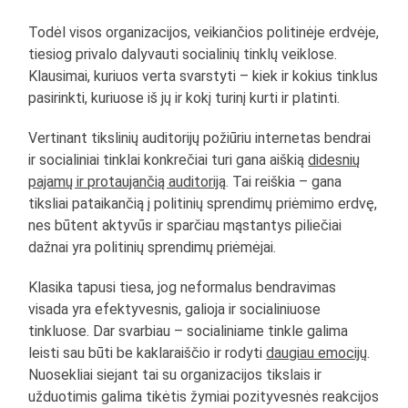
Todėl visos organizacijos, veikiančios politinėje erdvėje,
tiesiog privalo dalyvauti socialinių tinklų veiklose.
Klausimai, kuriuos verta svarstyti – kiek ir kokius tinklus
pasirinkti, kuriuose iš jų ir kokį turinį kurti ir platinti.
Vertinant tikslinių auditorijų požiūriu internetas bendrai
ir socialiniai tinklai konkrečiai turi gana aiškią
didesnių
pajamų ir protaujančią auditoriją
. Tai reiškia – gana
tiksliai pataikančią į politinių sprendimų priėmimo erdvę,
nes būtent aktyvūs ir sparčiau mąstantys piliečiai
dažnai yra politinių sprendimų priėmėjai.
Klasika tapusi tiesa, jog neformalus bendravimas
visada yra efektyvesnis, galioja ir socialiniuose
tinkluose. Dar svarbiau – socialiniame tinkle galima
leisti sau būti be kaklaraiščio ir rodyti
daugiau emocijų
.
Nuosekliai siejant tai su organizacijos tikslais ir
užduotimis galima tikėtis žymiai pozityvesnės reakcijos