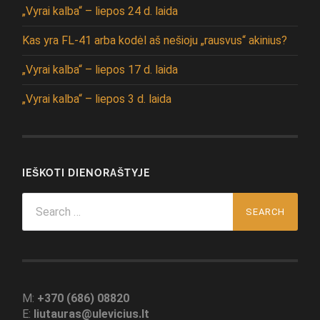
„Vyrai kalba“ – liepos 24 d. laida
Kas yra FL-41 arba kodėl aš nešioju „rausvus“ akinius?
„Vyrai kalba“ – liepos 17 d. laida
„Vyrai kalba“ – liepos 3 d. laida
IEŠKOTI DIENORAŠTYJE
Search
for:
M:
+370 (686) 08820
E:
liutauras@ulevicius.lt