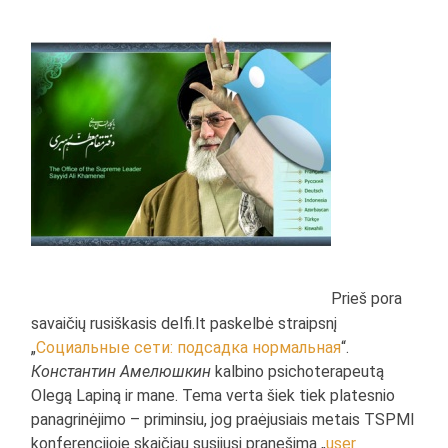
Prieš pora
savaičių rusiškasis delfi.lt paskelbė straipsnį
„
Социальные сети: подсадка нормальная
“.
Константин Амелюшкин
kalbino psichoterapeutą
Olegą Lapiną ir mane. Tema verta šiek tiek platesnio
panagrinėjimo – priminsiu, jog praėjusiais metais TSPMI
konferencijoje skaičiau susijusį pranešimą „
user