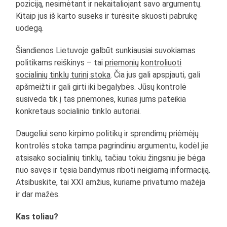
poziciją, nesimėtant ir nekaitaliojant savo argumentų.
Kitaip jus iš karto suseks ir turėsite skuosti pabrukę
uodegą.
Šiandienos Lietuvoje galbūt sunkiausiai suvokiamas
politikams reiškinys – tai
priemonių kontroliuoti
socialinių tinklų turinį stoka
. Čia jus gali apspjauti, gali
apšmeižti ir gali girti iki begalybės. Jūsų kontrolė
susiveda tik į tas priemones, kurias jums pateikia
konkretaus socialinio tinklo autoriai.
Daugeliui seno kirpimo politikų ir sprendimų priėmėjų
kontrolės stoka tampa pagrindiniu argumentu, kodėl jie
atsisako socialinių tinklų, tačiau tokiu žingsniu jie bėga
nuo savęs ir tęsia bandymus riboti neigiamą informaciją.
Atsibuskite, tai XXI amžius, kuriame privatumo mažėja
ir dar mažės.
Kas toliau?