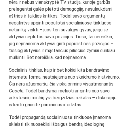
nėra ir nebus vienakryptė TV studija, kurioje garbūs
prelegentai galės plėtoti demagogiją, nesulaukdami
aštrios ir taiklios kritikos. Todėl savo argumentų
negalintys apginti populistai socialiniuose tinkluose
neturi ką veikti – juos ten suvalgys gyvus, jeigu jie
aktyviai neplėtos savo pozicijos. Tiesa, tai nereiškia,
jog neįmanoma aktyviai ginti populistinės pozicijos –
tiesiog aktyvius ir mąstančius piliečius žymiai sunkiau
mulkinti. Bet nereiškia, kad neįmanoma..
Socialinis tinklas, kaip ir bet kokiai kita bendravimo
internetu forma, neatsiejama nuo
skaidrumo ir atvirumo
.
Čia nėra užuomaršų, čia viską primins visaatmenantis
Google
. Todėl bandymai meluoti ar gintis nuo savo
ankstesnių minčių yra bergždžias reikalas – diskusijoje
iš karto gausite priminimus ir citatas.
Todėl propagandą socialiniuose tinkluose įmanoma
skleisti tik nuosekliai išbaigus bendrą ideologinę