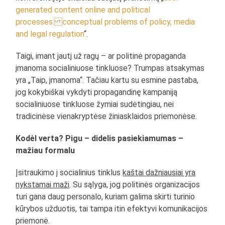
generated content online and political
processes: conceptual problems of policy, media
and legal regulation
“.
Taigi, imant jautį už ragų – ar politinė propaganda
įmanoma socialiniuose tinkluose? Trumpas atsakymas
yra „Taip, įmanoma“. Tačiau kartu su esmine pastaba,
jog kokybiškai vykdyti propagandinę kampaniją
socialiniuose tinkluose žymiai sudėtingiau, nei
tradicinėse vienakryptėse žiniasklaidos priemonėse.
Kodėl verta? Pigu – didelis pasiekiamumas –
mažiau formalu
Įsitraukimo į socialinius tinklus
kaštai dažniausiai yra
nykstamai maži
. Su sąlyga, jog politinės organizacijos
turi gana daug personalo, kuriam galima skirti turinio
kūrybos užduotis, tai tampa itin efektyvi komunikacijos
priemonė.