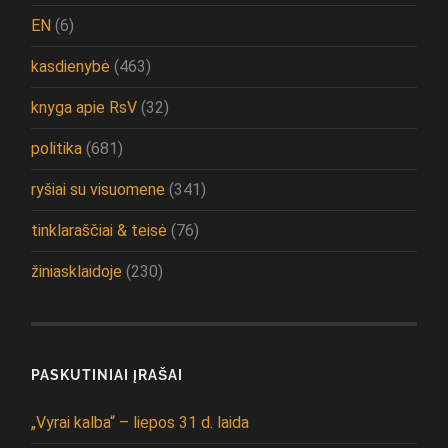
EN
(6)
kasdienybė
(463)
knyga apie RsV
(32)
politika
(681)
ryšiai su visuomene
(341)
tinklaraščiai & teisė
(76)
žiniasklaidoje
(230)
PASKUTINIAI ĮRAŠAI
„Vyrai kalba“ – liepos 31 d. laida