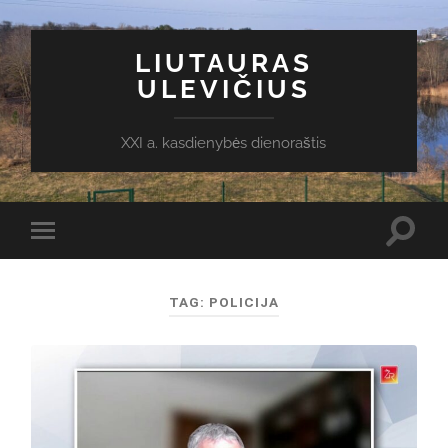
LIUTAURAS
ULEVIČIUS
XXI a. kasdienybės dienoraštis
Toggl
Toggle
search
mobile
field
menu
TAG:
POLICIJA