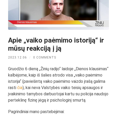
Apie „vaiko paėmimo istoriją“ ir
mūsų reakciją į ją
2023.12.06
/
0 COMMENTS
Gruodžio 6 dieną „Žinių radijo“ laidoje „Dienos klausimas“
kalbėjome, kaip iš šalies atrodo visa „vaiko paėmimo
istorija“ (paviešintą vaiko paėmimo vaizdo įrašą galima
rasti
čia
), kai neva Valstybės vaiko teisių apsaugos ir
įvaikinimo tarnybos darbuotojai kartu su policija naudojo
perteklinę fizinę jėgą ir psichologinį smurtą.
Pagrindiniai mano pastebėjimai: