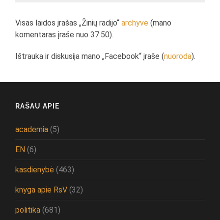
Visas laidos įrašas „Žinių radijo“
archyve
(mano
komentaras įraše nuo 37:50).
Ištrauka ir diskusija mano „Facebook“ įraše (
nuoroda
).
RAŠAU APIE
academia
(5)
EN
(6)
kasdienybė
(463)
knyga apie RsV
(32)
politika
(681)