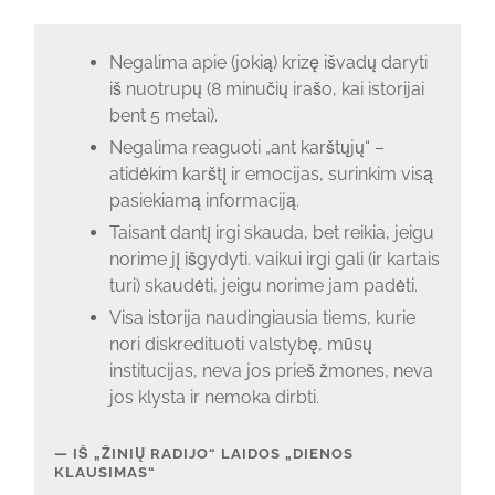
Negalima apie (jokią) krizę išvadų daryti
iš nuotrupų (8 minučių irašo, kai istorijai
bent 5 metai).
Negalima reaguoti „ant karštųjų“ –
atidėkim karštį ir emocijas, surinkim visą
pasiekiamą informaciją.
Taisant dantį irgi skauda, bet reikia, jeigu
norime jį išgydyti. vaikui irgi gali (ir kartais
turi) skaudėti, jeigu norime jam padėti.
Visa istorija naudingiausia tiems, kurie
nori diskredituoti valstybę, mūsų
institucijas, neva jos prieš žmones, neva
jos klysta ir nemoka dirbti.
IŠ „ŽINIŲ RADIJO“ LAIDOS „DIENOS
KLAUSIMAS“