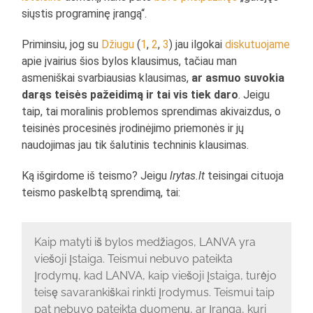
siųstis programinę įrangą“.
Priminsiu, jog su
Džiugu
(
1
,
2
,
3
) jau ilgokai
diskutuojame
apie įvairius šios bylos klausimus, tačiau man
asmeniškai svarbiausias klausimas,
ar asmuo suvokia
darąs teisės pažeidimą ir tai vis tiek daro
. Jeigu
taip, tai moralinis problemos sprendimas akivaizdus, o
teisinės procesinės įrodinėjimo priemonės ir jų
naudojimas jau tik šalutinis techninis klausimas.
Ką išgirdome iš teismo? Jeigu
lrytas.lt
teisingai cituoja
teismo paskelbtą sprendimą, tai:
Kaip matyti iš bylos medžiagos, LANVA yra
viešoji įstaiga. Teismui nebuvo pateikta
įrodymų, kad LANVA, kaip viešoji įstaiga, turėjo
teisę savarankiškai rinkti įrodymus. Teismui taip
pat nebuvo pateikta duomenų, ar įranga, kuri