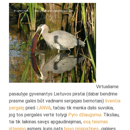
Virtualiame
pasaulyje gyvenantys Lietuvos piratai (dabar bendrine
prasme galės būt vadinami sergėjais bernotais)
švenčia
pergalę
prieš
LANVA
, tačiau tik menka dalis suvokia,
jog tos pergalės vertė tolygi
Pyro džiaugsmui
. Tiksliau,
tai tik laikinas savęs apgaudinėjimas,
esą teismas
išteisino
asmenį, kuris pats
buvo prisipažinęs
„galėjęs