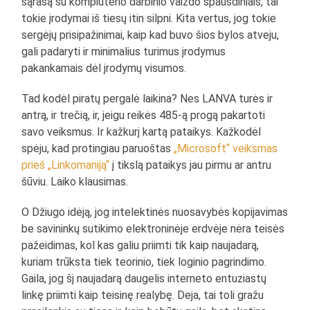
sąrašą su kompiuterio darbinio vaizdo spausdiniais, tai
tokie įrodymai iš tiesų itin silpni. Kita vertus, jog tokie
sergėjų prisipažinimai, kaip kad buvo šios bylos atveju,
gali padaryti ir minimalius turimus įrodymus
pakankamais dėl įrodymų visumos.
Tad kodėl piratų pergalė laikina? Nes LANVA turės ir
antrą, ir trečią, ir, jeigu reikės 485-ą progą pakartoti
savo veiksmus. Ir kažkurį kartą pataikys. Kažkodėl
spėju, kad protingiau paruoštas
„Microsoft“ veiksmas
prieš „Linkomaniją“
į tikslą pataikys jau pirmu ar antru
šūviu. Laiko klausimas.
O Džiugo idėją, jog intelektinės nuosavybės kopijavimas
be savininkų sutikimo elektroninėje erdvėje nėra teisės
pažeidimas, kol kas galiu priimti tik kaip naujadarą,
kuriam trūksta tiek teorinio, tiek loginio pagrindimo.
Gaila, jog šį naujadarą daugelis interneto entuziastų
linkę priimti kaip teisinę realybę. Deja, tai toli gražu