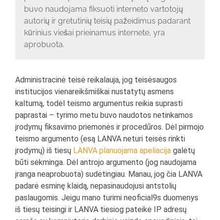
buvo naudojama fiksuoti interneto vartotojų
autorių ir gretutinių teisių pažeidimus padarant
kūrinius viešai prieinamus internete, yra
aprobuota.
Administracinė teisė reikalauja, jog teisėsaugos
institucijos vienareikšmiškai nustatytų asmens
kaltumą, todėl teismo argumentus reikia suprasti
paprastai – tyrimo metu buvo naudotos netinkamos
įrodymų fiksavimo priemonės ir procedūros. Dėl pirmojo
teismo argumento (esą LANVA neturi teisės rinkti
įrodymų) iš tiesų
LANVA planuojama apeliacija
galėtų
būti sėkminga. Dėl antrojo argumento (jog naudojama
įranga neaprobuota) sudėtingiau. Manau, jog čia LANVA
padarė esminę klaidą, nepasinaudojusi antstolių
paslaugomis. Jeigu mano turimi neoficial9s duomenys
iš tiesų teisingi ir LANVA tiesiog pateikė IP adresų