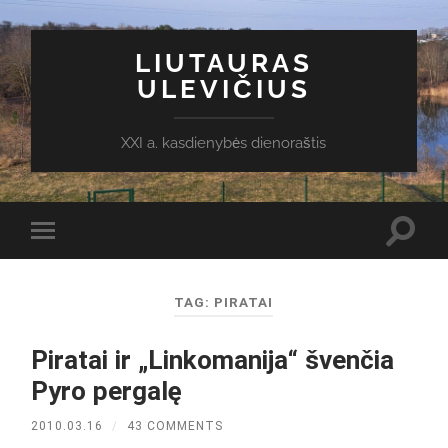
LIUTAURAS
ULEVIČIUS
XXI a. kasdienybės dienoraštis
Toggl
Toggle
search
mobile
field
menu
TAG:
PIRATAI
Piratai ir „Linkomanija“ švenčia
Pyro pergalę
2010.03.16
/
43 COMMENTS