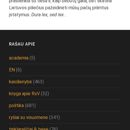
prasilenkia su tiesa ir, kaip bebūtų gaila, bet skatina
Lietuvos piliečius pažeidinėti mūsų pačių priimtus
įstatymus.
Dura lex, sed lex
…
RAŠAU APIE
academia
(5)
EN
(6)
kasdienybė
(463)
knyga apie RsV
(32)
politika
(681)
ryšiai su visuomene
(341)
tinklaraščiai & teisė
(76)