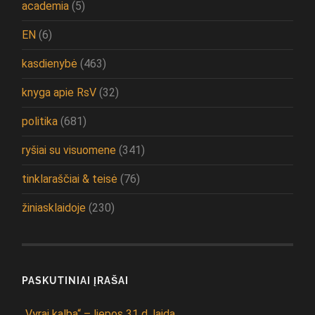
academia
(5)
EN
(6)
kasdienybė
(463)
knyga apie RsV
(32)
politika
(681)
ryšiai su visuomene
(341)
tinklaraščiai & teisė
(76)
žiniasklaidoje
(230)
PASKUTINIAI ĮRAŠAI
„Vyrai kalba“ – liepos 31 d. laida