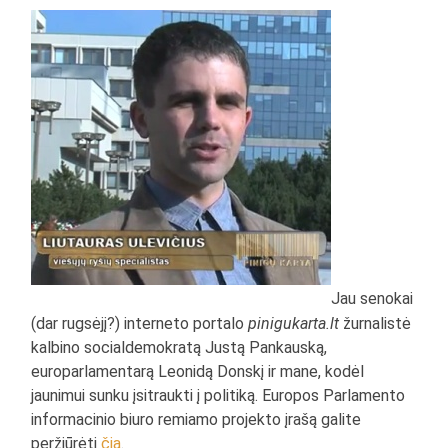
Jau senokai
(dar rugsėjį?) interneto portalo
pinigukarta.lt
žurnalistė
kalbino socialdemokratą Justą Pankauską,
europarlamentarą Leonidą Donskį ir mane, kodėl
jaunimui sunku įsitraukti į politiką. Europos Parlamento
informacinio biuro remiamo projekto įrašą galite
peržiūrėti
čia
.