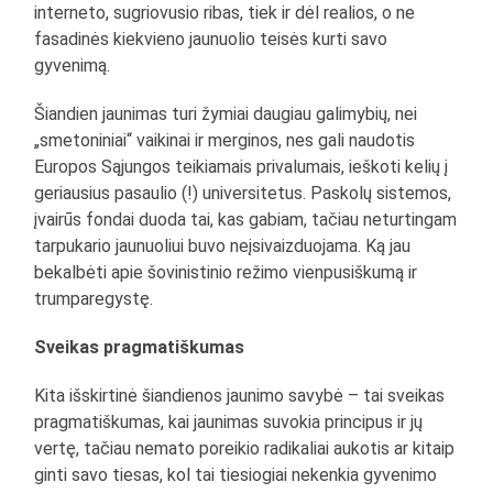
interneto, sugriovusio ribas, tiek ir dėl realios, o ne
fasadinės kiekvieno jaunuolio teisės kurti savo
gyvenimą.
Šiandien jaunimas turi žymiai daugiau galimybių, nei
„smetoniniai“ vaikinai ir merginos, nes gali naudotis
Europos Sąjungos teikiamais privalumais, ieškoti kelių į
geriausius pasaulio (!) universitetus. Paskolų sistemos,
įvairūs fondai duoda tai, kas gabiam, tačiau neturtingam
tarpukario jaunuoliui buvo neįsivaizduojama. Ką jau
bekalbėti apie šovinistinio režimo vienpusiškumą ir
trumparegystę.
Sveikas pragmatiškumas
Kita išskirtinė šiandienos jaunimo savybė – tai sveikas
pragmatiškumas, kai jaunimas suvokia principus ir jų
vertę, tačiau nemato poreikio radikaliai aukotis ar kitaip
ginti savo tiesas, kol tai tiesiogiai nekenkia gyvenimo