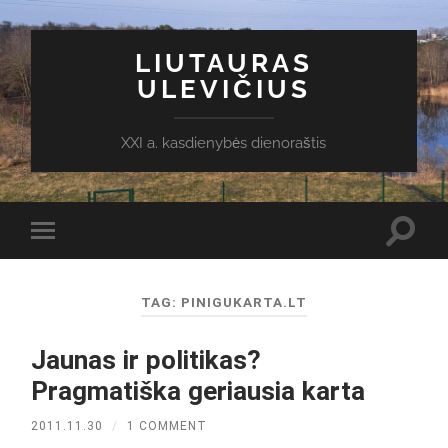
LIUTAURAS
ULEVIČIUS
XXI a. kasdienybės dienoraštis
Toggl
Toggle
search
mobile
field
menu
TAG:
PINIGUKARTA.LT
Jaunas ir politikas?
Pragmatiška geriausia karta
2011.11.30
/
1 COMMENT