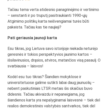
Tačiau tema verta atidesnio panagrinėjimo ir vertinimo
– senstanti ir po truputį pasitraukianti 1990-ųjų
Atgimimo politikų karta neišvengiamai turės būti
pakeista. Tačiau kas tie naujieji?
Pati geriausia jaunoji karta
Esu tikras, jog Lietuva savo istorijoje niekada neturėjo
geresnės ir tokios perspektyvios jaunimo kartos –
išsilavinusios, drąsios, atviros, matančios visą pasaulį. O
svarbiausia – laisvos!
Kodėl esu tuo tikras? Šiandien mokyklose ir
universitetuose galime sutikti labai daug jaunuolių –
nebent paskutiniais LTSR metais šis skaičius buvo
didesnis. Tačiau akivaizdu ir nepaneigiama, jog
šiandienos karta yra nepalyginamai laisvesnė – tiek dėl
realios demokratinės valstybės santvarkos, tiek dėl