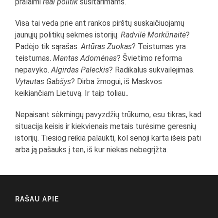
pralaimi
real politik
susitarimams.
Visa tai veda prie ant rankos pirštų suskaičiuojamų
jaunųjų politikų sėkmės istorijų.
Radvilė Morkūnaitė
?
Padėjo tik sąrašas.
Artūras Zuokas
? Teistumas yra
teistumas.
Mantas Adomėnas
? Švietimo reforma
nepavyko.
Algirdas Paleckis
? Radikalus sukvailėjimas.
Vytautas Gabšys
? Dirba žmogui, iš Maskvos
keikiančiam Lietuvą. Ir taip toliau..
Nepaisant sėkmingų pavyzdžių trūkumo, esu tikras, kad
situacija keisis ir kiekvienais metais turėsime geresnių
istorijų. Tiesiog reikia palaukti, kol senoji karta išeis pati
arba ją pašauks į ten, iš kur niekas nebegrįžta.
RAŠAU APIE