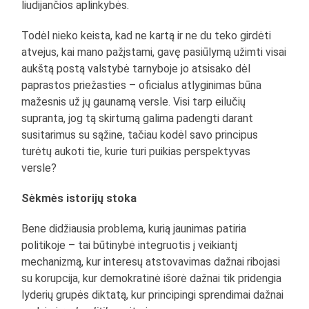
liudijančios aplinkybės.
Todėl nieko keista, kad ne kartą ir ne du teko girdėti
atvejus, kai mano pažįstami, gavę pasiūlymą užimti visai
aukštą postą valstybė tarnyboje jo atsisako dėl
paprastos priežasties – oficialus atlyginimas būna
mažesnis už jų gaunamą versle. Visi tarp eilučių
supranta, jog tą skirtumą galima padengti darant
susitarimus su sąžine, tačiau kodėl savo principus
turėtų aukoti tie, kurie turi puikias perspektyvas
versle?
Sėkmės istorijų stoka
Bene didžiausia problema, kurią jaunimas patiria
politikoje – tai būtinybė integruotis į veikiantį
mechanizmą, kur interesų atstovavimas dažnai ribojasi
su korupcija, kur demokratinė išorė dažnai tik pridengia
lyderių grupės diktatą, kur principingi sprendimai dažnai