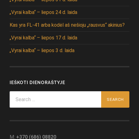
„Vyrai kalba“ – liepos 24 d. laida
Kas yra FL-41 arba kodėl aš nešioju „rausvus“ akinius?
„Vyrai kalba“ – liepos 17 d. laida
„Vyrai kalba“ – liepos 3 d. laida
IEŠKOTI DIENORAŠTYJE
Search
for:
M:
+370 (686) 08820