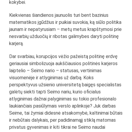
kokybei.
Kiekvienas šiandienos jaunuolis turi bent bazinius
matematikos įgūdžius ir puikiai suvokia, ką siūlo politika
jaunam ir nepatyrusiam – metų metus krapštymosi prie
nesvarbių užduočių ir ribotas galimybes daryti politinę
karjerą.
Dar svarbiau, korupcijos vėžio pažeistą politinę erdvę
geriausiai simbolizuoja aukščiausios politinės karjeros
laiptelio – Seimo nario – statusas, vertinimas
visuomenėje ir atlyginimas už darbą. Koks
perspektyvus užsienio universitetą baigęs specialistas
galėtų siekti tapti Seimo nariu, kurio oficialus
atlyginimas dažnai palyginimas su tokio profesionalo
laukiančiais pasiūlymais verslo aplinkoje? Juk darbas
Seime, tai žymiai didesnė atsakomybė, kaltinimai būtais
ir nebūtais dalykais, per padidinamąjį stiklą matomas
privatus gyvenimas ir kiti tikrai ne Seimo naudai