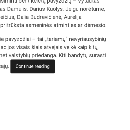
isiminti bent keletą pavyzdžių – Vytautas
tas Damulis, Darius Kuolys. Jeigu norėtume,
ičius, Dalia Budrevičienė, Aurelija
ti pritrūksta asmeninės atminties ar dėmesio.
šie pavyzdžiai – tai „tariamų“ nevyriausybinių
ijos visais šiais atvejais veikė kaip kitų,
r net valstybių priedanga. Kiti bandytų surasti
sajų.
Continue reading