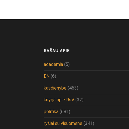
RAŠAU APIE
academia
(5)
EN
(6)
kasdienybė
(463)
knyga apie RsV
(32)
politika
(681)
ryšiai su visuomene
(341)