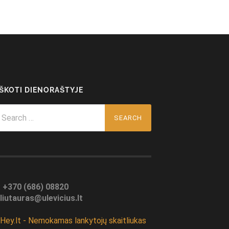
EŠKOTI DIENORAŠTYJE
arch
r:
:
+370 (686) 08820
liutauras@ulevicius.lt