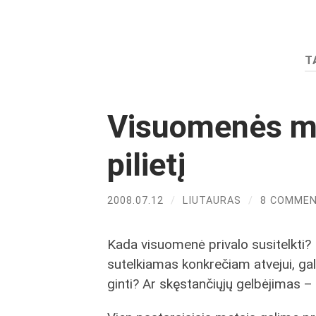
T
Visuomenės mūr
pilietį
2008.07.12
/
LIUTAURAS
/
8 COMME
Kada visuomenė privalo susitelkti?
sutelkiamas konkrečiam atvejui, galb
ginti? Ar skęstančiųjų gelbėjimas –