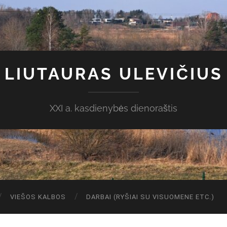
LIUTAURAS ULEVIČIUS
XXI a. kasdienybės dienoraštis
VIEŠOS KALBOS
DARBAI (RYŠIAI SU VISUOMENE ETC.)