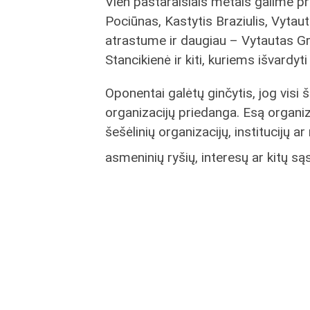
Vien pastaraisiais metais galime pr
Pociūnas, Kastytis Braziulis, Vytau
atrastume ir daugiau – Vytautas Gre
Stancikienė ir kiti, kuriems išvardy
Oponentai galėtų ginčytis, jog visi 
organizacijų priedanga. Esą organizac
šešėlinių organizacijų, institucijų a
asmeninių ryšių, interesų ar kitų są