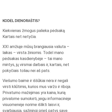
KODĖL DIENORAŠTIS?
Kiekvienas žmogus palieka pėdsaką.
Kartais net netyčia.
XXI amžiuje mūsų brangiausia valiuta –
laikas – virsta žiniomis. Todėl mano
pėdsakas kasdienybėje – tai mano
mintys, jų virsmai darbais ir, kartais, net
pokyčiais toliau nei aš pats.
Viešumo baimė ir iššūkiai nėra ir negali
virsti kliūtimis, kurios mus varžo ir riboja.
Privatumo mažėjimas yra kaina, kurią
privalome sumokėti, jeigu informacinėje
visuomenėje norime išlikti laisvi ir,
svarbiausia, sąžiningi prieš patys save.