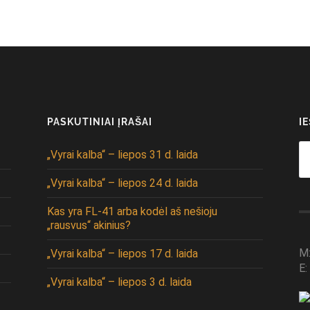
PASKUTINIAI ĮRAŠAI
I
Se
„Vyrai kalba“ – liepos 31 d. laida
fo
„Vyrai kalba“ – liepos 24 d. laida
Kas yra FL-41 arba kodėl aš nešioju
„rausvus“ akinius?
M
„Vyrai kalba“ – liepos 17 d. laida
E:
„Vyrai kalba“ – liepos 3 d. laida