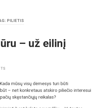
AG:
PILIETIS
u – už eilinį
NTS
 Kada mūsų visų dėmesys turi būti
ūt – net konkretaus atskiro piliečio interesui
 pačių skęstančiųjų reikalas?