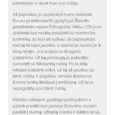
patenkintas ir davė man 100 rublių.
Aš paprašiau jo apsilankyti mano kabinete.
Buvau praktikuojantis gydytojas Šiaurės
geležinkelio rajone Petrograde. Vėliau O’Brynas
atskleidė,kad norėtų pakalbėti su manimi be
liudininkų, su kuo aš sutikau. Jis papasakojo,
kad ką tik tapo jaunikiu, o operacija, kurios jis iš
tiesų norėjo, yra susijusi su švogerio
pašalinimu. Už šią paslaugą jis pažadėjo
sumokėti 10 tūkstančių rublių. Po to kiltų
reikalas pašalinti uošvį, už ką aš gaučiau 50
tūkst. rublių. Ir pagaliau, senuko išsiskyrusi
žmona turėtų iškeliauti į amžinybę. Už tai jis
nepagailėtų 500 tūkst. rublių.
Klientas reikalavo ypatingo pasiruošimo ir
patarė pradėti nuo jaunojo Buturlino, kuriam
pasiūlė į duoną, užteptą sviestu ir lašišos ikrais,