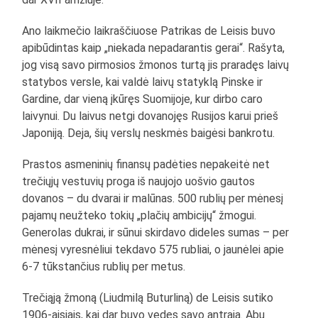
Ano laikmečio laikraščiuose Patrikas de Leisis buvo
apibūdintas kaip „niekada nepadarantis gerai“. Rašyta,
jog visą savo pirmosios žmonos turtą jis praradęs laivų
statybos versle, kai valdė laivų statyklą Pinske ir
Gardine, dar vieną įkūręs Suomijoje, kur dirbo caro
laivynui. Du laivus netgi dovanojęs Rusijos karui prieš
Japoniją. Deja, šių verslų neskmės baigėsi bankrotu.
Prastos asmeninių finansų padėties nepakeitė net
trečiųjų vestuvių proga iš naujojo uošvio gautos
dovanos – du dvarai ir malūnas. 500 rublių per mėnesį
pajamų neužteko tokių „plačių ambicijų“ žmogui.
Generolas dukrai, ir sūnui skirdavo dideles sumas – per
mėnesį vyresnėliui tekdavo 575 rubliai, o jaunėlei apie
6-7 tūkstančius rublių per metus.
Trečiąją žmoną (Liudmilą Buturliną) de Leisis sutiko
1906-aisiais, kai dar buvo vedęs savo antrąją. Abu