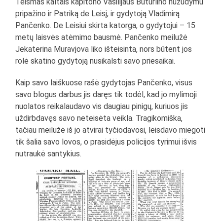
Teismas kaltais kapitono Vasilijaus Buturlino nužudymu
pripažino ir Patriką de Leisį, ir gydytoją Vladimirą
Pančenko. De Leisiui skirta katorga, o gydytojui – 15
metų laisvės atėmimo bausmė. Pančenko meilužė
Jekaterina Muravjova liko išteisinta, nors būtent jos
rolė skatino gydytoją nusikalsti savo priesaikai.
Kaip savo laiškuose rašė gydytojas Pančenko, visus
savo blogus darbus jis daręs tik todėl, kad jo mylimoji
nuolatos reikalaudavo vis daugiau pinigų, kuriuos jis
uždirbdavęs savo neteisėta veikla. Tragikomiška,
tačiau meilužė iš jo atvirai tyčiodavosi, leisdavo miegoti
tik šalia savo lovos, o prasidėjus policijos tyrimui išvis
nutraukė santykius.