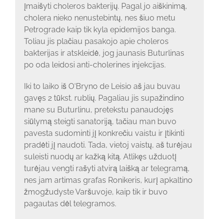
įmaišyti choleros bakterijų. Pagal jo aiškinimą,
cholera nieko nenustebintų, nes šiuo metu
Petrograde kaip tik kyla epidemijos banga.
Toliau jis plačiau pasakojo apie choleros
bakterijas ir atskleidė, jog jaunasis Buturlinas
po oda leidosi anti-cholerines injekcijas.
Iki to laiko iš O‘Bryno de Leisio aš jau buvau
gavęs 2 tūkst. rublių. Pagaliau jis supažindino
mane su Buturlinu, pretekstu panaudojęs
siūlymą steigti sanatoriją, tačiau man buvo
pavesta sudominti jį konkrečiu vaistu ir įtikinti
pradėti jį naudoti. Tada, vietoj vaistų, aš turėjau
suleisti nuodų ar kažką kitą. Atlikęs užduotį
turėjau vengti rašyti atvirą laišką ar telegramą,
nes jam artimas grafas Ronikeris, kurį apkaltino
žmogžudyste Varšuvoje, kaip tik ir buvo
pagautas dėl telegramos.