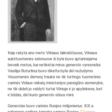
Kaip rašyta ano meto Vilniaus laikraščiuose, Vilniaus
aukštuomenės salonuose ši byla buvo aptarinėjama
beveik metus, kai netikėtai mirus generolo vyresnėliui
Vasilijui Buturlinui buvo iškelta byla dėl nužudymo.
Visuomenės dėmesį traukė ne tik turtingo tuometinio
carinės Vidaus reikalų ministerijos pareigūno asmenybė,
ne tik dideli jo valdyti turtai Vilniuje ir jo apylinkėse, bet
ir būdas, dėl kurio generolo sūnus mirė.
Generolas buvo carinės Rusijos milijonierius. XIX a.
pabaigoje palikęs tarnybą carinės Rusijos
27-osios