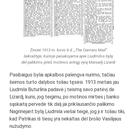
Žinutė 1913 m. kovo 6 d. „The Oamaru Mail“
laikraštyje, kurioje pasakojama apie Liudmilos bylą
dėl palikimo prieš motinos antrąjį vyrą Manuelį Lizardi
Pasibaigus bylai apkalbos palengva nurimo, tačiau
šeimos turto dalybos toliau tęsėsi. 1913 metais jau
Liudmila Buturlina padavė į teismą savo patėvį de
Lizardį, kuris, jog teigimu, po motinos mirties į banko
sąskaitą pervedė tik dalį jai priklausančio palikimo.
Nagrinėjant bylą Liudmila viešai teigė, jog ji ir toliau tiki,
kad Patrikas iš tiesų yra nekaltas dėl brolio Vasilijaus
nužudymo.