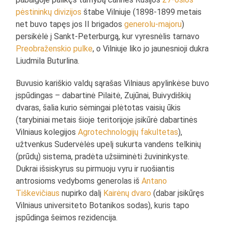
pėstininkų divizijos
štabe Vilniuje (1898-1899 metais
net buvo tapęs jos II brigados
generolu-majoru
)
persikėlė į Sankt-Peterburgą, kur vyresnėlis tarnavo
Preobraženskio pulke
, o Vilniuje liko jo jaunesnioji dukra
Liudmila Buturlina.
Buvusio kariškio valdų sąrašas Vilniaus apylinkėse buvo
įspūdingas – dabartinė Pilaitė, Zujūnai, Buivydiškių
dvaras, šalia kurio sėmingai plėtotas vaisių ūkis
(tarybiniai metais šioje teritorijoje įsikūrė dabartinės
Vilniaus kolegijos
Agrotechnologijų fakultetas
),
užtvenkus Sudervėlės upelį sukurta vandens telkinių
(prūdų) sistema, pradėta užsiiminėti žuvininkyste.
Dukrai išsiskyrus su pirmuoju vyru ir ruošiantis
antrosioms vedyboms generolas iš
Antano
Tiškevičiaus
nupirko dalį
Kairėnų dvaro
(dabar įsikūręs
Vilniaus universiteto Botanikos sodas), kuris tapo
įspūdinga šeimos rezidencija.