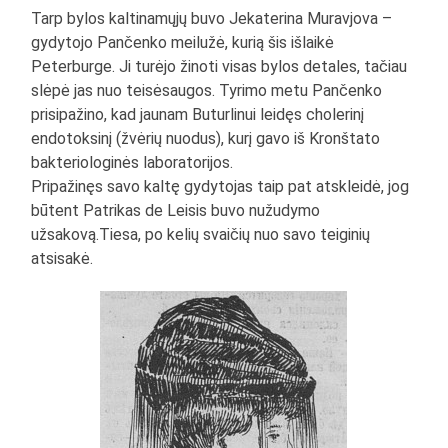
Tarp bylos kaltinamųjų buvo Jekaterina Muravjova –
gydytojo Pančenko meilužė, kurią šis išlaikė
Peterburge. Ji turėjo žinoti visas bylos detales, tačiau
slėpė jas nuo teisėsaugos. Tyrimo metu Pančenko
prisipažino, kad jaunam Buturlinui leidęs cholerinį
endotoksinį (žvėrių nuodus), kurį gavo iš Kronštato
bakteriologinės laboratorijos.
Pripažinęs savo kaltę gydytojas taip pat atskleidė, jog
būtent Patrikas de Leisis buvo nužudymo
užsakovą.Tiesa, po kelių svaičių nuo savo teiginių
atsisakė.