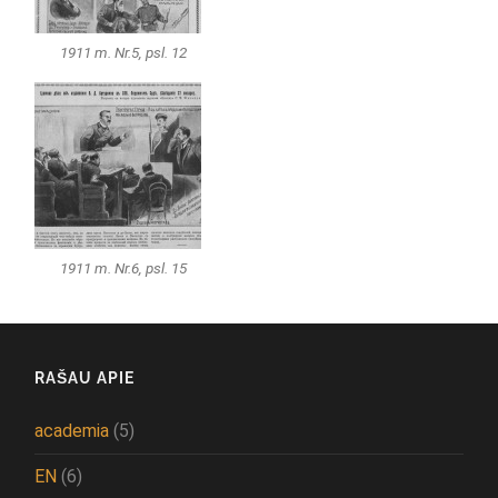
1911 m. Nr.5, psl. 12
1911 m. Nr.6, psl. 15
RAŠAU APIE
academia
(5)
EN
(6)