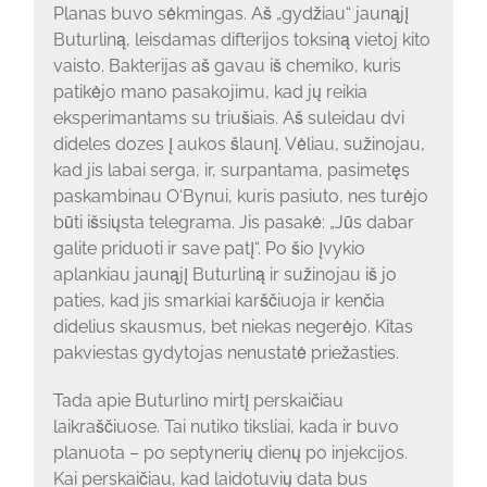
Planas buvo sėkmingas. Aš „gydžiau“ jaunąjį
Buturliną, leisdamas difterijos toksiną vietoj kito
vaisto. Bakterijas aš gavau iš chemiko, kuris
patikėjo mano pasakojimu, kad jų reikia
eksperimantams su triušiais. Aš suleidau dvi
dideles dozes į aukos šlaunį. Vėliau, sužinojau,
kad jis labai serga, ir, surpantama, pasimetęs
paskambinau O‘Bynui, kuris pasiuto, nes turėjo
būti išsiųsta telegrama. Jis pasakė: „Jūs dabar
galite priduoti ir save patį“. Po šio įvykio
aplankiau jaunąjį Buturliną ir sužinojau iš jo
paties, kad jis smarkiai karščiuoja ir kenčia
didelius skausmus, bet niekas negerėjo. Kitas
pakviestas gydytojas nenustatė priežasties.
Tada apie Buturlino mirtį perskaičiau
laikraščiuose. Tai nutiko tiksliai, kada ir buvo
planuota – po septynerių dienų po injekcijos.
Kai perskaičiau, kad laidotuvių data bus