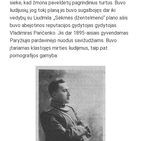
siekė, kad žmona paveldėtų pagrindinius turtus. Buvo
liudijusių, jog tokį planą jis buvo sugalbojęs dar iki
vedybų su Liudmila. „Sėkmės džentelmeno“ plano ašis
buvo abejotinos reputacijos gydytojas gydytojas
Vladimiras Pančenko. Jis dar 1895-aisiais gyvendamas
Paryžiujis pardavinėjo nuodus savižudžiams. Buvo
įtariamas klastojęs mirties liudijimus, taip pat
pornografijos gamyba.