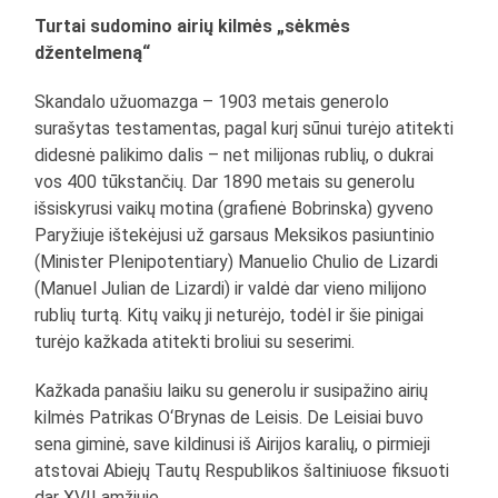
Turtai sudomino airių kilmės „sėkmės
džentelmeną“
Skandalo užuomazga – 1903 metais generolo
surašytas testamentas, pagal kurį sūnui turėjo atitekti
didesnė palikimo dalis – net milijonas rublių, o dukrai
vos 400 tūkstančių. Dar 1890 metais su generolu
išsiskyrusi vaikų motina (grafienė Bobrinska) gyveno
Paryžiuje ištekėjusi už garsaus Meksikos pasiuntinio
(Minister Plenipotentiary) Manuelio Chulio de Lizardi
(Manuel Julian de Lizardi) ir valdė dar vieno milijono
rublių turtą. Kitų vaikų ji neturėjo, todėl ir šie pinigai
turėjo kažkada atitekti broliui su seserimi.
Kažkada panašiu laiku su generolu ir susipažino airių
kilmės Patrikas O‘Brynas de Leisis. De Leisiai buvo
sena giminė, save kildinusi iš Airijos karalių, o pirmieji
atstovai Abiejų Tautų Respublikos šaltiniuose fiksuoti
dar XVII amžiuje.