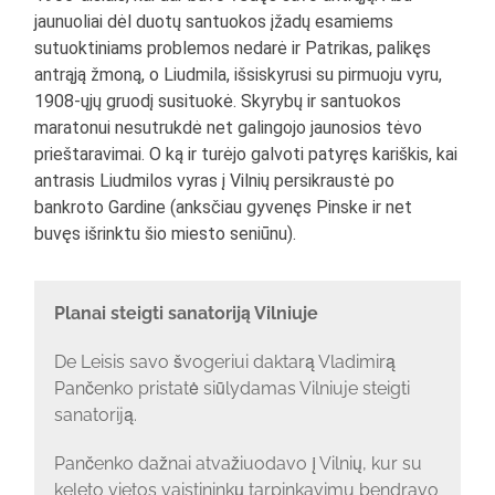
jaunuoliai dėl duotų santuokos įžadų esamiems
sutuoktiniams problemos nedarė ir Patrikas, palikęs
antrąją žmoną, o Liudmila, išsiskyrusi su pirmuoju vyru,
1908-ųjų gruodį susituokė. Skyrybų ir santuokos
maratonui nesutrukdė net galingojo jaunosios tėvo
prieštaravimai. O ką ir turėjo galvoti patyręs kariškis, kai
antrasis Liudmilos vyras į Vilnių persikraustė po
bankroto Gardine (anksčiau gyvenęs Pinske ir net
buvęs išrinktu šio miesto seniūnu).
Planai steigti sanatoriją Vilniuje
De Leisis savo švogeriui daktarą Vladimirą
Pančenko pristatė siūlydamas Vilniuje steigti
sanatoriją.
Pančenko dažnai atvažiuodavo į Vilnių, kur su
keleto vietos vaistininkų tarpinkavimu bendravo