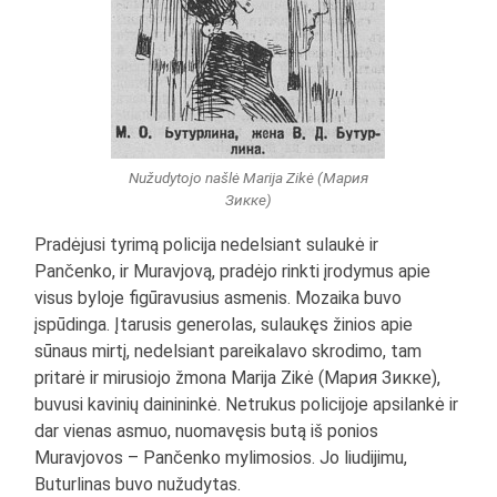
Nužudytojo našlė Marija Zikė (Мария
Зикке)
Pradėjusi tyrimą policija nedelsiant sulaukė ir
Pančenko, ir Muravjovą, pradėjo rinkti įrodymus apie
visus byloje figūravusius asmenis. Mozaika buvo
įspūdinga. Įtarusis generolas, sulaukęs žinios apie
sūnaus mirtį, nedelsiant pareikalavo skrodimo, tam
pritarė ir mirusiojo žmona Marija Zikė (Мария Зикке),
buvusi kavinių dainininkė. Netrukus policijoje apsilankė ir
dar vienas asmuo, nuomavęsis butą iš ponios
Muravjovos – Pančenko mylimosios. Jo liudijimu,
Buturlinas buvo nužudytas.