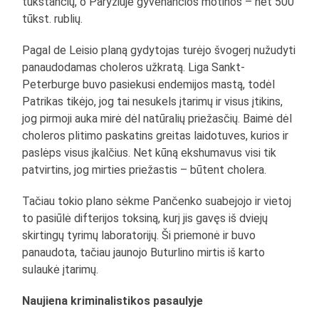
tūkstančių, o Paryžiuje gyvenančios motinos – net 500
tūkst. rublių.
Pagal de Leisio planą gydytojas turėjo švogerį nužudyti
panaudodamas choleros užkratą. Liga Sankt-
Peterburge buvo pasiekusi endemijos mastą, todėl
Patrikas tikėjo, jog tai nesukels įtarimų ir visus įtikins,
jog pirmoji auka mirė dėl natūralių priežasčių. Baimė dėl
choleros plitimo paskatins greitas laidotuves, kurios ir
paslėps visus įkalčius. Net kūną ekshumavus visi tik
patvirtins, jog mirties priežastis – būtent cholera.
Tačiau tokio plano sėkme Pančenko suabejojo ir vietoj
to pasiūlė difterijos toksiną, kurį jis gavęs iš dviejų
skirtingų tyrimų laboratorijų. Ši priemonė ir buvo
panaudota, tačiau jaunojo Buturlino mirtis iš karto
sulaukė įtarimų.
Naujiena kriminalistikos pasaulyje