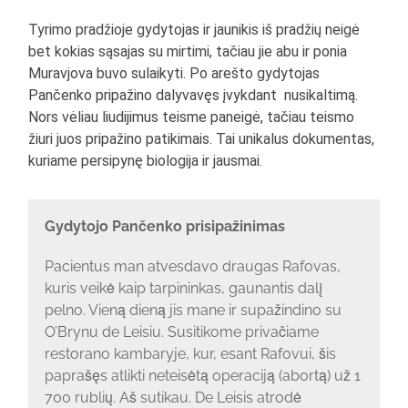
Tyrimo pradžioje gydytojas ir jaunikis iš pradžių neigė
bet kokias sąsajas su mirtimi, tačiau jie abu ir ponia
Muravjova buvo sulaikyti. Po arešto gydytojas
Pančenko pripažino dalyvavęs įvykdant nusikaltimą.
Nors vėliau liudijimus teisme paneigė, tačiau teismo
žiuri juos pripažino patikimais. Tai unikalus dokumentas,
kuriame persipynę biologija ir jausmai.
Gydytojo Pančenko prisipažinimas
Pacientus man atvesdavo draugas Rafovas,
kuris veikė kaip tarpininkas, gaunantis dalį
pelno. Vieną dieną jis mane ir supažindino su
O’Brynu de Leisiu. Susitikome privačiame
restorano kambaryje, kur, esant Rafovui, šis
paprašęs atlikti neteisėtą operaciją (abortą) už 1
700 rublių. Aš sutikau. De Leisis atrodė