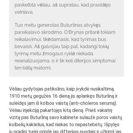
paskelbta vėliau, aš supratau, kad prasidėjo
velniava.
Tuo metu generolas Buturlinas atvykęs
pareikalavo skrodimo. O‘Brynas pritarė tokiam
reikalavimui, tikėdamasis, kad tyrimas bus
bevaisis. Aš galvojau taip pat, kadangi tokių
tyrimų metu žmogaus ryklė niekada
neanalizuojama, o ir tik keli diterijos simptomai
ten būtų matomi.
Vėliau gydytojas patikslino, kaip įvykdė nusikaltimą.
1910 metų gegužės 16 dieną jis aplankęs Buturliną ir
suleidęs jam iš kolbos vaistą (anti-choleros serumą).
Vėliau injekciją pakartojęs kitą dieną. Prieš vakarinį
vizitą pas Buturliną savo kabinete sulaužė poros vaistų
kolbelių kaklelius, kad niekas to nepastebėtų. Išpylęs
jų pradinį turinį pripilė jas difterijos nuodais ir užkimš jas