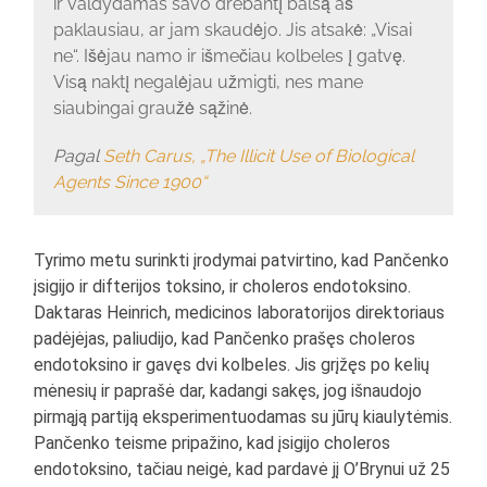
ir valdydamas savo drebantį balsą aš
paklausiau, ar jam skaudėjo. Jis atsakė: „Visai
ne“. Išėjau namo ir išmečiau kolbeles į gatvę.
Visą naktį negalėjau užmigti, nes mane
siaubingai graužė sąžinė.
Pagal
Seth Carus, „The Illicit Use of Biological
Agents Since 1900“
Tyrimo metu surinkti įrodymai patvirtino, kad Pančenko
įsigijo ir difterijos toksino, ir choleros endotoksino.
Daktaras Heinrich, medicinos laboratorijos direktoriaus
padėjėjas, paliudijo, kad Pančenko prašęs choleros
endotoksino ir gavęs dvi kolbeles. Jis grįžęs po kelių
mėnesių ir paprašė dar, kadangi sakęs, jog išnaudojo
pirmąją partiją eksperimentuodamas su jūrų kiaulytėmis.
Pančenko teisme pripažino, kad įsigijo choleros
endotoksino, tačiau neigė, kad pardavė jį O’Brynui už 25