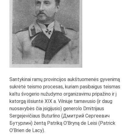
Santykinai ramų provincijos aukštuomenės gyvenimą
sukrėtė teismo procesas, kuriam pasibaigus teismas
kaltu švogerio nužudymo organizavimu pripažino ir į
katorgą išsiuntė XIX a. Vilniuje tarnavusio (ir daug
nuosavybės čia įsigijusio) generolo Dmitrijaus
Sergejevičiaus Buturlino (Дмитрий Сергеевич
Бутурлин) žentą Patriką O’Bryną de Leisi (Patrick
O’Brien de Lacy).