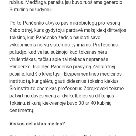
rublius. Medžiaga, panašu, jau buvo ruošiama generolo
Buturlino nužudymui.
Po to Pančenko atvyko pas mikrobiologą profesorių
Zabolotnyj, kuris gydytojui pardavė mažą kiekį difterijos
toksino, kurį Pančenko žadėjo naudoti savo
vykdomiems nervų sistemos tyrimams. Profesorius
paliudijo, kad vėliau sužinojo, kad toksinas nėra
virulentiškas, tačiau apie tai niekada nepranešė
Pančenko. Išpildęs Pančenko prašymą Zabolotnyj
pasiūlė, kad šis kreiptųsi į Eksperimentinės medicinos
instituctą, kur galėtų gauti didesnius toksino kiekius.
Šio instituto chemikas profesorius Zdrejkovski teisme
patvirtino davęs vieną ar dvi kolbeles su difterijos
toksinu, iš kurių kiekvienoje buvo 30 ar 40 kubinių
centimetrų.
Viskas dėl aklos meilės?