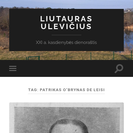
LIUTAURAS
ULEVIČIUS
XXI a. kasdienybės dienoraštis
Toggl
Toggle
search
mobile
field
menu
TAG:
PATRIKAS O’BRYNAS DE LEISI