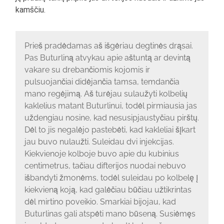
kamščiu.
Prieš pradėdamas aš išgėriau degtinės drąsai.
Pas Buturliną atvykau apie aštuntą ar devintą
vakare su drebančiomis kojomis ir
pulsuojančiai didėjančia tamsa, temdančia
mano regėjimą. Aš turėjau sulaužyti kolbelių
kaklelius matant Buturlinui, todėl pirmiausia jas
uždengiau nosine, kad nesusipjaustyčiau pirštų.
Dėl to jis negalėjo pastebėti, kad kakleliai šįkart
jau buvo nulaužti. Suleidau dvi injekcijas.
Kiekvienoje kolboje buvo apie du kubinius
centimetrus, tačiau difterijos nuodai nebuvo
išbandyti žmonėms, todėl suleidau po kolbelę į
kiekvieną koją, kad galėčiau būčiau užtikrintas
dėl mirtino poveikio. Smarkiai bijojau, kad
Buturlinas gali atspėti mano būseną. Susiėmęs