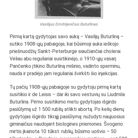
Vasilijus Dmitrijevičius Buturlinas
Pirmą kartą gydytojas savo auką – Vasilijų Buturliną –
sutiko 1908-ųjų pabaigoje, kai būsimoji auka ieškojo
priešnuodžių Sankt-Peterburge siaučiančiai cholerai.
Vėliau abu reguliariai susitikinėjo, o 1910-ųjų vasarį
Pančenko įtikino Buturliną mišinio, vadinto sperminu,
nauda ir pradėjo jam reguliariai švirkšti šio injekcijas.
Tų pačių 1908-ųjų pabaigoje su gydytoju pirmą kartą
susitikio ir de Leisis – dar iki savo vestuvių su Liudmila
Buturlina. Pirmo susitikimo metu gydytojas išgirdo
pasiūlymą už 1 500 rublių atlikti abortą. Po kelių dienų
gydytojas išgirdo tikrąjį pasiūlymą: nužudyti naujuosius
giminaičius naudojant biologines priemones. Švogerio
mirtis įkainota 10 tūkst. rublių, būsimo uošvio – 50