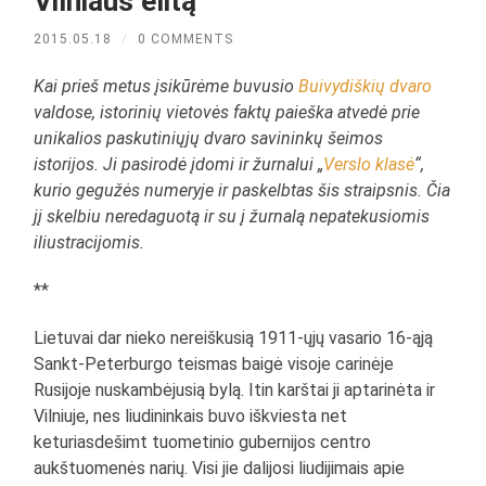
Vilniaus elitą
2015.05.18
/
0 COMMENTS
Kai prieš metus įsikūrėme buvusio
Buivydiškių dvaro
valdose, istorinių vietovės faktų paieška atvedė prie
unikalios paskutiniųjų dvaro savininkų šeimos
istorijos. Ji pasirodė įdomi ir žurnalui „
Verslo klasė
“,
kurio gegužės numeryje ir paskelbtas šis straipsnis. Čia
jį skelbiu neredaguotą ir su į žurnalą nepatekusiomis
iliustracijomis.
**
Lietuvai dar nieko nereiškusią 1911-ųjų vasario 16-ąją
Sankt-Peterburgo teismas baigė visoje carinėje
Rusijoje nuskambėjusią bylą. Itin karštai ji aptarinėta ir
Vilniuje, nes liudininkais buvo iškviesta net
keturiasdešimt tuometinio gubernijos centro
aukštuomenės narių. Visi jie dalijosi liudijimais apie