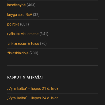
kasdienybė
(463)
knyga apie RsV
(32)
politika
(681)
ryšiai su visuomene
(341)
tinklaraščiai & teisė
(76)
žiniasklaidoje
(230)
PASKUTINIAI ĮRAŠAI
„Vyrai kalba“ – liepos 31 d. laida
„Vyrai kalba“ – liepos 24 d. laida