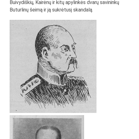
Buivydiškių, Kairėnų ir kitų apylinkės dvarų savininkų
Buturlinų šeimą ir ją sukrėtusį skandalą.