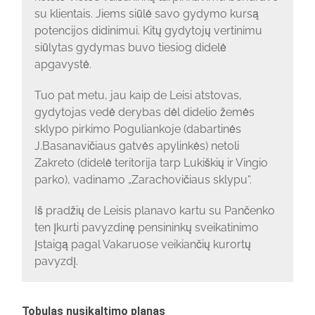
su klientais. Jiems siūlė savo gydymo kursą
potencijos didinimui. Kitų gydytojų vertinimu
siūlytas gydymas buvo tiesiog didelė
apgavystė.
Tuo pat metu, jau kaip de Leisi atstovas,
gydytojas vedė derybas dėl didelio žemės
sklypo pirkimo Poguliankoje (dabartinės
J.Basanavičiaus gatvės apylinkės) netoli
Zakreto (didelė teritorija tarp Lukiškių ir Vingio
parko), vadinamo „Zarachovičiaus sklypu“.
Iš pradžių de Leisis planavo kartu su Pančenko
ten įkurti pavyzdinę pensininkų sveikatinimo
įstaigą pagal Vakaruose veikiančių kurortų
pavyzdį.
Tobulas nusikaltimo planas