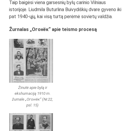
Taip baigėsi viena garsesnių bylų carinio Vilniaus
istorijoje. Liudmila Buturlina Buivydiškių dvare gyveno iki
pat 1940-ųjų, kai visą turtą perėmė sovietų valdžia.
Žurnalas „Огонёк“ apie teismo procesą
Žinutė apie bylą ir
ekshumaciją 1910 m.
žurnale „Огонёк“ (Nr.22,
psl. 15)