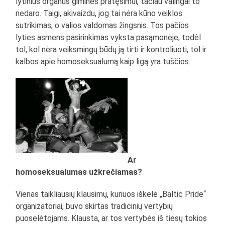
lytinius organus giminės pratęsimui, tačiau valingai to
nedaro. Taigi, akivaizdu, jog tai nėra kūno veiklos
sutrikimas, o valios valdomas žingsnis. Tos pačios
lyties asmens pasirinkimas vyksta pasąmonėje, todėl
tol, kol nėra veiksmingų būdų ją tirti ir kontroliuoti, tol ir
kalbos apie homoseksualumą kaip ligą yra tuščios.
Ar
homoseksualumas užkrečiamas?
Vienas taikliausių klausimų, kuriuos iškėlė „Baltic Pride“
organizatoriai, buvo skirtas tradicinių vertybių
puoselėtojams. Klausta, ar tos vertybės iš tiesų tokios