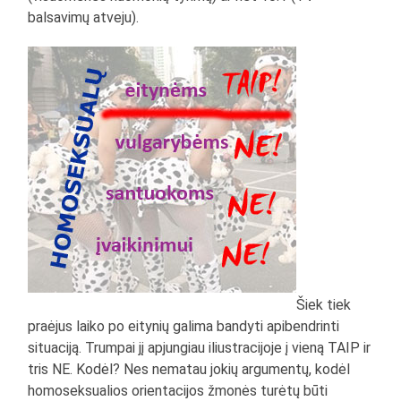
balsavimų atveju).
Šiek tiek
praėjus laiko po eitynių galima bandyti apibendrinti
situaciją. Trumpai jį apjungiau iliustracijoje į vieną TAIP ir
tris NE. Kodėl? Nes nematau jokių argumentų, kodėl
homoseksualios orientacijos žmonės turėtų būti