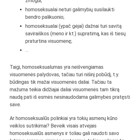
žmogui;
homoseksualai neturi galimybių susilaukti
bendro palikuonio;
homoseksualai (ypač gėjai) dažnai turi savitą
saviraiškos (meno ir kt.) supratimą, kas iš tiesų
praturtina visuomenę;
…
Taigi, homoseksualumas yra neišvengiamas
visuomenės palydovas, tačiau turi nišinį pobūdį, t.y.
būdingas tik mažai visuomenės daliai. Tačiau ta
mažuma teikia didžiajai daliai visuomenės tam tikrą
naudą pati iš esmės nesinaudodama galimybes pratęsti
save.
Ar homoseksualūs polinkiai yra tokių asmenų kūno
veiklos sutrikimai? Beveik visais atvejais
homoseksualūs asmenys ir toliau gali naudoti savo