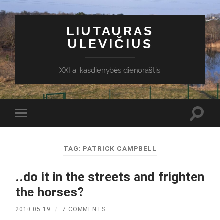
LIUTAURAS
ULEVIČIUS
XXI a. kasdienybės dienoraštis
Toggl
Toggle
search
mobile
field
menu
TAG:
PATRICK CAMPBELL
..do it in the streets and frighten
the horses?
2010.05.19
/
7 COMMENTS