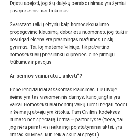
Drįstu abejoti, jog šių dalykų persisotinimas yra žymiai
pavojingesnis, nei trūkumas.
Svarstant taikių eitynių kaip homoseksualumo
propagavimo klausimą, dabar esu nuomonės, jog taiki ir
nevulgari eisena yra prasmingas mažumos teisių
gynimas. Tai, ką matėme Vilniuje, tik patvirtino
homoseksualų priešininkų silpnybes, o ne pirmųjų
trūkumus ir pavojus.
Ar šeimos samprata „lanksti“?
Bene lengviausiai atsakomas klausimas. Lietuvoje
šeima yra tas visuomeninis darinys, kurio jungtis yra
vaikai. Homoseksualai bendrų vaikų turėti negali, todėl
ir šeima jų atveju yra kitokia. Tam Civilinis kodeksas
numato net specialią formą – partnerystę (tiesa, tai,
jog nėra priimti visi reikalingi poįstatyminiai aktai, yra
rimtas kliuvinys, kurį reikia skubiai spręsti).