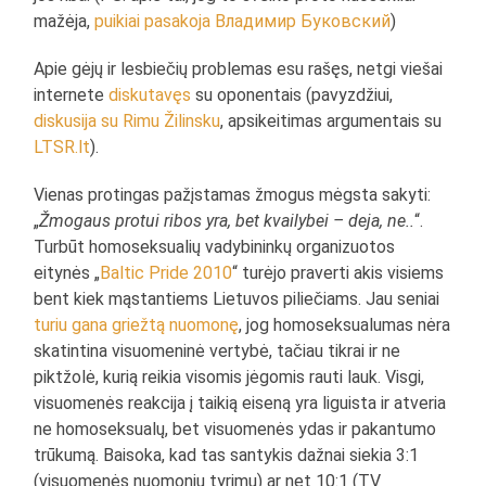
mažėja,
puikiai pasakoja Владимир Буковский
)
Apie gėjų ir lesbiečių problemas esu rašęs, netgi viešai
internete
diskutavęs
su oponentais (pavyzdžiui,
diskusija
su
Rimu Žilinsku
, apsikeitimas argumentais su
LTSR.lt
).
Vienas protingas pažįstamas žmogus mėgsta sakyti:
„
Žmogaus protui ribos yra, bet kvailybei – deja, ne..
“.
Turbūt homoseksualių vadybininkų organizuotos
eitynės „
Baltic Pride 2010
“ turėjo praverti akis visiems
bent kiek mąstantiems Lietuvos piliečiams. Jau seniai
turiu gana griežtą nuomonę
, jog homoseksualumas nėra
skatintina visuomeninė vertybė, tačiau tikrai ir ne
piktžolė, kurią reikia visomis jėgomis rauti lauk. Visgi,
visuomenės reakcija į taikią eiseną yra liguista ir atveria
ne homoseksualų, bet visuomenės ydas ir pakantumo
trūkumą. Baisoka, kad tas santykis dažnai siekia 3:1
(visuomenės nuomonių tyrimų) ar net 10:1 (TV