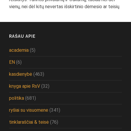
vienų, nei dėl kitų nevertas išskirtinio dėmesio ar teisių.
RAŠAU APIE
academia
(5)
EN
(6)
kasdienybė
(463)
knyga apie RsV
(32)
politika
(681)
ryšiai su visuomene
(341)
tinklaraščiai & teisė
(76)