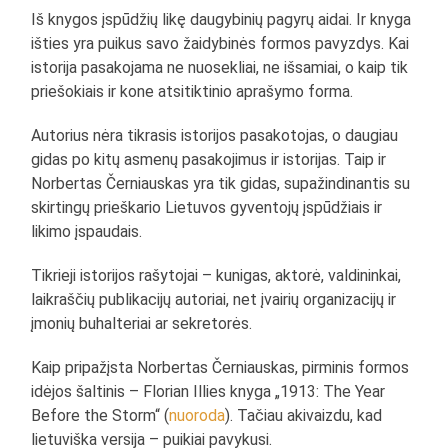
Iš knygos įspūdžių likę daugybinių pagyrų aidai. Ir knyga
išties yra puikus savo žaidybinės formos pavyzdys. Kai
istorija pasakojama ne nuosekliai, ne išsamiai, o kaip tik
priešokiais ir kone atsitiktinio aprašymo forma.
Autorius nėra tikrasis istorijos pasakotojas, o daugiau
gidas po kitų asmenų pasakojimus ir istorijas. Taip ir
Norbertas Černiauskas yra tik gidas, supažindinantis su
skirtingų prieškario Lietuvos gyventojų įspūdžiais ir
likimo įspaudais.
Tikrieji istorijos rašytojai – kunigas, aktorė, valdininkai,
laikraščių publikacijų autoriai, net įvairių organizacijų ir
įmonių buhalteriai ar sekretorės.
Kaip pripažįsta Norbertas Černiauskas, pirminis formos
idėjos šaltinis – Florian Illies knyga „1913: The Year
Before the Storm“ (
nuoroda
). Tačiau akivaizdu, kad
lietuviška versija – puikiai pavykusi.