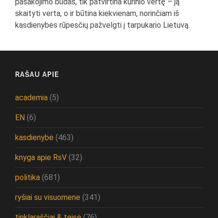
pasakojimo būdas, tik patvirtina kūrinio vertę – ją
skaityti verta, o ir būtina kiekvienam, norinčiam iš
kasdienybės rūpesčių pažvelgti į tarpukario Lietuvą.
RAŠAU APIE
academia
(5)
EN
(6)
kasdienybė
(463)
knyga apie RsV
(32)
politika
(681)
ryšiai su visuomene
(341)
tinklaraščiai & teisė
(76)