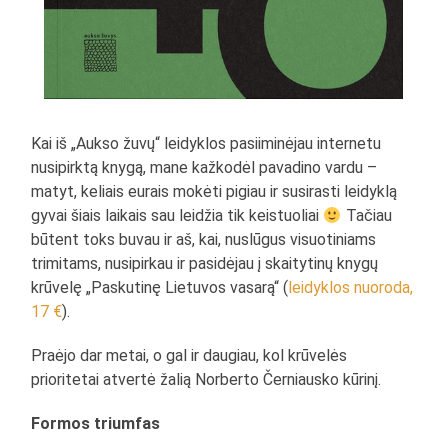
Kai iš „Aukso žuvų“ leidyklos pasiiminėjau internetu
nusipirktą knygą, mane kažkodėl pavadino vardu –
matyt, keliais eurais mokėti pigiau ir susirasti leidyklą
gyvai šiais laikais sau leidžia tik keistuoliai
Tačiau
būtent toks buvau ir aš, kai, nuslūgus visuotiniams
trimitams, nusipirkau ir pasidėjau į skaitytinų knygų
krūvelę „Paskutinę Lietuvos vasarą“ (
leidyklos nuoroda,
17 €
).
Praėjo dar metai, o gal ir daugiau, kol krūvelės
prioritetai atvertė žalią Norberto Černiausko kūrinį.
Formos triumfas