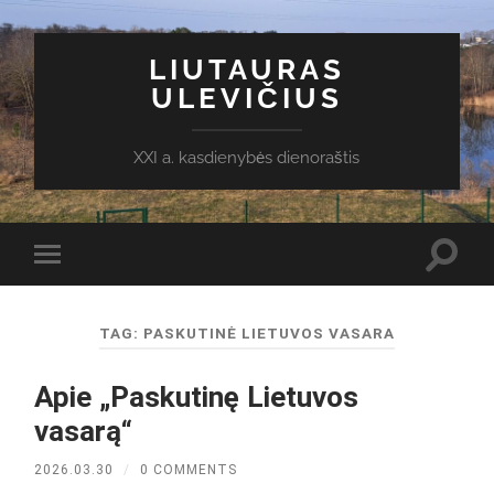
LIUTAURAS
ULEVIČIUS
XXI a. kasdienybės dienoraštis
Toggl
Toggle
search
mobile
field
menu
TAG:
PASKUTINĖ LIETUVOS VASARA
Apie „Paskutinę Lietuvos
vasarą“
2026.03.30
/
0 COMMENTS