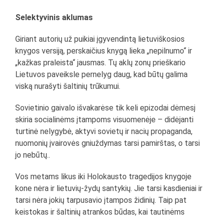
Selektyvinis aklumas
Giriant autorių už puikiai įgyvendintą lietuviškosios
knygos versiją, perskaičius knygą lieka „nepilnumo“ ir
„kažkas praleista“ jausmas. Tų aklų zonų prieškario
Lietuvos paveiksle pernelyg daug, kad būtų galima
viską nurašyti šaltinių trūkumui.
Sovietinio gaivalo išvakarėse tik keli epizodai dėmesį
skiria socialinėms įtampoms visuomenėje – didėjanti
turtinė nelygybė, aktyvi sovietų ir nacių propaganda,
nuomonių įvairovės gniuždymas tarsi pamirštas, o tarsi
jo nebūtų..
Vos metams likus iki Holokausto tragedijos knygoje
kone nėra ir lietuvių-žydų santykių. Jie tarsi kasdieniai ir
tarsi nėra jokių tarpusavio įtampos židinių. Taip pat
keistokas ir šaltinių atrankos būdas, kai tautinėms