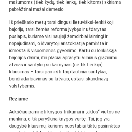
mažumoms (tiek žydų, tiek lenkų, tiek kitoms) skiriama
pabrėžtinai mažai dėmesio.
Iš prieškario metų tarsi dingusi lietuviškai-lenkiškoji
bajorija, tarsi žemės reforma įvykęs ir uždarytas
puslapis, kuriame visi naujieji žemdirbiai laimingi ir
nepajudinami, o išvarytoji aristokratija pamiršta ir
išmesta iš visuomenės gyvenimo. Kartu su lenkiškąja
bajorijos dalimi, itin plačiai aprašytu Vilniaus grąžinimu
atviras ir santykių su kaimynais (ne tik Lenkija)
klausimas – tarsi pamiršti tarptautiniai santykiai,
bendradarbiavimas su latviais, estais, skandinavų
valstybėmis.
Reziume
Aukščiau paminėti knygos trūkumai ir „aklos“ vietos ne
menkina, o tik paryškina knygos vertę. Tai, jog yra
daugybė klausimų, kuriems nuostabiai tiktų pasirinktas