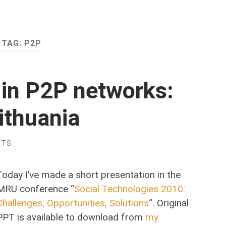
TAG:
P2P
t in P2P networks:
Lithuania
NTS
Today I’ve made a short presentation in the
MRU conference “
Social Technologies 2010:
Challenges, Opportunities, Solutions
“. Original
PPT is available to download from
my