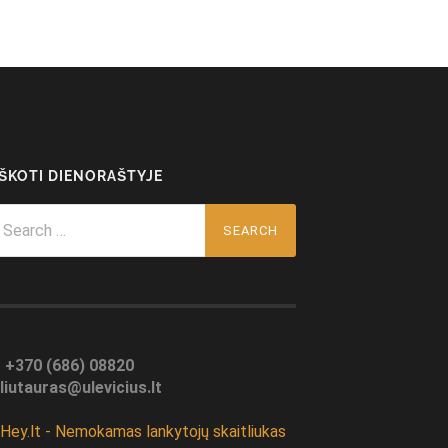
EŠKOTI DIENORAŠTYJE
arch
r:
:
+370 (686) 08820
liutauras@ulevicius.lt