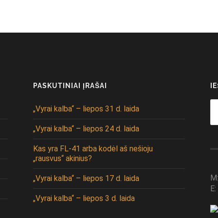
PASKUTINIAI ĮRAŠAI
I
Se
„Vyrai kalba“ – liepos 31 d. laida
fo
„Vyrai kalba“ – liepos 24 d. laida
Kas yra FL-41 arba kodėl aš nešioju
„rausvus“ akinius?
M
„Vyrai kalba“ – liepos 17 d. laida
E:
„Vyrai kalba“ – liepos 3 d. laida