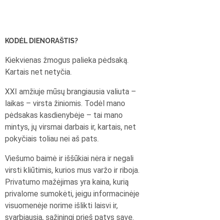
KODĖL DIENORAŠTIS?
Kiekvienas žmogus palieka pėdsaką.
Kartais net netyčia.
XXI amžiuje mūsų brangiausia valiuta –
laikas – virsta žiniomis. Todėl mano
pėdsakas kasdienybėje – tai mano
mintys, jų virsmai darbais ir, kartais, net
pokyčiais toliau nei aš pats.
Viešumo baimė ir iššūkiai nėra ir negali
virsti kliūtimis, kurios mus varžo ir riboja.
Privatumo mažėjimas yra kaina, kurią
privalome sumokėti, jeigu informacinėje
visuomenėje norime išlikti laisvi ir,
svarbiausia, sąžiningi prieš patys save.