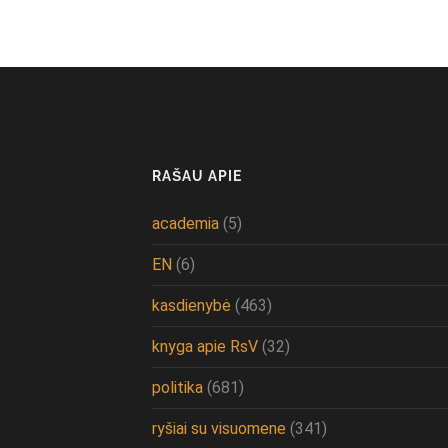
RAŠAU APIE
academia
(5)
EN
(6)
kasdienybė
(463)
knyga apie RsV
(32)
politika
(681)
ryšiai su visuomene
(341)