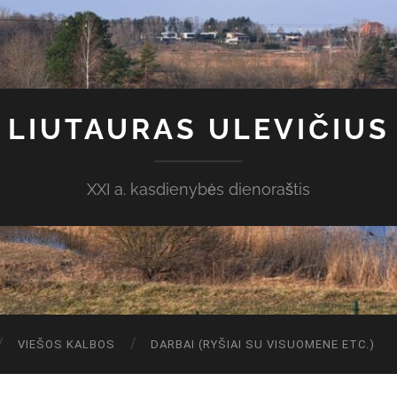
LIUTAURAS ULEVIČIUS
XXI a. kasdienybės dienoraštis
VIEŠOS KALBOS
DARBAI (RYŠIAI SU VISUOMENE ETC.)