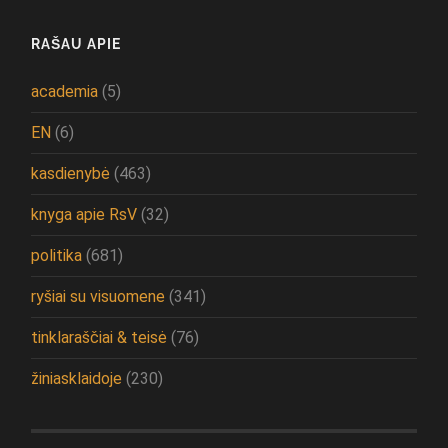
RAŠAU APIE
academia
(5)
EN
(6)
kasdienybė
(463)
knyga apie RsV
(32)
politika
(681)
ryšiai su visuomene
(341)
tinklaraščiai & teisė
(76)
žiniasklaidoje
(230)