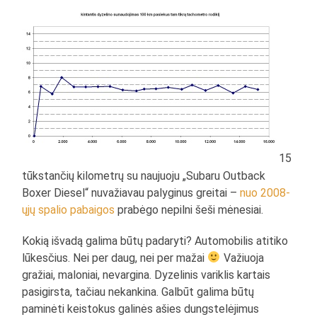
15
tūkstančių kilometrų su naujuoju „Subaru Outback
Boxer Diesel“ nuvažiavau palyginus greitai –
nuo 2008-
ųjų spalio pabaigos
prabėgo nepilni šeši mėnesiai.
Kokią išvadą galima būtų padaryti? Automobilis atitiko
lūkesčius. Nei per daug, nei per mažai
Važiuoja
gražiai, maloniai, nevargina. Dyzelinis variklis kartais
pasigirsta, tačiau nekankina. Galbūt galima būtų
paminėti keistokus galinės ašies dungstelėjimus