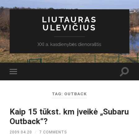
LIUTAURAS
ULEVIČIUS
XXI a. kasdienybės dienoraštis
Toggl
Toggle
search
mobile
field
menu
TAG:
OUTBACK
Kaip 15 tūkst. km įveikė „Subaru
Outback“?
2009.04.20
/
7 COMMENTS