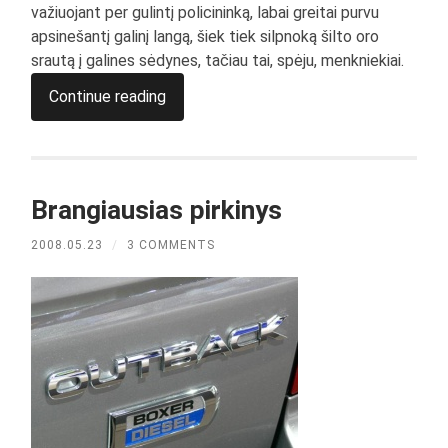
važiuojant per gulintį policininką, labai greitai purvu
apsinešantį galinį langą, šiek tiek silpnoką šilto oro
srautą į galines sėdynes, tačiau tai, spėju, menkniekiai.
Continue reading
Brangiausias pirkinys
2008.05.23
/
3 COMMENTS