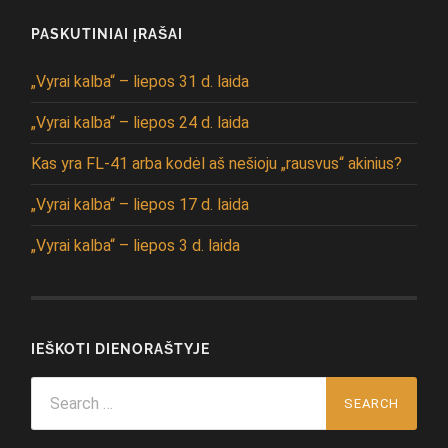
PASKUTINIAI ĮRAŠAI
„Vyrai kalba“ – liepos 31 d. laida
„Vyrai kalba“ – liepos 24 d. laida
Kas yra FL-41 arba kodėl aš nešioju „rausvus“ akinius?
„Vyrai kalba“ – liepos 17 d. laida
„Vyrai kalba“ – liepos 3 d. laida
IEŠKOTI DIENORAŠTYJE
Search
for: