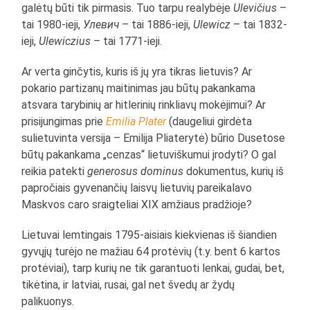
galėtų būti tik pirmasis. Tuo tarpu realybėje
Ulevičius
–
tai 1980-ieji,
Улевич
– tai 1886-ieji,
Ulewicz
– tai 1832-
ieji,
Ulewiczius
– tai 1771-ieji.
Ar verta ginčytis, kuris iš jų yra tikras lietuvis? Ar
pokario partizanų maitinimas jau būtų pakankama
atsvara tarybinių ar hitlerinių rinkliavų mokėjimui? Ar
prisijungimas prie
Emilia Plater
(daugeliui girdėta
sulietuvinta versija – Emilija Pliaterytė) būrio Dusetose
būtų pakankama „cenzas“ lietuviškumui įrodyti? O gal
reikia patekti
generosus dominus
dokumentus, kurių iš
papročiais gyvenančių laisvų lietuvių pareikalavo
Maskvos caro sraigteliai XIX amžiaus pradžioje?
Lietuvai lemtingais 1795-aisiais kiekvienas iš šiandien
gyvųjų turėjo ne mažiau 64 protėvių (t.y. bent 6 kartos
protėviai), tarp kurių ne tik garantuoti lenkai, gudai, bet,
tikėtina, ir latviai, rusai, gal net švedų ar žydų
palikuonys.