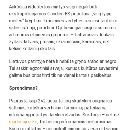
Aukščiau išdėstytos mintys visgi negali būti
ekstrapoliuojamos šiandien ES populiaria „visų lygių
meilės“ kryptimi. Tradicinės vertybės remiasi tautos ir
šalies istorija, patirtimi. O ji tiesiogiai susijusi su mums
artimomis etninėmis grupėmis – baltarusiais, lenkais,
žydais, latviais, prūsais, ukrainiečiais, karaimais, net
keliais kėdainių škotais.
Lietuvos patirtyje nėra ir nebūta gryno arabo ar negro.
Tai atskiri egzotiniai atvejai, kuriuos kultūros savastimi
galima bus pripažinti tik ne vienai kartais pasikeitus.
Sprendimas?
Paprasta kaip 2×2 tiesa ta, jog skaitykim originalius
šaltinius, kritiškai vertinkim tarpininkų pateikiamą
informaciją ir patys darykim išvadas. Ši istorija – net ne
raudonoji silkė
, tai tiesiog informacinis neišprusimas.
Kurio rezultatas – nesusikalbėjimas su viena didžiausių