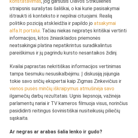
konstatavimas
, jog garsusis Olavos Strikulienės
straipsnis surašytas šališkai, o kai kurie pasisakymai
ištraukti iš konteksto ir nepilnai cituojami. Realią
politiko poziciją atskleidžia ir papildo jo
atsakymai
alfa.lt portalui
. Tačiau niekas neįpratęs kritiškai vertinti
informacijos, kitos žiniasklaidos priemonės
neatsakingai platina nepatikrintus suradikalintus
pareiškimus ir jų pagrindu kursto nesantaikos židinį.
Kvailai paprastas nekritiškas informacijos vertinimas
tampa tiesmuku nesusikalbėjimu. Į diskusiją įsijungia
tokie savo sričių ekspertai kaip Zigmas Zinkevičius ir
vienos pusės minčių iškraipymus atmušinėja savo
ilgamečių darbų rezultatais. Ugnis liepsnoja, važinėja
parlamentų nariai ir TV kameros filmuoja visus, norinčius
pasididinti reitingus šovinistiškai nusiteikusių piliečių
sąskaita.
Ar negras ar arabas šalia lenko ir gudo?