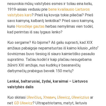
nesuvokia mūsų valstybės esmės ir toliau eina keliu,
1919-aisiais vedusiu prie
bene kvailiausio Lietuvos
valstybės karo
? Prieš ką kovoja tokie piliečiai? Prieš
savo kaimyną, kalbantį lenkiškai? Prieš savo kaimyną,
kurio
Horodlėje gautas
herbas nemylimas vien todėl,
kad perimtas iš sau lygaus lenko?
Kuo sergame? Ko bijome? Aš galiu suprasti, kad XIX
amžiaus pabaigoje nepamatuotas iš kaimo kilusio „elito“
šovinizmas buvo tiesiog iš siauro kaimietiško pasaulio
supratimo. Tačiau kodėl ir kaip plačiau nesugebama
žiūrėti XXI amžiuje, nuo kudirkų ir basanavičių
darbymečių prabėgus beveik 150 metų?
Lenkai, baltarusiai, žydai, karaimai – Lietuvos
valstybės dalis
Kuo skiriasi
Ulevičius
,
Улевич
,
Ulewicz
,
Ulewiczius
ar
net
GD Ulewicz
? Ultrapatriotams, matyt, lietuvis