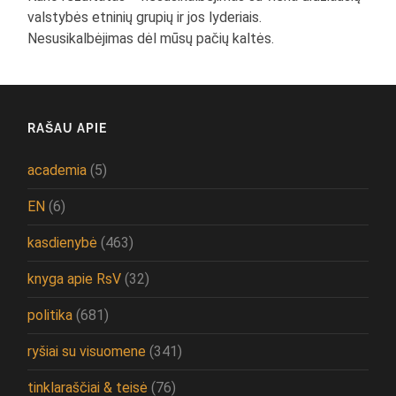
valstybės etninių grupių ir jos lyderiais.
Nesusikalbėjimas dėl mūsų pačių kaltės.
RAŠAU APIE
academia
(5)
EN
(6)
kasdienybė
(463)
knyga apie RsV
(32)
politika
(681)
ryšiai su visuomene
(341)
tinklaraščiai & teisė
(76)