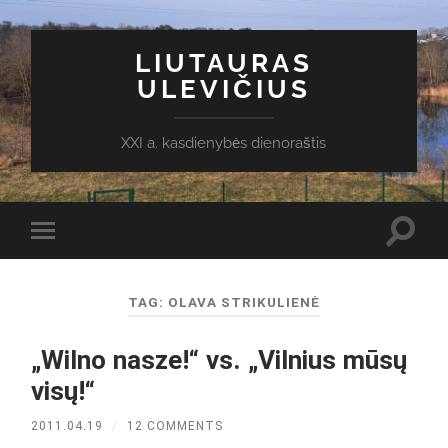
LIUTAURAS
ULEVIČIUS
XXI a. kasdienybės dienoraštis
Toggl
Toggle
search
mobile
field
menu
TAG:
OLAVA STRIKULIENĖ
„Wilno nasze!“ vs. „Vilnius mūsų
visų!“
2011.04.19
/
12 COMMENTS