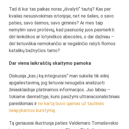
Tad iš kur tas paikas noras „išvalyti“ tautą? Kas per
kvailas nesusivokimas istorijoje, net ne šalies, o savo
paties, savo šeimos, savo giminės? Ar mes taip
nemylim savo protėvių, kad pasiruošę juos pasmerkti
dėl lenkiškos ar lotyniškos abėcėlės, o dar dažniau –
dėl lietuviškai nemokančio ar negalinčio rašyti Romos
katalikų bažnyčios tarno?
Dar viena laikraščių skaitymo pamoka
Diskusija „kas į ką integruosis“ man sukelia tik eilinį
apgailestavimą, jog lietuviai nesugeba analizuoti
žiniasklaidoje platinamos informacijos. Juo labiau –
tokiame dienraštyje, kuris pasižymi ultranacionalistiniais
pareiškimais ir
ne kartą buvo ujamas už tautinės
neapykantos kurstymą
.
Tą geriausiai iliustruoja paties Valdemaro Tomaševskio