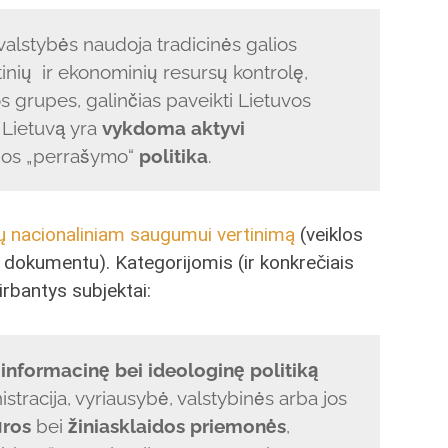
valstybės naudoja tradicinės galios
inių ir ekonominių resursų kontrolę,
os grupes, galinčias paveikti Lietuvos
 Lietuvą yra
vykdoma aktyvi
rijos „perrašymo“
politika
.
 nacionaliniam saugumui vertinimą
(veiklos
iu dokumentu). Kategorijomis (ir konkrečiais
irbantys subjektai:
 informacinę bei ideologinę politiką
tracija, vyriausybė, valstybinės arba jos
ūros
bei
žiniasklaidos priemonės
,