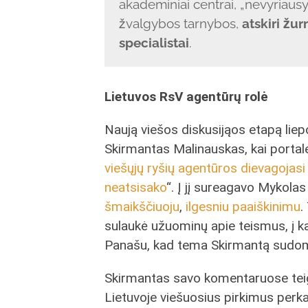
akademiniai centrai, „nevyriaus
žvalgybos tarnybos,
atskiri žur
specialistai
.
Lietuvos RsV agentūrų rolė
Naują viešos diskusijąos etapą liep
Skirmantas Malinauskas, kai portal
viešųjų ryšių agentūros dievagojasi
neatsisako
“. Į jį sureagavo Mykol
šmaikščiuoju
,
ilgesniu paaiškinimu
.
sulaukė užuominų apie teismus, į 
Panašu, kad tema Skirmantą sudomi
Skirmantas savo komentaruose teigi
Lietuvoje viešuosius pirkimus perk