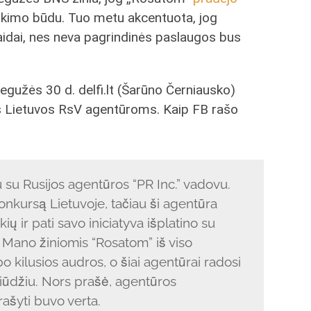
irkimo būdu. Tuo metu akcentuota, jog
idai, nes neva pagrindinės paslaugos bus
gužės 30 d. delfi.lt (Šarūno Černiausko)
s Lietuvos RsV agentūroms. Kaip FB rašo
u su Rusijos agentūros “PR Inc.” vadovu.
konkursą Lietuvoje, tačiau ši agentūra
ų ir pati savo iniciatyva išplatino su
 Mano žiniomis “Rosatom” iš viso
 kilusios audros, o šiai agentūrai radosi
iūdžiu. Nors prašė, agentūros
ašyti buvo verta.