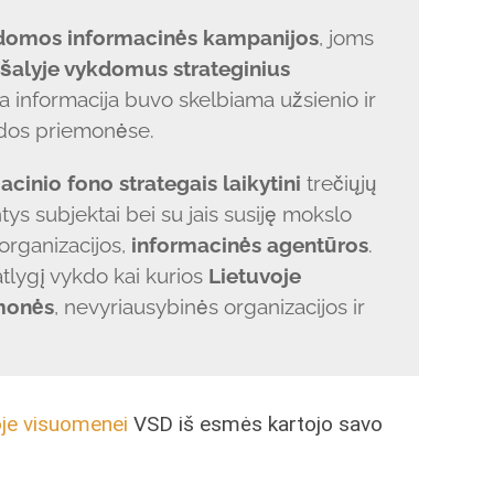
domos informacinės kampanijos
, joms
 šalyje vykdomus strateginius
a informacija buvo skelbiama užsienio ir
idos priemonėse.
cinio fono strategais laikytini
trečiųjų
tys subjektai bei su jais susiję mokslo
organizacijos,
informacinės agentūros
.
atlygį vykdo kai kurios
Lietuvoje
emonės
, nevyriausybinės organizacijos ir
oje visuomenei
VSD iš esmės kartojo savo