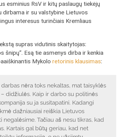
s esminius RsV ir kitų paslaugų tiekėjų
u dirbama ir su valstybine Lietuvos
ešingus interesus turinčiais Kremliaus
ekstą supras vidutinis skaitytojas:
os šnipų“. Esą tie asmenys dirba ir kenkia
 paaiškinantis Mykolo
retorinis klausimas
:
 darbas nėra toks nekaltas, mat taisyklės
– didžiulės. Kaip ir darbo su politinės
ompanija su ja susitapatini. Kadangi
ėkmė dažniausiai reiškia Lietuvos
i negalėsime. Tačiau aš nesu tikras, kad
as. Kartais gal būtų geriau, kad net
teiktų informaciją, o ne užsiimtų