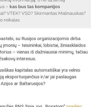
tus –
kas bus tas kompanijos
ikai? VTEK? VSD? Skirmantas Malinauskas?
o reikalas.
stebi, su Rusijos organizacijomis dirba
 įmonių – teisininkai, lobistai, žiniasklaidos
orius – vienas iš dažniausiai minimų, tačiau
užsakovų interesus.
rusiškas kapitalas automatiškai yra velnio
iją eksportuojančius ir/ar jai paslaugas
 Azijos ar Baltarusijos?
gegužės BNS žinia, jog „Rosatom“
pradėjo