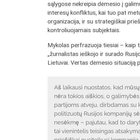
sąlygose nekreipia dėmesio į galimu
interesų konfliktus, kai tuo pat met
organizacija, ir su strategiškai pri
kontroliuojamais subjektais.
Mykolas perfrazuoja tiesiai – kaip t
„žurnalistas ieškojo ir surado Rusij
Lietuvai. Vertas dėmesio situaciją
Aš laikausi nuostatos, kad mūsų
nėra tokios aiškios, o galimybės 
partijoms atveju, dirbdamas su k
politizuotų Rusijos kompanijų s
nesėkmę – pajutau, kad to daryt
tai vienintelis teisingas atsakym
priešiškai nusiteikusi kompanija 