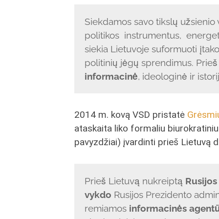
Siekdamos savo tikslų užsienio 
politikos instrumentus, energet
siekia Lietuvoje suformuoti įtak
politinių jėgų sprendimus. Prieš
informacinė
, ideologinė ir isto
2014 m. kovą VSD pristatė
Grėsmių
ataskaita liko formaliu biurokratin
pavyzdžiai) įvardinti prieš Lietuvą d
Prieš Lietuvą nukreiptą
Rusijos
vykdo
Rusijos Prezidento adminis
remiamos
informacinės agent