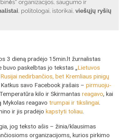
ybinės“ organizacijos, saugumo ir
nalistai
, politologai, istorikai,
viešųjų ryšių
os 3 dieną pradėjo 15min.lt žurnalistas
e buvo paskelbtas jo tekstas „
Lietuvos
 Rusijai nedirbančios, bet Kremliaus pinigų
as Katkus savo Facebook įrašais –
pirmuoju-
 Temperatūra kilo ir Skirmantas
reagavo
, kai
ką Mykolas reagavo
trumpai ir tikslingai
.
no ir jis pradėjo
kapstyti toliau
.
a, jog teksto ašis – žinia/klausimas
ančiosioms organizacijoms, kurios pirkimo