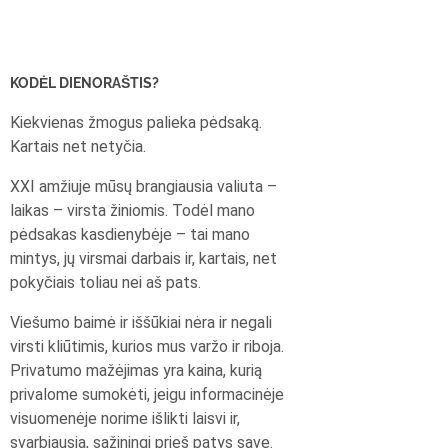
KODĖL DIENORAŠTIS?
Kiekvienas žmogus palieka pėdsaką.
Kartais net netyčia.
XXI amžiuje mūsų brangiausia valiuta –
laikas – virsta žiniomis. Todėl mano
pėdsakas kasdienybėje – tai mano
mintys, jų virsmai darbais ir, kartais, net
pokyčiais toliau nei aš pats.
Viešumo baimė ir iššūkiai nėra ir negali
virsti kliūtimis, kurios mus varžo ir riboja.
Privatumo mažėjimas yra kaina, kurią
privalome sumokėti, jeigu informacinėje
visuomenėje norime išlikti laisvi ir,
svarbiausia, sąžiningi prieš patys save.