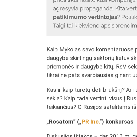
agresyvia propaganda. Kita ver
patikimumo vertintojas
? Polit
Taigi tai kiekvieno apsisprendim
Kaip Mykolas savo komentaruose pa
daugybė skirtingų sektorių lietuviškų
priemonės ir daugybė kitų. RsV sekt
tikrai ne pats svarbiausias ginant 
Kas ir kaip turėtų dėti brūkšnį? Ar 
sėkla? Kaip tada vertinti visus į Rus
teikiančius? O Rusijos satelitams iš
„Rosatom“ („
PR Inc.
“) konkursas
Diskusijos ištakos – dar 2013 m. 