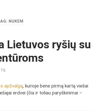
TAG:
NUKEM
a Lietuvos ryšių su
entūroms
NTS
os apžvalgą
, kurioje bene pirmą kartą viešai
šajai erdvei (čia ir toliau paryškinimai –