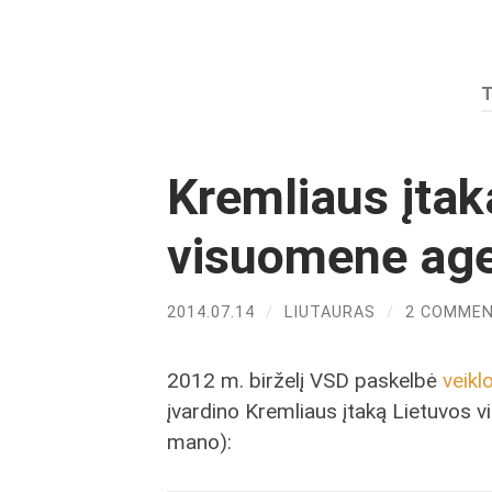
Kremliaus įtak
visuomene ag
2014.07.14
/
LIUTAURAS
/
2 COMME
2012 m. birželį VSD paskelbė
veikl
įvardino Kremliaus įtaką Lietuvos vie
mano):