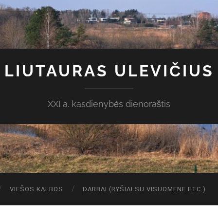
LIUTAURAS ULEVIČIUS
XXI a. kasdienybės dienoraštis
VIEŠOS KALBOS
DARBAI (RYŠIAI SU VISUOMENE ETC.)