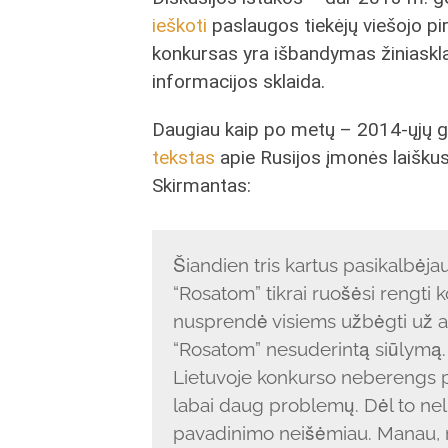
ieškoti
paslaugos tiekėjų viešojo p
konkursas yra išbandymas žiniaskla
informacijos sklaida.
Daugiau kaip po metų – 2014-ųjų ge
tekstas
apie Rusijos įmonės laišku
Skirmantas:
Šiandien tris kartus pasikalbėja
“Rosatom” tikrai ruošėsi rengti 
nusprendė visiems užbėgti už aki
“Rosatom” nesuderintą siūlymą.
Lietuvoje konkurso neberengs po
labai daug problemų. Dėl to nel
pavadinimo neišėmiau. Manau, r