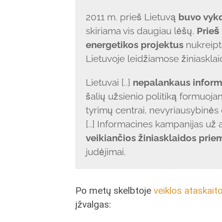
2011 m. prieš Lietuvą
buvo vyk
skiriama vis daugiau lėšų.
Prieš
energetikos projektus
nukreipt
Lietuvoje leidžiamose žiniaskla
Lietuvai [..]
nepalankaus informa
šalių užsienio politiką formuojan
tyrimų centrai, nevyriausybinės 
[..] Informacines kampanijas už 
veikiančios žiniasklaidos pri
judėjimai.
Po metų skelbtoje
veiklos ataskait
įžvalgas: